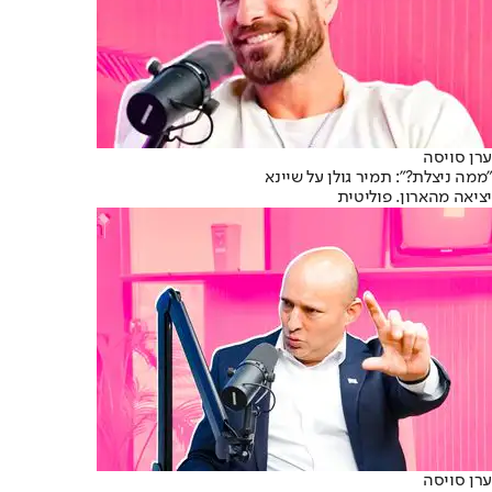
ערן סויסה
"ממה ניצלת?": תמיר גולן על שיינא
יציאה מהארון. פוליטית
ערן סויסה