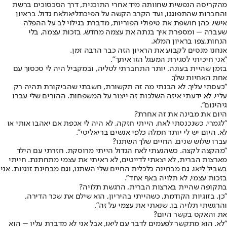
מהקריסה הנפשית שחוותה מיד אחרי התוכנית, דרך הסכסוכים ברשת
והחברות שהתפוגגו, ועד הקרב הקשה על הפיכת
ליאו
לאח גדול. בראיון
אישי, כהן חושפת את טיפולי הפוריות, מדברת בגילוי לב על ההפלה
שעברה – ומספרת איך בנתה את עצמה מחדש, בזכות עצמה, בלי
הנחות.
צפו בראיון המלא.
אנחנו מנסים לקבוע את הראיון הזה כבר הרבה זמן.
"אני חיכיתי לסגירת המעגל הזו איתך".
בזמן שהיית בעונה, יותר התחברתי לטליה, ובמקביל היה לי סכסוך עם
אחת האחיות שלך.
"כעסתי עליך. לא הבנתי מה זה תקשורת, חשבתי שהביקורת תהיה רק
עליי. לא ידעתי איזה השלכות זה ייצור על המשפחות. ההורים שלי עברו
גיהינום".
היום את מבינה את זה אחרת?
"לגמרי. כשנכנסתי לאח, הייתי חזקה, לא היה לי אכפת אם יאהבו אותי או
לא. היום יש לי יותר חמלה כלפי אנשים בריאליטי".
עברו שלוש שנים. החיים שלך השתנו?
"מהקצה לקצה. כשהגעתי לאח הגדול הייתי מרוסקת. חזרתי עם הילד
מארצות הברית, לא יצאתי לדייטים, לא ראיתי את עצמי מתחתנת. חייתי
בשביל ליאו. גם מבחינה כלכלית החיים שלי השתנו, וגם מבחינת זוגיות. אני
בזכות עצמי, לא תלויה באף אחד".
בתקופה שהיית בארצות הברית, הרגשת תלויה?
"כן. בזוגיות הקודמת, כשהייתי בהיריון, הוא שילם את שכר הדירה,
והרגשתי תלויה בו. שנאתי את עצמי על זה".
את והאקס בקשר היום?
"לא. הוא מתקשר לפעמים לדבר עם ליאו, אבל אני לא מדברת עליו – הוא