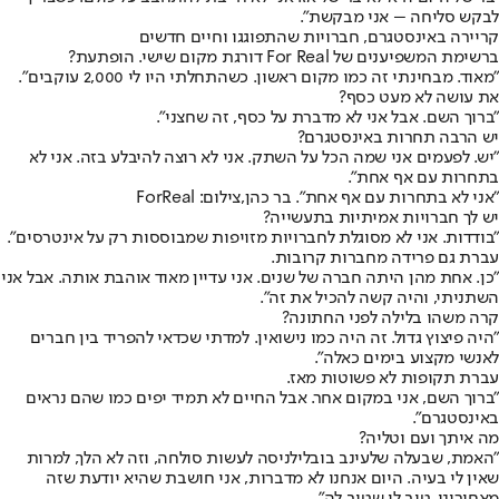
לבקש סליחה – אני מבקשת".
קריירה באינסטגרם, חברויות שהתפוגגו וחיים חדשים
ברשימת המשפיענים של For Real דורגת מקום שישי. הופתעת?
"מאוד. מבחינתי זה כמו מקום ראשון. כשהתחלתי היו לי 2,000 עוקבים".
את עושה לא מעט כסף?
"ברוך השם. אבל אני לא מדברת על כסף, זה שחצני".
יש הרבה תחרות באינסטגרם?
"יש. לפעמים אני שמה הכל על השתק. אני לא רוצה להיבלע בזה. אני לא
בתחרות עם אף אחת".
"אני לא בתחרות עם אף אחת". בר כהן,צילום: ForReal
יש לך חברויות אמיתיות בתעשייה?
"בודדות. אני לא מסוגלת לחברויות מזויפות שמבוססות רק על אינטרסים".
עברת גם פרידה מחברות קרובות.
"כן. אחת מהן היתה חברה של שנים. אני עדיין מאוד אוהבת אותה. אבל אני
השתניתי, והיה קשה להכיל את זה".
קרה משהו בלילה לפני החתונה?
"היה פיצוץ גדול. זה היה כמו נישואין. למדתי שכדאי להפריד בין חברים
לאנשי מקצוע בימים כאלה".
עברת תקופות לא פשוטות מאז.
"ברוך השם, אני במקום אחר. אבל החיים לא תמיד יפים כמו שהם נראים
באינסטגרם".
מה איתך ועם וטליה?
"האמת, שבעלה של
עינב בובליל
ניסה לעשות סולחה, וזה לא הלך, למרות
שאין לי בעיה. היום אנחנו לא מדברות, אני חושבת שהיא יודעת שזה