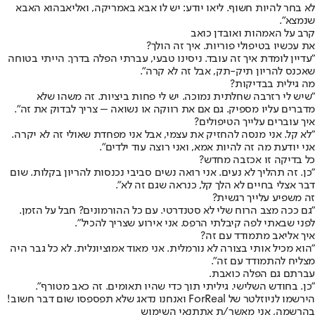
לא בחר להיות חשוף. ליאו יודע: יש לו אבא באמריקה, ו
אליאב
הוא האבא
שנמצא".
קרב על האמהות ואובדן כואב
את עכשיו בטיפולי פוריות. איך זה הולך?
"עדיין לומדת איך זה עובד. ניסינו טבעי, עברתי הפלה בדרך. הייתי בטוחה
שאכנס להריון תיק-תק, אבל זה לא קרה".
מה גילית בבדיקות?
"שיש לי רזרבה שחלתית נמוכה. יש לי פחות ביציות. זה משהו שלא
מדברים עליו מספיק. גם אם את רווקה או נשואה – צריך לבדוק את זה".
איך עוברים עלייך הטיפולים?
"לא קל. אני מנסה להחזיק את עצמי, אבל אני מפחדת שאולי זה לא יקרה.
אני יודעת מה זה להיות אמא, ואני רוצה עוד ילדים".
כל בדיקה זו אכזבה מחדש?
"כן. זה תהליך לא נעים. אני רואה נשים סביבי נכנסות להריון בקלות. שום
דבר אצלי בחיים לא הלך קל, כנראה שגם זה לא".
זה משפיע עלייך רגשית?
"גם ככה מצב הרוח שלי לא סטנדרטי. עם כל ההורמונים? חבל על הזמן.
לפני שבאתי לפה קיבלתי הרפס. אני אירוע שצריך להכיל".
איך אליאב מתמודד עם זה?
"הוא מכיל אותי בצורה לא נורמלית. אני מאוד אמוציונלית. לא כל גבר היה
מצליח להתמודד עם זה".
עברתם גם הפלה כואבת.
"כן. בחודש השלישי. גיליתי תוך כדי שהיו תאומים. זה כאב מטורף".
הירשמו לניוזלטר של ForReal ואנחנו נדאג שלא תפספסו שום דבר חשוב!
בהרשמה, אני מאשר/ת את
תנאי השימוש