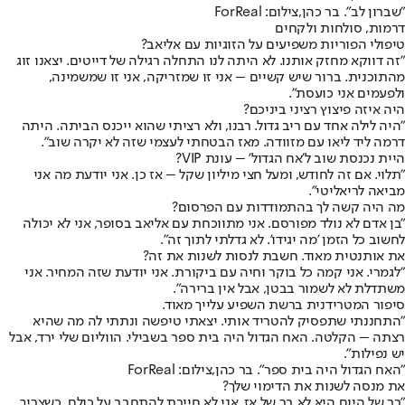
"שברון לב". בר כהן,צילום: ForReal
דרמות, סולחות ולקחים
טיפולי הפוריות משפיעים על הזוגיות עם אליאב?
"זה דווקא מחזק אותנו. לא היתה לנו התחלה רגילה של דייטים. יצאנו זוג
מהתוכנית. ברור שיש קשיים – אני זו שמזריקה, אני זו שמשמינה,
ולפעמים אני כועסת".
היה איזה פיצוץ רציני ביניכם?
"היה לילה אחד עם ריב גדול. רבנו, ולא רציתי שהוא ייכנס הביתה. היתה
דרמה ליד ליאו עם מזוודה. מאז הבטחתי לעצמי שזה לא יקרה שוב".
היית נכנסת שוב ל'אח הגדול' – עונת VIP?
"תלוי. אם זה לחודש, ומעל חצי מיליון שקל – אז כן. אני יודעת מה אני
מביאה לריאליטי".
מה היה קשה לך בהתמודדות עם הפרסום?
"בן אדם לא נולד מפורסם. אני מתווכחת עם אליאב בסופר, אני לא יכולה
לחשוב כל הזמן 'מה יגידו'. לא גדלתי לתוך זה".
את אותנטית מאוד. חשבת לנסות לשנות את זה?
"לגמרי. אני קמה כל בוקר וחיה עם ביקורת. אני יודעת שזה המחיר. אני
משתדלת לא לשמור בבטן, אבל אין ברירה".
סיפור המטרידנית ברשת השפיע עלייך מאוד.
"התחננתי שתפסיק להטריד אותי. יצאתי טיפשה ונתתי לה מה שהיא
רצתה – הקלטה. האח הגדול היה בית ספר בשבילי. הווליום שלי ירד, אבל
יש נפילות".
"האח הגדול היה בית ספר". בר כהן,צילום: ForReal
את מנסה לשנות את הדימוי שלך?
"בר של היום היא לא בר של אז. אני לא חייבת להתחבב על כולם. כשצריך