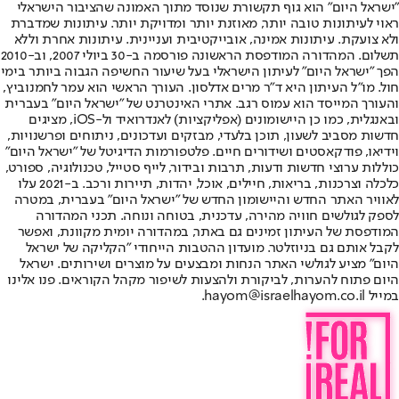
"ישראל היום" הוא גוף תקשורת שנוסד מתוך האמונה שהציבור הישראלי
ראוי לעיתונות טובה יותר, מאוזנת יותר ומדויקת יותר. עיתונות שמדברת
ולא צועקת. עיתונות אמינה, אובייקטיבית ועניינית. עיתונות אחרת וללא
תשלום. המהדורה המודפסת הראשונה פורסמה ב-30 ביולי 2007, וב-2010
הפך "ישראל היום" לעיתון הישראלי בעל שיעור החשיפה הגבוה ביותר בימי
חול. מו"ל העיתון היא ד"ר מרים אדלסון. העורך הראשי הוא עמר לחמנוביץ,
והעורך המייסד הוא עמוס רגב. אתרי האינטרנט של "ישראל היום" בעברית
ובאנגלית, כמו כן היישומונים (אפליקציות) לאנדרואיד ול-iOS, מציגים
חדשות מסביב לשעון, תוכן בלעדי, מבזקים ועדכונים, ניתוחים ופרשנויות,
וידיאו, פודקאסטים ושידורים חיים. פלטפורמות הדיגיטל של "ישראל היום"
כוללות ערוצי חדשות ודעות, תרבות ובידור, לייף סטייל, טכנולוגיה, ספורט,
כלכלה וצרכנות, בריאות, חיילים, אוכל, יהדות, תיירות ורכב. ב-2021 עלו
לאוויר האתר החדש והיישומון החדש של "ישראל היום" בעברית, במטרה
לספק לגולשים חוויה מהירה, עדכנית, בטוחה ונוחה. תכני המהדורה
המודפסת של העיתון זמינים גם באתר, במהדורה יומית מקוונת, ואפשר
לקבל אותם גם בניוזלטר. מועדון ההטבות הייחודי "הקליקה של ישראל
היום" מציע לגולשי האתר הנחות ומבצעים על מוצרים ושירותים. ישראל
היום פתוח להערות, לביקורת ולהצעות לשיפור מקהל הקוראים. פנו אלינו
במייל hayom@israelhayom.co.il.