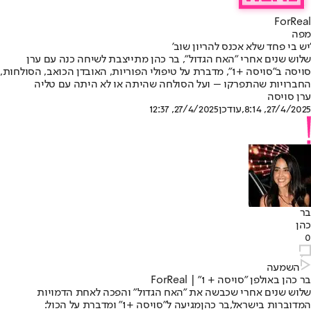
ForReal
מפה
'יש בי פחד שלא אכנס להריון שוב'
שלוש שנים אחרי "האח הגדול", בר כהן מתייצבת לשיחה כנה עם ערן
סויסה ב"סויסה +1", מדברת על טיפולי הפוריות, האובדן הכואב, הסולחות,
החברויות שהתפרקו – ועל הסולחה שהיתה או לא היתה עם טליה
ערן סויסה
27/4/2025, 8:14
,עודכן
27/4/2025, 12:37
בר
כהן
0
השמעה
בר כהן באולפן "סויסה + 1" | ForReal
שלוש שנים אחרי שכבשה את "האח הגדול" והפכה לאחת הדמויות
המדוברות בישראל,
בר כהן
מגיעה ל"סויסה +1" ומדברת על הכול: