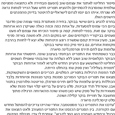
סיפור החליטו לאתגר את עצמם שוב (הפעם מבחירה ולא כתוצאה ממגיפה
עולמית שמסרבת להסתיים) ולהוציא תפריט חדש שעל הנייר לפחות נראה
לא שגרתי, איתו הם ינסו לגרום לישראליים להיפטר בדיוק מהמנהגים
הישנים האלו.
בחרנו להגיע ביום שישי בבוקר, בחירה מאתגרת בפני עצמה שכן מדובר
ביום הכי עמוס למסעדות, על אחת כמה וכמה כאלה שעיקרן הוא ארוחות
בוקר. עם זאת, בפניי לפחות, קפה גן סיפור הוכיחו את עצמם לא מעט
פעמים בביקוריי הקודמים שם. יש במקום הזה, ולא משנה באיזה סניף
אגב, מעין אווירת קסם שמשרה רוגע ונינוחות שלא יצא לי לחוות בהרבה
מקומות אחרים, גם בימי פיק כמו שישי בבוקר.
עלומות עם לחם תירס ופרמזן,לינה מיארה
כבר כשפתחתי את התפריט הבחנתי בעיצוב שונה. חיפשתי את ארוחת
הבוקר הקלאסית שוב ושוב ללא הצלחה עד שהבנתי שאפילו השפים
החליטו להשתעשע עם הרעיון החדש ולקרוא לאזור ארוחות הבוקר
"תפנית בעלילה" ואין ספק שזו בהחלט הייתה.
לצד המנות הרגילות בתפריט, הסלטים, הכריכים המאפים והשקשוקות,
מצאנו את תפריט הבוקר המורכב ממנות בוקר מגוונות ומיוחדות בלבד
הכוללות ביצים עלומות על לחם תירס ופרמז'ן, פריטטה פלורנטין בתנור
אבן, שטרודל תרד וגבינות, סלט ביצים על בריוש קלוי ועוד מנות שלא
משאירות צל של ספק שיש כאן משהו שונה מהארוחה הרגילה מתוך
מחשבה על חוויית בוקר קלילה ושונה.
סלט קיסר,לינה מיארה
"עדכנו את התפריט כבר מספטמבר, אחרי שהיינו צריכים להסתגל מחדש
עם הקורונה. בין הסגרים הכנסנו את התפריט המעורב ולאט הוצאנו את
הרגיל ובחודש האחרון הוא הפך לקבוע". אומרת לי עדי, מנהלת המקום.