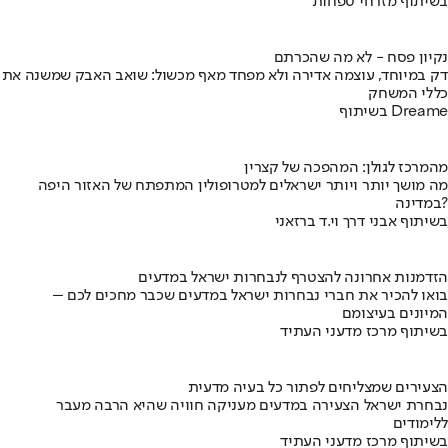
בשיתוף מזרחי טפחות
נקיון פסח - לא מה שהכרתם
דק במיוחד, עוצמה אדירה ולא מפחד מאף מכשול: שואב האבק שמשנה את
כללי המשחק
בשיתוף Dreame
מהמרכז לגולן: המהפכה של קצרין
מה מושך יותר ויותר ישראלים למטרופולין המתפתח של האזור היפה
במדינה?
בשיתוף אבני דרך וי.ד ברזאני
הזדמנות אחרונה להצטרף לנבחרות ישראל במדעים
בואו להכיר את חברי נבחרות ישראל במדעים שכבר מחכים לכם –
המיונים בעיצומם
בשיתוף מרכז מדעני העתיד
הצעירים שמצליחים לפתור כל בעיה מדעית
נבחרת ישראל הצעירה במדעים מעניקה חוויה שהיא הרבה מעבר
ללימודים
בשיתוף מרכז מדעני העתיד