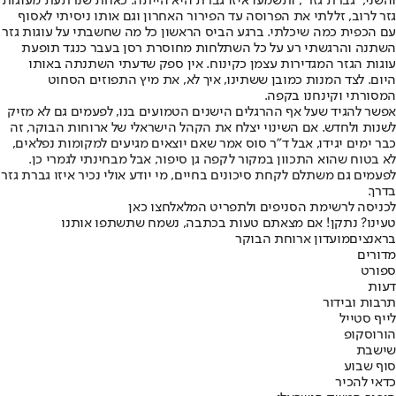
והשני, "גברת גזר", ותשמעו איזו גברת היא הייתה. כאחת שנרתעת מעוגות
גזר לרוב, זללתי את הפרוסה עד הפירור האחרון וגם אותו ניסיתי לאסוף
עם הכפית כמה שיכלתי. ברגע הביס הראשון כל מה שחשבתי על עוגות גזר
השתנה והרגשתי רע על כל השתלחות מחוסרת רסן בעבר כנגד תופעת
עוגות הגזר המגדירות עצמן כקינוח. אין ספק שדעתי השתנתה באותו
היום. לצד המנות כמובן ששתינו, איך לא, את מיץ התפוזים הסחוט
המסורתי וקינחנו בקפה.
אפשר להגיד שעל אף ההרגלים הישנים הטמועים בנו, לפעמים גם לא מזיק
לשנות ולחדש. אם השינוי יצלח את הקהל הישראלי של ארוחות הבוקר, זה
כבר ימים יגידו, אבל ד"ר סוס אמר שאם יוצאים מגיעים למקומות נפלאים,
לא בטוח שהוא התכוון במקור לקפה גן סיפור, אבל מבחינתי לגמרי כן.
לפעמים גם משתלם לקחת סיכונים בחיים, מי יודע אולי נכיר איזו גברת גזר
בדרך.
לכניסה לרשימת הסניפים ולתפריט המלא
לחצו כאן
טעינו? נתקן! אם מצאתם טעות בכתבה, נשמח שתשתפו אותנו
בראנצים
מועדון ארוחת הבוקר
מדורים
ספורט
דעות
תרבות ובידור
לייף סטייל
הורוסקופ
שישבת
סוף שבוע
כדאי להכיר