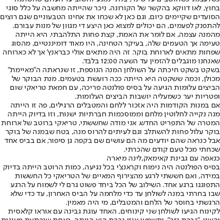
בחוץ, לאו דווקא בהקשר של הקורונה. ניכר שהייתה מחשבה על כלל סוגי
הסועדים שקיימים כיום, וגם כאן לא שכחו את אחינו הטבעוניים שגם רוצים
להתפנק לפעמים, הם יכולים למצוא כאן היצע די מגוון של מנות עבורם.
מהמנה עצמה, אם לומר את האמת, קצת פחות התלהבתי. היא הייתה
טעימה אך הטעמים שלה, בעיקר הטחינה, היו מאוד דומיננטיים, מהסוג
שפחות מתאים לארוחת בוקר. זה היה מתאים אולי כבראנץ' אך לא כארוחה
שאנחנו מוגבלים להזמין עד השעה 12:00 בלבד.
בשקט בשקט חיכתה על השולחן המנה הנוספת, זו שנראתה ה"מאיימת"
מכולן, וכמה ששקטה היא הייתה ככה רועשת בטעמים. מנת הבוקר של
הביצים עלומות הגיעה על בסיס פולנטה פריכה, עם חמאת טריאקי שום
ופטריות יער כשמעליה יושבות הביצים העלומות.
אם במנות הקודמות היה אזכור ללחם והמטבלים הרגילים, פה זו הייתה
מנה נקייה לחלוטין מלחם וממוסכמות חברתיות ישנות, וזו בדיוק הייתה
המטרה של התפריט החדש. אני מודה שחששתי, טריאקי ברוטב של ארוחת
בוקר עלול פחות להשתלב וגם לעיתים להרוס מנה, בטח שבמנה של בוקר
אבל כנראה שהם יודעים מה הם עושים שם בקפה גן סיפור, אם בביס אחד
שכחתי מכל טעם קודם שהכרתי.
כנאפה עם גבינת קאימאק,לינה מיארה
בסיס הפולנטה היה נימוח וקראנצ'י בכל נגיעה, כמות הרוטב הייתה בדיוק
במידה, ואם חששתי לרגע מהצירוף המאיים של הטריאקי כל החששות
התפוגגו ברגע אחד. השילוב של הכל ביחד פשוט גרם לי לשמוח על הרגע
שבו בחרתי במנה לשולחן עד כדי מלחמה על הביס האחרון, עד כדי שלא
הרגשתי בחוסר של הלחם והמטבלים, מי היה מאמין.
לקינוח הגיעו לשולחן שני קינוחים, האחד עוגת גבינה עם אוראו קלאסית