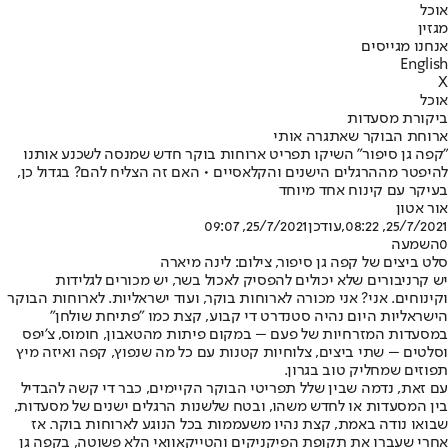
אוכל
מגזין
אנחנו מגייסים
English
X
אוכל
ביקורת מסעדות
ארוחת הבוקר שאתגרה אותי
"קפה גן סיפור" השיקו תפריט ארוחות בוקר חדש שמנסה לשכנע אותנו
להיפטר מההרגלים הישנים והקלאסיים • האם זה הצליח להם? בגדול כן,
בעיקר עם קינוח אחד מיוחד
אור אטון
25/7/2021, 08:22
,עודכן
25/7/2021, 09:07
0
השמעה
סלט ביצים של קפה גן סיפור, צילום: לינה מיארה
יש קרניבורים שלא יכולים להפסיק לאכול בשר, יש מכורים לגלידות
וקינוחים. אני? אני מכורה לארוחות בוקר, ועוד ישראליות. לארוחות הבוקר
הישראליות היום נהיה סטנדרט די קבוע, קצת כמו "פתיחת שולחן"
במסעדות המזרחיות של פעם – במקום פיתות מהטאבון, חומוס, צ'יפס
וסלטים – שתי ביצים, צלוחיות קטנות עם כל מה שנפוץ, קפה ואיזה מיץ
תפוזים שמחליק טוב בגרון.
עם זאת, נדמה שבין שלל תפריטי הבוקר הקיימים, כבר די קשה להבדיל
בין המסעדות או לחדש משהו, ובטח שלשנות הרגלים ישנים של מסעדות,
שבואו נודה באמת, קצת נהיו משעממות בכל הנוגע לארוחות בוקר. אז
אחרי שעברו את תקופת הפיקניקים והטייקאוואי הלא פשוטה, בקפה גן