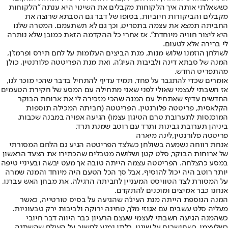
כששאלתי אותה איך הלקוחות מקבלים את השינוי היא ענתה "הלקוחות
מקבלים והביקורות חיוביות, בסופו של דבר גם הסבתא שרוצה את
החביתה תמצא את עצמה בתפריט, וכך גם לא תשתעמם. המטרה שלנו
היא ליצור חוויה מיוחדת". אז אחרי כל ההקדמה הזאת כמובן שלא נותרה
לי ברירה אלא לטעום.
לשולחן הוזמנו שלוש מנות, מנת הביצים העלומות על לחם תירס ופרמז'ן,
המנה של סבתא דינה ולביבות העיג'ה, ואת מנת הפריטטה פלורנטין, כולן
מהתפריט החדש.
אומרים שכדי להתגבר על פחד, תמיד עדיף להתחיל בדבר שהכי מוכר לנו,
אז חשבתי לעצמי שאולי לפני שאני מתחילה עם המסע של חקירת הטעמים
החדשים עדיף שאתחיל עם המנה שהכי מזכירה לי את ארוחת הבוקר
הקלאסית, פריטטה פלורנטין. הפריטטה (חביתה המכילה תוספות
המוכנסות לתערובת טרם הטיגון עצמו) הגיעה אפויה במבנה שכבות,
ביניהן תערובת גבינות ותרד עם רוטב שמנת תרד.
פריטטה פלורנטין,לינה מיארה
אנחת רווחה נשמעה בשולחן כשלצד הפריטטה הגיע גם הלחם המסורתי
של ארוחות הבוקר, סלט קטן ושלושה מטבלים שהכתירו את הצעד הראשון
במסע כהצלחה. הפריטטה עצמה הייתה טובה אך מעט יבשה ובעיניי טיפה
יותר רוטב היה יכול להוסיף, אבל סך הכל הטעם היה מיוחד והמנה שמרה
על המסורת לצד הטוויסט המעניין לחביתה הרגילה. את מבחן האש עברנו,
אנחנו כבר אמיצים ומוכנים להתקדם.
המנה הנוספת הייתה מנת העיג'ה שהגיעה על בסיס טורטייה, כאשר
מעליה סלט עשבים עם אגוזי מלך, טחינה ירוקה ולביבות ירק טבעוניות.
כשהמנה הגיעה חשבתי לעצמי שעצם הרעיון כבר היווה דבר חיובי
כשלעצמו. כשחושבים על שינוי, בלתי נמנע לחשוב על העולם שהשתנה