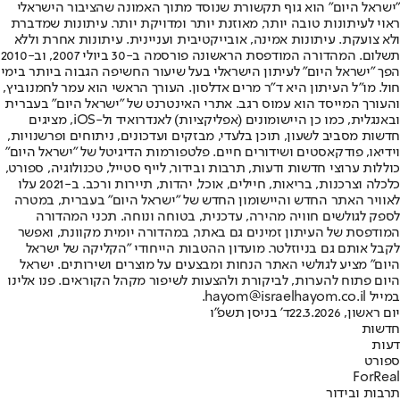
"ישראל היום" הוא גוף תקשורת שנוסד מתוך האמונה שהציבור הישראלי
ראוי לעיתונות טובה יותר, מאוזנת יותר ומדויקת יותר. עיתונות שמדברת
ולא צועקת. עיתונות אמינה, אובייקטיבית ועניינית. עיתונות אחרת וללא
תשלום. המהדורה המודפסת הראשונה פורסמה ב-30 ביולי 2007, וב-2010
הפך "ישראל היום" לעיתון הישראלי בעל שיעור החשיפה הגבוה ביותר בימי
חול. מו"ל העיתון היא ד"ר מרים אדלסון. העורך הראשי הוא עמר לחמנוביץ,
והעורך המייסד הוא עמוס רגב. אתרי האינטרנט של "ישראל היום" בעברית
ובאנגלית, כמו כן היישומונים (אפליקציות) לאנדרואיד ול-iOS, מציגים
חדשות מסביב לשעון, תוכן בלעדי, מבזקים ועדכונים, ניתוחים ופרשנויות,
וידיאו, פודקאסטים ושידורים חיים. פלטפורמות הדיגיטל של "ישראל היום"
כוללות ערוצי חדשות ודעות, תרבות ובידור, לייף סטייל, טכנולוגיה, ספורט,
כלכלה וצרכנות, בריאות, חיילים, אוכל, יהדות, תיירות ורכב. ב-2021 עלו
לאוויר האתר החדש והיישומון החדש של "ישראל היום" בעברית, במטרה
לספק לגולשים חוויה מהירה, עדכנית, בטוחה ונוחה. תכני המהדורה
המודפסת של העיתון זמינים גם באתר, במהדורה יומית מקוונת, ואפשר
לקבל אותם גם בניוזלטר. מועדון ההטבות הייחודי "הקליקה של ישראל
היום" מציע לגולשי האתר הנחות ומבצעים על מוצרים ושירותים. ישראל
היום פתוח להערות, לביקורת ולהצעות לשיפור מקהל הקוראים. פנו אלינו
במייל hayom@israelhayom.co.il.
יום ראשון, 22.3.2026
ד' בניסן תשפ"ו
חדשות
דעות
ספורט
ForReal
תרבות ובידור