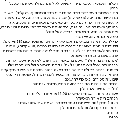
המלוח והמתוק. לפעמים עדיף פשוט לא להתחכם ולהגיש עם המטבל
הנכון.
מתוך המנות העיקריות בולט הטורטליני תרד וגבינות (87 שקלים), כאשר
גם הפיצה מרגריטה (68 שקלים) שבתה אותי, איכותית וטעימה. הפיצות
מוגשות כיחידה אחת עם מספריים מאסיביים ומיוחדים שהופכים את
החיתוך עצמו לחוויה. עם זאת, בכל פעולה כזאת נזכרתי בלורנה וג'ון בוביט,
ואם אתם לא יודעים מי אלה, בבקשה אל תגגלו.
פיצה אדמה,צילום: שי תמיר
כדי להשכיח את הבוביטים הזמנו שני קינוחים, פנקוטה מנגו (58 שקלים),
שהייתה טעימה באופן סביר ובראוניז בלונדי ברולה (58 שקלים), עוגייה
רכה ממולאת בקרם ברולה. זו כבר הייתה ליגה אחרת, קינוח אדיר שחתם
ערב בטעם טוב, תרתי משמע.
"אנחנו רק בהתחלה", סיכם בר באמירה מודעת, "לא תמיד אפשר להיות
הכי טובים, אבל נשאף להגיע לשם". נקודת הפתיחה של השותפים שלו
מצוינת. ברמה הקולינרית הם כבר כמעט בטופ, מבחינת העיצוב צריך קצת
משחק עם התאורה. כך או אחרת, אפשר להכריז ש"נח", שנפתח רק לפני
שבועות ספורים, כאן כדי להישאר.
ברמה הקולינרית הם כבר כמעט בטופ,צילום: שי תמיר
"נח" – הכישור 45, חולון
שעות פתיחה: ראשון- חמישי מ 18.00 עד אחרון הלקוחות
הכותב היה אורח המסעדה
טעינו? נתקן! אם מצאתם טעות בכתבה, נשמח שתשתפו אותנו
ביסטרו
בר יין
המלצות למסעדות
חולון
מדורים
ספורט