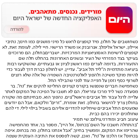
כשחושבים על חולון, מיד קופצים לראש כל מיני מושגים כמו חינוך, נתיבי
איילון, ישראל אלימלך, אגרובנק או משרד הרישוי. חיי לילה, לעומת זאת, לא
קופצים לרשימת האסוציאציות המרכזיות. יש
ברים
בחולון, הם מרוכזים
בעיקר בצד המזרחי של העיר ובשנים האחרונות בהחלט חלה שם
התעוררות, בדומה לערים כמו ראשון לציון או גבעתיים, שהשקיעו רבות
ביציאה מתדמית ה"ליד תל אביב". עדיין, יש לחולון כברת דרך לעבור כדי
להיות מוקד משיכה ולהפוך לאלטרנטיבה השפויה של אלה שלא רוצים
לשרוף כסף וזמן על חנייה עוד לפני שהבילוי החל.
כשחמישה חברים שנפגשו בקורס קצינים החליטו להקים את "נח", בר
מסעדה כשר ליד מרכז עזריאלי, הם לא חשבו על הפיכה של המקום לאתר
עלייה לרגל עבור תל אביבים וראשל"צים. נהפוך הוא, מבחינתם מה שקורה
בחולון צריך להישאר בחולון. זאת אומרת, "זרים" וולקאם, אבל הם יודעים
שמעטים התל אביבים שיחליטו להדרים אליהם בשביל בילוי לילי. די להם
שחולונים יכירו בהם כבית.
עיצוב חביב ומודרני,צילום: שי תמיר
"בהתחלה חשבנו על השם 'בכחוס', אל היין", מספר בר, אחד מהחמישה
שהרימו את המקום, וממשיך בחיוך, "אבל אנחנו בחולון, מה בכחוס, איפה
בכחוס? אז הלכנו על 'נח'". ואכן, קשה לפספס את התיבה הענקית שצפה