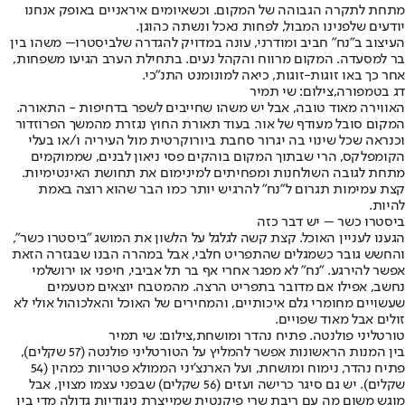
מתחת לתקרה הגבוהה של המקום. וכשאיומים איראניים באופק אנחנו
יודעים שלפנינו המבול, לפחות נאכל ונשתה כהוגן.
העיצוב ב"נח" חביב ומודרני, עונה במדויק להגדרה של
ביסטרו
– משהו בין
בר למסעדה. המקום מרווח והקהל נעים. בתחילת הערב הגיעו משפחות,
אחר כך באו זוגות-זוגות, כיאה למונומנט התנ"כי.
דג בטמפורה,צילום: שי תמיר
האווירה מאוד טובה, אבל יש משהו שחייבים לשפר בדחיפות - התאורה.
המקום סובל מעודף של אור. בעוד תאורת החוץ נגזרת מהמשך הפרוזדור
וכנראה שכל שינוי בה יגרור סחבת ביורוקרטית מול העיריה ו/או בעלי
הקומפלקס, הרי שבתוך המקום בוהקים פסי ניאון לבנים, שממוקמים
מתחת לגובה השולחנות ומפחיתים למינימום את תחושת האינטימיות.
קצת עמימות תגרום ל"נח" להרגיש יותר כמו הבר שהוא רוצה באמת
להיות.
ביסטרו כשר – יש דבר כזה
הגענו לעניין האוכל. קצת קשה לגלגל על הלשון את המושג "ביסטרו כשר",
והחשש גובר כשמגלים שהתפריט חלבי, אבל במהרה הבנו שבגזרה הזאת
אפשר להירגע. "נח" לא מפגר אחרי אף בר תל אביבי, חיפני או ירושלמי
נחשב, אפילו אם מדובר בתפריט הרצה. מהמטבח יוצאים מטעמים
שעשויים מחומרי גלם איכותיים, והמחירים של האוכל והאלכוהול אולי לא
זולים אבל מאוד שפויים.
טורטליני פולנטה. פתיח נהדר ומושחת,צילום: שי תמיר
בין המנות הראשונות אפשר להמליץ על הטורטליני פולנטה (57 שקלים),
פתיח נהדר, נימוח ומושחת, ועל הארנצ'יני הממולא פטריות כמהין (54
שקלים). יש גם סיגר כרישה ועזים (56 שקלים) שבפני עצמו מצוין, אבל
מוגש משום מה עם ריבת שרי פיקנטית שמייצרת ניגודיות גדולה מדי בין