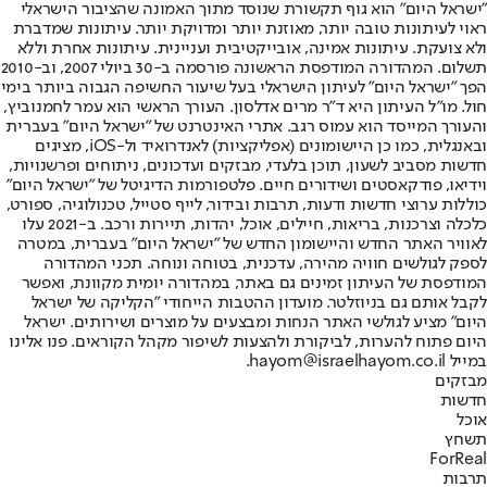
"ישראל היום" הוא גוף תקשורת שנוסד מתוך האמונה שהציבור הישראלי
ראוי לעיתונות טובה יותר, מאוזנת יותר ומדויקת יותר. עיתונות שמדברת
ולא צועקת. עיתונות אמינה, אובייקטיבית ועניינית. עיתונות אחרת וללא
תשלום. המהדורה המודפסת הראשונה פורסמה ב-30 ביולי 2007, וב-2010
הפך "ישראל היום" לעיתון הישראלי בעל שיעור החשיפה הגבוה ביותר בימי
חול. מו"ל העיתון היא ד"ר מרים אדלסון. העורך הראשי הוא עמר לחמנוביץ,
והעורך המייסד הוא עמוס רגב. אתרי האינטרנט של "ישראל היום" בעברית
ובאנגלית, כמו כן היישומונים (אפליקציות) לאנדרואיד ול-iOS, מציגים
חדשות מסביב לשעון, תוכן בלעדי, מבזקים ועדכונים, ניתוחים ופרשנויות,
וידיאו, פודקאסטים ושידורים חיים. פלטפורמות הדיגיטל של "ישראל היום"
כוללות ערוצי חדשות ודעות, תרבות ובידור, לייף סטייל, טכנולוגיה, ספורט,
כלכלה וצרכנות, בריאות, חיילים, אוכל, יהדות, תיירות ורכב. ב-2021 עלו
לאוויר האתר החדש והיישומון החדש של "ישראל היום" בעברית, במטרה
לספק לגולשים חוויה מהירה, עדכנית, בטוחה ונוחה. תכני המהדורה
המודפסת של העיתון זמינים גם באתר, במהדורה יומית מקוונת, ואפשר
לקבל אותם גם בניוזלטר. מועדון ההטבות הייחודי "הקליקה של ישראל
היום" מציע לגולשי האתר הנחות ומבצעים על מוצרים ושירותים. ישראל
היום פתוח להערות, לביקורת ולהצעות לשיפור מקהל הקוראים. פנו אלינו
במייל hayom@israelhayom.co.il.
מבזקים
חדשות
אוכל
תשחץ
ForReal
תרבות