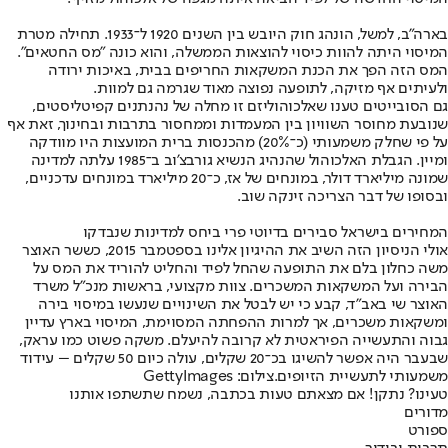
בארה"ב, למשל, הונהג חוק היובש בין השנים 1920 ל־1933. תחילה מטרת
המיסוי היתה להוות כיסוי להוצאות הממשלה, והוא כונה "מס החטאים".
המס הזה הפך את הכנת המשקאות החריפים בבית, באיכות ירודה
ולעיתים אף מזיקה, לתופעה נפוצה מאוד שגרמה גם למוות.
גם הסובייטים טענו שאלכוהוליזם זו מחלה של נהנתנים קפיטליסטים,
שנובעת מחוסר השוויון בין המעמדות וממחסור בתרבות ובחינוך, זאת אף
על פי שחלק משמעותי (כ־20%) מהכנסות ברית המועצות היו מוודקה
ומיין. הגבלת האלכוהול שהנהיג הנשיא גורבצ'וב ב־1985 עלתה למדינה
שמונה מיליארד דולר, במונחים של אז, כ־20 מיליארד במונחים עדכניים,
ובסופו של דבר הצריכה זינקה שוב.
המחירים בישראל סבירים בדיוטי פרי ביחס למדינות שנבדקו
אולי הניסיון הזה השיב את ההיגיון אלינו בספטמבר 2015, כששר האוצר
משה כחלון בלם את התופעה שהחל לפיד והחליט להוריד את המס על
הבירה ועל המשקאות המשכרים. צוות מקצועי, בראשות מנכ"ל משרד
האוצר שי באב"ד, קבע כי יש לבטל את השינויים שנעשו במיסוי בירה
ומשקאות משכרים, אך למרות ההפחתה המסוימת, המיסוי בארץ עדיין
גבוה והתעשייה הפיראטית לא קרובה להיעלם. משקה פשוט כמו עראק,
שבעבר היה אפשר להשיגו בכ־20 שקלים, עולה כיום 50 שקלים – עידוד
משמעותי לתעשיית הזיופים.צילום: GettyImages
טעינו? נתקן! אם מצאתם טעות בכתבה, נשמח שתשתפו אותנו
מדורים
ספורט