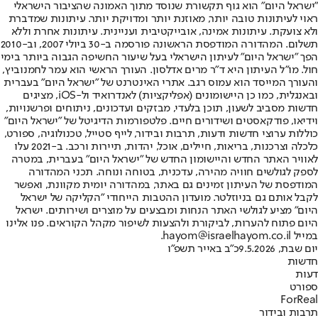
"ישראל היום" הוא גוף תקשורת שנוסד מתוך האמונה שהציבור הישראלי
ראוי לעיתונות טובה יותר, מאוזנת יותר ומדויקת יותר. עיתונות שמדברת
ולא צועקת. עיתונות אמינה, אובייקטיבית ועניינית. עיתונות אחרת וללא
תשלום. המהדורה המודפסת הראשונה פורסמה ב-30 ביולי 2007, וב-2010
הפך "ישראל היום" לעיתון הישראלי בעל שיעור החשיפה הגבוה ביותר בימי
חול. מו"ל העיתון היא ד"ר מרים אדלסון. העורך הראשי הוא עמר לחמנוביץ,
והעורך המייסד הוא עמוס רגב. אתרי האינטרנט של "ישראל היום" בעברית
ובאנגלית, כמו כן היישומונים (אפליקציות) לאנדרואיד ול-iOS, מציגים
חדשות מסביב לשעון, תוכן בלעדי, מבזקים ועדכונים, ניתוחים ופרשנויות,
וידיאו, פודקאסטים ושידורים חיים. פלטפורמות הדיגיטל של "ישראל היום"
כוללות ערוצי חדשות ודעות, תרבות ובידור, לייף סטייל, טכנולוגיה, ספורט,
כלכלה וצרכנות, בריאות, חיילים, אוכל, יהדות, תיירות ורכב. ב-2021 עלו
לאוויר האתר החדש והיישומון החדש של "ישראל היום" בעברית, במטרה
לספק לגולשים חוויה מהירה, עדכנית, בטוחה ונוחה. תכני המהדורה
המודפסת של העיתון זמינים גם באתר, במהדורה יומית מקוונת, ואפשר
לקבל אותם גם בניוזלטר. מועדון ההטבות הייחודי "הקליקה של ישראל
היום" מציע לגולשי האתר הנחות ומבצעים על מוצרים ושירותים. ישראל
היום פתוח להערות, לביקורת ולהצעות לשיפור מקהל הקוראים. פנו אלינו
במייל hayom@israelhayom.co.il.
יום שבת, 9.5.2026
כ"ב באייר תשפ"ו
חדשות
דעות
ספורט
ForReal
תרבות ובידור