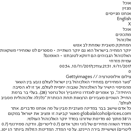
אוכל
מגזין
אנחנו מגייסים
English
X
אוכל
מתכונים
אלכוהול
המחוקק משבית שמחת לב אנוש
יוקר המחיה בישראל הוא גם יוקר השתייה • מספרים לנו שמחירי משקאות
האלכוהול הגבוהים הם דווקא לטובתנו • האומנם?
עמית מזרחי
9/11/2017, 21:31
,עודכן
10/11/2017, 00:34
0
צילום אילוסטרציה // Gettyimages
"פער המחירים במחירי האלכוהול בין ישראל לעולם נובע בין השאר
מהמיסוי הישיר על האלכוהול, שגבוה יחסית לעולם, אך זו לא הסיבה
היחידה", כך אומרים לאנדרו נויחוביץ' וטל גרופר (28), בעלי בר ברמת
החייל. השניים מעבירים הרצאות תחת הכותרת "כלכלה אלכוהולית מסביב
לעולם".
כל אדם שישב בבר במדינה מערבית מבין על מה אנחנו מדברים. אתר
globalalcoholprices.com מאשר קביעה זו ומציב את ישראל במקום
ה־38 מתוך 60 מדינות שדורגו במדד יוקר האלכוהול העולמי.
המדד השווה מחירים של ג'וני ווקר אדום (0.7 ליטרים), וודקה סמירנוף (0.7
ליטרים) ושישיית בירה היינקן. על פי המדד, המדינות הזולות ביותר הן יפן,