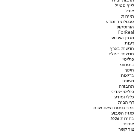
תרבות ובידור
לייף סטייל
אוכל
תיירות
טכנולוגיה ומדע
הורוסקופ
ForReal
מגזין השבוע
דעות
חדשות בארץ
חדשות בעולם
פוליטי
ביטחוני
חינוך
בריאות
משפט
תחבורה
פוליטי-מדיני
כללי ומידע
דף הבית
זמני כניסת וצאת שבת
מגזין השבוע
בחירות 2026
אודות
צור קשר