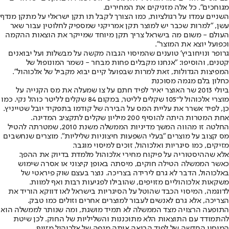
מגוחכים". כל אלה מזניקים את המחירים.
השניים עמדו על רגולציות, כמו הצורך לקבל תו תקן ישראלי על מתקן מנדף
עשן, "למרות שכבר יש למוצר תקן אמריקני שמספיק לחלוטין עבור שאר
העולם - משום מה בישראל צריך תקן מיוחד שמייקר את הוצאות ההקמה
וכפועל יוצא את המוצר".
גרופר ונויחוביץ' טוענים שהמיסוי הגבוה מקשה על מבשלות ועל יבואנים
קטנים, והוסיפו: "אנחנו מקבלים פחות מבחר - נשמר המונופול של
המפיצות הגדולות, זאת למרות שבפועל קיים יבוא מקביל של אלכוהול".
כחלון בלם מגמה מסוכנת
ביולי 2013 שר האוצר יאיר לפיד חתם על צו שמעלה את מס הקנייה על
מוצרי אלכוהול ל־105 שקלים לליטר, במקום 84 שקלים לליטר כוהל נקי. כמו
כן, לפיד אשרר את עליית המס על הבירה של קודמו בתפקיד יובל שטייניץ.
אחת המטרות היתה להוסיף 200 מיליון שקלים לתקציב המדינה.
החלטה זו מהווה המשך מדיניות הממשלה משנת 2010, שמטרתה להטיל
מס קצוב על מוצרים "בעלי השפעות חיצוניות שליליות". מוצרים שנחשבים
מזיקים, כמו סיגריות ואלכוהול, זוכים למיסוי מוגבר.
אלא שההיסטוריה על פיקוח מחירי אלכוהול מלמדת בדיוק את ההפך.
כאשר הממשלה הטילה חוקים, מיסתה באופן קיצוני או אסרה שימוש
באלכוהול, הדבר לא גרם לירידה בצריכה. נוצר בעצם שוק פיראטי של
משקאות אלכוהוליים מזויפים, שהובילו לפגיעות רבות ואף למוות.
לדוגמה, המיסוי הכבד שהוטל על הסיגריות בישראל לאו דווקא הוריד את
הצריכה, אלא גרם לאנשים לעבור למוצרים אחרים וזולים כמו טבק.
התופעה הרצויה מצד הממשלה לא תמיד מושגת, ומה שנותר לממשלה הוא
להתמודד עם התוצאות הלא מתוכננות והשליליות של החוק. לכן שיטת
המיסוי החדשה של לפיד הביאה איתה מגפה של אלכוהול מזויף.