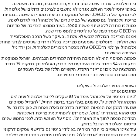
פרו ואלבניה. את הרשימה סוגרות היקרות סינגפור, נורבגיה ואיסלנד.
באופן יחסי לשאר העולם, אנחנו לא נחשבים לצרכנים גדולים של אלכוהול.
לפי מחקר של ה־OECD, ישראל ממוקמת רביעית מסוף הרשימה בכמויות
צריכת אלכוהול, עם ממוצע של 2.5 ליטרים של אלכוהול נקי לאדם לשנה.
כמות זו נותרה ללא שינוי משנת 2000, בעוד ממוצע הצריכה של מדינות
ה־OECD עומד כעת על 10 ליטרים לנפש מדי שנה.
אמנם הצריכה הכוללת לנפש לא עלתה, בעיקר בשל הרכב האוכלוסייה
הישראלית - מוסלמים שנמנעים מצריכה בכלל וחרדים שנוטים לצרוך פחות
אלכוהול, אך לפי ה־OECD עלה מספר המכורים לאלכוהול, וכן ירד גיל
הצריכה הראשוני.
כאמור, המיסוי הוא לא הסיבה היחידה למחירים הגבוהים. ישראל ממוקמת
במקום ה־54 במדד קלות העסקים של הבנק העולמי וכן במקום 79 במדד
הרגולציה של מכון פרייזר הקנדי. הקשיים הללו של בעלי העסקים
מתבטאים בסופו של דבר במחירי המוצרים.
השוואת מחירי אלכוהול בשקלים
מחנכים אותנו
"כיום המיסוי על אלכוהול עומד על 85 שקלים לליטר אלכוהול שזה 'מס
התנהגותי' לחלוטין", טוענים בעלי הבר ברמת החייל, "להבדיל ממיסים
שנועדו לממן את הוצאות המדינה בדרכים כאלה ואחרות, כאן מדובר על
מס שהוא בהגדרתו 'עונש', שמטרתו להפחית את צריכת האלכוהול -
המדינה מנסה לחנך את האזרחים". נוסף על העונש הזה, לפני כחמש שנים
פרסום האלכוהול הוגבל בחוק.
עוד ציינו השניים כי יוקר המחיה בא לידי ביטוי גם ב"רישוי עסקים דרקוני
עם מסים הזויים כמו 'אגרת לילה', מסי שילוט ועמידה בתקנים ישראליים