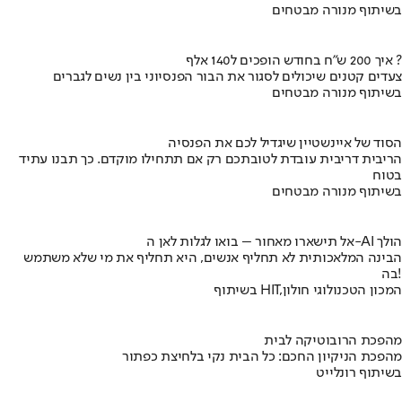
בשיתוף מנורה מבטחים
איך 200 ש"ח בחודש הופכים ל140 אלף ?
צעדים קטנים שיכולים לסגור את הבור הפנסיוני בין נשים לגברים
בשיתוף מנורה מבטחים
הסוד של איינשטיין שיגדיל לכם את הפנסיה
הריבית דריבית עובדת לטובתכם רק אם תתחילו מוקדם. כך תבנו עתיד
בטוח
בשיתוף מנורה מבטחים
אל תישארו מאחור – בואו לגלות לאן ה-AI הולך
הבינה המלאכותית לא תחליף אנשים, היא תחליף את מי שלא משתמש
בה!
בשיתוף HIT,המכון הטכנולוגי חולון
מהפכת הרובוטיקה לבית
מהפכת הניקיון החכם: כל הבית נקי בלחיצת כפתור
בשיתוף רונלייט