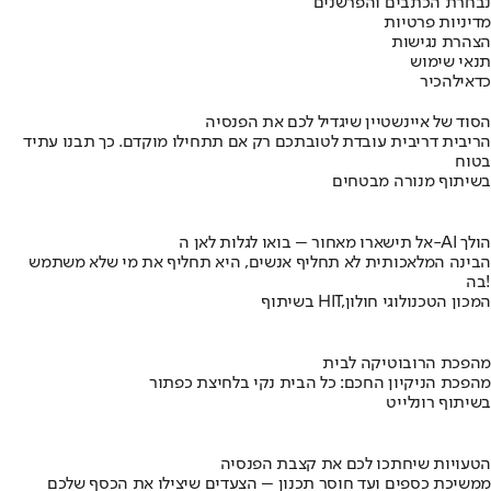
נבחרת הכתבים והפרשנים
מדיניות פרטיות
הצהרת נגישות
תנאי שימוש
כדאי
להכיר
הסוד של איינשטיין שיגדיל לכם את הפנסיה
הריבית דריבית עובדת לטובתכם רק אם תתחילו מוקדם. כך תבנו עתיד
בטוח
בשיתוף מנורה מבטחים
אל תישארו מאחור – בואו לגלות לאן ה-AI הולך
הבינה המלאכותית לא תחליף אנשים, היא תחליף את מי שלא משתמש
בה!
בשיתוף HIT,המכון הטכנולוגי חולון
מהפכת הרובוטיקה לבית
מהפכת הניקיון החכם: כל הבית נקי בלחיצת כפתור
בשיתוף רונלייט
הטעויות שיחתכו לכם את קצבת הפנסיה
ממשיכת כספים ועד חוסר תכנון – הצעדים שיצילו את הכסף שלכם