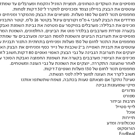
מוסיפים את השקדים הטחונים, תמצית הווניל והקמח ומערבלים עד שמתק
עוטפים את הבצק בניילון נצמד ומכניסים למקרר ל־30 דקות לפחות.
מחממים תנור לחום של 180 מעלות. מוציאים את הבצק מהמקרר ומניחים על גבי משטח עבודה מעט מקומח.
מרדדים את הבצק לעובי 4 מ"מ וקורצים עיגול בקוטר 26 ס"מ, קוטר התבנית. מרפדים את התבנית בנייר אפייה, מניחים את הבצק בתחתית התבנית על גבי הנייר ואופים 12-14 דקות.
מכינים את הבלילה
: מערבלים במיקסר עם מטרפה את גבינת השמנת ואבק
בקערה נפרדת מערבבים בבלנדר מוט את הביצים, החלמונים, השמנת המתוק
מוסיפים את תערובת הביצים והשמנת למסת הגבינה ומערבבים עד שמתקב
מחממים את התנור לחום של 150 מעלות ומניחים בתחתית התנור תבנית עם מים.
עוטפים את תבנית האפייה ב־2 שכבות של נייר כסף ומניחים את הבצק האפוי מעל נייר הכסף.
יוצקים את תערובת הגבינה על גבי הבצק האפוי ואופים 80 דקות.
חשוב לזכ
מכינים את הציפוי
: מערבבים בקערה את השמנת החמוצה ואבקת הסוכר ע
לאחר שהעוגה התקררה, יוצקים את השמנת על גבי העוגה ומשטחים.
מחממים תנור לחום של 130 מעלות ואופים 7 דקות.
חשוב לקרר את העוגה למשך לילה לפני הגשתה.
טעינו? נתקן! אם מצאתם טעות בכתבה, נשמח שתשתפו אותנו
מיקי שמו
עוגות גבינה
מדורים
ספורט
תרבות ובידור
לייף סטייל
אוכל
תיירות
טכנולוגיה ומדע
הורוסקופ
ForReal