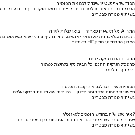
הסוד של איינשטיין שיגדיל לכם את הפנסיה
הריבית דריבית עובדת לטובתכם רק אם תתחילו מוקדם. כך תבנו עתיד בט
בשיתוף מנורה מבטחים
אל תישארו מאחור – בואו לגלות לאן ה-AI הולך
הבינה המלאכותית לא תחליף אנשים, היא תחליף את מי שלא משתמש בה!
בשיתוף HIT,המכון הטכנולוגי חולון
מהפכת הרובוטיקה לבית
מהפכת הניקיון החכם: כל הבית נקי בלחיצת כפתור
בשיתוף רונלייט
הטעויות שיחתכו לכם את קצבת הפנסיה
ממשיכת כספים ועד חוסר תכנון – הצעדים שיצילו את הכסף שלכם
בשיתוף מנורה מבטחים
איך 200 ש"ח בחודש הופכים ל140 אלף ?
צעדים קטנים שיכולים לסגור את הבור הפנסיוני בין נשים לגברים
בשיתוף מנורה מבטחים