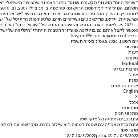
"ישראל היום" הוא גוף תקשורת שנוסד מתוך האמונה שהציבור הישראלי ראוי 
ת
ופרשנויות, וידיאו, פודקאסטים ושידורים חיים. פלטפורמות הדיגיטל של "ישרא
ב-2021 עלו לאוויר האתר החדש והיישומון החדש של "ישראל היום" בע
ואפשר לקבל אותם גם בניוזלטר. מועדון ההטבות הייחודי "הקליקה של ישרא
במייל hayom@israelhayom.co.il.
יום ראשון, 3.5.2026
ט"ז באייר תשפ"ו
חדשות
דעות
ספורט
ForReal
תרבות ובידור
אוכל
מגזין
אנחנו מגייסים
English
X
אוכל
מתכונים
מתכוני חגים
עוגת גבינה אפויה של מיקי שמו
עוגת גבינה אפויה עם שמנת חמוצה היא שילוב מנצח. מיקי שמו עם המתכון
מיקי שמו
10/5/2022, 12:17
,עודכן
10/5/2022, 12:17