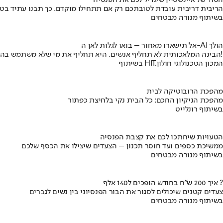
הסוד של איינשטיין שיגדיל לכם את הפנסיה
הריבית דריבית עובדת לטובתכם רק אם תתחילו מוקדם. כך תבנו עתיד בט
בשיתוף מנורה מבטחים
אל תישארו מאחור – בואו לגלות לאן ה-AI הולך
הבינה המלאכותית לא תחליף אנשים, היא תחליף את מי שלא משתמש בה!
בשיתוף HIT,המכון הטכנולוגי חולון
מהפכת הרובוטיקה לבית
מהפכת הניקיון החכם: כל הבית נקי בלחיצת כפתור
בשיתוף רונלייט
הטעויות שיחתכו לכם את קצבת הפנסיה
ממשיכת כספים ועד חוסר תכנון – הצעדים שיצילו את הכסף שלכם
בשיתוף מנורה מבטחים
איך 200 ש"ח בחודש הופכים ל140 אלף ?
צעדים קטנים שיכולים לסגור את הבור הפנסיוני בין נשים לגברים
בשיתוף מנורה מבטחים