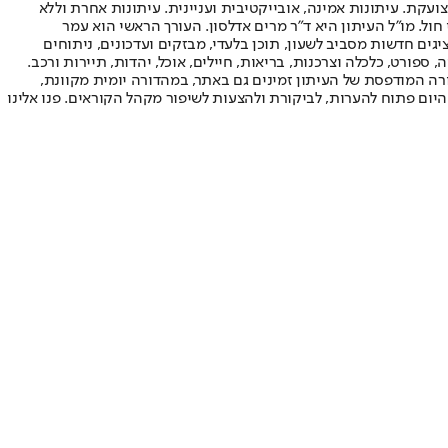
ועקת. עיתונות אמינה, אובייקטיבית ועניינית. עיתונות אחרת וללא
עור החשיפה הגבוה ביותר בימי חול. מו"ל העיתון היא ד"ר מרים אדלסון. העורך הראשי הוא עמר
 והעורך המייסד הוא עמוס רגב. אתרי האינטרנט של "ישראל היום" בעברית ובאנגלית, כמו כן היישומונים (אפליקציות) לאנדרואיד ול-iOS, מציגים חדשות מסביב לשעון, תוכן בלעדי, מבזקים ועדכונים, ניתוחים
, ספורט, כלכלה וצרכנות, בריאות, חיילים, אוכל, יהדות, תיירות ורכב.
דורה המודפסת של העיתון זמינים גם באתר, במהדורה יומית מקוונת,
היום פתוח להערות, לביקורת ולהצעות לשיפור מקהל הקוראים. פנו אלינו