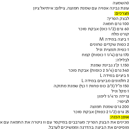
0
השמעה
עוגת גבינה אפויה עם שמנת חמוצה, צילום: איתיאל ציון
מצרכים:
לבצק הפריך:
100 גרם חמאה
60 גרם (1/2 כוס) אבקת סוכר
קורט מלח
1 ביצה במידה M
2 כפות שקדים טחונים
1 כפית תמצית וניל
170 גרם (1/4 1 כוסות) קמח
לבלילה:
1.150 ק"ג גבינת שמנת
340 גרם (3/4 2 כוסות) אבקת סוכר
5 ביצים במידה L
2 חלמונים מביצים במידה L
150 מ"ל (2/3 כוס פחות 1 כף) שמנת מתוקה
1 מקל וניל
גרידה מ־1/4 לימון
לציפוי:
200 גרם שמנת חמוצה
25 גרם (1/2 2 כפות) אבקת סוכר
אופן הכנה:
מכינים את הבצק הפריך
: מערבבים במיקסר עם וו גיטרה את החמאה עם 
מוסיפים את הביצה בהדרגה וממשיכים לערבל.