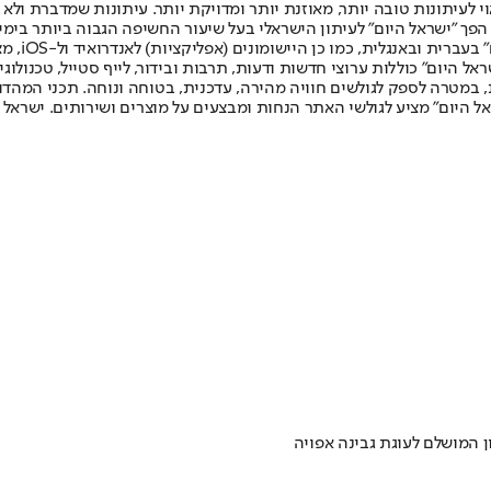
לעיתונות טובה יותר, מאוזנת יותר ומדויקת יותר. עיתונות שמדברת ולא צ
שלום. המהדורה המודפסת הראשונה פורסמה ב-30 ביולי 2007, וב-2010 הפך "ישראל היום" לעיתון הישראלי בעל שי
לחמנוביץ,
ל היום" כוללות ערוצי חדשות ודעות, תרבות ובידור, לייף סטייל, טכנולוגיה
ברית, במטרה לספק לגולשים חוויה מהירה, עדכנית, בטוחה ונוחה. תכני המה
ל היום" מציע לגולשי האתר הנחות ומבצעים על מוצרים ושירותים. ישראל 
 המושלם לעוגת גבינה אפויה