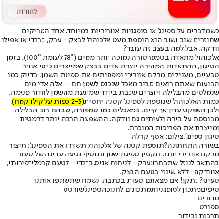
כשמדברים על ספינג' או סופגניות אווריריות במיוחד, אחד הטריקים
שחוזרים שוב ושוב הוא הוספת מעט אלכוהול לבצק - ערק, ברנדי או אפילו
וודקה. אבל למה בעצם זה עובד?
אלכוהול מתאדה בטמפרטורה נמוכה יותר ממים (78° לעומת 100°). בזמן
הטיגון, ההתאדות המהירה יוצרת אדים בבצק שמייצרים כיסי אוויר
טבעיים, מעניקים מרקם אוורירי ומפחיתים את ספיגת השמן. בדיוק כמו
הבועות שאתם רואים סביב מאכל שנכנס לשמן חם – אלה אדי מים
שנמלטים מהבלילה ויוצרים שכבת בידוד שמונעת מהשמן לחדור פנימה.
כמות האלכוהול שנוספת לספינג' קטנה יחסית
(2-3 כפות על קילו קמח)
,
ולכן האפקט עדין אך קיים. במאכלים כמו טמפורה, שבהם רוב הבלילה
מבוססת על בירה ולעיתים גם וודקה, ההשפעה הרבה יותר דרמטית
ומייצרת את הפריכות המוכרת.
טיגון ספינג',צילום: אסף קרלה
בשורה התחתונה?
תוספת קטנה של אלכוהול תשדרג את הספינג': תיצור
מרקם אוורירי יותר, תקטין ספיגת שמן ותוסיף נגיעה עדינה של טעם
בהתאם לנוזל שתבחרו:
ערק
– לניחוח אניס,
ברנדי
– לטעם קרמלי־פירותי,
או
וודקה
- ללא שינוי בטעם הבצק.
טעינו? נתקן! אם מצאתם טעות בכתבה, נשמח שתשתפו אותנו
טיפים
מתכון לסופגניות
מתכונים לחנוכה
ספינג'
שורטס
מדורים
ספורט
תרבות ובידור