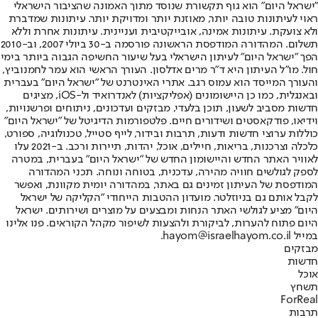
"ישראל היום" הוא גוף תקשורת שנוסד מתוך האמונה שהציבור הישראלי
ראוי לעיתונות טובה יותר, מאוזנת יותר ומדויקת יותר. עיתונות שמדברת
ולא צועקת. עיתונות אמינה, אובייקטיבית ועניינית. עיתונות אחרת וללא
תשלום. המהדורה המודפסת הראשונה פורסמה ב-30 ביולי 2007, וב-2010
הפך "ישראל היום" לעיתון הישראלי בעל שיעור החשיפה הגבוה ביותר בימי
חול. מו"ל העיתון היא ד"ר מרים אדלסון. העורך הראשי הוא עמר לחמנוביץ,
והעורך המייסד הוא עמוס רגב. אתרי האינטרנט של "ישראל היום" בעברית
ובאנגלית, כמו כן היישומונים (אפליקציות) לאנדרואיד ול-iOS, מציגים
חדשות מסביב לשעון, תוכן בלעדי, מבזקים ועדכונים, ניתוחים ופרשנויות,
וידיאו, פודקאסטים ושידורים חיים. פלטפורמות הדיגיטל של "ישראל היום"
כוללות ערוצי חדשות ודעות, תרבות ובידור, לייף סטייל, טכנולוגיה, ספורט,
כלכלה וצרכנות, בריאות, חיילים, אוכל, יהדות, תיירות ורכב. ב-2021 עלו
לאוויר האתר החדש והיישומון החדש של "ישראל היום" בעברית, במטרה
לספק לגולשים חוויה מהירה, עדכנית, בטוחה ונוחה. תכני המהדורה
המודפסת של העיתון זמינים גם באתר, במהדורה יומית מקוונת, ואפשר
לקבל אותם גם בניוזלטר. מועדון ההטבות הייחודי "הקליקה של ישראל
היום" מציע לגולשי האתר הנחות ומבצעים על מוצרים ושירותים. ישראל
היום פתוח להערות, לביקורת ולהצעות לשיפור מקהל הקוראים. פנו אלינו
במייל hayom@israelhayom.co.il.
מבזקים
חדשות
אוכל
תשחץ
ForReal
תרבות