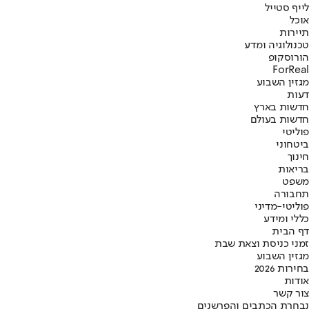
לייף סטייל
אוכל
תיירות
טכנולוגיה ומדע
הורוסקופ
ForReal
מגזין השבוע
דעות
חדשות בארץ
חדשות בעולם
פוליטי
ביטחוני
חינוך
בריאות
משפט
תחבורה
פוליטי-מדיני
כללי ומידע
דף הבית
זמני כניסת וצאת שבת
מגזין השבוע
בחירות 2026
אודות
צור קשר
נבחרת הכתבים והפרשנים