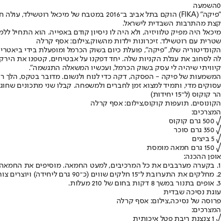
0
השמעה
"פיקה" (FIKA) הוקם בתל אביב ב־2016 במ
קצת מהתרבות השבדית לישראל.
מיכאל היה מפיק טלוויזיה, ולא היה לו ניסיון קודם באפייה. הוא התחיל לל
שטרית עם רוטשילד. זיכרונות ילדות מהשוק,צילום: אסף קרלה
הקונדיטוריה שלו, "פיקה", פועלת כיום בשוק הכרמל ומופעלת בידי ביאטר
קיוויתי שיהיה לי עסק בשוק הכרמל, ועכשיו המשאלה התגשמה".
המשמעות של פיקה - הפסקה, דקה כדי לנוח ולנשום. מדובר בטקס, הלך רוח
עסוקים מדי, ותמיד למצוא זמן לחברים ולמשפחה. קבלו שני מתכונים שחוגג
הר קוקוס (ל־15 יחידות)
הקונוסים. תועפות קוקוס,צילום: אסף קרלה
המצרכים:
√ 500 גרם קוקוס
√ 350 גרם סוכר
√ 5 ביצים
√ 150 גרם חמאה מומסת
אופן ההכנה:
1. בקערה מערבבים את כל המרכיבים, למעט החמאה. מוסיפים את החמאה ומערבבים לתערובת אחידה. מכסים ומצננים.
2. מחלקים את התערובת ל־15 חלקים שווים (כ־90 גרם ליחידה) ויוצרים צורה של קונוסים.
3. אופים בתנור במשך 8 דקות בחום של 210 מעלות.
עוגת נסיכה שבדית
פרוסה של נסיכה,צילום: אסף קרלה
המצרכים:
√ 1 צנצנת ריבת פטל איכותית