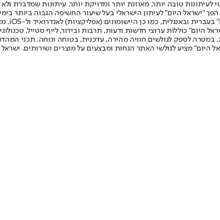
לעיתונות טובה יותר, מאוזנת יותר ומדויקת יותר. עיתונות שמדברת ולא צ
שלום. המהדורה המודפסת הראשונה פורסמה ב-30 ביולי 2007, וב-2010 הפך "ישראל היום" לעיתון הישראלי בעל שי
לחמנוביץ,
ל היום" כוללות ערוצי חדשות ודעות, תרבות ובידור, לייף סטייל, טכנולוגיה
ברית, במטרה לספק לגולשים חוויה מהירה, עדכנית, בטוחה ונוחה. תכני המה
ל היום" מציע לגולשי האתר הנחות ומבצעים על מוצרים ושירותים. ישראל 