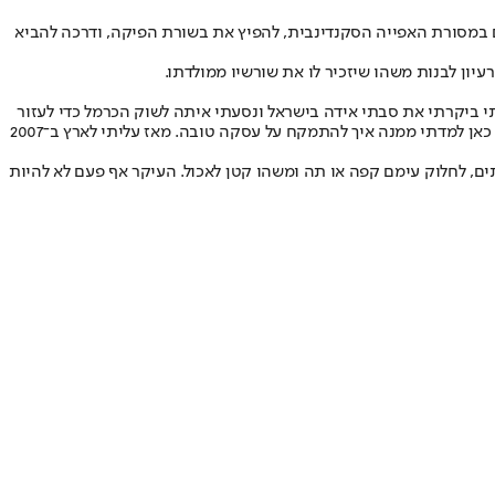
 חדשים שמקורם במסורת האפייה הסקנדינבית, להפיץ את בשורת הפיקה, ודרכה להביא
רעיון לבנות משהו שיזכיר לו את שורשיו ממולדתו.
תי ביקרתי את סבתי אידה בישראל ונסעתי איתה לשוק הכרמל כדי לעזור
לה לסחוב את עגלת הקניות שלה. יחד דפקנו על אבטיחים, קטפנו את הירקות הטובים ביותר וקנינו עוגיות מרוקאיות, שטבלנו בקפה ששתינו בביתה. כאן למדתי ממנה איך להתמקח על עסקה טובה. מאז עליתי לארץ ב־2007
ם, לחלוק עימם קפה או תה ומשהו קטן לאכול. העיקר אף פעם לא להיות