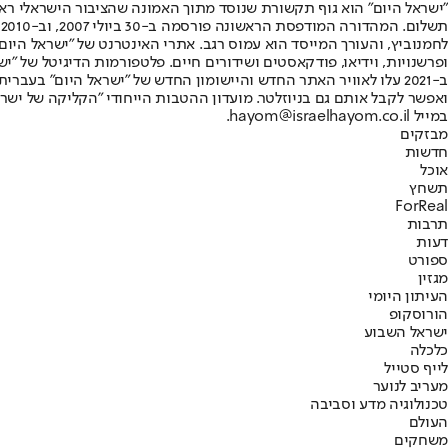
"ישראל היום" הוא גוף תקשורת שנוסד מתוך האמונה שהציבור הישראלי ראוי 
ת
ופרשנויות, וידיאו, פודקאסטים ושידורים חיים. פלטפורמות הדיגיטל של "ישרא
ב-2021 עלו לאוויר האתר החדש והיישומון החדש של "ישראל היום" בע
ואפשר לקבל אותם גם בניוזלטר. מועדון ההטבות הייחודי "הקליקה של ישרא
במייל hayom@israelhayom.co.il.
מבזקים
חדשות
אוכל
תשחץ
ForReal
תרבות
דעות
ספורט
מגזין
העיתון היומי
הורוסקופ
ישראל השבוע
כלכלה
לייף סטייל
מעריב לנוער
טכנולוגיה מדע וסביבה
העולם
משחקים