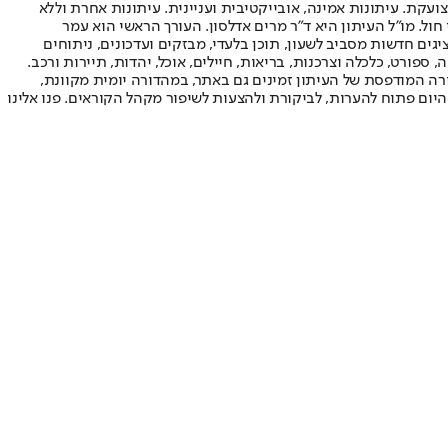
ועקת. עיתונות אמינה, אובייקטיבית ועניינית. עיתונות אחרת וללא
עור החשיפה הגבוה ביותר בימי חול. מו"ל העיתון היא ד"ר מרים אדלסון. העורך הראשי הוא עמר
 והעורך המייסד הוא עמוס רגב. אתרי האינטרנט של "ישראל היום" בעברית ובאנגלית, כמו כן היישומונים (אפליקציות) לאנדרואיד ול-iOS, מציגים חדשות מסביב לשעון, תוכן בלעדי, מבזקים ועדכונים, ניתוחים
, ספורט, כלכלה וצרכנות, בריאות, חיילים, אוכל, יהדות, תיירות ורכב.
דורה המודפסת של העיתון זמינים גם באתר, במהדורה יומית מקוונת,
היום פתוח להערות, לביקורת ולהצעות לשיפור מקהל הקוראים. פנו אלינו