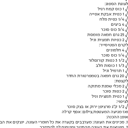
לעוגת הספוג:
√ 1 כוס קמח רגיל
√ 1 כפית אבקת אפייה
√ 1/4 כפית מלח
√ 4 ביצים
√ 3/4 כוס סוכר
√ 25 גרם חמאה מומסת
√ 2 כפיות תמצית וניל
לקרם הפטיסייר:
√ 4 חלמונים
√ 1/4 כוס סוכר
√ 1/2 3 כפות קורנפלור
√ 1/3 1 כוסות חלב
√ 1 תרמיל וניל
√ 20 גרם חמאה בטמפרטורת החדר
לקצפת:
√ 2 מכלי שמנת מתוקה
√ 2 כפות סוכר
√ 1 כפית תמצית וניל
לציפוי:
√ 1/2 ק"ג מרציפן ירוק או בצק סוכר
ואז מגיעה המעטפת,צילום: אסף קרלה
אופן ההכנה:
1. מכינים את העוגה: מערבבים בקערה את כל חומרי העוגה, יוצקים את הבלילה לתבנית עוגה עגולה ומשומנת ואופים במשך 30-25 דקות בחום של 180 מעלות, או עד שקיסם המוחדר למרכז העוגה יוצא נקי.
2. מוציאים את העוגה מהתנור ומניחים לה להתקרר.