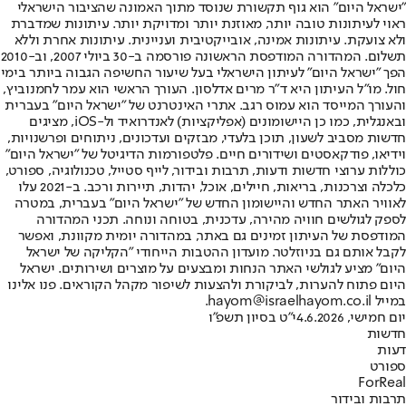
"ישראל היום" הוא גוף תקשורת שנוסד מתוך האמונה שהציבור הישראלי
ראוי לעיתונות טובה יותר, מאוזנת יותר ומדויקת יותר. עיתונות שמדברת
ולא צועקת. עיתונות אמינה, אובייקטיבית ועניינית. עיתונות אחרת וללא
תשלום. המהדורה המודפסת הראשונה פורסמה ב-30 ביולי 2007, וב-2010
הפך "ישראל היום" לעיתון הישראלי בעל שיעור החשיפה הגבוה ביותר בימי
חול. מו"ל העיתון היא ד"ר מרים אדלסון. העורך הראשי הוא עמר לחמנוביץ,
והעורך המייסד הוא עמוס רגב. אתרי האינטרנט של "ישראל היום" בעברית
ובאנגלית, כמו כן היישומונים (אפליקציות) לאנדרואיד ול-iOS, מציגים
חדשות מסביב לשעון, תוכן בלעדי, מבזקים ועדכונים, ניתוחים ופרשנויות,
וידיאו, פודקאסטים ושידורים חיים. פלטפורמות הדיגיטל של "ישראל היום"
כוללות ערוצי חדשות ודעות, תרבות ובידור, לייף סטייל, טכנולוגיה, ספורט,
כלכלה וצרכנות, בריאות, חיילים, אוכל, יהדות, תיירות ורכב. ב-2021 עלו
לאוויר האתר החדש והיישומון החדש של "ישראל היום" בעברית, במטרה
לספק לגולשים חוויה מהירה, עדכנית, בטוחה ונוחה. תכני המהדורה
המודפסת של העיתון זמינים גם באתר, במהדורה יומית מקוונת, ואפשר
לקבל אותם גם בניוזלטר. מועדון ההטבות הייחודי "הקליקה של ישראל
היום" מציע לגולשי האתר הנחות ומבצעים על מוצרים ושירותים. ישראל
היום פתוח להערות, לביקורת ולהצעות לשיפור מקהל הקוראים. פנו אלינו
במייל hayom@israelhayom.co.il.
יום חמישי, 4.6.2026
י"ט בסיון תשפ"ו
חדשות
דעות
ספורט
ForReal
תרבות ובידור