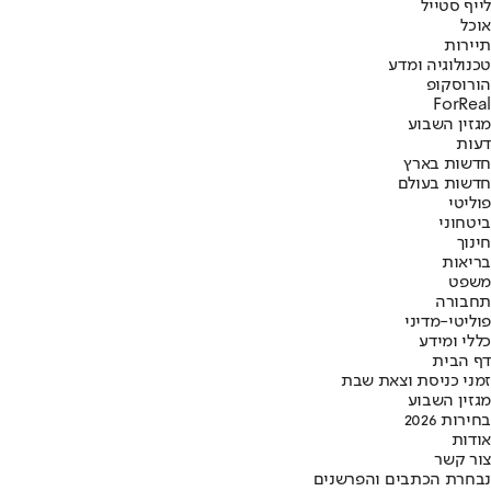
לייף סטייל
אוכל
תיירות
טכנולוגיה ומדע
הורוסקופ
ForReal
מגזין השבוע
דעות
חדשות בארץ
חדשות בעולם
פוליטי
ביטחוני
חינוך
בריאות
משפט
תחבורה
פוליטי-מדיני
כללי ומידע
דף הבית
זמני כניסת וצאת שבת
מגזין השבוע
בחירות 2026
אודות
צור קשר
נבחרת הכתבים והפרשנים