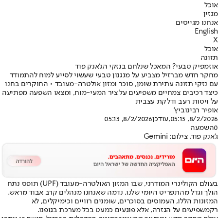
אוכל
מגזין
אנחנו מגייסים
English
X
אוכל
תזונה
אוזמפיק טבעי? המאכל שנלחם בנזקי הג'אנק פוד
מחקר חדש מברזיל מצביע על מנגנון טבעי שעשוי לסייע למוח להתמודד
עם נזקי תזונה עתירת שומן, סוכר ומזון אולטרה-מעובד • החוקרים בחנו
כיצד רכיבים צמחיים משפיעים על ציר המעי-מוח, ומצאו השפעה מפתיעה
על ויסות רעב ודלקת עצבית
אופיר רבינוביץ'
8/2/2026, 05:13
,עודכן
8/2/2026, 05:13
0
השמעה
ג'אנק פוד. צילום: Gemini
בעולם הקולינרי המודרני, שבו המזון האולטרה-מעובד (UPF) תופס נתח
הולך וגדל מהתפריט היומי שלנו, נדמה שאנחנו מנהלים קרב אבוד מראש.
המזונות הללו, העמוסים בסוכרים, שומנים רוויים וכימיקלים, לא
רק
משפיעים על הגזרה
, אלא פוגעים כמעט בכל מערכת בגופנו.