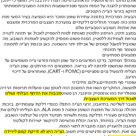
אולם מחקר חדש ומסעיר מהאוניברסיטה הפדרלית בברזיל, חושף כי ייתכן
שהפתרון להגנה על המוח והגוף מפני
השפעות התזונה המערבית
מסתתר
דווקא בזרעי הצ'יה הקטנים.
הבעיה המרכזית בתזונה עתירת שומן וסוכר היא הפגיעה בציר המעי מוח.
מזון כזה מעורר תהליכים דלקתיים במערכת העצבים המרכזית ומשבש
את אותות השובע הטבעיים שלנו.
במצב תקין, הורמון הלפטין מאותת למוח להפסיק לאכול, אך תזונה לקויה
גורמת לעמידות ללפטין. המוח פשוט מפסיק להקשיב לאותות השובע, מה
שמוביל למעגל קסמים של אכילת יתר והשמנה. כאן נכנסת הצ'יה לתמונה
כשומר סף תזונתי.
ממצאים מפתיעים
במהלך המחקר, בדקו המדענים כיצד שמן וקמח מזרעי צ'יה משפיעים על
מוחות שנחשפו לתזונה לא בריאה. הממצאים היו מרתקים, שמן הצ'יה
הצליח להפעיל גנים ספציפיים (POMC ו-CART), שאחראים על דיכוי
הרעב.
שומרי סף תזונתיים,צילום: מידג'רני
למעשה, החוקרים השוו את המנגנון הזה לאופן שבו פועלות תרופות הרזיה
פופולריות כמו אוזמפיק ווויגובי, הן פשוט
מכבות את הדחף הבלתי נשלט
לאכול דרך המערכת העצבית
.
מעבר לשליטה בתיאבון, זרעי הצ'יה התגלו כנוגדי דלקת עוצמתיים. בזכות
תכולה גבוהה של חומצת השומן אומגה 3 מסוג ALA, הם הצליחו לבלום את
החלבונים מעוררי הדלקת במוח ולשחזר תפקוד תקין של קולטני השובע.
קמח הצ'יה, במיוחד, הראה יכולת מרשימה להיקשר ישירות לקולטני
תיאבון ולהעניק הגנה מוגברת לתאי המוח.
עם זאת, המדענים מדגישים סייג חשוב,
הצ'יה היא לא זריקת קסם לירידה