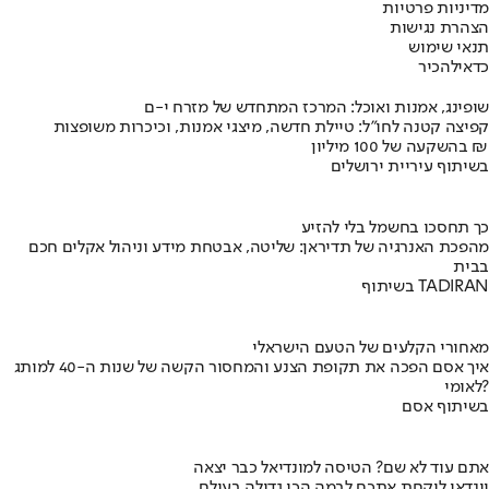
מדיניות פרטיות
הצהרת נגישות
תנאי שימוש
כדאי
להכיר
שופינג, אמנות ואוכל: המרכז המתחדש של מזרח י-ם
קפיצה קטנה לחו"ל: טיילת חדשה, מיצגי אמנות, וכיכרות משופצות
בהשקעה של 100 מיליון ₪
בשיתוף עיריית ירושלים
כך תחסכו בחשמל בלי להזיע
מהפכת האנרגיה של תדיראן: שליטה, אבטחת מידע וניהול אקלים חכם
בבית
בשיתוף TADIRAN
מאחורי הקלעים של הטעם הישראלי
איך אסם הפכה את תקופת הצנע והמחסור הקשה של שנות ה-40 למותג
לאומי?
בשיתוף אסם
אתם עוד לא שם? הטיסה למונדיאל כבר יצאה
יונדאי לוקחת אתכם לבמה הכי גדולה בעולם