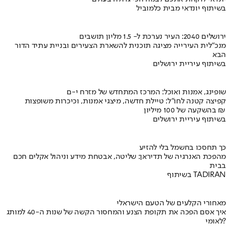
בשיתוף יונדאי מבית כלמוביל
ירושלים 2040: העיר נערכת ל- 1.5 מליון תושבים
מנכ"לית העירייה מציגה תוכנית להשארת הצעירים ובניית עתיד הדור
הבא
בשיתוף עיריית ירושלים
שופינג, אמנות ואוכל: המרכז המתחדש של מזרח י-ם
קפיצה קטנה לחו"ל: טיילת חדשה, מיצגי אמנות, וכיכרות משופצות
בהשקעה של 100 מיליון ₪
בשיתוף עיריית ירושלים
כך תחסכו בחשמל בלי להזיע
מהפכת האנרגיה של תדיראן: שליטה, אבטחת מידע וניהול אקלים חכם
בבית
בשיתוף TADIRAN
מאחורי הקלעים של הטעם הישראלי
איך אסם הפכה את תקופת הצנע והמחסור הקשה של שנות ה-40 למותג
לאומי?