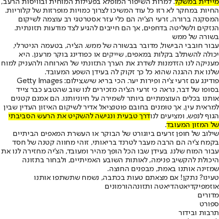
מיידית במשקל
. למרות השיפור המופלא בפעילות המוחית ובוויסות הרעב,
החיות במחקר לא רזו כל עוד המשיכו לצרוך כמויות מופרזות של קלוריות.
המסקנה ברורה, זרעי הצ'יה הם כלי עזר אסטרטגי רב עוצמה לשיקום
הנזקים ולשליטה בדחפים, אך הם חייבים להגיע לצד מודעות תזונתית.
בשורה של ממש
עבור חובבי הבישול, מדובר בבשורה של ממש. הצ'יה, בטעמה הניטרלי,
יכולה להשתלב בקלות במאפים, שייקים או כפודינג בוקר מרענן. היא
מעניקה לנו הזדמנות לשדרג את הערך התזונתי של הארוחה ולהעניק למוח
שלנו את ההגנה שהוא כל כך זקוק לה בעידן השפע המעובד.
פודינג עם זרעי צ'יה ופירות יער. הכי בריא שיש,צילום: Getty Images
בסופו של דבר, נראה כי זרעי הצ'יה מזכירים לנו שוב שהטבע כבר צייד
אותנו בכלים העוצמתיים ביותר לשמירה על חיוניותנו. הם אמנם קטנים
למראית עין, אך טומנים בחובם פוטנציאל אדיר לשיקום האיזון העדין שבין
הגוף לנפש, ומציעים לנו
דרך טבעית ונגישה להשקיט את הרעש הסביבתי
של המזון המעובד
.
שילוב של חופן זרעים ביוגורט של הבוקר או העשרת המאפים הביתיים
בקמח צ'יה הם הרבה מעבר לטרנד בריאותי, זוהי מחווה קטנה של חסד
עבור המוח שלנו. בעידן שבו הכל הופך מהיר ומעובד, הצ'יה מחזירה לנו את
היכולת להקשיב פנימה, לאותות השובע האמיתיים, ולבחור בתזונה
שמזינה אותנו באמת, מבפנים החוצה.
טעינו? נתקן! אם מצאתם טעות בכתבה, נשמח שתשתפו אותנו
אוזמפיק
דיאטה
דיאטה ותזונה
הורמונים
מדורים
ספורט
תרבות ובידור