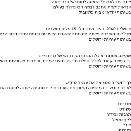
אתם עוד לא שם? הטיסה למונדיאל כבר יצאה
יונדאי לוקחת אתכם לבמה הכי גדולה בעולם
בשיתוף יונדאי מבית כלמוביל
ירושלים 2040: העיר נערכת ל- 1.5 מליון תושבים
מנכ"לית העירייה מציגה תוכנית להשארת הצעירים ובניית עתיד הדור הבא
בשיתוף עיריית ירושלים
שופינג, אמנות ואוכל: המרכז המתחדש של מזרח י-ם
קפיצה קטנה לחו"ל: טיילת חדשה, מיצגי אמנות, וכיכרות משופצות בהשקעה של 100 מיליון ₪
בשיתוף עיריית ירושלים
כך ירושלים ממציאה את עצמה מחדש
לא רק קודש – המהפכה המודרנית שעוברת י-ם מחזירה אותה לפסגת התי
בשיתוף עיריית ירושלים
מדורים
ספורט
תרבות ובידור
לייף סטייל
אוכל
תיירות