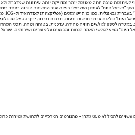
לעיתונות טובה יותר, מאוזנת יותר ומדויקת יותר. עיתונות שמדברת ולא צ
שלום. המהדורה המודפסת הראשונה פורסמה ב-30 ביולי 2007, וב-2010 הפך "ישראל היום" לעיתון הישראלי בעל שי
לחמנוביץ,
ל היום" כוללות ערוצי חדשות ודעות, תרבות ובידור, לייף סטייל, טכנולוגיה
ברית, במטרה לספק לגולשים חוויה מהירה, עדכנית, בטוחה ונוחה. תכני המה
ל היום" מציע לגולשי האתר הנחות ומבצעים על מוצרים ושירותים. ישראל 
שויים להכיל לא מעט נתרן - מהגורמים המרכזיים לתחושת נפיחות כרונית 