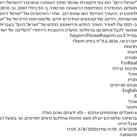
"ישראל היום" הוא גוף תקשורת שנוסד מתוך האמונה שהציבור הישראלי ראוי 
ת
ופרשנויות, וידיאו, פודקאסטים ושידורים חיים. פלטפורמות הדיגיטל של "ישרא
ב-2021 עלו לאוויר האתר החדש והיישומון החדש של "ישראל היום" בע
ואפשר לקבל אותם גם בניוזלטר. מועדון ההטבות הייחודי "הקליקה של ישרא
במייל hayom@israelhayom.co.il.
יום רביעי, 3.6.2026
י"ח בסיון תשפ"ו
חדשות
דעות
ספורט
ForReal
תרבות ובידור
אוכל
מגזין
אנחנו מגייסים
English
X
אוכל
תזונה
6 מאכלים שמנפחים אתכם - ולא ידעתם שהם כאלה
ברשימה שלפניכם יש לא מעט מזונות שחלקם נראים תמימים, אך בפועל הם ע
ענבל חייט
5/8/2025, 11:05
,עודכן
5/8/2025, 11:05
0
השמעה