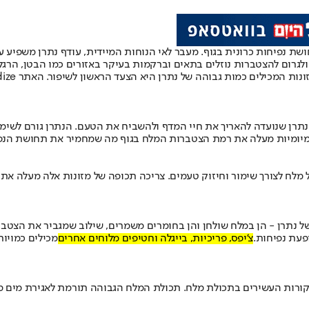
שת נפיחות כרונית בגוף. מעבר לאי הנוחות המיידית, עודף נתרן משפיע על
ה ולגרום להצטברות נוזלים בתאים וברקמות בעיקר באזורים כמו הבטן, הרג
גבוהה של נתרן היא הצעד הראשון לשיפור. האתר Gourmandize ריכז את הבולטים שבהם.
תרן שנועדה להאריך את חיי המדף ולהשביח את הטעם. הנתרן גורם לשימו
יומיומיות מעלה את רמת הצטברות המלח בגוף מה שמחמיר את תחושת הנפ
 מלח לצורך שימור וחיזוק טעמים. צריכה תכופה של מזונות אלה מעלה את 
 של נתרן - הן במלח שולחן והן בחומרים משמרים, שילוב שמגביר את הצטב
פעת נפיחות.
צ'יפס, פריכיות, בייגלה וחטיפים מלוחים אחרים
מכילים כמויו
מקורות העשירים בתכולת מלח. תכולת המלח הגבוהה תורמת לאגירת מים מ