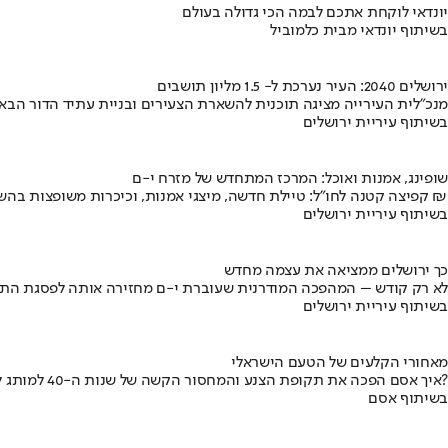
יונדאי לוקחת אתכם לבמה הכי גדולה בעולם
בשיתוף יונדאי מבית כלמוביל
ירושלים 2040: העיר נערכת ל- 1.5 מליון תושבים
מנכ"לית העירייה מציגה תוכנית להשארת הצעירים ובניית עתיד הדור הבא
בשיתוף עיריית ירושלים
שופינג, אמנות ואוכל: המרכז המתחדש של מזרח י-ם
קפיצה קטנה לחו"ל: טיילת חדשה, מיצגי אמנות, וכיכרות משופצות בהשקעה של 100 מיליון ₪
בשיתוף עיריית ירושלים
כך ירושלים ממציאה את עצמה מחדש
לא רק קודש – המהפכה המודרנית שעוברת י-ם מחזירה אותה לפסגת התי
בשיתוף עיריית ירושלים
מאחורי הקלעים של הטעם הישראלי
איך אסם הפכה את תקופת הצנע והמחסור הקשה של שנות ה-40 למותג לאומי?
בשיתוף אסם