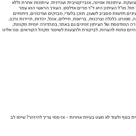
ועקת. עיתונות אמינה, אובייקטיבית ועניינית. עיתונות אחרת וללא
עור החשיפה הגבוה ביותר בימי חול. מו"ל העיתון היא ד"ר מרים אדלסון. העורך הראשי הוא עמר
 והעורך המייסד הוא עמוס רגב. אתרי האינטרנט של "ישראל היום" בעברית ובאנגלית, כמו כן היישומונים (אפליקציות) לאנדרואיד ול-iOS, מציגים חדשות מסביב לשעון, תוכן בלעדי, מבזקים ועדכונים, ניתוחים
, ספורט, כלכלה וצרכנות, בריאות, חיילים, אוכל, יהדות, תיירות ורכב.
דורה המודפסת של העיתון זמינים גם באתר, במהדורה יומית מקוונת,
היום פתוח להערות, לביקורת ולהצעות לשיפור מקהל הקוראים. פנו אלינו
בגוף ולעוד לא מעט בעיות אחרות • אז ממי צריך להיזהר? שימו לב