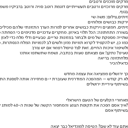
מרקים מוכנים ורטבים
מרקים מרוכזים ורטבים תעשייתיים דוגמת רוטב סויה ורוטב ברביקיו משמש
בגוף.
זיתים,צילום: משה שי
ירקות כבושים ומלוחים
זיתים, חמוצים וירקות כבושים אחרים למרות הערך התזונתי שלהם מכילים
בשורה התחתונה: הכל תלוי באיזון. מחקרים עדכניים מדגימים כי הפחת
שתייה מספקת של מים ולבחור במזונות טריים, טבעיים ודלי מלח כדי לאזן 
כמו כן, יש להקפיד לקרוא תוויות מזון ולשים לב לכמויות המלח הנסתרות,
ולשיפור איכות החיים, זאת לצד טיפול רפואי אם יש צורך.
טעינו? נתקן! אם מצאתם טעות בכתבה, נשמח שתשתפו אותנו
מלח
תזונה בריאה
כדאי
להכיר
כך ירושלים ממציאה את עצמה מחדש
לא רק קודש – המהפכה המודרנית שעוברת י-ם מחזירה אותה לפסגת התי
בשיתוף עיריית ירושלים
מאחורי הקלעים של הטעם הישראלי
איך אסם הפכה את תקופת הצנע והמחסור הקשה של שנות ה-40 למותג לאומי?
בשיתוף אסם
אתם עוד לא שם? הטיסה למונדיאל כבר יצאה