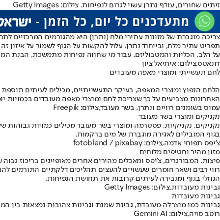
זיתים שחורים, עודף נתרן עשוי לגרום לנפיחות. צילום: Getty Images
צריכה מוגברת של מזונות עתירי מלח (נתרן) היא מהגורמים המרכזיים לתחו
תפריט עתיר מלח, ובייחוד נתרן, עלול להקשות על הגוף לשמור על איזון ז
על הלב, הכליות והמטבוליזם. עבור מי שחווה נפיחות מתמשכת, הבנת המזונות המכילים כמות 
דונאטס,צילום: איתיאל ציון
לחם תעשייתי ומוצרי מאפה מעובדים
הלחם הנפוץ ומוצרי המאפה, בעיקר התעשייתיים, מכילים לעיתים תוספת נ
האחרונות מצביעים על כך שצריכת לחם ומוצרי מאפה מעובדים בכמויות 
עמוס בשומנים רוויים ונתרן. בשר מעובד,צילום: Freepik
נקניקים ומוצרי בשר מעובד
נקניקים, נקניקיות, פסטרמה ומוצרי בשר מעובד מכילים כמויות גבוהות של
בגוף המובילים לאגירה מוגברת של מים ברקמות.
צ'יפס תפוחי אדמה,צילום: fotoblend / pixabay
מזון מהיר וחטיפים מלוחים
פיצות, המבורגרים, צ'יפס ומאכלים מהירים אחרים מאופיינים בריכוז גבוה
רווי רבים ושאר חומרים שעשויים להעצים תהליכים דלקתיים התורמים להו
הנוזלי בגוף ומגבירה לעיתים קרובות את תחושת הנפיחות.
גבינות מעובדות,צילום: Getty Images
גבינות מעובדות
גבינות כמו מוצרלה מעובדת, גבינת שמנת וגבינות צהובות נמצאות בין ה
רוטב סויה,צילום: Gemini AI