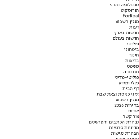
טכנולוגיה ומדע
הורוסקופ
ForReal
מגזין השבוע
דעות
חדשות בארץ
חדשות בעולם
פוליטי
ביטחוני
חינוך
בריאות
משפט
תחבורה
פוליטי-מדיני
כללי ומידע
דף הבית
זמני כניסת וצאת שבת
מגזין השבוע
בחירות 2026
אודות
צור קשר
נבחרת הכתבים והפרשנים
מדיניות פרטיות
הצהרת נגישות