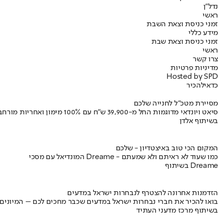
נדל"ן
ראשי
זמני כניסת וצאת השבת
מידע כללי
זמני כניסת וצאת שבת
ראשי
צרו קשר
מדיניות פרטיות
Hosted by SPD
כדאי
להכיר
מסיירת מטכ"ל לחנייה שלכם
סיאט ויונדאי מדוגמות החל מ-39,900 ש״ח עם 100% מימון ואחריות מורחבת
בשיתוף אלדן
המקום הכי טוב באיצטדיון - שלכם
המונדיאל עם מסכי Dreame - כמו שעוד לא ראיתם ולא שמעתם
בשיתוף Dreame
הזדמנות אחרונה להצטרף לנבחרות ישראל במדעים
בואו להכיר את חברי נבחרות ישראל במדעים שכבר מחכים לכם – המיונים
בשיתוף מרכז מדעני העתיד