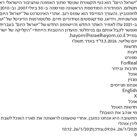
"ישראל היום" הוא גוף תקשורת שנוסד מתוך האמונה שהציבור הישראלי ראוי 
ת
ופרשנויות, וידיאו, פודקאסטים ושידורים חיים. פלטפורמות הדיגיטל של "ישרא
ב-2021 עלו לאוויר האתר החדש והיישומון החדש של "ישראל היום" בע
ואפשר לקבל אותם גם בניוזלטר. מועדון ההטבות הייחודי "הקליקה של ישרא
במייל hayom@israelhayom.co.il.
יום שלישי, 3.3.2026
י"ד באדר תשפ"ו
חדשות
דעות
ספורט
ForReal
תרבות ובידור
אוכל
מגזין
אנחנו מגייסים
English
X
אוכל
חדשות האוכל
מי אוהב את השבת?
התשובה היא אנחנו כמובן, אחרי שטעמנו לראשונה את מארז האוכל לשבת של
לירן אוהלי
26/1/2021, 09:04
,עודכן
26/1/2021, 10:12
0