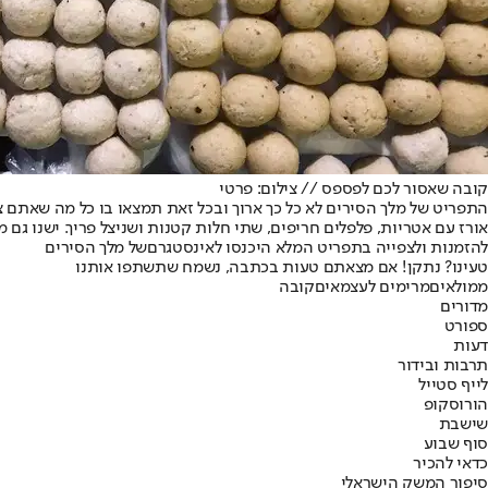
קובה שאסור לכם לפספס // צילום: פרטי
אורז עם אטריות, פלפלים חריפים, שתי חלות קטנות ושניצל פריך. ישנו גם
להזמנות ולצפייה בתפריט המלא היכנסו ל
אינסטגרם
של מלך הסירים
טעינו? נתקן! אם מצאתם טעות בכתבה, נשמח שתשתפו אותנו
ממולאים
מרימים לעצמאים
קובה
מדורים
ספורט
דעות
תרבות ובידור
לייף סטייל
הורוסקופ
שישבת
סוף שבוע
כדאי להכיר
סיפור המשק הישראלי