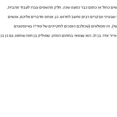
שים כחול או כתום כבר כמעט שנה. חלק מהשפים עברו לעבוד מהבית,
 שבעיני מבקרים רבים נחשב לחרוש. כן, אנחנו מדברים אליכם, אנשים
י), זה ממולאים (שכולכם הופכים לחקיינים של פודי'ז באינסטגרם
הפעם עשינו היכרות עם "מלך הסירים", עסק שאחראים לו שני חברי ילדות ירושלמיים, כיום מרמת גן, שמגיעים כל אחד מהם מנישה שונה בעולם אוכל. אייר אדר, בן 31, הוא עצמאי בתחום המזון. שמוליק בן חמו שותפו, גם כן בן