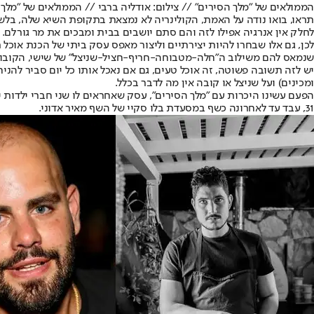
הממולאים של "מלך הסירים" // צילום: אודליה ברבי // הממולאים של "מלך 
תראו, בואו נודה על האמת, הקולינריה לא נמצאת בתקופת השיא שלה, בלש
לחלק אין אנרגיה אפילו לזה והם סתם יושבים בבית ומבכים את מר גורלם.
לכן, גם אלו שבחרו להיות יצירתיים וליצור מאפס עסק ביתי של הכנת אוכל 
שנמאס להם משילוב ה"חלה-מטבוחה-חריף-חציל-שניצל" של שישי, הקובות,
יש לזה תשובה פשוטה, זה אוכל טעים, גם אם נאכל אותו כל יום סביר להני
ומכינים) ועל שניצל או קובה אין מה לדבר בכלל.
31, עבד עד לאחרונה כשף במסעדת בלו סקיי של השף מאיר אדוני.