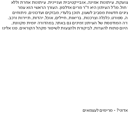
ועקת. עיתונות אמינה, אובייקטיבית ועניינית. עיתונות אחרת וללא
עור החשיפה הגבוה ביותר בימי חול. מו"ל העיתון היא ד"ר מרים אדלסון. העורך הראשי הוא עמר
 והעורך המייסד הוא עמוס רגב. אתרי האינטרנט של "ישראל היום" בעברית ובאנגלית, כמו כן היישומונים (אפליקציות) לאנדרואיד ול-iOS, מציגים חדשות מסביב לשעון, תוכן בלעדי, מבזקים ועדכונים, ניתוחים
, ספורט, כלכלה וצרכנות, בריאות, חיילים, אוכל, יהדות, תיירות ורכב.
דורה המודפסת של העיתון זמינים גם באתר, במהדורה יומית מקוונת,
היום פתוח להערות, לביקורת ולהצעות לשיפור מקהל הקוראים. פנו אלינו
דוני? • מרימים לעצמאים