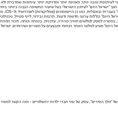
לעיתונות טובה יותר, מאוזנת יותר ומדויקת יותר. עיתונות שמדברת ולא צ
שלום. המהדורה המודפסת הראשונה פורסמה ב-30 ביולי 2007, וב-2010 הפך "ישראל היום" לעיתון הישראלי בעל שי
לחמנוביץ,
ל היום" כוללות ערוצי חדשות ודעות, תרבות ובידור, לייף סטייל, טכנולוגיה
ברית, במטרה לספק לגולשים חוויה מהירה, עדכנית, בטוחה ונוחה. תכני המה
ל היום" מציע לגולשי האתר הנחות ומבצעים על מוצרים ושירותים. ישראל 
 "מלך הסירים", עסק של שני חברי ילדות ירושלמיים • ומה הקשר למאיר א