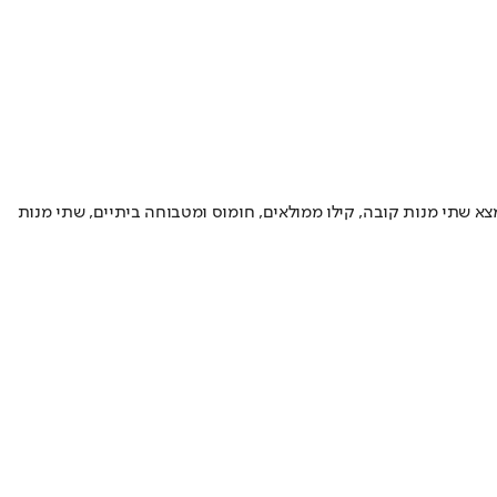
ל כך ארוך ובכל זאת תמצאו בו כל מה שאתם צריכים לארוחת שבת קלאסית. במארז השבת הזוגי, שמחירו 290 שקלים, נמצא שתי מנות קובה, קילו ממולאים, חומוס ומטבוחה ביתיים, שתי מנות