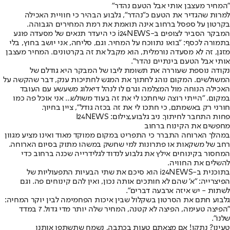
"המחיר מעצבן אותי אבל הטעם נהדר"
למרות שהגדיר את הטעם כ"נהדר", גלבוע הבהיר כי חוויית האכילה
בקרטון על ספסל ברחוב אינה תואמת את רמת המחירים הגבוהה.
המבקר הסביר לצופים ב-i24NEWS כי היעדר תנאים של מסעדה פוגע
בתמורה לכסף: "בואו נתווכח על המחיר. וגם, סליחה, אני יושב בחוץ, בלי
מזגן, זה לא מסעדה נורמלית, הוא מקבל את זה בקרטונים. המחיר מעצבן
אותי אבל הטעם בינתיים נהדר".
נקודה נוספת שעוררה את תשומת ליבו של המבקר היא גודלם של
המשולשים. המקום נוהג לחתוך את המגש לחתיכות ענק, דבר שהקשה על
האכילה הנוחה מול המצלמה וגרם לו לנהל דיאלוג משעשע עם העובד
במקום. "הייתי רוצה שיחתכו לי את זה בעוד משולש... אני אוכל פה כמו
חורני רק באשמתם, כי חתכו לי את זה בכזה גודל", ציין בחיוך.
פחות התחבר לחיתוך. ניב גלבוע,צילום: I24NEWS
מחפשים את הקינוח ברחוב
במהלך הארוחה התברר כי התפריט במקום ממוקד מאוד ואינו מציע מגוון
רחב של משקאות או פתרונות למי שחשק במשהו מתוק בסיום הארוחה.
המחסור בקינוחים אילץ את גלבוע לנדוד לגלידרייה שכנה ברחוב כדי
להשלים את החוויה.
בתוכנית ב-i24NEWS הוא סיכם את שתי הבעיות התפעוליות של
הפיצרייה: "א' שהם לא חותכים אותה נכון, ואין להם קינוחים פה. וגם
לשתות - יש איזה ארבעה דברים".
גלבוע חתם את הסרטון בשקלול שבין איכות הפחמימה לבין יוקר המחיה:
"הפיצה טעימה, הפיצה לא קטנה, המחיר שלה יותר מדי גדול. 7 במדד
שלנו".
טעינו? נתקן! אם מצאתם טעות בכתבה, נשמח שתשתפו אותנו