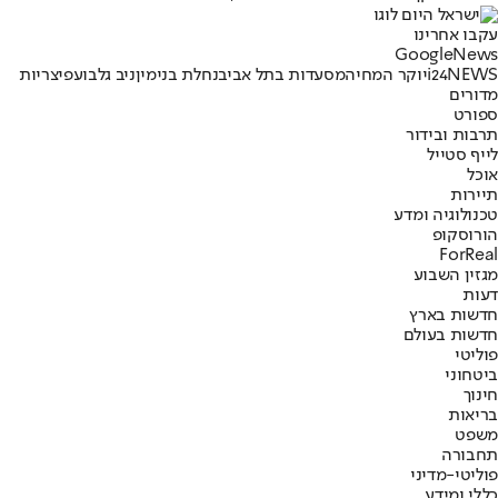
עקבו אחרינו
G
o
o
g
l
e
News
i24NEWS
יוקר המחיה
מסעדות בתל אביב
נחלת בנימין
ניב גלבוע
פיצריות
מדורים
ספורט
תרבות ובידור
לייף סטייל
אוכל
תיירות
טכנולוגיה ומדע
הורוסקופ
ForReal
מגזין השבוע
דעות
חדשות בארץ
חדשות בעולם
פוליטי
ביטחוני
חינוך
בריאות
משפט
תחבורה
פוליטי-מדיני
כללי ומידע