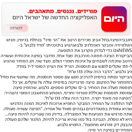
חובבי
הפיצה
בתל אביב מכירים היטב את "הר סיני" בנחלת בנימין. מגיש
הטלוויזיה ומבקר האוכל
ניב גלבוע
הגיע בתוכניתו "מדד גלבוע" ב-
i24NEWS כדי לבדוק מקרוב את התופעה.
הביקורת הציגה תמונה מורכבת: מצד אחד, מדובר בפיצה איכותית ועשויה
היטב שזכתה לשבחים על איכות חומרי הגלם. מצד שני, תג המחיר שהגיע
ל-133 שקלים למגש עם תוספות, הוריד את הציון הסופי ל-7 במדד.
ניב גלבוע: "הדבר הזה עולה 133 ש"ח"
הביקור נפתח בניסיון להרכיב מגש עם מספר תוספות, מה שחשף את מודל
התמחור של המקום. פיצה מרגריטה בסיסית עולה 76 שקלים, אך כל
תוספת מעלה את המחיר ב-12 שקלים נוספים. גלבוע, שהזמין פיצה
עמוסת תוספות שכוללת פפרוני וחריף, הופתע מהחשבון הסופי והצהיר:
"הפיצה פה מאוד יקרה. הדבר הזה עולה 133 ש"ח".
לצד התלונה על המחיר, המבקר החמיא ארוכות לאיכות המנה והדגיש
שהיא עומדת בסטנדרטים גבוהים מאוד של אפייה. "הפיצה עשויה מעולה.
אתה מרגיש את הנגיעות של המוצרלה, בדיוק מה שצריכה להיות פיצה...
היא לא נופלת, הגבינה בול כמו שהיא צריכה להיות, התנור שלהם מעולה
והבצק דק ומרגיש מחמצת", החמיא גלבוע.
המחירים בפיצה הר סיני,