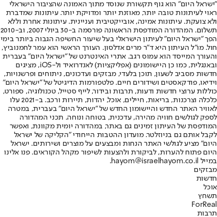
"ישראל היום" הוא גוף תקשורת שנוסד מתוך האמונה שהציבור הישראלי
ראוי לעיתונות טובה יותר, מאוזנת יותר ומדויקת יותר. עיתונות שמדברת
ולא צועקת. עיתונות אמינה, אובייקטיבית ועניינית. עיתונות אחרת וללא
תשלום. המהדורה המודפסת הראשונה פורסמה ב-30 ביולי 2007, וב-2010
הפך "ישראל היום" לעיתון הישראלי בעל שיעור החשיפה הגבוה ביותר בימי
חול. מו"ל העיתון היא ד"ר מרים אדלסון. העורך הראשי הוא עמר לחמנוביץ,
והעורך המייסד הוא עמוס רגב. אתרי האינטרנט של "ישראל היום" בעברית
ובאנגלית, כמו כן היישומונים (אפליקציות) לאנדרואיד ול-iOS, מציגים
חדשות מסביב לשעון, תוכן בלעדי, מבזקים ועדכונים, ניתוחים ופרשנויות,
וידיאו, פודקאסטים ושידורים חיים. פלטפורמות הדיגיטל של "ישראל היום"
כוללות ערוצי חדשות ודעות, תרבות ובידור, לייף סטייל, טכנולוגיה, ספורט,
כלכלה וצרכנות, בריאות, חיילים, אוכל, יהדות, תיירות ורכב. ב-2021 עלו
לאוויר האתר החדש והיישומון החדש של "ישראל היום" בעברית, במטרה
לספק לגולשים חוויה מהירה, עדכנית, בטוחה ונוחה. תכני המהדורה
המודפסת של העיתון זמינים גם באתר, במהדורה יומית מקוונת, ואפשר
לקבל אותם גם בניוזלטר. מועדון ההטבות הייחודי "הקליקה של ישראל
היום" מציע לגולשי האתר הנחות ומבצעים על מוצרים ושירותים. ישראל
היום פתוח להערות, לביקורת ולהצעות לשיפור מקהל הקוראים. פנו אלינו
במייל hayom@israelhayom.co.il.
מבזקים
חדשות
אוכל
תשחץ
ForReal
תרבות