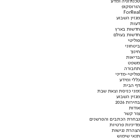
טכנולוגיה ומדע
הורוסקופ
ForReal
מגזין השבוע
דעות
חדשות בארץ
חדשות בעולם
פוליטי
ביטחוני
חינוך
בריאות
משפט
תחבורה
פוליטי-מדיני
כללי ומידע
דף הבית
זמני כניסת וצאת שבת
מגזין השבוע
בחירות 2026
אודות
צור קשר
נבחרת הכתבים והפרשנים
מדיניות פרטיות
הצהרת נגישות
תנאי שימוש