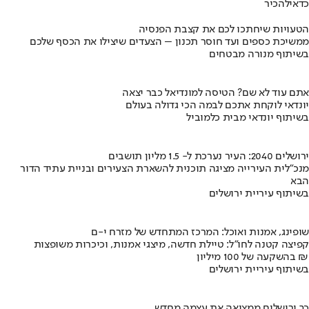
כדאי
להכיר
הטעויות שיחתכו לכם את קצבת הפנסיה
ממשיכת כספים ועד חוסר תכנון – הצעדים שיצילו את הכסף שלכם
בשיתוף מנורה מבטחים
אתם עוד לא שם? הטיסה למונדיאל כבר יצאה
יונדאי לוקחת אתכם לבמה הכי גדולה בעולם
בשיתוף יונדאי מבית כלמוביל
ירושלים 2040: העיר נערכת ל- 1.5 מליון תושבים
מנכ"לית העירייה מציגה תוכנית להשארת הצעירים ובניית עתיד הדור
הבא
בשיתוף עיריית ירושלים
שופינג, אמנות ואוכל: המרכז המתחדש של מזרח י-ם
קפיצה קטנה לחו"ל: טיילת חדשה, מיצגי אמנות, וכיכרות משופצות
בהשקעה של 100 מיליון ₪
בשיתוף עיריית ירושלים
כך ירושלים ממציאה את עצמה מחדש