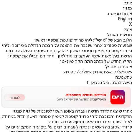
אוכל
מגזין
אנחנו מגייסים
English
X
אוכל
חדשות האוכל
הג'וב הבא של "מישל": ליהי פרויד קוטפת קמפיין ראשון
שבועות ספורים אחרי שגנבה את ההצגה על הבמה הגדולה באירופה, ליהי
פרויד קוטפת קמפיין מסחרי ראשון • הרקדנית משתפת פעולה עם כוכב
הרשת בעל מאות אלפי העוקבים, אור לאון , ויחד הם יובילו את קמפיין
הקיץ החדש של מותג התה הקר, פיוז-טי
אופיר רבינוביץ'
1/6/2026, 13:46
,עודכן
1/6/2026, 21:09
0
השמעה
מישל בהלם. צילום: כאן 11
אחרי שיצאה לדרך חדשה ועברה באופן רשמי לסוכנות של נויה מגנזי
,
הרקדנית והכוכבת ליהי פרויד קוטפת קמפיין מסחרי ראשון וגדול במיוחד,
לאחר שובה מתחרות
האירוויזיון
שנערכה בווינה.
פרויד, שסובבה ראשים וזכתה לשבחים רבים על ביצועיה המקצועיים על