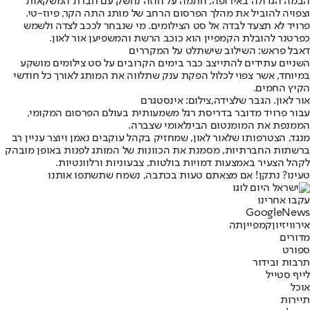
הבמה הגדולה באירופה, חתמה על חוזה נחשק עם חברת המשקאות
וצפויה להוביל את מהלך הפרסום הרחב של מותג התה הקר, פיוז-טי.
פרויד לא תצעד לבדה אל סט הצילומים. מי שנבחר לככב לצדה ולשמש
כפרטנר להובלת הקמפיין הוא כוכב הרשת והמשפיען אור לאון.
דאבל פראש: השילוב שישתלט על המקררים
השניים עתידים להתייצב כבר בימים הקרובים על סט צילומים מושקע
במיוחד, אשר צפוי לכלול הפקת ענק שתלווה את המותג לאורך כל חודשי
הקיץ החמים.
אור לאון. הגבר שלצידה,צילום: אינסטגרם
עבור פרויד מדובר בדריסת רגל משמעותית בעולם הפרסום המקומי,
הממנפת את המומנטום הבינלאומי שצברה.
מנגד, הצטרפותו של
אור לאון
, שמחזיק בקהל עוקבים נאמן ויוצר עניין רב
ברשתות החברתיות, מסמנת את הכוונות של המותג לפנות באופן מובהק
לקהל הצעיר באמצעות דמויות בולטות, צבעוניות ורלוונטיות.
טעינו? נתקן! אם מצאתם טעות בכתבה, נשמח שתשתפו אותנו
עקבו אחרינו
G
o
o
g
l
e
News
אירוויזיון
קמפיין
תה
מדורים
ספורט
תרבות ובידור
לייף סטייל
אוכל
תיירות