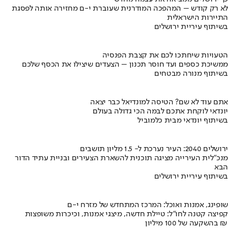
לא רק קודש – המהפכה המודרנית שעוברת י-ם מחזירה אותה לפסגת
התיירות הישראלית
בשיתוף עיריית ירושלים
הטעויות שיחתכו לכם את קצבת הפנסיה
ממשיכת כספים ועד חוסר תכנון – הצעדים שיצילו את הכסף שלכם
בשיתוף מנורה מבטחים
אתם עוד לא שם? הטיסה למונדיאל כבר יצאה
יונדאי לוקחת אתכם לבמה הכי גדולה בעולם
בשיתוף יונדאי מבית כלמוביל
ירושלים 2040: העיר נערכת ל- 1.5 מליון תושבים
מנכ"לית העירייה מציגה תוכנית להשארת הצעירים ובניית עתיד הדור
הבא
בשיתוף עיריית ירושלים
שופינג, אמנות ואוכל: המרכז המתחדש של מזרח י-ם
קפיצה קטנה לחו"ל: טיילת חדשה, מיצגי אמנות, וכיכרות משופצות
בהשקעה של 100 מיליון ₪