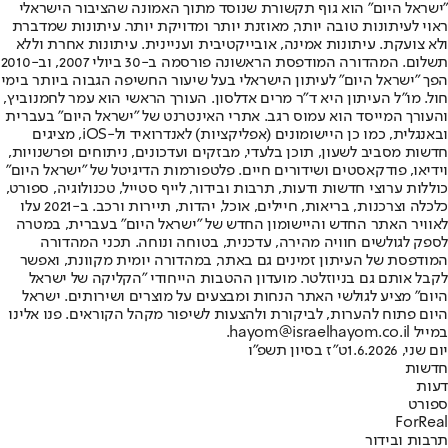
"ישראל היום" הוא גוף תקשורת שנוסד מתוך האמונה שהציבור הישראלי
ראוי לעיתונות טובה יותר, מאוזנת יותר ומדויקת יותר. עיתונות שמדברת
ולא צועקת. עיתונות אמינה, אובייקטיבית ועניינית. עיתונות אחרת וללא
תשלום. המהדורה המודפסת הראשונה פורסמה ב-30 ביולי 2007, וב-2010
הפך "ישראל היום" לעיתון הישראלי בעל שיעור החשיפה הגבוה ביותר בימי
חול. מו"ל העיתון היא ד"ר מרים אדלסון. העורך הראשי הוא עמר לחמנוביץ,
והעורך המייסד הוא עמוס רגב. אתרי האינטרנט של "ישראל היום" בעברית
ובאנגלית, כמו כן היישומונים (אפליקציות) לאנדרואיד ול-iOS, מציגים
חדשות מסביב לשעון, תוכן בלעדי, מבזקים ועדכונים, ניתוחים ופרשנויות,
וידיאו, פודקאסטים ושידורים חיים. פלטפורמות הדיגיטל של "ישראל היום"
כוללות ערוצי חדשות ודעות, תרבות ובידור, לייף סטייל, טכנולוגיה, ספורט,
כלכלה וצרכנות, בריאות, חיילים, אוכל, יהדות, תיירות ורכב. ב-2021 עלו
לאוויר האתר החדש והיישומון החדש של "ישראל היום" בעברית, במטרה
לספק לגולשים חוויה מהירה, עדכנית, בטוחה ונוחה. תכני המהדורה
המודפסת של העיתון זמינים גם באתר, במהדורה יומית מקוונת, ואפשר
לקבל אותם גם בניוזלטר. מועדון ההטבות הייחודי "הקליקה של ישראל
היום" מציע לגולשי האתר הנחות ומבצעים על מוצרים ושירותים. ישראל
היום פתוח להערות, לביקורת ולהצעות לשיפור מקהל הקוראים. פנו אלינו
במייל hayom@israelhayom.co.il.
יום שני, 1.6.2026
ט"ז בסיון תשפ"ו
חדשות
דעות
ספורט
ForReal
תרבות ובידור