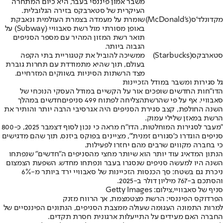
משבר אמון פיננסי בעבר, היא כיום המתחרה
העיקרית של סטארבקס בזירה הגלובלית.
מקדונלד'ס
(McDonald's)
שומרת על מעמדה בצמרת העולמית ונאבקת
באופן מסורתי מול רשת סאבוויי (Subway) על
תואר רשת המזון המהיר עם מספר הסניפים
הגבוה ביותר.
סטארבקס
(Starbucks)
ממשיכה להוביל את קטגוריית בתי הקפה
בעולם, תוך שהיא מתמודדת עם תחרות גוברת
מצד הרשתות הסיניות בשווקים המזרחיים.
גל סגירות ומשבר במודל הזכיינות
הדו"חות החדשים שופכים אור על הקשיים במודל העסקי הנוכחי של
סאבוויי. אף על פי שהרשת
הצליחה לפתוח 499 סניפים
חדשים במהלך
השנה החולפת, קצב סגירת הסניפים היה אגרסיבי הרבה יותר והותיר את
הרשת במאזן שלילי עמוק.
"מעבר לסגירות המוחלטות, הדו"ח מראה כי נכון לסוף דצמבר 2025, כ-800
סניפים הוגדרו כ'סגורים זמנית'", מציינים בפוקס ביזנס, תוך שהם מדגישים
כי בחברה מקווים שרבים מהם יחזרו לפעילות.
הנתון המדאיג עוד יותר הוא שיותר מחצי מהסניפים ה"חדשים" שנפתחו
השנה היו למעשה סניפים שנסגרו בעבר ונפתחו מחדש. השפעת הצמצום
ניכרת גם בשטח: סך הכנסות הזכיינות של סאבוויי ירד ביותר מ-6%
והסתכם ב-767 מיליון דולר ב-2025.
סניף של סאבוויי,צילום: Getty Images
הפרדוקס הפיננסי: הרשת מצטמצמת, אך הרווח מזנק
למרות התמונה העגומה שעולה ממצבת הסניפים, הנתונים הפיננסיים של
החברה האם מעידים על התייעלות ארגונית חסרת תקדים.