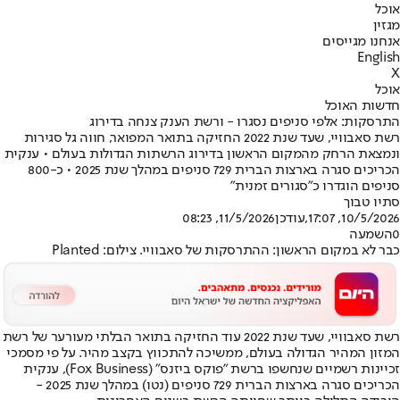
אוכל
מגזין
אנחנו מגייסים
English
X
אוכל
חדשות האוכל
התרסקות: אלפי סניפים נסגרו - ורשת הענק צנחה בדירוג
רשת סאבוויי, שעד שנת 2022 החזיקה בתואר המפואר, חווה גל סגירות
ונמצאת הרחק מהמקום הראשון בדירוג הרשתות הגדולות בעולם • ענקית
הכריכים סגרה בארצות הברית 729 סניפים במהלך שנת 2025 • כ-800
סניפים הוגדרו כ"סגורים זמנית"
סתיו טבוך
10/5/2026, 17:07
,עודכן
11/5/2026, 08:23
0
השמעה
כבר לא במקום הראשון: ההתרסקות של סאבוויי. צילום: Planted
רשת סאבוויי, שעד שנת 2022 עוד החזיקה בתואר הבלתי מעורער של רשת
המזון המהיר הגדולה בעולם, ממשיכה להתכווץ בקצב מהיר. על פי מסמכי
זכיינות רשמיים שנחשפו ברשת "פוקס ביזנס" (Fox Business), ענקית
הכריכים סגרה בארצות הברית 729 סניפים (נטו) במהלך שנת 2025 -