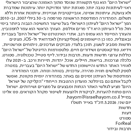
"ישראל היום" הוא גוף תקשורת שנוסד מתוך האמונה שהציבור הישראלי
ראוי לעיתונות טובה יותר, מאוזנת יותר ומדויקת יותר. עיתונות שמדברת
ולא צועקת. עיתונות אמינה, אובייקטיבית ועניינית. עיתונות אחרת וללא
תשלום. המהדורה המודפסת הראשונה פורסמה ב-30 ביולי 2007, וב-2010
הפך "ישראל היום" לעיתון הישראלי בעל שיעור החשיפה הגבוה ביותר בימי
חול. מו"ל העיתון היא ד"ר מרים אדלסון. העורך הראשי הוא עמר לחמנוביץ,
והעורך המייסד הוא עמוס רגב. אתרי האינטרנט של "ישראל היום" בעברית
ובאנגלית, כמו כן היישומונים (אפליקציות) לאנדרואיד ול-iOS, מציגים
חדשות מסביב לשעון, תוכן בלעדי, מבזקים ועדכונים, ניתוחים ופרשנויות,
וידיאו, פודקאסטים ושידורים חיים. פלטפורמות הדיגיטל של "ישראל היום"
כוללות ערוצי חדשות ודעות, תרבות ובידור, לייף סטייל, טכנולוגיה, ספורט,
כלכלה וצרכנות, בריאות, חיילים, אוכל, יהדות, תיירות ורכב. ב-2021 עלו
לאוויר האתר החדש והיישומון החדש של "ישראל היום" בעברית, במטרה
לספק לגולשים חוויה מהירה, עדכנית, בטוחה ונוחה. תכני המהדורה
המודפסת של העיתון זמינים גם באתר, במהדורה יומית מקוונת, ואפשר
לקבל אותם גם בניוזלטר. מועדון ההטבות הייחודי "הקליקה של ישראל
היום" מציע לגולשי האתר הנחות ומבצעים על מוצרים ושירותים. ישראל
היום פתוח להערות, לביקורת ולהצעות לשיפור מקהל הקוראים. פנו אלינו
במייל hayom@israelhayom.co.il.
יום שני, 11.5.2026
כ"ד באייר תשפ"ו
חדשות
דעות
ספורט
ForReal
תרבות ובידור