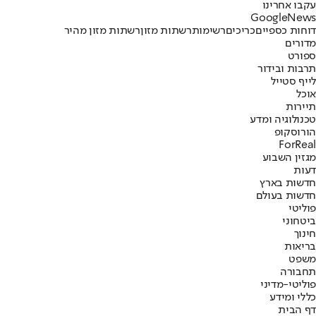
עקבו אחרינו
G
o
o
g
l
e
News
דוחות כספיים
כריכים
רשימות
רשתות מזון
רשתות מזון מהיר
מדורים
ספורט
תרבות ובידור
לייף סטייל
אוכל
תיירות
טכנולוגיה ומדע
הורוסקופ
ForReal
מגזין השבוע
דעות
חדשות בארץ
חדשות בעולם
פוליטי
ביטחוני
חינוך
בריאות
משפט
תחבורה
פוליטי-מדיני
כללי ומידע
דף הבית