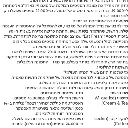
הירידה התלולה ביותר שחוותה הרשת בשנים האחרונות.
נתון זה מוריד את מצבת הסניפים הכוללת של סאבוויי בארה"ב אל מתחת
ל-19,000, צניחה דרמטית משיא של למעלה מ-22,000 סניפים שפעלו רק
לפני מספר שנים.
שקיעתה של אימפריית הכריכים
כדי להבין את גודל הנפילה של סאבווי, יש להסתכל על ההיסטוריה הענפה
שלה. הרשת, שהוקמה בשנת 1965, חוותה פריצה אדירה בשנות ה-90
בזכות קמפיין "Eat Fresh" שמיצב אותה כחלופה בריאה למתחרות. מודל
הזכיינות הזול והפשוט שלה אפשר פתיחת סניפים כמעט בכל מקום
אפשרי - מתחנות דלק ועד לבתי חולים ואוניברסיטאות.
ההתרחבות האגרסיבית השתלמה: בשנת 2010 הפכה רשמית לרשת
המסעדות הגדולה בעולם. למעשה, עד שנת 2022 סאבוויי עדיין החזיקה
בתואר הרשת הגדולה ביותר בעולם, אך מאז - התמונה הגלובלית
השתנתה לחלוטין.
מי שולטות היום בשוק המזון העולמי?
הנסיגה של סאבוויי, לצד צמיחה מואצת של שחקניות חדשות מאסיה,
טרפה את הקלפים בדירוג הרשתות הגדולות בעולם:
רשתות המזון והמשקאות הגדולות בעולם: המהפכה הסינית
שם הרשת
נתוני צמיחה ואסטרטגיה
מישווי (Mixue Ice
הרשת הגדולה בעולם עם
45,000 סניפים
.
Cream & Tea)
האסטרטגיה כוללת "מחירי רצפה" (גלידה ב-14
סנט) ושליטה מלאה בשרשרת האספקה
המבטיחה רווחיות לזכיינים.
לאקין קופי (Luckin
רשת סינית הצומחת במהירות עם למעלה
Coffee)
מ-24,000 סניפים
(מקום 6 בעולם)
. למרות