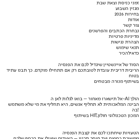
זמני כניסת וצאת שבת
מגזין השבוע
בחירות 2026
אודות
צור קשר
נבחרת הכתבים והפרשנים
מדיניות פרטיות
הצהרת נגישות
תנאי שימוש
כדאי
להכיר
הסוד של איינשטיין שיגדיל לכם את הפנסיה
הריבית דריבית עובדת לטובתכם רק אם תתחילו מוקדם. כך תבנו עתיד
בטוח
בשיתוף מנורה מבטחים
אל תישארו מאחור – בואו לגלות לאן ה-AI הולך
הבינה המלאכותית לא תחליף אנשים, היא תחליף את מי שלא משתמש
בה!
בשיתוף HIT,המכון הטכנולוגי חולון
הטעויות שיחתכו לכם את קצבת הפנסיה
ממשיכת כספים ועד חוסר תכנון – הצעדים שיצילו את הכסף שלכם