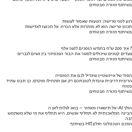
בשיתוף מנורה מבטחים
רגע לפני פרישה: הטעות שאסור לעשות
תכנון פרישה הוא לא מותרות אלא הכרח. אל תכנעו לאדישות
בשיתוף מנורה מבטחים
איך 200 ש"ח בחודש הופכים ל140 אלף ?
צעדים קטנים שיכולים לסגור את הבור הפנסיוני בין נשים לגברים
בשיתוף מנורה מבטחים
הסוד של איינשטיין שיגדיל לכם את הפנסיה
הריבית דריבית עובדת לטובתכם רק אם תתחילו מוקדם. כך תבנו עתיד
בטוח
בשיתוף מנורה מבטחים
אל תישארו מאחור – בואו לגלות לאן ה-AI הולך
הבינה המלאכותית לא תחליף אנשים, היא תחליף את מי שלא משתמש
בה!
בשיתוף HIT,המכון הטכנולוגי חולון