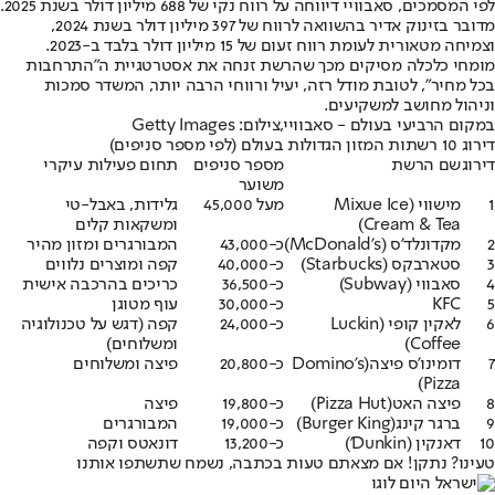
לפי המסמכים, סאבוויי דיווחה על רווח נקי של 688 מיליון דולר בשנת 2025.
מדובר בזינוק אדיר בהשוואה לרווח של 397 מיליון דולר בשנת 2024,
וצמיחה מטאורית לעומת רווח זעום של 15 מיליון דולר בלבד ב-2023.
מומחי כלכלה מסיקים מכך שהרשת זנחה את אסטרטגיית ה"התרחבות
בכל מחיר", לטובת מודל רזה, יעיל ורווחי הרבה יותר, המשדר סמכות
וניהול מחושב למשקיעים.
במקום הרביעי בעולם - סאבוויי,צילום: Getty Images
דירוג 10 רשתות המזון הגדולות בעולם (לפי מספר סניפים)
דירוג
שם הרשת
מספר סניפים
תחום פעילות עיקרי
משוער
1
מישווי (Mixue Ice
מעל 45,000
גלידות, באבל-טי
Cream & Tea)
ומשקאות קלים
2
מקדונלד'ס (McDonald's)
כ-43,000
המבורגרים ומזון מהיר
3
סטארבקס (Starbucks)
כ-40,000
קפה ומוצרים נלווים
4
סאבווי (Subway)
כ-36,500
כריכים בהרכבה אישית
5
KFC
כ-30,000
עוף מטוגן
6
לאקין קופי (Luckin
כ-24,000
קפה (דגש על טכנולוגיה
Coffee)
ומשלוחים)
7
דומינו'ס פיצה
(Domino's
כ-20,800
פיצה ומשלוחים
Pizza)
8
פיצה האט
(Pizza Hut)
כ-19,800
פיצה
9
ברגר קינג
(Burger King)
כ-19,000
המבורגרים
10
דאנקין (Dunkin')
כ-13,200
דונאטס וקפה
טעינו? נתקן! אם מצאתם טעות בכתבה, נשמח שתשתפו אותנו