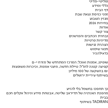
פוליטי-מדיני
כללי ומידע
דף הבית
זמני כניסת וצאת שבת
מגזין השבוע
בחירות 2026
אודות
צור קשר
נבחרת הכתבים והפרשנים
מדיניות פרטיות
הצהרת נגישות
תנאי שימוש
כדאי
להכיר
שופינג, אמנות ואוכל: המרכז המתחדש של מזרח י-ם
קפיצה קטנה לחו"ל: טיילת חדשה, מיצגי אמנות, וכיכרות משופצות
בהשקעה של 100 מיליון ₪
בשיתוף עיריית ירושלים
כך תחסכו בחשמל בלי להזיע
מהפכת האנרגיה של תדיראן: שליטה, אבטחת מידע וניהול אקלים חכם
בבית
בשיתוף TADIRAN