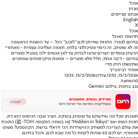
אוכל
מגזין
אנחנו מגייסים
English
X
אוכל
חדשות האוכל
בחינם לגמרי: החנות שתיתן לכם "לגנוב" הכל – עד הטעות הראשונה
זה לא שופינג, זה ניסוי פסיכולוגי בלחץ, תאווה ושליטה עצמית • מאחורי
הרעיון עומדים יוצרים שרצו לבדוק עד לאן אנשים ילכו בשביל מוצרים
בחינם • דקה אחת, חלל מלא מוצרים – ומאות מיקרופונים שמחכים
שתנשמו חזק מדי
אופיר רבינוביץ'
15/2/2026, 12:52
,עודכן
15/2/2026, 12:52
0
השמעה
גנב בחנות. צילום: Gemini
תשכחו מכל מה שידעתם על שופינג.
בטוקיו
, העיר שבה הנימוס הוא דת,
חנות הפופ-אפ "Hidden in Tokyo" (או בשמה המקומי, 盗-TOH) הופכת
את עולם הצריכה למשחק ההישרדות הכי ויראלי ברשת. הקונספט? פשוט
ומטורף, יש לכם 60 שניות לקחת כל מה שבא לכם, והכל בחינם.