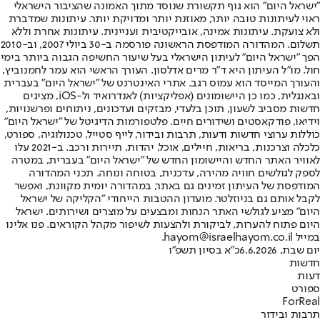
"ישראל היום" הוא גוף תקשורת שנוסד מתוך האמונה שהציבור הישראלי
ראוי לעיתונות טובה יותר, מאוזנת יותר ומדויקת יותר. עיתונות שמדברת
ולא צועקת. עיתונות אמינה, אובייקטיבית ועניינית. עיתונות אחרת וללא
תשלום. המהדורה המודפסת הראשונה פורסמה ב-30 ביולי 2007, וב-2010
הפך "ישראל היום" לעיתון הישראלי בעל שיעור החשיפה הגבוה ביותר בימי
חול. מו"ל העיתון היא ד"ר מרים אדלסון. העורך הראשי הוא עמר לחמנוביץ,
והעורך המייסד הוא עמוס רגב. אתרי האינטרנט של "ישראל היום" בעברית
ובאנגלית, כמו כן היישומונים (אפליקציות) לאנדרואיד ול-iOS, מציגים
חדשות מסביב לשעון, תוכן בלעדי, מבזקים ועדכונים, ניתוחים ופרשנויות,
וידיאו, פודקאסטים ושידורים חיים. פלטפורמות הדיגיטל של "ישראל היום"
כוללות ערוצי חדשות ודעות, תרבות ובידור, לייף סטייל, טכנולוגיה, ספורט,
כלכלה וצרכנות, בריאות, חיילים, אוכל, יהדות, תיירות ורכב. ב-2021 עלו
לאוויר האתר החדש והיישומון החדש של "ישראל היום" בעברית, במטרה
לספק לגולשים חוויה מהירה, עדכנית, בטוחה ונוחה. תכני המהדורה
המודפסת של העיתון זמינים גם באתר, במהדורה יומית מקוונת, ואפשר
לקבל אותם גם בניוזלטר. מועדון ההטבות הייחודי "הקליקה של ישראל
היום" מציע לגולשי האתר הנחות ומבצעים על מוצרים ושירותים. ישראל
היום פתוח להערות, לביקורת ולהצעות לשיפור מקהל הקוראים. פנו אלינו
במייל hayom@israelhayom.co.il.
יום שבת, 6.6.2026
כ"א בסיון תשפ"ו
חדשות
דעות
ספורט
ForReal
תרבות ובידור