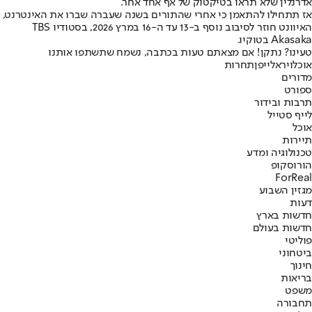
אדרנלין שלא תראו בטיקטוק של אף אחד אחר.
אז תתחילו להתאמן כי אחרי שהתורים בשנה שעברה שברו את האינטרנט,
האיוונט חוזר לסיבוב נוסף ב-13 עד ה-16 במרץ 2026, בסטודיו TBS
Akasaka בטוקיו.
טעינו? נתקן! אם מצאתם טעות בכתבה, נשמח שתשתפו אותנו
אוכל
ויראלי
יפן
תחרות
מדורים
ספורט
תרבות ובידור
לייף סטייל
אוכל
תיירות
טכנולוגיה ומדע
הורוסקופ
ForReal
מגזין השבוע
דעות
חדשות בארץ
חדשות בעולם
פוליטי
ביטחוני
חינוך
בריאות
משפט
תחבורה