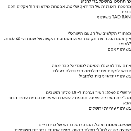
כך תחסכו בחשמל בלי להזיע
מהפכת האנרגיה של תדיראן: שליטה, אבטחת מידע וניהול אקלים חכם
בבית
בשיתוף TADIRAN
מאחורי הקלעים של הטעם הישראלי
איך אסם הפכה את תקופת הצנע והמחסור הקשה של שנות ה-40 למותג
לאומי?
בשיתוף אסם
אתם עוד לא שם? הטיסה למונדיאל כבר יצאה
יונדאי לוקחת אתכם לבמה הכי גדולה בעולם
בשיתוף יונדאי מבית כלמוביל
ירושלים 2040: העיר נערכת ל- 1.5 מליון תושבים
מנכ"לית העירייה מציגה תוכנית להשארת הצעירים ובניית עתיד הדור
הבא
בשיתוף עיריית ירושלים
שופינג, אמנות ואוכל: המרכז המתחדש של מזרח י-ם
קפיצה קטנה לחו"ל: טיילת חדשה, מיצגי אמנות, וכיכרות משופצות