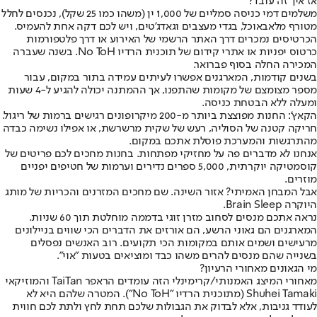
אז איך זה עובד?
משלמים דמי כניסה סמליים של 1,000 ין (משהו כמו 25 שקל), נכנסים לחלל
מטורף מלא
באוכל
, בגדי מעצבים וגאדג'טים, ויש לכם דקה אחת להעמיס.
הכרטיסים נמכרים דרך האתר הרשמי של האירוע או דרך פלטפורמות
כרטוס יפניות או אתרי קידום של תוכנית הרדיו No ToH. בשנה שעברה
המכירה החלה בסוף פברואר.
בשנים קודמות, המארגנים אפשרו לעיתים עמידה בתור במקום, עבור
מספר מצומצם של מקומות שהתפנו, אך ההמתנה יכולה להגיע ל-4 שעות
ומעלה ללא הבטחת כניסה.
הקאץ': החנות מפוצצת ביותר מ-200 מיקרופונים רגישים ברמות של ריגול.
חריקה קטנה של הסוליה, רעש של שקית מרשרשת, או אפילו נשימה כבדה
מהתרגשות והמערכת פוסלת אתכם במקום.
אנחנו לא מדברים פה על מחזיקי מפתחות. בחנות מחכים לכם פריטים של
קוסמטיקה יוקרתית, 5,000 ספרים נדירים וערמות של חטיפים יפניים
מוזרים.
אבל המבחן האמיתי? אזור השינה. שם מחכים המזרנים והכריות של מותג
היוקרה Brain Sleep.
נראה אתכם מנסים לסחוב מזרן זוגי בדממה מוחלטת תוך 60 שניות.
המארגנים הם גאוני הרשע, הם אורזים את הדברים הכי שווים בניילונים
מרעישים ושמים אותם במקומות הכי תקועים. רוב האנשים נפסלים
בשנייה שהם מנסים להרים משהו כבד ומוציאים בטעות "אוי".
מי הגאונים מאחורי הרעיון?
מאחורי המיצג האמנותי/קרימינלי הזה עומדים הראפר TaiTan והמוזיקאי
Shuhei Tamaki (מתוכנית הרדיו "No ToH"). המטרה שלהם היא לא
לעודד גניבות, אלא לבדוק את הגבולות שלכם תחת לחץ ולתת לכם חווית