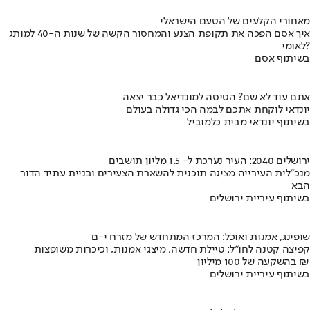
מאחורי הקלעים של הטעם הישראלי
איך אסם הפכה את תקופת הצנע והמחסור הקשה של שנות ה-40 למותג
לאומי?
בשיתוף אסם
אתם עוד לא שם? הטיסה למונדיאל כבר יצאה
יונדאי לוקחת אתכם לבמה הכי גדולה בעולם
בשיתוף יונדאי מבית כלמוביל
ירושלים 2040: העיר נערכת ל- 1.5 מליון תושבים
מנכ"לית העירייה מציגה תוכנית להשארת הצעירים ובניית עתיד הדור
הבא
בשיתוף עיריית ירושלים
שופינג, אמנות ואוכל: המרכז המתחדש של מזרח י-ם
קפיצה קטנה לחו"ל: טיילת חדשה, מיצגי אמנות, וכיכרות משופצות
בהשקעה של 100 מיליון ₪
בשיתוף עיריית ירושלים