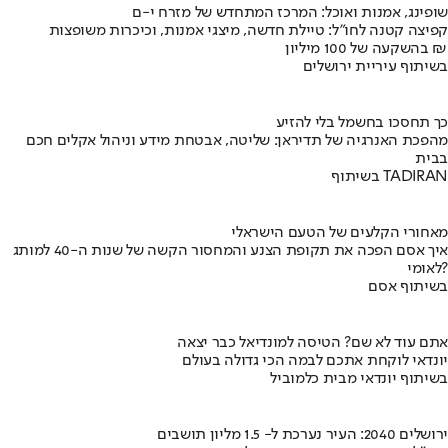
שופינג, אמנות ואוכל: המרכז המתחדש של מזרח י-ם
קפיצה קטנה לחו"ל: טיילת חדשה, מיצגי אמנות, וכיכרות משופצות
בהשקעה של 100 מיליון ₪
בשיתוף עיריית ירושלים
כך תחסכו בחשמל בלי להזיע
מהפכת האנרגיה של תדיראן: שליטה, אבטחת מידע וניהול אקלים חכם
בבית
בשיתוף TADIRAN
מאחורי הקלעים של הטעם הישראלי
איך אסם הפכה את תקופת הצנע והמחסור הקשה של שנות ה-40 למותג
לאומי?
בשיתוף אסם
אתם עוד לא שם? הטיסה למונדיאל כבר יצאה
יונדאי לוקחת אתכם לבמה הכי גדולה בעולם
בשיתוף יונדאי מבית כלמוביל
ירושלים 2040: העיר נערכת ל- 1.5 מליון תושבים