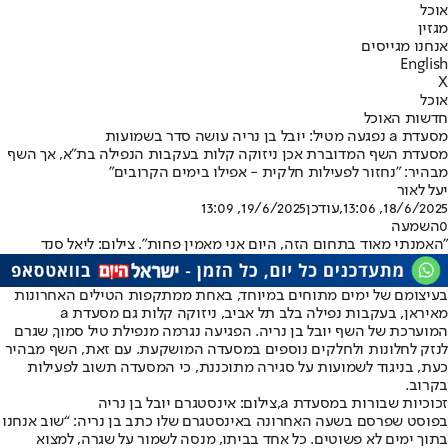
אוכל
מגזין
אנחנו מגייסים
English
X
אוכל
חדשות האוכל
מסעדת a נפגעה מטיל: יובל בן נריה עושה סדר בשמועות
מסעדת השף המדוברת אכן ניזוקה קלות בעקבות הנפילה בת"א, אך השף
מבהיר: "נחזור לפעילות חלקית - אפילו בימים הקרובים"
יעל לאור
18/6/2025, 13:06
,עודכן
19/6/2025, 13:09
0
השמעה
"האמנתי מאוד בתחום הזה, היום אני מאמין פחות". צילום: ליאל סנד
בעיצומם של ימים מתוחים במיוחד, באחת ממתקפות הטילים האחרונות
מאיראן, בעקבות נפילה בלב תל אביב, ניזוקה קלות גם מסעדת a
המוערכת של השף יובל בן נריה. הפגיעה נגרמה מנפילת טיל סמוך, שגרם
לנזק לחלונות ולחלקים נוספים במסעדה המושקעת. עם זאת, השף מבהיר
כעת, בניגוד לשמועות על סגירה מתוכננת, כי המסעדה תשוב לפעילות
בקרוב.
זכוכיות שבורות במסעדת a,צילום: אינסטגרם יובל בן נריה
בפוסט שפרסם בשעה האחרונה באינסטגרם שלו כתב בן נריה: “שוב אנחנו
בתוך ימים לא פשוטים. כל אחד בביתו, מנסה לשמור על שגרה, למצוא