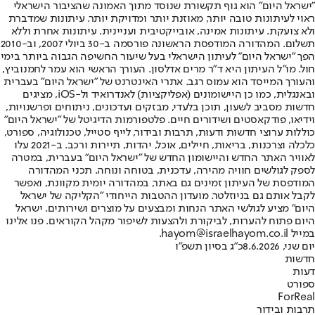
"ישראל היום" הוא גוף תקשורת שנוסד מתוך האמונה שהציבור הישראלי
ראוי לעיתונות טובה יותר, מאוזנת יותר ומדויקת יותר. עיתונות שמדברת
ולא צועקת. עיתונות אמינה, אובייקטיבית ועניינית. עיתונות אחרת וללא
תשלום. המהדורה המודפסת הראשונה פורסמה ב-30 ביולי 2007, וב-2010
הפך "ישראל היום" לעיתון הישראלי בעל שיעור החשיפה הגבוה ביותר בימי
חול. מו"ל העיתון היא ד"ר מרים אדלסון. העורך הראשי הוא עמר לחמנוביץ,
והעורך המייסד הוא עמוס רגב. אתרי האינטרנט של "ישראל היום" בעברית
ובאנגלית, כמו כן היישומונים (אפליקציות) לאנדרואיד ול-iOS, מציגים
חדשות מסביב לשעון, תוכן בלעדי, מבזקים ועדכונים, ניתוחים ופרשנויות,
וידיאו, פודקאסטים ושידורים חיים. פלטפורמות הדיגיטל של "ישראל היום"
כוללות ערוצי חדשות ודעות, תרבות ובידור, לייף סטייל, טכנולוגיה, ספורט,
כלכלה וצרכנות, בריאות, חיילים, אוכל, יהדות, תיירות ורכב. ב-2021 עלו
לאוויר האתר החדש והיישומון החדש של "ישראל היום" בעברית, במטרה
לספק לגולשים חוויה מהירה, עדכנית, בטוחה ונוחה. תכני המהדורה
המודפסת של העיתון זמינים גם באתר, במהדורה יומית מקוונת, ואפשר
לקבל אותם גם בניוזלטר. מועדון ההטבות הייחודי "הקליקה של ישראל
היום" מציע לגולשי האתר הנחות ומבצעים על מוצרים ושירותים. ישראל
היום פתוח להערות, לביקורת ולהצעות לשיפור מקהל הקוראים. פנו אלינו
במייל hayom@israelhayom.co.il.
יום שני, 8.6.2026
כ"ג בסיון תשפ"ו
חדשות
דעות
ספורט
ForReal
תרבות ובידור