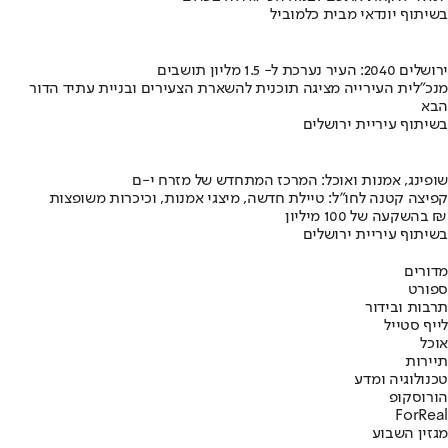
בשיתוף יונדאי מבית כלמוביל
ירושלים 2040: העיר נערכת ל- 1.5 מליון תושבים
מנכ"לית העירייה מציגה תוכנית להשארת הצעירים ובניית עתיד הדור
הבא
בשיתוף עיריית ירושלים
שופינג, אמנות ואוכל: המרכז המתחדש של מזרח י-ם
קפיצה קטנה לחו"ל: טיילת חדשה, מיצגי אמנות, וכיכרות משופצות
בהשקעה של 100 מיליון ₪
בשיתוף עיריית ירושלים
מדורים
ספורט
תרבות ובידור
לייף סטייל
אוכל
תיירות
טכנולוגיה ומדע
הורוסקופ
ForReal
מגזין השבוע