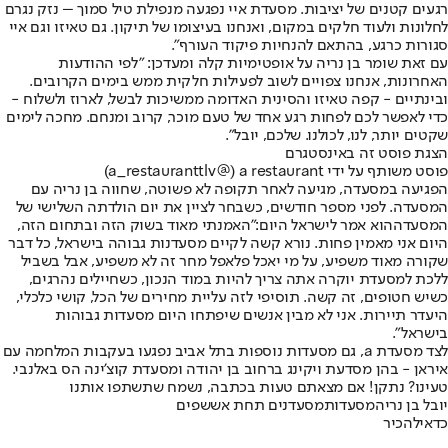
רגעים קטנים של יציבות. מסעדת איי נפגעה מנפילת טיל סמוך – נזק נגרם
לחלונות ולעוד חלקים במקום, ואנחנו בעיצומו של תיקון. גם טאיזו וגם איי
סגורות כרגע, בהתאם להנחיות פיקוד העורף".
עם זאת שומר בן נריה על אופטימיות קלה ומעדכן: "לפי ההודעות
האחרונות, אנחנו צפויים לשוב לפעילות חלקית ממש בימים הקרובים.
ובינתיים - קפה טאיזו והסינית האדומה ממשיכות לבשל, לארוז ולשלוח -
כדי לאפשר לכם לפחות רגע אחד של טעם מוכר, קרוב ומנחם. מחכה לימים
שקטים יותר, לנו, לכולנו. שלכם, יובל”.
הצגת פוסט זה באינסטגרם
פוסט משותף על ידי ‏‎a restaurant‎‏ (@‏‎a_restauranttlv‎‏)
הפגיעה במסעדה, מגיעה לאחר תקופה לא פשוטה, שחווה בן נריה עם
המסעדה. לפני מספר חודשים, כשבחר לציין את יום הולדתה השלישי של
המסעדה
הוא אמר לישראל היום:
"האמנתי מאוד בשוק הזה ובתחום הזה,
היום אני מאמין פחות. נורא קשה לקיים מסעדנות גבוהה בישראל, כל דבר
שקורה מאוד משפיע, על מי יאכל פלאפל מחר זה לא משפיע, אבל בשביל
ללכת למסעדת יוקרה אתה צריך להיות במוד הנכון, כשחיילים נהרגים,
כשיש חטופים, זה קשה. תוסיפי לזה עליית מחירים של הכל, קושי כלכלי,
היעדר תיירות. אני לא מבין אנשים שיפתחו היום מסעדות גבוהות
בישראל".
לצד מסעדת a, גם מסעדות נוספות בתל אביב נפגעו בעקבות המלחמה עם
איראן - בהן מסדעת ויקינג ברחוב בן יהודה ומסעדת קוצ'ינה הס באלנבי.
טעינו? נתקן! אם מצאתם טעות בכתבה, נשמח שתשתפו אותנו
יובל בן נריה
מסעדות
מסעדנים תחת אש
שפים
כדאי
להכיר