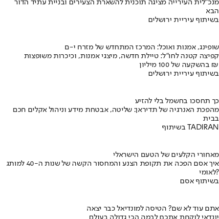
מנכ"לית העירייה מציגה תוכנית להשארת הצעירים ובניית עתיד הדור
הבא
בשיתוף עיריית ירושלים
שופינג, אמנות ואוכל: המרכז המתחדש של מזרח י-ם
קפיצה קטנה לחו"ל: טיילת חדשה, מיצגי אמנות, וכיכרות משופצות
בהשקעה של 100 מיליון ₪
בשיתוף עיריית ירושלים
כך תחסכו בחשמל בלי להזיע
מהפכת האנרגיה של תדיראן: שליטה, אבטחת מידע וניהול אקלים חכם
בבית
בשיתוף TADIRAN
מאחורי הקלעים של הטעם הישראלי
איך אסם הפכה את תקופת הצנע והמחסור הקשה של שנות ה-40 למותג
לאומי?
בשיתוף אסם
אתם עוד לא שם? הטיסה למונדיאל כבר יצאה
יונדאי לוקחת אתכם לבמה הכי גדולה בעולם