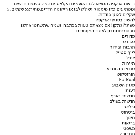
ברשת ארקפה תמצאו לצד הטעמים הקלאסיים כמה טעמים חדשים
ומפתיעים כמו פיסטוק ושולק לבו או ריקוטה הדרים.
מחיר:
55 שקלים, 5
שקלים לאוזן בודדת.
להשיג בסניפי ארקפה
טעינו? נתקן! אם מצאתם טעות בכתבה, נשמח שתשתפו אותנו
חג פורים
מתכון לאוזני המן
פורים
מדורים
ספורט
תרבות ובידור
לייף סטייל
אוכל
תיירות
טכנולוגיה ומדע
הורוסקופ
ForReal
מגזין השבוע
דעות
חדשות בארץ
חדשות בעולם
פוליטי
ביטחוני
חינוך
בריאות
משפט
תחבורה