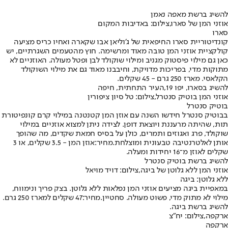
להשיג ברשת מאפה נאמן
אוזני המן של סארו,צילום: באדיבות המקום
סארו
קונדיטוריית סארו החיפאית של ג׳וליאן אבו שקארה ואחיו כריס מציעה
קולקציית אוזני המן טובה מאוד ומרשימה. חוץ מהטעמים השגרתיים, יש
כאן גם מילוי פיסטוק מגניב ומילוי שוקולד לבן ופטל מעולה. האוזניים לא
מתוקות מדי, בפריכות מדויקת, וחיבבנו מאוד גם את מילוי השוקולד
הקלאסי. מארז 250 גרם - 45 שקלים.
להשיג בסארו, יפו 19,העיר התחתית, חיפה
אוזני המן בוטיק סנטרל,צילום: טל סיון ציפורין
בוטיק סנטרל
בבוטיק סנטרל חידשו השנה עם אוזן המן קטנטנה במילוי קרם קונפיטורת
תות, שהיתה מרעננת ויוצאת דופן. לצידה ניתן למצוא אוזניים במילוי
שוקולד, פרג ואגוזים ותמרים, כולן על בסיס חמאת שקדים, מה שהופך
אותן לאלטרנטיבה טבעונית ומוצלחת.
מחיר:
אוזן המן - 3.5 שקלים, או 3
שקלים לאוזן מ־16 יחידות ומעלה.
להשיג ברשת בוטיק סנטרל
אוזני המן ללא גלוטן של ביגה,צילום: דויד מויאל
ללא גלוטן: ביגה
במאפיית ביגה מציעים אוזני המן נפלאות ללא גלוטן. בצק פריך ונימווח,
מילוי לא מתוק מדי, פשוט מעולה. סחטיין.
מחיר:
47 שקלים למארז 250 גרם.
להשיג ברשת ביגה.
ארקפה,צילום: יח"צ
ארקפה