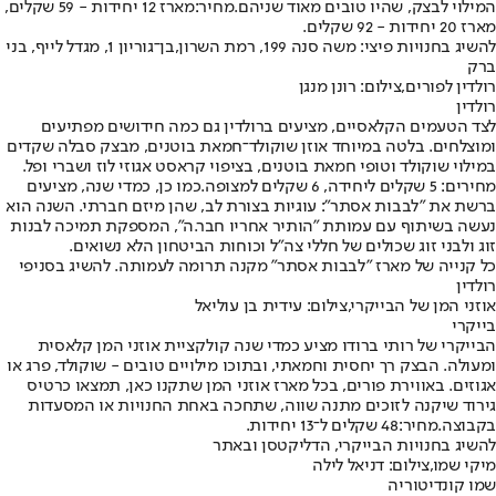
המילוי לבצק, שהיו טובים מאוד שניהם.
מחיר:
מארז 12 יחידות - 59 שקלים,
מארז 20 יחידות - 92 שקלים.
להשיג בחנויות פיצי: משה סנה 199, רמת השרון,בן־גוריון 1, מגדל לייף, בני
ברק
רולדין לפורים,צילום: רונן מנגן
רולדין
לצד הטעמים הקלאסיים, מציעים ברולדין גם כמה חידושים מפתיעים
ומוצלחים. בלטה במיוחד אוזן שוקולד־חמאת בוטנים, מבצק סבלה שקדים
במילוי שוקולד וטופי חמאת בוטנים, בציפוי קראסט אגוזי לוז ושברי ופל.
מחירים: 5 שקלים ליחידה, 6 שקלים למצופה.כמו כן, כמדי שנה, מציעים
ברשת את "לבבות אסתר": עוגיות בצורת לב, שהן מיזם חברתי. השנה הוא
נעשה בשיתוף עם עמותת "הותיר אחריו חבר.ה", המספקת תמיכה לבנות
זוג ולבני זוג שכולים של חללי צה"ל וכוחות הביטחון הלא נשואים.
כל קנייה של מארז "לבבות אסתר" מקנה תרומה לעמותה. להשיג בסניפי
רולדין
אוזני המן של הבייקרי,צילום: עידית בן עוליאל
בייקרי
הבייקרי של רותי ברודו מציע כמדי שנה קולקציית אוזני המן קלאסית
ומעולה. הבצק רך יחסית וחמאתי, ובתוכו מילויים טובים - שוקולד, פרג או
אגוזים. באווירת פורים, בכל מארז אוזני המן שתקנו כאן, תמצאו כרטיס
גירוד שיקנה לזוכים מתנה שווה, שתחכה באחת החנויות או המסעדות
בקבוצה.
מחיר:
48 שקלים ל־13 יחידות.
להשיג בחנויות הבייקרי, הדליקטסן ובאתר
מיקי שמו,צילום: דניאל לילה
שמו קונדיטוריה