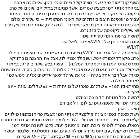
השף קונדיטור מיקי שמו מציג קולקציית אוזני המן, שמתוכה אהבנו
במיוחד אוזני המן מבצק שמרים, אשר מגיעות במילויים שונים של פרג,
ריקוטה וצימוקים או אגוזים. מדובר בשינוי מרענן ובפתרון נוח במיוחד
עבור מי שאינם חובבים גדולים של האוזן המקורית – כי שמרים כולם
אוהבים.
מחיר:
אוזני המן מבצק שמרים – 8 שקלים, אוזני המן מבצק פריך -
45 שקלים לקופסה של 350 גרם.
להשיג ברשת קונדיטוריית שמו
עוגת אוזני המן של WLYT,צילום: ליאל סנד
WLYT
המאפייה התל־אביבית WLYT מציעה גם היא אוזני המן מצוינות במילוי
פרג, פקאן־קינמון־מייפל, ושוקולד אגוזי לוז. אבל את ההצגה גנב דווקא
טארט אוזני המן (עוגת אסתר המלכה) – עשוי בצק שקדים פריך, במילוי
שוקולד אגוזי לוז וג'אנדויה עם אגוזי לוז מלוחים. זה מתוק מאוד, זה מושחת
מאוד, אבל דבר אחד בטוח – אי אפשר להישאר אדישים אליה, ממש כמו
לאסתר המלכה.
מחיר:
אוזן המן - 6 שקלים, מארז של 12 יחידות – 62 שקלים, עוגה - 89
שקלים.
להשיג בכל חנויות הקבוצה ובוולט
אוזני המן של מאפה נאמן,צילום: גיל אבירם
מאפה נאמן
רשת מאפה נאמן מציגה קולקציית אוזני המן מבצק פריך ובמגוון מילויים
קלאסיים - פרג, תמרים, שוקולד, לצד מילויים חדשים ומפתיעים כמו ממרח
רפאלו, ממרח לוטוס, ריבת תות, פיסטוק ועוד. בלטו לטובה אוזני המן
במילוי שוקולד, עם יחס מדויק ומילוי טעים. אוזן נוסטלגית, שלגמרי עושה
את העבודה.
מחיר:
מארז (380 גרם) - 38 שקלים, 1 ק"ג - 89 שקלים