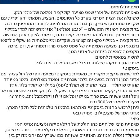
מאפיית לחמים
מאפיית לחמים של אורי שפט מציעה קולקציה נפלאה של אוזני המן,
שקיבלה את הציון המרבי בקרב כל הטועמים. הבצק, חמאתי, דק ופריך, עם
שקדים טחונים, הצטיין, וכך גם בגזרת המילויים. לחובבי המרציפן מחכה
בקולקציה הפינוק המושלם – "כובע נפוליאון" אוזן מרשימה למדי במילוי
כדור מרציפן. גם מילוי הבראוניז שוקולד נהדר, וראויה לציון האוזן החדשה
בקולקציה - במילוי פקאנים קצוצים, שקדים ומייפל.
מחיר: 16 שקלים ל־100
גרם.
כמו כן, מציעה המאפייה של שפט טארט פרג ותפוחי עץ, וגם ערכה
מקסימה לאפייה ביתית של אוזני המן.
להשיג במאפיית לחמים
אוזני המן ביסקוטי,צילום: בועז לביא, סטיילינג: ענת לבל
ביסקוטי
למי שמחפש קצת מקוריות, מאפיית ביסקוטי מציעה יופי של קולקציה, עם
אוזני המן נהדרות בטעמים בלתי שגרתיים ומאוד מוצלחים. בלטו במיוחד
קוקיס שוקולד – בצק קוקיס (שוקולד צ'יפס) במילוי שוקולד בלגי, אוזן
אוראו מבצק קקאו חמאתי במילוי קרם שוקולד לבן וקראמבל עוגיות אוראו
וופל נוגט עשויה בצק פריך במילוי ופל אגוזי לוז וקראמבל נוגט.
מחיר:
47
שקלים למארז של 300 גרם.
ניתן לרכוש בחנות ביסקוטי באתר,או בהזמנה טלפונית לכל חלקי הארץ.
אוזני המן של פיצי,צילום: אפיק גבאי
פיצי
מאפיית פיצי של חיים כהן הולכת על הקלאסיקה ומציעה אוזני המן
חמאתיות ונהדרות בפריכות משגעת, במילויים קלאסיים – פרג, מרציפן,
שוקולד נוטלה ואגוזים. האוזניים עשויות כמו שצריך עם יחס מדויק בין