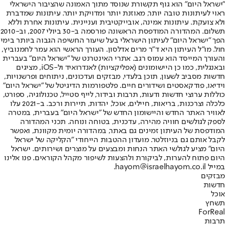
"ישראל היום" הוא גוף תקשורת שנוסד מתוך האמונה שהציבור הישראלי
ראוי לעיתונות טובה יותר, מאוזנת יותר ומדויקת יותר. עיתונות שמדברת
ולא צועקת. עיתונות אמינה, אובייקטיבית ועניינית. עיתונות אחרת וללא
תשלום. המהדורה המודפסת הראשונה פורסמה ב-30 ביולי 2007, וב-2010
הפך "ישראל היום" לעיתון הישראלי בעל שיעור החשיפה הגבוה ביותר בימי
חול. מו"ל העיתון היא ד"ר מרים אדלסון. העורך הראשי הוא עמר לחמנוביץ,
והעורך המייסד הוא עמוס רגב. אתרי האינטרנט של "ישראל היום" בעברית
ובאנגלית, כמו כן היישומונים (אפליקציות) לאנדרואיד ול-iOS, מציגים
חדשות מסביב לשעון, תוכן בלעדי, מבזקים ועדכונים, ניתוחים ופרשנויות,
וידיאו, פודקאסטים ושידורים חיים. פלטפורמות הדיגיטל של "ישראל היום"
כוללות ערוצי חדשות ודעות, תרבות ובידור, לייף סטייל, טכנולוגיה, ספורט,
כלכלה וצרכנות, בריאות, חיילים, אוכל, יהדות, תיירות ורכב. ב-2021 עלו
לאוויר האתר החדש והיישומון החדש של "ישראל היום" בעברית, במטרה
לספק לגולשים חוויה מהירה, עדכנית, בטוחה ונוחה. תכני המהדורה
המודפסת של העיתון זמינים גם באתר, במהדורה יומית מקוונת, ואפשר
לקבל אותם גם בניוזלטר. מועדון ההטבות הייחודי "הקליקה של ישראל
היום" מציע לגולשי האתר הנחות ומבצעים על מוצרים ושירותים. ישראל
היום פתוח להערות, לביקורת ולהצעות לשיפור מקהל הקוראים. פנו אלינו
במייל hayom@israelhayom.co.il.
מבזקים
חדשות
אוכל
תשחץ
ForReal
תרבות