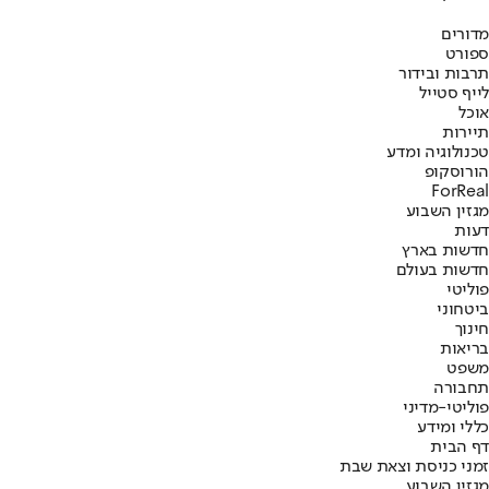
מדורים
ספורט
תרבות ובידור
לייף סטייל
אוכל
תיירות
טכנולוגיה ומדע
הורוסקופ
ForReal
מגזין השבוע
דעות
חדשות בארץ
חדשות בעולם
פוליטי
ביטחוני
חינוך
בריאות
משפט
תחבורה
פוליטי-מדיני
כללי ומידע
דף הבית
זמני כניסת וצאת שבת
מגזין השבוע