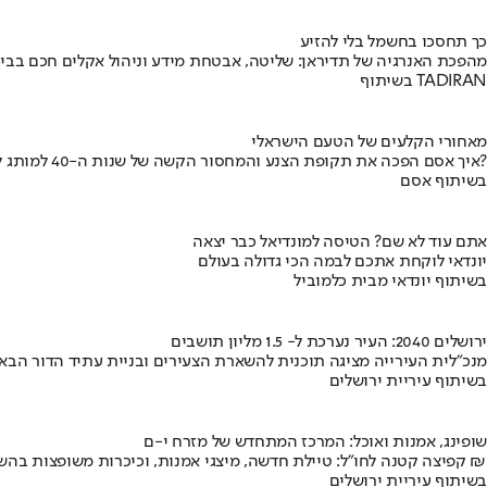
כך תחסכו בחשמל בלי להזיע
מהפכת האנרגיה של תדיראן: שליטה, אבטחת מידע וניהול אקלים חכם בבי
בשיתוף TADIRAN
מאחורי הקלעים של הטעם הישראלי
איך אסם הפכה את תקופת הצנע והמחסור הקשה של שנות ה-40 למותג לאומי?
בשיתוף אסם
אתם עוד לא שם? הטיסה למונדיאל כבר יצאה
יונדאי לוקחת אתכם לבמה הכי גדולה בעולם
בשיתוף יונדאי מבית כלמוביל
ירושלים 2040: העיר נערכת ל- 1.5 מליון תושבים
מנכ"לית העירייה מציגה תוכנית להשארת הצעירים ובניית עתיד הדור הבא
בשיתוף עיריית ירושלים
שופינג, אמנות ואוכל: המרכז המתחדש של מזרח י-ם
קפיצה קטנה לחו"ל: טיילת חדשה, מיצגי אמנות, וכיכרות משופצות בהשקעה של 100 מיליון ₪
בשיתוף עיריית ירושלים