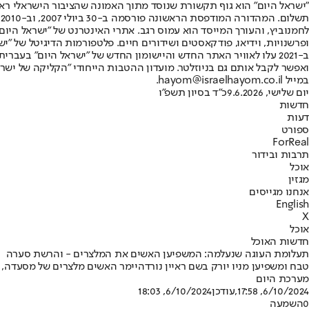
"ישראל היום" הוא גוף תקשורת שנוסד מתוך האמונה שהציבור הישראלי ראוי 
ת
ופרשנויות, וידיאו, פודקאסטים ושידורים חיים. פלטפורמות הדיגיטל של "ישרא
ב-2021 עלו לאוויר האתר החדש והיישומון החדש של "ישראל היום" בע
ואפשר לקבל אותם גם בניוזלטר. מועדון ההטבות הייחודי "הקליקה של ישרא
במייל hayom@israelhayom.co.il.
יום שלישי, 9.6.2026
כ"ד בסיון תשפ"ו
חדשות
דעות
ספורט
ForReal
תרבות ובידור
אוכל
מגזין
אנחנו מגייסים
English
X
אוכל
חדשות האוכל
תעלומת העוגה שנעלמה: המשפיען האשים את המלצרים - והרשת סערה
טבח ומשפיען מניו יורק בשם ראיין נורדהיימר האשים מלצרים של מסעדה, ב
מערכת היום
6/10/2024, 17:58
,עודכן
6/10/2024, 18:03
0
השמעה