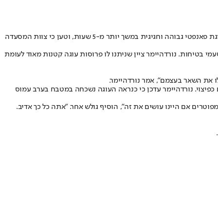
מקומית בכך שאכלו חצי מעוגת יום ההולדת שהכין עבור חברו. נורדהיימר הכין עוגת פאנפטי גבוהה וחגיגית במשך יותר מ-5 שעות, וטען כי צוות המסעדה
י בטיחות. נורדהיימר ציין שניתנו לו פרוסות עוגה קטנות מאוד לעומת
ו את השאר בעצמם", אמר נורדהיימר.
ם כפיצוי. נורדהיימר עדכן כי כנראה העוגה נשכחה במטבח בערב עמוס
וטרים אם היינו עושים את זה", הוסיף גולש אחר. "אתה כל כך אדיב.