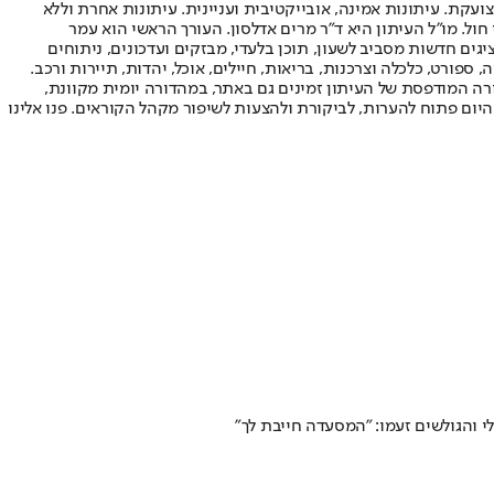
ועקת. עיתונות אמינה, אובייקטיבית ועניינית. עיתונות אחרת וללא
עור החשיפה הגבוה ביותר בימי חול. מו"ל העיתון היא ד"ר מרים אדלסון. העורך הראשי הוא עמר
 והעורך המייסד הוא עמוס רגב. אתרי האינטרנט של "ישראל היום" בעברית ובאנגלית, כמו כן היישומונים (אפליקציות) לאנדרואיד ול-iOS, מציגים חדשות מסביב לשעון, תוכן בלעדי, מבזקים ועדכונים, ניתוחים
, ספורט, כלכלה וצרכנות, בריאות, חיילים, אוכל, יהדות, תיירות ורכב.
דורה המודפסת של העיתון זמינים גם באתר, במהדורה יומית מקוונת,
היום פתוח להערות, לביקורת ולהצעות לשיפור מקהל הקוראים. פנו אלינו
י והגולשים זעמו: "המסעדה חייבת לך"