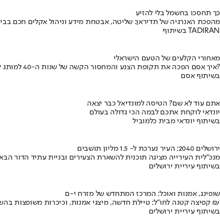
כך תחסכו בחשמל בלי להזיע
מהפכת האנרגיה של תדיראן: שליטה, אבטחת מידע וניהול אקלים חכם בבי
בשיתוף TADIRAN
מאחורי הקלעים של הטעם הישראלי
איך אסם הפכה את תקופת הצנע והמחסור הקשה של שנות ה-40 למותג לאומי?
בשיתוף אסם
אתם עוד לא שם? הטיסה למונדיאל כבר יצאה
יונדאי לוקחת אתכם לבמה הכי גדולה בעולם
בשיתוף יונדאי מבית כלמוביל
ירושלים 2040: העיר נערכת ל- 1.5 מליון תושבים
מנכ"לית העירייה מציגה תוכנית להשארת הצעירים ובניית עתיד הדור הבא
בשיתוף עיריית ירושלים
שופינג, אמנות ואוכל: המרכז המתחדש של מזרח י-ם
קפיצה קטנה לחו"ל: טיילת חדשה, מיצגי אמנות, וכיכרות משופצות בהשקעה של 100 מיליון ₪
בשיתוף עיריית ירושלים