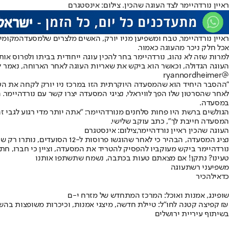
ראיין נורדהיימר לצד העוגה שהכין. צילום: אינסטגרם
ראיין נורדהיימר, טבח ומשפיען מניו יורק, האשים מלצרים של
מסעדה
אכל חלק ניכר מהעוגה כאמור.
למרות שזה לא נהוג, נורדהיימר בחר להכין עוגה ייחודית בביתו ולפרוס 
העוגה הגדולה, וכאשר הוא ביקש את שאריות העוגה לאחר הארוחה, נאמר לו
@ryannordheimer
"ההסבר היחיד הוא שהמסעדה היוקרתית הזו במרכז ניו יורק לקחה את העוג
לאחר שהסרטון שלו הפך לוויראלי, נציגי המסעדה יצרו קשר עם נורדהיימר.
במסעדה.
הגולשים ברשת היו פחות סלחנים מנורדהיימר: "אתה יותר מדי רגוע לגבי זה
המסעדה חייבת לך", כתב עוקב שלישי.
העוגה שהכין ראיין נורדהיימר,צילום: אינסטגרם
נציג המסעדה, הבהיר כי לאחר שהוגשו פרוסות ל-12 הסועדים, נותרו רק שתי פרוסות - לא חצי עוגה. הוא הכחיש את הטענות שהצוות אכל את העוגה.
נורדהיימר ביקש מעוקביו להפסיק להטריד את המסעדה, וציין כי חברו, חתן
טעינו? נתקן! אם מצאתם טעות בכתבה, נשמח שתשתפו אותנו
משפיעני רשת
עוגה
כדאי
להכיר
שופינג, אמנות ואוכל: המרכז המתחדש של מזרח י-ם
קפיצה קטנה לחו"ל: טיילת חדשה, מיצגי אמנות, וכיכרות משופצות בהשקעה של 100 מיליון ₪
בשיתוף עיריית ירושלים