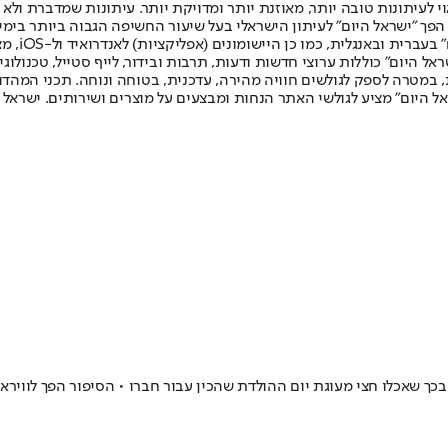
לעיתונות טובה יותר, מאוזנת יותר ומדויקת יותר. עיתונות שמדברת ולא צ
שלום. המהדורה המודפסת הראשונה פורסמה ב-30 ביולי 2007, וב-2010 הפך "ישראל היום" לעיתון הישראלי בעל שי
לחמנוביץ,
ל היום" כוללות ערוצי חדשות ודעות, תרבות ובידור, לייף סטייל, טכנולוגיה
ברית, במטרה לספק לגולשים חוויה מהירה, עדכנית, בטוחה ונוחה. תכני המה
ל היום" מציע לגולשי האתר הנחות ומבצעים על מוצרים ושירותים. ישראל 
כך שאכלו חצי מעוגת יום ההולדת שהכין עבור חברו • הסיפור הפך לוויראל