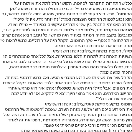
ככל שהתחרות התקרבה לסיומה, הקושי החל לתת את אותותיו על
המשתתפים. דוד, שהגיע מברזיל והכריז בתחילת התחרות שהוא "מלך
החומוס", פרש כ-5 דקות לפני הסיום. עומר, שהגיע נחוש לזכות בתואר, גם
הוא נכנע לכמות החומוס העצומה ואמר: "זה יותר מדי, אין לי סיכוי".
הקרב האמיתי התנהל בין שני מתחרים עיקשים במיוחד – מיילו ואורי.
שניהם התקדמו יחד, צלחת אחר צלחת, כשהם נוגסים (או ליתר דיוק, שוב,
מנגבים) בקצב מהיר. המתח באוויר היה מוחשי. כל ניגוב הביא אותם קרוב
יותר לתואר הנכסף – מלך החומוס. הקהל היה על הרגליים, נרגש לראות מי
מהם יכריע את התחרות ברגעים האחרונים.
מיילו, המנצח בתחרות,צילום: יונתן דושניצקי
השניות האחרונות לתחרות חלפו במהירות, אבל לכל אחד מהמתחרים הן
הרגישו כמו נצח. מיילו ואורי, שניהם על סף שבירה, המשיכו לנגב ביס אחר
ביס, כאילו כל אחד מהם הוא האחרון. 9 צלחות חומוס כבר מאחוריהם,
והכוח כמעט נגמר.
הקהל עצר את נשימתו כשהרגע המכריע הגיע. ואז, ברגע דרמטי במיוחד,
מיילו הוכרז כמנצח – בהפרש של ניגוב אחד בלבד. השאגות בקהל הרעידו
את המקום, אבל מיילו היה תשוש. כששאלנו אותו איך הוא מרגיש אחרי
ההישג המדהים, הוא אמר בחצי חיוך: "בא לי להקיא, אני לא יודע למה
עשיתי את זה בכלל".
חומוס ברקע מוזיקת פאנק,צילום: יונתן דושניצקי
את האירוע סיכם רועי אלעני, מנחה הערב, שאמר: "הפשטות של החומוס
מרגיעה אותנו בתוך המירוץ המטורף של החיים, אבל הערב הזה היה הכל
חוץ מרגוע. האנשים, האווירה, והאנרגיה המטורפת, הפכו את זה לאחד
הערבים הכי מוזרים והכי כיפיים שראיתי אי פעם".
טעינו? נתקן! אם מצאתם טעות בכתבה, נשמח שתשתפו אותנו