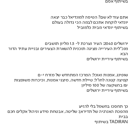
בשיתוף אסם
אתם עוד לא שם? הטיסה למונדיאל כבר יצאה
יונדאי לוקחת אתכם לבמה הכי גדולה בעולם
בשיתוף יונדאי מבית כלמוביל
ירושלים 2040: העיר נערכת ל- 1.5 מליון תושבים
מנכ"לית העירייה מציגה תוכנית להשארת הצעירים ובניית עתיד הדור
הבא
בשיתוף עיריית ירושלים
שופינג, אמנות ואוכל: המרכז המתחדש של מזרח י-ם
קפיצה קטנה לחו"ל: טיילת חדשה, מיצגי אמנות, וכיכרות משופצות
בהשקעה של 100 מיליון ₪
בשיתוף עיריית ירושלים
כך תחסכו בחשמל בלי להזיע
מהפכת האנרגיה של תדיראן: שליטה, אבטחת מידע וניהול אקלים חכם
בבית
בשיתוף TADIRAN