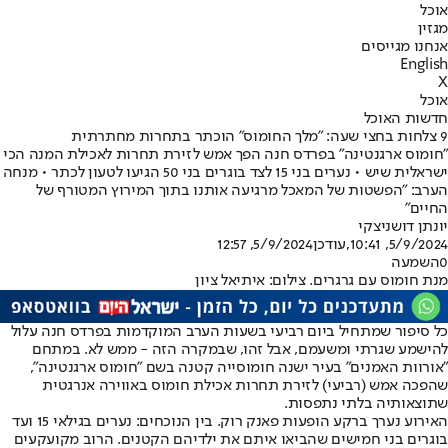
אוכל
מגזין
אנחנו מגייסים
English
X
אוכל
חדשות האוכל
9 צלחות בחצי שעה: "מלך החומוס" הוכתר בתחרות מחתרתית
"חומוס ארגנטינה" בפרדס חנה הפך אמש לזירת תחרות לאכילת המנה הכי
ישראלית שיש • נערים בני 15 לצד בוגרים בני 50 הגיעו לטעון לכתר • מנחה
הערב: "הפשטות של המאכל מרגיעה אותנו בתוך המירוץ המטורף של
החיים"
יונתן דושניצקי
5/9/2024, 10:41
,עודכן
5/9/2024, 12:57
0
השמעה
מנת חומוס עם גרגרים. צילום: איתיאל ציון
כל סיפור שמתחיל ביום רביעי בשעות הערב המוקדמות בפרדס חנה עלול
להישמע שגרתי ומשעמם, אבל זהו, שבמקרה הזה - ממש לא. במתחם
"אורוות האמנים" בעיר ישנה חומוסייה קטנה בשם "חומוס ארגנטינה",
שהפכה אמש (רביעי) לזירת תחרות אכילת חומוס באווירה אנרגטית
שתוצאותיה בלתי נתפסות.
האירוע נערך ברקע הופעות פאנק רוק. בין הנוכחים: נערים בגילאי 15 ועד
בוגרים בני חמישים שהביאו איתם את ילדיהם הקטנים. הרוב מקועקעים