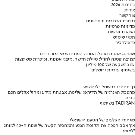
בחירות 2026
אודות
צור קשר
נבחרת הכתבים והפרשנים
מדיניות פרטיות
הצהרת נגישות
תנאי שימוש
כדאי
להכיר
שופינג, אמנות ואוכל: המרכז המתחדש של מזרח י-ם
קפיצה קטנה לחו"ל: טיילת חדשה, מיצגי אמנות, וכיכרות משופצות
בהשקעה של 100 מיליון ₪
בשיתוף עיריית ירושלים
כך תחסכו בחשמל בלי להזיע
מהפכת האנרגיה של תדיראן: שליטה, אבטחת מידע וניהול אקלים חכם
בבית
בשיתוף TADIRAN
מאחורי הקלעים של הטעם הישראלי
איך אסם הפכה את תקופת הצנע והמחסור הקשה של שנות ה-40 למותג
לאומי?