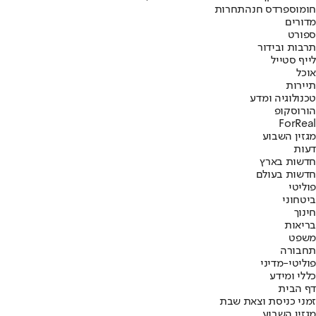
חומוס
פרדס חנה
תחרות
מדורים
ספורט
תרבות ובידור
לייף סטייל
אוכל
תיירות
טכנולוגיה ומדע
הורוסקופ
ForReal
מגזין השבוע
דעות
חדשות בארץ
חדשות בעולם
פוליטי
ביטחוני
חינוך
בריאות
משפט
תחבורה
פוליטי-מדיני
כללי ומידע
דף הבית
זמני כניסת וצאת שבת
מגזין השבוע