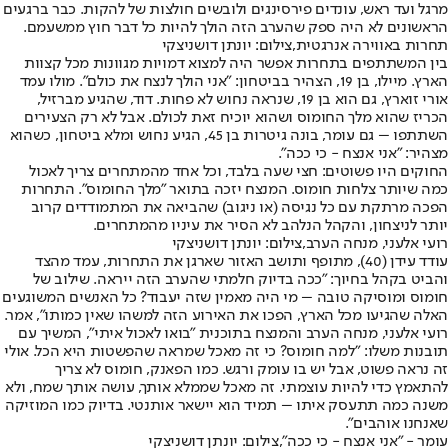
מרגל ועד ראש, עונדים פירסינגים ולובשים חולצות של להקות. כבר ברגעים
הראשונים לא היה ספק שהערב הזה הולך להיות כל דבר חוץ ממשעמם.
תחרות באווירה אנרגטית,צילום: יונתן דושניצקי
בין המשתתפים בתחרות אפשר היה למצוא דמויות מגוונות מכל קצוות
הארץ. מיילו, בן 19, הצהיר בביטחון: "אני הולך לנצח את כולם". מולו עמד
אורי זוארץ, גם הוא בן 19, שנראה נחוש לא פחות. דוד, שהגיע מברזיל,
הכריז שהוא מלך החומוס ושהוא יוכיח זאת לכולם. אבל לא רק הצעירים
השתתפו – גם עומר, בונה גיטרות בן 45, הגיע נחוש ומלא ביטחון, כשהוא
מצהיר: "אני אנצח - כי ככה".
החוקים היו פשוטים: חצי שעה בלבד, וכל אחד מהמתחרים צריך לאכול
כמה שיותר צלחות חומוס. המנצח יזכה בתואר "מלך החומוס". התחרות
הפכה מרתקת עם כל נגיסה (או ניגוב) שהביאה את המתמודדים קרוב
יותר לניצחון, והקהל הנלהב לא הסיר את עיניו מהמתחרים.
רועי אלעני, מנחה הערב,צילום: יונתן דושניצקי
עודד עידן (40), מתופף ותושב האזור שארגן את התחרות, עמד מהצד
והביט בקהל בחיוך: "ככה בדיוק חלמתי שהערב הזה ייראה. שילוב של
חומוס ומוסיקה טובה – מי היה מאמין שזה יעבוד? כל האנשים המשוגעים
האלה שהגיעו מכל הארץ, הפכו את האירוע הזה למשהו שאין כמותו", אמר.
רועי אלעני, מנחה הערב והמנצח בתוכנית "בואו לאכול איתי", המשיך עם
תובנות משלו: "למה חומוס? כי זה מאכל שמראה שהפשטות היא הכל. אולי
זה נראה פשוט, אבל יש בו עומק ורגש. כמו הפאנק, חומוס לא צריך
להתאמץ כדי להיות עוצמתי. זה מאכל שממלא אותך, עושה אותך שמח, ולא
משנה כמה תתעסק איתו – תמיד הוא יישאר אותנטי. בדיוק כמו המוזיקה
שאנחנו אוהבים".
עומר - "אני אנצח - כי ככה",צילום: יונתן דושניצקי