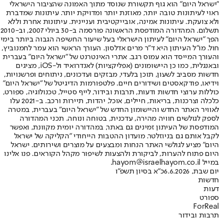
"ישראל היום" הוא גוף תקשורת שנוסד מתוך האמונה שהציבור הישראלי
ראוי לעיתונות טובה יותר, מאוזנת יותר ומדויקת יותר. עיתונות שמדברת
ולא צועקת. עיתונות אמינה, אובייקטיבית ועניינית. עיתונות אחרת וללא
תשלום. המהדורה המודפסת הראשונה פורסמה ב-30 ביולי 2007, וב-2010
הפך "ישראל היום" לעיתון הישראלי בעל שיעור החשיפה הגבוה ביותר בימי
חול. מו"ל העיתון היא ד"ר מרים אדלסון. העורך הראשי הוא עמר לחמנוביץ,
והעורך המייסד הוא עמוס רגב. אתרי האינטרנט של "ישראל היום" בעברית
ובאנגלית, כמו כן היישומונים (אפליקציות) לאנדרואיד ול-iOS, מציגים
חדשות מסביב לשעון, תוכן בלעדי, מבזקים ועדכונים, ניתוחים ופרשנויות,
וידיאו, פודקאסטים ושידורים חיים. פלטפורמות הדיגיטל של "ישראל היום"
כוללות ערוצי חדשות ודעות, תרבות ובידור, לייף סטייל, טכנולוגיה, ספורט,
כלכלה וצרכנות, בריאות, חיילים, אוכל, יהדות, תיירות ורכב. ב-2021 עלו
לאוויר האתר החדש והיישומון החדש של "ישראל היום" בעברית, במטרה
לספק לגולשים חוויה מהירה, עדכנית, בטוחה ונוחה. תכני המהדורה
המודפסת של העיתון זמינים גם באתר, במהדורה יומית מקוונת, ואפשר
לקבל אותם גם בניוזלטר. מועדון ההטבות הייחודי "הקליקה של ישראל
היום" מציע לגולשי האתר הנחות ומבצעים על מוצרים ושירותים. ישראל
היום פתוח להערות, לביקורת ולהצעות לשיפור מקהל הקוראים. פנו אלינו
במייל hayom@israelhayom.co.il.
יום שבת, 6.6.2026
כ"א בסיון תשפ"ו
חדשות
דעות
ספורט
ForReal
תרבות ובידור