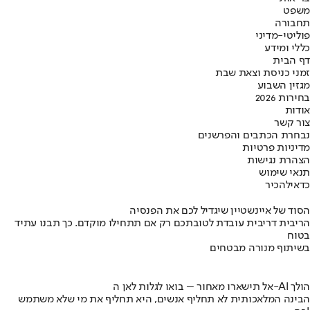
משפט
תחבורה
פוליטי-מדיני
כללי ומידע
דף הבית
זמני כניסת וצאת שבת
מגזין השבוע
בחירות 2026
אודות
צור קשר
נבחרת הכתבים והפרשנים
מדיניות פרטיות
הצהרת נגישות
תנאי שימוש
כדאי
להכיר
הסוד של איינשטיין שיגדיל לכם את הפנסיה
הריבית דריבית עובדת לטובתכם רק אם תתחילו מוקדם. כך תבנו עתיד
בטוח
בשיתוף מנורה מבטחים
אל תישארו מאחור – בואו לגלות לאן ה-AI הולך
הבינה המלאכותית לא תחליף אנשים, היא תחליף את מי שלא משתמש