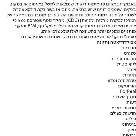
באבוקדו במקום פחמימות ריקות שנמצאות למשל במאפים או במקום
בצקים ושומנים רווים שיש בחמאה, מיונז או בשר בקר, דווקא עוזרת
לשמור על איזון רמות הסוכר ותחושת השובע. כך מוסבר גם במחקר של
המרכז לבקרת מחלות ומניעתן (CDC). מחקר נוסף שפורסם מצא כי
אנשים שצרכו אבוקדו באופן קבוע היו בעלי משקל גוף, BMI והיקף
מותניים נמוכים יותר בהשוואה לאלו שלא צרכו אותו.
טעינו? נתקן! אם מצאתם טעות בכתבה, נשמח שתשתפו אותנו
אבוקדו
דיאטה ותזונה
מדורים
ספורט
תרבות ובידור
לייף סטייל
אוכל
תיירות
טכנולוגיה ומדע
הורוסקופ
ForReal
מגזין השבוע
דעות
חדשות בארץ
חדשות בעולם
פוליטי
ביטחוני
חינוך
בריאות