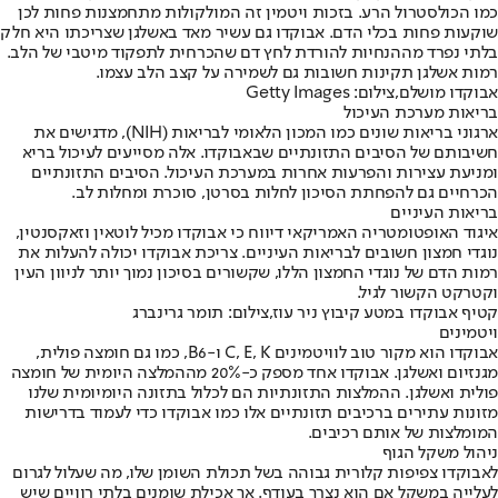
כמו הכולסטרול הרע. בזכות ויטמין זה המולקולות מתחמצנות פחות לכן
שוקעות פחות בכלי הדם. אבוקדו גם עשיר מאד באשלגן שצריכתו היא חלק
בלתי נפרד מההנחיות להורדת לחץ דם שהכרחית לתפקוד מיטבי של הלב.
רמות אשלגן תקינות חשובות גם לשמירה על קצב הלב עצמו.
אבוקדו מושלם,צילום: Getty Images
בריאות מערכת העיכול
ארגוני בריאות שונים כמו המכון הלאומי לבריאות (NIH), מדגישים את
חשיבותם של הסיבים התזונתיים שבאבוקדו. אלה מסייעים לעיכול בריא
ומניעת עצירות והפרעות אחרות במערכת העיכול. הסיבים התזונתיים
הכרחיים גם להפחתת הסיכון לחלות בסרטן, סוכרת ומחלות לב.
בריאות העיניים
איגוד האופטומטריה האמריקאי דיווח כי אבוקדו מכיל לוטאין וזאקסנטין,
נוגדי חמצון חשובים לבריאות העיניים. צריכת אבוקדו יכולה להעלות את
רמות הדם של נוגדי החמצון הללו, שקשורים בסיכון נמוך יותר לניוון העין
וקטרקט הקשור לגיל.
קטיף אבוקדו במטע קיבוץ ניר עוז,צילום: תומר גרינברג
ויטמינים
אבוקדו הוא מקור טוב לוויטמינים C, E, K ו-B6, כמו גם חומצה פולית,
מגנזיום ואשלגן. אבוקדו אחד מספק כ-20% מההמלצה היומית של חומצה
פולית ואשלגן. ההמלצות התזונתיות הם לכלול בתזונה היומיומית שלנו
מזונות עתירים ברכיבים תזונתיים אלו כמו אבוקדו כדי לעמוד בדרישות
המומלצות של אותם רכיבים.
ניהול משקל הגוף
לאבוקדו צפיפות קלורית גבוהה בשל תכולת השומן שלו, מה שעלול לגרום
לעלייה במשקל אם הוא נצרך בעודף. אך אכילת שומנים בלתי רוויים שיש