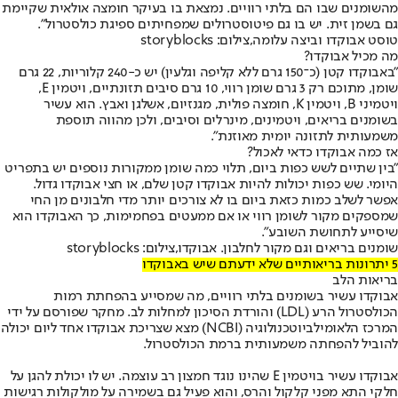
מהשומנים שבו הם בלתי רוויים. נמצאת בו בעיקר חומצה אולאית שקיימת
גם בשמן זית. יש בו גם פיטוסטרולים שמפחיתים ספיגת כולסטרול".
טוסט אבוקדו וביצה עלומה,צילום: storyblocks
מה מכיל אבוקדו?
"באבוקדו קטן (כ־150 גרם ללא קליפה וגלעין) יש כ-240 קלוריות, 22 גרם
שומן, מתוכם רק 3 גרם שומן רווי, 10 גרם סיבים תזונתיים, ויטמין E,
ויטמיני B, ויטמין K, חומצה פולית, מגנזיום, אשלגן ואבץ. הוא עשיר
בשומנים בריאים, ויטמינים, מינרלים וסיבים, ולכן מהווה תוספת
משמעותית לתזונה יומית מאוזנת".
אז כמה אבוקדו כדאי לאכול?
"בין שתיים לשש כפות ביום, תלוי כמה שומן ממקורות נוספים יש בתפריט
היומי. שש כפות יכולות להיות אבוקדו קטן שלם, או חצי אבוקדו גדול.
אפשר לשלב כמות כזאת ביום בו לא צורכים יותר מדי חלבונים מן החי
שמספקים מקור לשומן רווי או אם ממעטים בפחמימות, כך האבוקדו הוא
שיסייע לתחושת השובע".
שומנים בריאים וגם מקור לחלבון. אבוקדו,צילום: storyblocks
5 יתרונות בריאותיים שלא ידעתם שיש באבוקדו
בריאות הלב
אבוקדו עשיר בשומנים בלתי רוויים, מה שמסייע בהפחתת רמות
הכולסטרול הרע (LDL) והורדת הסיכון למחלות לב. מחקר שפורסם על ידי
המרכז הלאומילביוטכנולוגיה (NCBI) מצא שצריכת אבוקדו אחד ליום יכולה
להוביל להפחתה משמעותית ברמת הכולסטרול.‏
אבוקדו עשיר בויטמין E שהינו נוגד חמצון רב עוצמה. יש לו יכולת להגן על
חלקי התא מפני קלקול והרס, והוא פעיל גם בשמירה על מולקולות רגישות