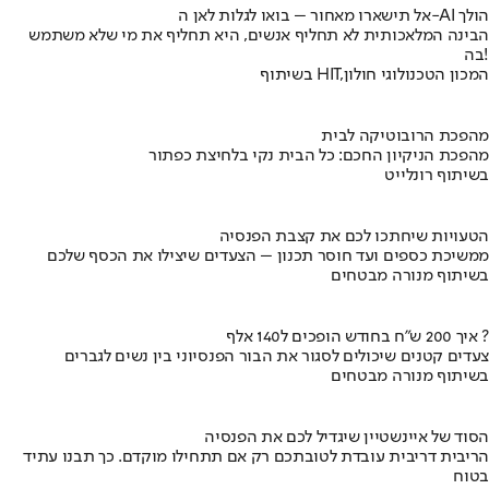
אל תישארו מאחור – בואו לגלות לאן ה-AI הולך
הבינה המלאכותית לא תחליף אנשים, היא תחליף את מי שלא משתמש
בה!
בשיתוף HIT,המכון הטכנולוגי חולון
מהפכת הרובוטיקה לבית
מהפכת הניקיון החכם: כל הבית נקי בלחיצת כפתור
בשיתוף רונלייט
הטעויות שיחתכו לכם את קצבת הפנסיה
ממשיכת כספים ועד חוסר תכנון – הצעדים שיצילו את הכסף שלכם
בשיתוף מנורה מבטחים
איך 200 ש"ח בחודש הופכים ל140 אלף ?
צעדים קטנים שיכולים לסגור את הבור הפנסיוני בין נשים לגברים
בשיתוף מנורה מבטחים
הסוד של איינשטיין שיגדיל לכם את הפנסיה
הריבית דריבית עובדת לטובתכם רק אם תתחילו מוקדם. כך תבנו עתיד
בטוח