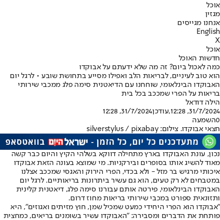
אוכל
מגזין
אנחנו מגייסים
English
X
אוכל
חדשות האוכל
כמה לאכול ביום? זה מה שלא ידעתם על אבוקדו
הוא טוב לעיניים, לבריאות הלב ואפילו מסייע בתחושת שובע • לרגל יום
האבוקדו הבינלאומי, שוחחנו עם הדיאטנית סימה פלג ממכבי שירותי
בריאות על הפרי שמככב בכל בית
הילה דודאל
31/7/2024, 12:28
,עודכן
31/7/2024, 12:28
0
השמעה
חצאי אבוקדו. צילום: silverstylus / pixabay
נכון, עונת האבוקדו בארץ מתחילה דווקא בשלהי הקיץ והיום כבר קשה
מאוד להשיג אותו בסופרים ובירקניות. מי שמוצא בעונה הזאת אבוקדו
איכותי מרגיש בר מזל - ולא בכדי, הפרי הירוק והאגסי שמככב אצלנו
במטבחים לא רק טעים, הוא גם עשיר ביתרונות בריאותיים. לרגל יום
האבוקדו הבינלאומי, פירטה אותם עבורנו סימה פלג, דיאטנית קלינית
ותזונאית ספורט במכבי שירותי בריאות מחוז דרום.
"אבוקדו הוא הפרי היחידי כמעט שמכיל שמן, חוץ מזיתים ואגוזים", היא
פותחת את הדברים ומסבירה: "האבוקדו עשיר בשומנים בריאים, כמחצית