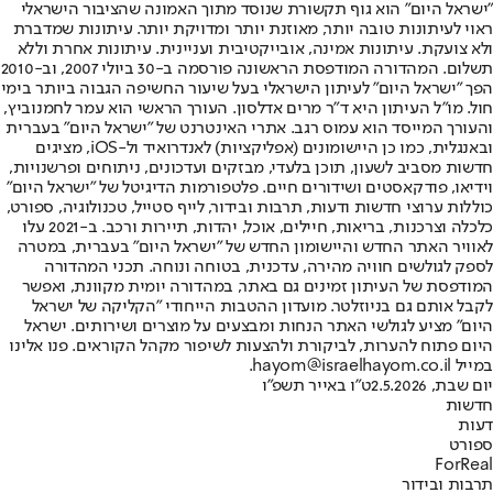
"ישראל היום" הוא גוף תקשורת שנוסד מתוך האמונה שהציבור הישראלי
ראוי לעיתונות טובה יותר, מאוזנת יותר ומדויקת יותר. עיתונות שמדברת
ולא צועקת. עיתונות אמינה, אובייקטיבית ועניינית. עיתונות אחרת וללא
תשלום. המהדורה המודפסת הראשונה פורסמה ב-30 ביולי 2007, וב-2010
הפך "ישראל היום" לעיתון הישראלי בעל שיעור החשיפה הגבוה ביותר בימי
חול. מו"ל העיתון היא ד"ר מרים אדלסון. העורך הראשי הוא עמר לחמנוביץ,
והעורך המייסד הוא עמוס רגב. אתרי האינטרנט של "ישראל היום" בעברית
ובאנגלית, כמו כן היישומונים (אפליקציות) לאנדרואיד ול-iOS, מציגים
חדשות מסביב לשעון, תוכן בלעדי, מבזקים ועדכונים, ניתוחים ופרשנויות,
וידיאו, פודקאסטים ושידורים חיים. פלטפורמות הדיגיטל של "ישראל היום"
כוללות ערוצי חדשות ודעות, תרבות ובידור, לייף סטייל, טכנולוגיה, ספורט,
כלכלה וצרכנות, בריאות, חיילים, אוכל, יהדות, תיירות ורכב. ב-2021 עלו
לאוויר האתר החדש והיישומון החדש של "ישראל היום" בעברית, במטרה
לספק לגולשים חוויה מהירה, עדכנית, בטוחה ונוחה. תכני המהדורה
המודפסת של העיתון זמינים גם באתר, במהדורה יומית מקוונת, ואפשר
לקבל אותם גם בניוזלטר. מועדון ההטבות הייחודי "הקליקה של ישראל
היום" מציע לגולשי האתר הנחות ומבצעים על מוצרים ושירותים. ישראל
היום פתוח להערות, לביקורת ולהצעות לשיפור מקהל הקוראים. פנו אלינו
במייל hayom@israelhayom.co.il.
יום שבת, 2.5.2026
ט"ו באייר תשפ"ו
חדשות
דעות
ספורט
ForReal
תרבות ובידור