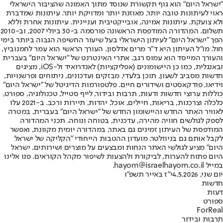
"ישראל היום" הוא גוף תקשורת שנוסד מתוך האמונה שהציבור הישראלי
ראוי לעיתונות טובה יותר, מאוזנת יותר ומדויקת יותר. עיתונות שמדברת
ולא צועקת. עיתונות אמינה, אובייקטיבית ועניינית. עיתונות אחרת וללא
תשלום. המהדורה המודפסת הראשונה פורסמה ב-30 ביולי 2007, וב-2010
הפך "ישראל היום" לעיתון הישראלי בעל שיעור החשיפה הגבוה ביותר בימי
חול. מו"ל העיתון היא ד"ר מרים אדלסון. העורך הראשי הוא עמר לחמנוביץ,
והעורך המייסד הוא עמוס רגב. אתרי האינטרנט של "ישראל היום" בעברית
ובאנגלית, כמו כן היישומונים (אפליקציות) לאנדרואיד ול-iOS, מציגים
חדשות מסביב לשעון, תוכן בלעדי, מבזקים ועדכונים, ניתוחים ופרשנויות,
וידיאו, פודקאסטים ושידורים חיים. פלטפורמות הדיגיטל של "ישראל היום"
כוללות ערוצי חדשות ודעות, תרבות ובידור, לייף סטייל, טכנולוגיה, ספורט,
כלכלה וצרכנות, בריאות, חיילים, אוכל, יהדות, תיירות ורכב. ב-2021 עלו
לאוויר האתר החדש והיישומון החדש של "ישראל היום" בעברית, במטרה
לספק לגולשים חוויה מהירה, עדכנית, בטוחה ונוחה. תכני המהדורה
המודפסת של העיתון זמינים גם באתר, במהדורה יומית מקוונת, ואפשר
לקבל אותם גם בניוזלטר. מועדון ההטבות הייחודי "הקליקה של ישראל
היום" מציע לגולשי האתר הנחות ומבצעים על מוצרים ושירותים. ישראל
היום פתוח להערות, לביקורת ולהצעות לשיפור מקהל הקוראים. פנו אלינו
במייל hayom@israelhayom.co.il.
יום שני, 4.5.2026
י"ז באייר תשפ"ו
חדשות
דעות
ספורט
ForReal
תרבות ובידור