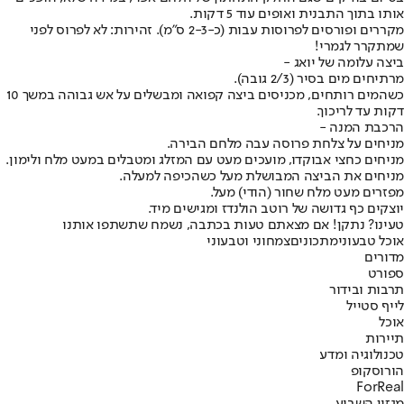
אותו בתוך התבנית ואופים עוד 5 דקות.
מקררים ופורסים לפרוסות עבות (כ-2-3 ס"מ). זהירות: לא לפרוס לפני
שמתקרר לגמרי!
ביצה עלומה של יואג -
מרתיחים מים בסיר (2/3 גובה).
כשהמים רותחים, מכניסים ביצה קפואה ומבשלים על אש גבוהה במשך 10
דקות עד לריכוך.
הרכבת המנה -
מניחים על צלחת פרוסה עבה מלחם הבירה.
מניחים כחצי אבוקדו, מועכים מעט עם המזלג ומטבלים במעט מלח ולימון.
מניחים את הביצה המבושלת מעל כשהכיפה למעלה.
מפזרים מעט מלח שחור (הודי) מעל.
יוצקים כף גדושה של רוטב הולנדז ומגישים מיד.
טעינו? נתקן! אם מצאתם טעות בכתבה, נשמח שתשתפו אותנו
אוכל טבעוני
מתכונים
צמחוני וטבעוני
מדורים
ספורט
תרבות ובידור
לייף סטייל
אוכל
תיירות
טכנולוגיה ומדע
הורוסקופ
ForReal
מגזין השבוע