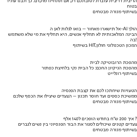
הריבית דריבית עובדת לטובתכם רק אם תתחילו מוקדם. כך תבנו עתיד
בטוח
בשיתוף מנורה מבטחים
אל תישארו מאחור – בואו לגלות לאן ה-AI הולך
הבינה המלאכותית לא תחליף אנשים, היא תחליף את מי שלא משתמש
בה!
בשיתוף HIT,המכון הטכנולוגי חולון
מהפכת הרובוטיקה לבית
מהפכת הניקיון החכם: כל הבית נקי בלחיצת כפתור
בשיתוף רונלייט
הטעויות שיחתכו לכם את קצבת הפנסיה
ממשיכת כספים ועד חוסר תכנון – הצעדים שיצילו את הכסף שלכם
בשיתוף מנורה מבטחים
איך 200 ש"ח בחודש הופכים ל140 אלף ?
צעדים קטנים שיכולים לסגור את הבור הפנסיוני בין נשים לגברים
בשיתוף מנורה מבטחים