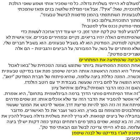
"מעולם לא הייתי בשלנית גדולה. כל מי שמכיר אותי ושמע שאני הולכת
לתוכנית, שאל: "איך?". אבל אני מגדלת שלושה בנים ומאז שהפכתי
לטבעונית השתתפתי בהמון סדנאות לבישול טבעוני".
מתוך התוכנית,צילום: כאן 11
מתי פודטק נכנס אליך למטבח?
"להגיע לפוד טק לקח יותר זמן, כי יש עוד דרך ארוכה לעשות כדי
שהפיתוחים האלה יהיו בריאים, נקיים ובמחירים סבירים. אני אישית לא
זקוקה לפודטק, הפודטק הוא לא בשביל טבעונים. הוא בשביל חברים שלי,
שלא מוותרים על בשר, על המבורגר, על הביצים והגבינות - הם אלה
שצריכים פודטק".
הביצה שהפתיעה את המתחרים
אחת המנות המפתיעות ביותר שתוגש בעונה הנוכחית של "בואו לאכול
איתי" היא המנה הראשונה אותה הכינה שיפמן: מנת אגז בנדיקט טבעונית
וכשרה. המנה כוללת ביצה עלומה, שהיא פיתוח של חברת הפודטק "יואג",
היא הוגשה על לחם בירה שנעשה בעבודת יד עם רוטב הולנדז.
האם זה כמו הדבר האמיתי?,צילום: איתיאל ציון
"זה אחד הפיתוחים פורצי הדרך ברמה הבינלאומית בתחום", היא אומרת.
"אי אפשר להסביר את הדבר הזה עד שלא אוכלים אותו. זוג שפים מדהים
פיתח את זה וזה הפך להיות פריצת דרך. אפשר לרכוש את המוצר שעשוי
מחלבונים מהצומח גם בארץ, הוא כשר ועבר את כל האישורים. מדובר
בחבילה של ביצים קפואות. לא צריך להיות בשלנית גדולה בשביל להכין את
זה. זה בא קפוא, שמים בתוך מים רותחים ובתוך כמה דקות יש לך ביצה
עלומה. גם לא הייתי צריכה לבשל וגם הבאתי פוד טק".
מתכון לאג'ז בנדיקט של לבנה שיפמן
רכיבים: