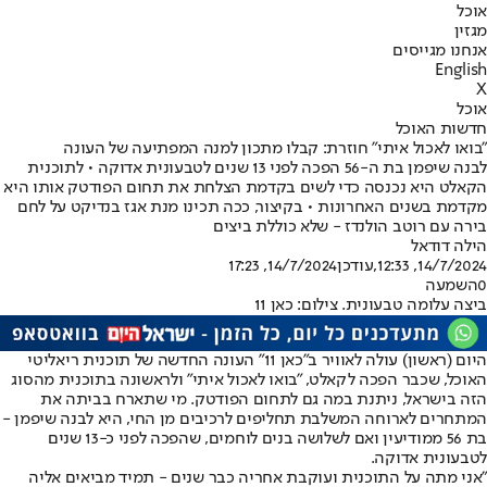
אוכל
מגזין
אנחנו מגייסים
English
X
אוכל
חדשות האוכל
"בואו לאכול איתי" חוזרת: קבלו מתכון למנה המפתיעה של העונה
לבנה שיפמן בת ה-56 הפכה לפני 13 שנים לטבעונית אדוקה • לתוכנית
הקאלט היא נכנסה כדי לשים בקדמת הצלחת את תחום הפודטק אותו היא
מקדמת בשנים האחרונות • בקיצור, ככה תכינו מנת אגז בנדיקט על לחם
בירה עם רוטב הולנדז - שלא כוללת ביצים
הילה דודאל
14/7/2024, 12:33
,עודכן
14/7/2024, 17:23
0
השמעה
ביצה עלומה טבעונית. צילום: כאן 11
היום (ראשון) עולה לאוויר ב"כאן 11" העונה החדשה של תוכנית ריאליטי
האוכל, שכבר הפכה לקאלט, "בואו לאכול איתי" ולראשונה בתוכנית מהסוג
הזה בישראל, ניתנת במה גם לתחום הפודטק. מי שתארח בביתה את
המתחרים לארוחה המשלבת תחליפים לרכיבים מן החי, היא לבנה שיפמן -
בת 56 ממודיעין ואם לשלושה בנים לוחמים, שהפכה לפני כ-13 שנים
לטבעונית אדוקה.
"אני מתה על התוכנית ועוקבת אחריה כבר שנים - תמיד מביאים אליה