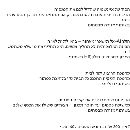
הסוד של איינשטיין שיגדיל לכם את הפנסיה
הריבית דריבית עובדת לטובתכם רק אם תתחילו מוקדם. כך תבנו עתיד
בטוח
בשיתוף מנורה מבטחים
אל תישארו מאחור – בואו לגלות לאן ה-AI הולך
הבינה המלאכותית לא תחליף אנשים, היא תחליף את מי שלא משתמש
בה!
בשיתוף HIT,המכון הטכנולוגי חולון
מהפכת הרובוטיקה לבית
מהפכת הניקיון החכם: כל הבית נקי בלחיצת כפתור
בשיתוף רונלייט
הטעויות שיחתכו לכם את קצבת הפנסיה
ממשיכת כספים ועד חוסר תכנון – הצעדים שיצילו את הכסף שלכם
בשיתוף מנורה מבטחים
איך 200 ש"ח בחודש הופכים ל140 אלף ?