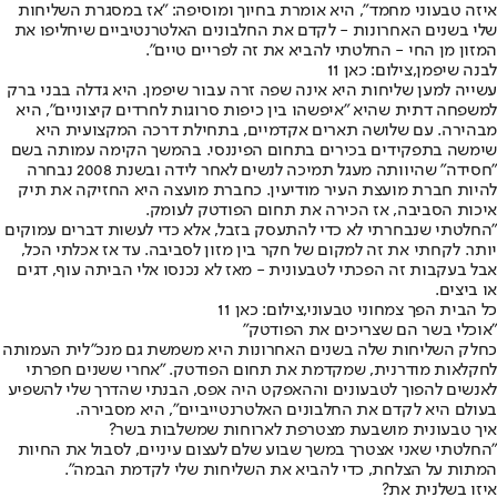
איזה טבעוני מחמד", היא אומרת בחיוך ומוסיפה: "אז במסגרת השליחות
שלי בשנים האחרונות - לקדם את החלבונים האלטרנטיביים שיחליפו את
המזון מן החי - החלטתי להביא את זה לפריים טיים".
לבנה שיפמן,צילום: כאן 11
עשייה למען שליחות היא אינה שפה זרה עבור שיפמן. היא גדלה בבני ברק
למשפחה דתית שהיא "איפשהו בין כיפות סרוגות לחרדים קיצוניים", היא
מבהירה. עם שלושה תארים אקדמיים, בתחילת דרכה המקצועית היא
שימשה בתפקידים בכירים בתחום הפיננסי. בהמשך הקימה עמותה בשם
"חסידה" שהיוותה מעגל תמיכה לנשים לאחר לידה ובשנת 2008 נבחרה
להיות חברת מועצת העיר מודיעין. כחברת מועצה היא החזיקה את תיק
איכות הסביבה, אז הכירה את תחום הפודטק לעומק.
"החלטתי שנבחרתי לא כדי להתעסק בזבל, אלא כדי לעשות דברים עמוקים
יותר. לקחתי את זה למקום של חקר בין מזון לסביבה. עד אז אכלתי הכל,
אבל בעקבות זה הפכתי לטבעונית - מאז לא נכנסו אלי הביתה עוף, דגים
או ביצים.
כל הבית הפך צמחוני טבעוני,צילום: כאן 11
"אוכלי בשר הם שצריכים את הפודטק"
כחלק השליחות שלה בשנים האחרונות היא משמשת גם מנכ"לית העמותה
לחקלאות מודרנית, שמקדמת את תחום הפודטק. "אחרי ששנים חפרתי
לאנשים להפוך לטבעונים וההאפקט היה אפס, הבנתי שהדרך שלי להשפיע
בעולם היא לקדם את החלבונים האלטרנטייביים", היא מסבירה.
איך טבעונית מושבעת מצטרפת לארוחות שמשלבות בשר?
"החלטתי שאני אצטרך במשך שבוע שלם לעצום עיניים, לסבול את החיות
המתות על הצלחת, כדי להביא את השליחות שלי לקדמת הבמה".
איזו בשלנית את?