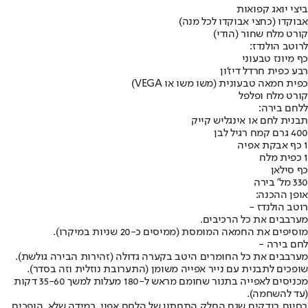
ביצי יואג קפואות
אבוקדו (כחצי אבוקדו לכל מנה)
קורט מלח שחור (הודי)
לרוטב הולנדז:
כף מיונז טבעוני
רבע כפית חרדל דיז'ון
כפית חמאה טבעונית (משו משו או VEGA)
קורט מלח ופלפל
ללחם בירה:
תבנית לחם או אינגליש קייק
400 גרם קמח רגיל לבן
1 כף אבקת אפיה
1 כפית מלח
כף סילאן
330 מל' בירה
אופן ההכנה:
רוטב הולנדז -
מערבבים את כל הרכיבים.
מוסיפים את החמאה המומסת (ממיסים כ-20 שניות במיקרו).
לחם בירה -
מערבבים את כל החומרים היטב בקערה גדולה (זהירות הבירה גולשת).
שופכים לתבנית עם נייר אפייה משומן (התערובת נוזלית וזה בסדר).
מכניסים לאפייה בתנור שחומם מראש ל-180 מעלות למשך 35-60 דקות
(עד להשחמה).
בסיום בודקים שגם החלק התחתון של הלחם אפוי, במידה שלא, הופכים