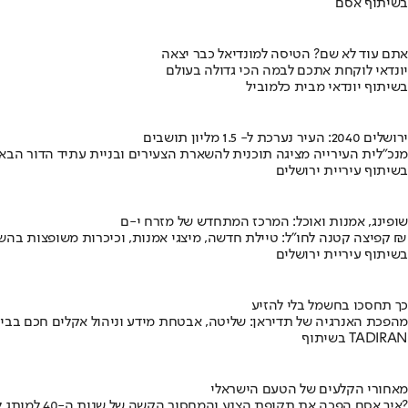
בשיתוף אסם
אתם עוד לא שם? הטיסה למונדיאל כבר יצאה
יונדאי לוקחת אתכם לבמה הכי גדולה בעולם
בשיתוף יונדאי מבית כלמוביל
ירושלים 2040: העיר נערכת ל- 1.5 מליון תושבים
מנכ"לית העירייה מציגה תוכנית להשארת הצעירים ובניית עתיד הדור הבא
בשיתוף עיריית ירושלים
שופינג, אמנות ואוכל: המרכז המתחדש של מזרח י-ם
קפיצה קטנה לחו"ל: טיילת חדשה, מיצגי אמנות, וכיכרות משופצות בהשקעה של 100 מיליון ₪
בשיתוף עיריית ירושלים
כך תחסכו בחשמל בלי להזיע
מהפכת האנרגיה של תדיראן: שליטה, אבטחת מידע וניהול אקלים חכם בבי
בשיתוף TADIRAN
מאחורי הקלעים של הטעם הישראלי
איך אסם הפכה את תקופת הצנע והמחסור הקשה של שנות ה-40 למותג לאומי?