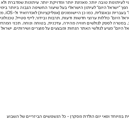
לעיתונות טובה יותר, מאוזנת יותר ומדויקת יותר. עיתונות שמדברת ולא צ
שלום. המהדורה המודפסת הראשונה פורסמה ב-30 ביולי 2007, וב-2010 הפך "ישראל היום" לעיתון הישראלי בעל שי
לחמנוביץ,
ל היום" כוללות ערוצי חדשות ודעות, תרבות ובידור, לייף סטייל, טכנולוגיה
ברית, במטרה לספק לגולשים חוויה מהירה, עדכנית, בטוחה ונוחה. תכני המה
ל היום" מציע לגולשי האתר הנחות ומבצעים על מוצרים ושירותים. ישראל 
ת במיוחד ופאי יום הולדת מסקרן • כל הנשנושים הביזריים של השבוע