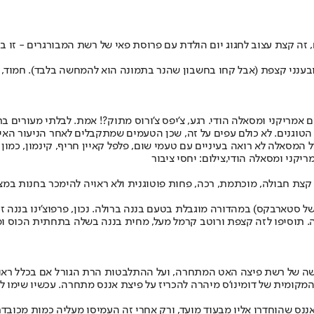
, זה קצת עצוב לחגוג יום הולדת עם פרוסת פאי של רשת המבורגרים - זו 
ענני קצפת (אבל קחו בחשבון שהנר בתמונה הוא להמחשה בלבד). חמוד, אב
ום אמריקני ומסאלה הודי. רגע, צ'יפס צ'ורוס מתוק?! אמת. לבלתי מעורים
נים. לא כולם עפים על זה, שכן הטעמים שמתקבלים לאחר הניעור האינטנ
ול המסאלה לא רואה בעיניים עם טעמי שום, פלפל קאיין חריף, קינמון, כמון
ריקני ומסאלה הודי,צילום: יחסי ציבור
 קצת חבולה, מוכתמת, רכה, פחות פוטוגנית ולא ראויה להימכר בחנות במ
 סטארבקס) במהדורה מוגבלת בטעם בננה ברולה. נכון, פרפוצ'ינו בננה 
 תוסיפו לזה קצפת ורוטב קרמל מעל, מחית בננה בשלה בתחתית הכוס ומעט
 של רשת פיצה האט המתחרה, ועל ההתלבטות הרת הגורל אם בכלל ראוי, או
קומית של דומינו'ס מיהרה להכריז על פיצת אננס מתחרה. עכשיו שימו לב
וצרלה וברוטב אננס שהוחדרו אליו מבעוד מועד, ורק אחרי זה העמיסו מעליה כמות