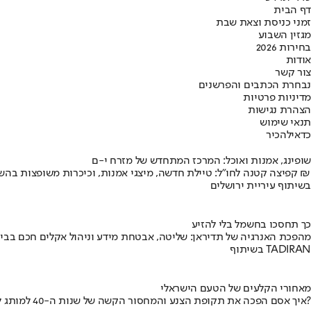
דף הבית
זמני כניסת וצאת שבת
מגזין השבוע
בחירות 2026
אודות
צור קשר
נבחרת הכתבים והפרשנים
מדיניות פרטיות
הצהרת נגישות
תנאי שימוש
כדאי
להכיר
שופינג, אמנות ואוכל: המרכז המתחדש של מזרח י-ם
קפיצה קטנה לחו"ל: טיילת חדשה, מיצגי אמנות, וכיכרות משופצות בהשקעה של 100 מיליון ₪
בשיתוף עיריית ירושלים
כך תחסכו בחשמל בלי להזיע
מהפכת האנרגיה של תדיראן: שליטה, אבטחת מידע וניהול אקלים חכם בבי
בשיתוף TADIRAN
מאחורי הקלעים של הטעם הישראלי
איך אסם הפכה את תקופת הצנע והמחסור הקשה של שנות ה-40 למותג לאומי?