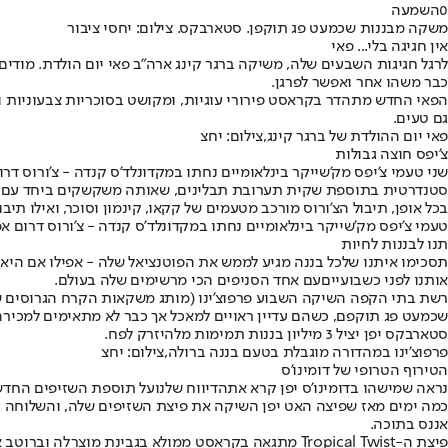
0
השמעה
משקה מבננות שכמעט פג תוקפן. סטארבקס. צילום: יחסי ציבור
אין חגיגה בלי... פאי
לרגל חגיגות השבעים שלה, משיקה ברגר קינג ארה"ב פאי יום הולדת. מודים
כבר משהו אחר ואפשר לפרגן.
הפאי החדש מתהדר בקראסט פירורי עוגיות, ומקושט בסוכריות צבעוניות וב
גם טעים.
פאי יום ההולדת של ברגר קינג,צילום: יחצ
צ'יפס חוצה גבולות
שני טעמי צ'יפס מק'שייקר בינלאומיים נחתו במקדונלד'ס קנדה - צ'ורוס דר
סטנדרטית בתוספת שקית תערובת תבלינים, שאותה משקשקים ביחד עם הטוג
בכל אופן, תיבול הצ'ורוס מורכב מטעמים של קקאו, קינמון וסוכר, ואילו תיב
טעמי צ'יפס מק'שייקר בינלאומיים נחתו במקדונלד'ס קנדה - צ'ורוס דרום אמ
תנו לבננות לחיות
תסכימו איתנו שלכל בננה מגיע לממש את הפוטנציאל שלה - אפילו אם היא
אותנו לפני כשבועיים
עם אחד הסניפים הכי מרשימים שלה בעולם.
רשת בתי הקפה השיקה השבוע פרפוצ'ינו (מותג משקאות הקרח הגרוסים של
שכמעט פג תוקפם, כשהם עדיין ראויים למאכל אך כבר לא מתאימים למכירה.
סטארבקס יפן יציל 3 מיליון בננות תמימות מלהיזרק לפח.
פרפוצ'ינו במהדורה מוגבלת בטעם בננה ברולה,צילום: יחצ
הטירוף הטרופי של דומינו'ס
נראה שמישהו בדומינו'ס יפן קרא את
הדיווח שלנו
על תוספת השזיפים החדשה
כמה ימים מאז שפיצה האט יפן השיקה את פיצת השזיפים שלה, והשלוחה המ
אננס בתוכה.
פיצת ה-Tropical Twist מתגאה בקראסט ממולא בגבינת מ