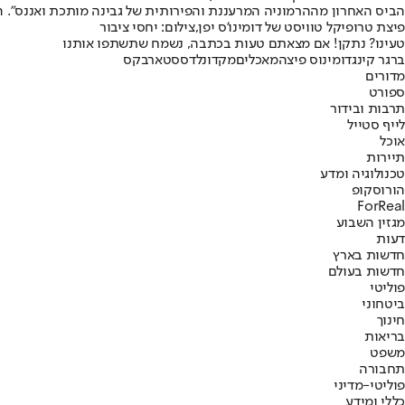
הביס האחרון מההרמוניה המרעננת והפירותית של גבינה מותכת ואננס". הצע
פיצת טרופיקל טוויסט של דומינו'ס יפן,צילום: יחסי ציבור
טעינו? נתקן! אם מצאתם טעות בכתבה, נשמח שתשתפו אותנו
ברגר קינג
דומינוס פיצה
מאכלים
מקדונלדס
סטארבקס
מדורים
ספורט
תרבות ובידור
לייף סטייל
אוכל
תיירות
טכנולוגיה ומדע
הורוסקופ
ForReal
מגזין השבוע
דעות
חדשות בארץ
חדשות בעולם
פוליטי
ביטחוני
חינוך
בריאות
משפט
תחבורה
פוליטי-מדיני
כללי ומידע