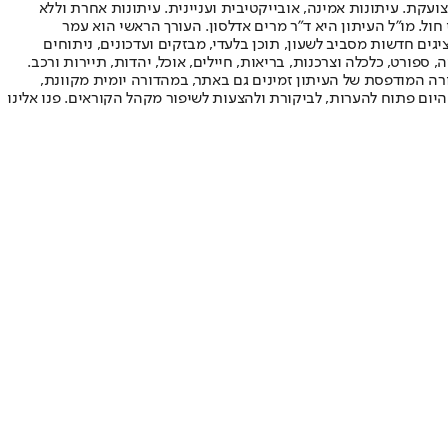
ועקת. עיתונות אמינה, אובייקטיבית ועניינית. עיתונות אחרת וללא
עור החשיפה הגבוה ביותר בימי חול. מו"ל העיתון היא ד"ר מרים אדלסון. העורך הראשי הוא עמר
 והעורך המייסד הוא עמוס רגב. אתרי האינטרנט של "ישראל היום" בעברית ובאנגלית, כמו כן היישומונים (אפליקציות) לאנדרואיד ול-iOS, מציגים חדשות מסביב לשעון, תוכן בלעדי, מבזקים ועדכונים, ניתוחים
, ספורט, כלכלה וצרכנות, בריאות, חיילים, אוכל, יהדות, תיירות ורכב.
דורה המודפסת של העיתון זמינים גם באתר, במהדורה יומית מקוונת,
היום פתוח להערות, לביקורת ולהצעות לשיפור מקהל הקוראים. פנו אלינו