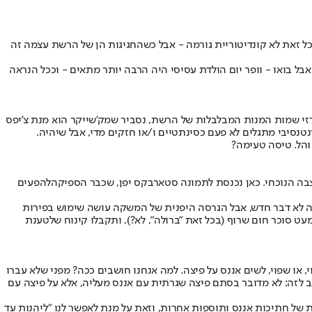
בכל זאת לא קונדיטוריית גורמה - אבל כשהחגיגות הן של הרשת עצמה זה
ל בואו - וופר יום הולדת עסיסי היה הרבה יותר מתאים - וככל הנראה
 ברזי שמות המנות המבלבלות של הרשת, נסביר שמק'שייקר הוא מנת צ'יפס
סיבי מתגלים לא פעם כסינתטיים ו/או חזקים מדי, אבל שיהיה.
 והל. טיסה טעימה?
צבה הנוכחי. כאן נכנסת לתמונה סטארבקס יפן, שכבר הספיקה
להפעים
זה לא דבר חדש, אבל הגרסה היפנית של המשקה עושה שימוש בפירות
 סוכר חום שרוף (בכל זאת "ברולה", לא?), ותקבלו קינוח שלטענת
 שפוי, לשים אננס על פיצה. למה אנחנו חושבים ככה? מפני שלא עברו
 לזה: לא מדובר בסתם פיצה שגרתית עם אננס מעליה, אלא על פיצה עם
 מכובדת של חתיכות אננס ותוספות אחרות, וזאת על מנת לאפשר לנו "ליהנות עד