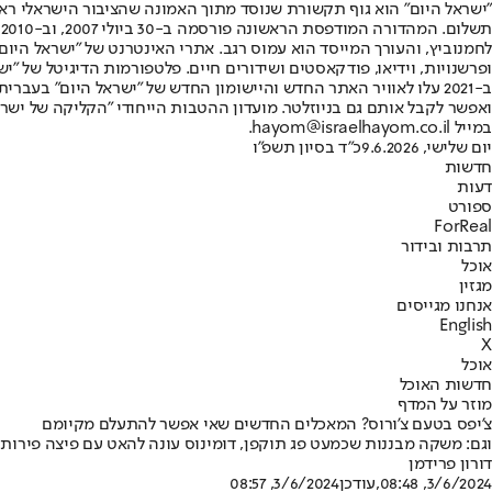
"ישראל היום" הוא גוף תקשורת שנוסד מתוך האמונה שהציבור הישראלי ראוי 
ת
ופרשנויות, וידיאו, פודקאסטים ושידורים חיים. פלטפורמות הדיגיטל של "ישרא
ב-2021 עלו לאוויר האתר החדש והיישומון החדש של "ישראל היום" בע
ואפשר לקבל אותם גם בניוזלטר. מועדון ההטבות הייחודי "הקליקה של ישרא
במייל hayom@israelhayom.co.il.
יום שלישי, 9.6.2026
כ"ד בסיון תשפ"ו
חדשות
דעות
ספורט
ForReal
תרבות ובידור
אוכל
מגזין
אנחנו מגייסים
English
X
אוכל
חדשות האוכל
מוזר על המדף
צ'יפס בטעם צ'ורוס? המאכלים החדשים שאי אפשר להתעלם מקיומם
וגם: משקה מבננות שכמעט פג תוקפן, דומינוס עונה להאט עם פיצה פירותי
דורון פרידמן
3/6/2024, 08:48
,עודכן
3/6/2024, 08:57