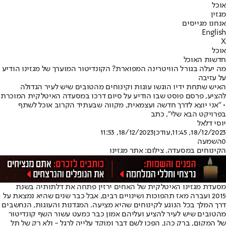
אוכל
מגזין
אנחנו מגייסים
English
X
אוכל
חדשות האוכל
מה יעלה בגורל הוויטרינה המפוארת? הקונדיטור המוערך של מגזינו הודיע
על עזיבה
האיש שתחת ידיו הוגשו עוגות וקינוחים מהטובים שיש לעיר הגדולה
להציע, פרסם פוסט שבו הודיע על סיום דרכו במסעדה האיטלקית המוכרת
• "אני יוצא לדרך חדשה ועצמאית, מקווה שבעתיד הקרוב אוכל לשתף
בפרויקט הבא שלי", כתב
יוסי דלאל
18/12/2023, 11:45
,עודכן
18/12/2023, 11:53
0
השמעה
הקינוחים במסעדה. צילום: אתר מגזינו
מסעדת מגזינו האיטלקית של האחים ירזין פתחה את דלתותיה בשנת
2015 ועברה מאז תהפוכות ושינויים רבים, אבל כבר שנים שהיא נמצאת על
דרך המלך בכל הנוגע לקינוחים שהיא מציעה. המגדנות והעוגות, הנחשבים
מהטובים שיש לעיר להציע ועליהם אמון כבר כמעט עשור השף קונדיטור
של המקום, ברק כהן, הפכו לשם דבר ומוקד עלייה לרגל - ולא רק של תל