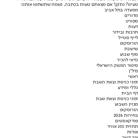
טעינו? נתקן! אם מצאתם טעות בכתבה, נשמח שתשתפו אותנו
מסעדה בתל אביב
מדורים
ספורט
דעות
תרבות ובידור
לייף סטייל
הורוסקופ
שישבת
סוף שבוע
כדאי להכיר
סיפור המשק הישראלי
נדל"ן
ראשי
זמני כניסת וצאת השבת
כללי ומידע
דף הבית
זמני כניסת וצאת שבת
מגזין השבוע
הורוסקופ
בחירות 2026
פודקאסטים
תחזית מזג אוויר
אודות
צור קשר