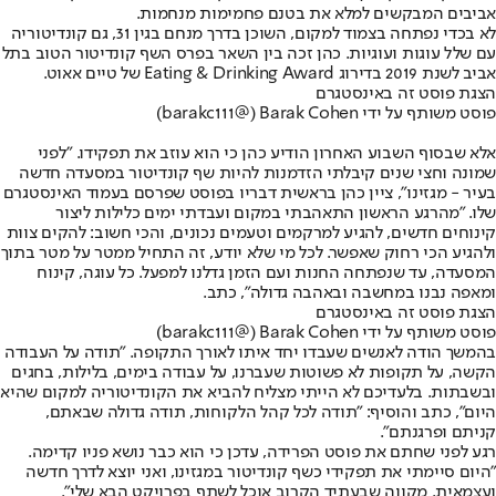
אביבים המבקשים למלא את בטנם פחמימות מנחמות.
לא בכדי נפתחה בצמוד למקום, השוכן בדרך מנחם בגין 31, גם קונדיטוריה
עם שלל עוגות ועוגיות. כהן זכה בין השאר בפרס השף קונדיטור הטוב בתל
אביב לשנת 2019 בדירוג Eating & Drinking Award של טיים אאוט.
הצגת פוסט זה באינסטגרם
פוסט משותף על ידי ‏‎Barak Cohen‎‏ (@‏‎barakc111‎‏)
אלא שבסוף השבוע האחרון הודיע כהן כי הוא עוזב את תפקידו. "לפני
שמונה וחצי שנים קיבלתי הזדמנות להיות שף קונדיטור במסעדה חדשה
בעיר - מגזינו", ציין כהן בראשית דבריו בפוסט שפרסם בעמוד האינסטגרם
שלו. "מהרגע הראשון התאהבתי במקום ועבדתי ימים כלילות ליצור
קינוחים חדשים, להגיע למרקמים וטעמים נכונים, והכי חשוב: להקים צוות
ולהגיע הכי רחוק שאפשר. לכל מי שלא יודע, זה התחיל ממטר על מטר בתוך
המסעדה, עד שנפתחה החנות ועם הזמן גדלנו למפעל. כל עוגה, קינוח
ומאפה נבנו במחשבה ובאהבה גדולה", כתב.
הצגת פוסט זה באינסטגרם
פוסט משותף על ידי ‏‎Barak Cohen‎‏ (@‏‎barakc111‎‏)
בהמשך הודה לאנשים שעבדו יחד איתו לאורך התקופה. "תודה על העבודה
הקשה, על תקופות לא פשוטות שעברנו, על עבודה בימים, בלילות, בחגים
ובשבתות. בלעדיכם לא הייתי מצליח להביא את הקונדיטוריה למקום שהיא
היום", כתב והוסיף: "תודה לכל קהל הלקוחות, תודה גדולה שבאתם,
קניתם ופרגנתם".
רגע לפני שחתם את פוסט הפרידה, עדכן כי הוא כבר נושא פניו קדימה.
"היום סיימתי את תפקידי כשף קונדיטור במגזינו, ואני יוצא לדרך חדשה
ועצמאית. מקווה שבעתיד הקרוב אוכל לשתף בפרויקט הבא שלי".