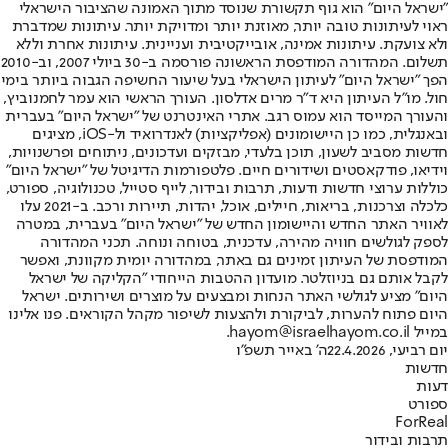
"ישראל היום" הוא גוף תקשורת שנוסד מתוך האמונה שהציבור הישראלי
ראוי לעיתונות טובה יותר, מאוזנת יותר ומדויקת יותר. עיתונות שמדברת
ולא צועקת. עיתונות אמינה, אובייקטיבית ועניינית. עיתונות אחרת וללא
תשלום. המהדורה המודפסת הראשונה פורסמה ב-30 ביולי 2007, וב-2010
הפך "ישראל היום" לעיתון הישראלי בעל שיעור החשיפה הגבוה ביותר בימי
חול. מו"ל העיתון היא ד"ר מרים אדלסון. העורך הראשי הוא עמר לחמנוביץ,
והעורך המייסד הוא עמוס רגב. אתרי האינטרנט של "ישראל היום" בעברית
ובאנגלית, כמו כן היישומונים (אפליקציות) לאנדרואיד ול-iOS, מציגים
חדשות מסביב לשעון, תוכן בלעדי, מבזקים ועדכונים, ניתוחים ופרשנויות,
וידיאו, פודקאסטים ושידורים חיים. פלטפורמות הדיגיטל של "ישראל היום"
כוללות ערוצי חדשות ודעות, תרבות ובידור, לייף סטייל, טכנולוגיה, ספורט,
כלכלה וצרכנות, בריאות, חיילים, אוכל, יהדות, תיירות ורכב. ב-2021 עלו
לאוויר האתר החדש והיישומון החדש של "ישראל היום" בעברית, במטרה
לספק לגולשים חוויה מהירה, עדכנית, בטוחה ונוחה. תכני המהדורה
המודפסת של העיתון זמינים גם באתר, במהדורה יומית מקוונת, ואפשר
לקבל אותם גם בניוזלטר. מועדון ההטבות הייחודי "הקליקה של ישראל
היום" מציע לגולשי האתר הנחות ומבצעים על מוצרים ושירותים. ישראל
היום פתוח להערות, לביקורת ולהצעות לשיפור מקהל הקוראים. פנו אלינו
במייל hayom@israelhayom.co.il.
יום רביעי, 22.4.2026
ה' באייר תשפ"ו
חדשות
דעות
ספורט
ForReal
תרבות ובידור