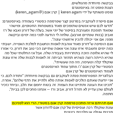
בבקשה מיוחדת מהגולשים.
הצגת פוסט זה באינסטגרם
פוסט משותף על ידי ‏‎keren agam | קרן אגם‎‏ (@‏‎keren_agam‎‏)
אגם סיפרה לעוקביה בסרטון קצר שפרסמה כסטורי בעמודה באינסטגרם:
"תדעו לכם שיש אנשים שתומכים מאוד במשפחות החטופים, ומישהי
שמאוד תומכת ומעורבת בסיפור של יוני אשר, בעלה של דורון ואבא של רז
ואביב (בנות שנתיים וארבע), שלחה לי הודעה לפני כמה ימים וביקשה
ממני, אם אני יכולה להכין איזושהי עוגה".
אגם הוסיפה ש"דורון מאוד אוהבת לאפות ונחשבת למלכת האפייה. ישבתי
כמה ימים וחשבתי איזו עוגה אני אאפה שתייצג הכי טוב את דורון, כי אמרו
לי שהיא אלופה וזוכה בתחרויות בעבודה שלה. אבל אז החלטתי שכל מה
שהיא הייתה רוצה כשהיא תחזור הביתה זה לאפות לבנות שלה איזו עוגת
שוקולד קלה וטעימה, וזה מה שעשיתי".
הסטורי של קרן אגם // מתוך עמוד האינסטגרם
לעמוד האינסטגרם של קרן אגם
הבלוגרית המפורסמת פנתה לעוקבים גם בבקשה מיוחדת: "ותודה לכם, כי
אני יודעת שאתם הולכים לאפות אותה מלא ולתייג את הדף שלהם", אמרה.
"תכינו את העוגה ותתייגו את העמוד. זה בטוח יחמם את הלב, וביחד נזכיר
לעולם שהן עדיין לא חזרו! דורון, אביב ורז – אנחנו מחכים לכן בבית",
חתמה.
ואם תהיתם איזה מתכון פרסמה קרן אגם בסטורי, הרי הוא לפניכם:
עוגת שוקולד רכה ועסיסית של קרן אגם לדורון אשר
תבנית עגולה או מלבנית בינונית