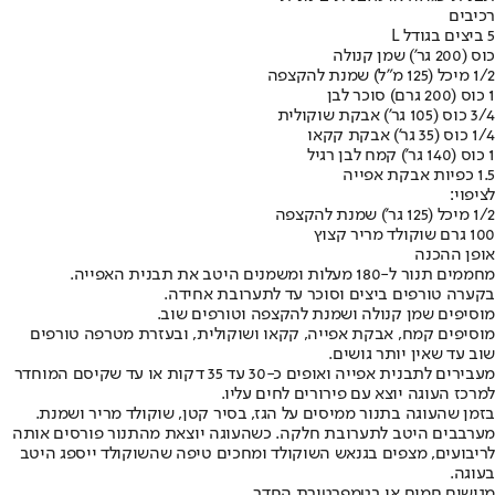
רכיבים
5 ביצים בגודל L
כוס (200 גר') שמן קנולה
1/2 מיכל (125 מ"ל) שמנת להקצפה
1 כוס (200 גרם) סוכר לבן
3/4 כוס (105 גר') אבקת שוקולית
1/4 כוס (35 גר') אבקת קקאו
1 כוס (140 גר') קמח לבן רגיל
1.5 כפיות אבקת אפייה
לציפוי:
1/2 מיכל (125 גר') שמנת להקצפה
100 גרם שוקולד מריר קצוץ
אופן ההכנה
מחממים תנור ל-180 מעלות ומשמנים היטב את תבנית האפייה.
בקערה טורפים ביצים וסוכר עד לתערובת אחידה.
מוסיפים שמן קנולה ושמנת להקצפה וטורפים שוב.
מוסיפים קמח, אבקת אפייה, קקאו ושוקולית, ובעזרת מטרפה טורפים
שוב עד שאין יותר גושים.
מעבירים לתבנית אפייה ואופים כ-30 עד 35 דקות או עד שקיסם המוחדר
למרכז העוגה יוצא עם פירורים לחים עליו.
בזמן שהעוגה בתנור ממיסים על הגז, בסיר קטן, שוקולד מריר ושמנת.
מערבבים היטב לתערובת חלקה. כשהעוגה יוצאת מהתנור פורסים אותה
לריבועים, מצפים בגנאש השוקולד ומחכים טיפה שהשוקולד ייספג היטב
בעוגה.
מגישים חמים או בטמפרטורת החדר.