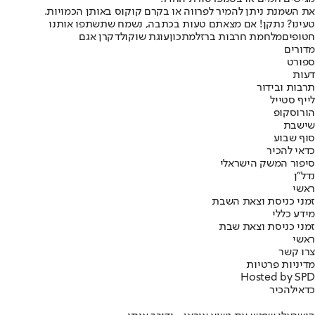
את השמנת ניתן להמיר לפרווה או בקרם קוקוס באותן הכמויות.
טעינו? נתקן! אם מצאתם טעות בכתבה, נשמח שתשתפו אותנו
חטופים
מלחמת חרבות ברזל
מתכון
עוגת שוקולד
קרן אגם
מדורים
ספורט
דעות
תרבות ובידור
לייף סטייל
הורוסקופ
שישבת
סוף שבוע
כדאי להכיר
סיפור המשק הישראלי
נדל"ן
ראשי
זמני כניסת וצאת השבת
מידע כללי
זמני כניסת וצאת שבת
ראשי
צרו קשר
מדיניות פרטיות
Hosted by SPD
כדאי
להכיר