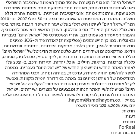
"ישראל היום" הוא גוף תקשורת שנוסד מתוך האמונה שהציבור הישראלי
ראוי לעיתונות טובה יותר, מאוזנת יותר ומדויקת יותר. עיתונות שמדברת
ולא צועקת. עיתונות אמינה, אובייקטיבית ועניינית. עיתונות אחרת וללא
תשלום. המהדורה המודפסת הראשונה פורסמה ב-30 ביולי 2007, וב-2010
הפך "ישראל היום" לעיתון הישראלי בעל שיעור החשיפה הגבוה ביותר בימי
חול. מו"ל העיתון היא ד"ר מרים אדלסון. העורך הראשי הוא עמר לחמנוביץ,
והעורך המייסד הוא עמוס רגב. אתרי האינטרנט של "ישראל היום" בעברית
ובאנגלית, כמו כן היישומונים (אפליקציות) לאנדרואיד ול-iOS, מציגים
חדשות מסביב לשעון, תוכן בלעדי, מבזקים ועדכונים, ניתוחים ופרשנויות,
וידיאו, פודקאסטים ושידורים חיים. פלטפורמות הדיגיטל של "ישראל היום"
כוללות ערוצי חדשות ודעות, תרבות ובידור, לייף סטייל, טכנולוגיה, ספורט,
כלכלה וצרכנות, בריאות, חיילים, אוכל, יהדות, תיירות ורכב. ב-2021 עלו
לאוויר האתר החדש והיישומון החדש של "ישראל היום" בעברית, במטרה
לספק לגולשים חוויה מהירה, עדכנית, בטוחה ונוחה. תכני המהדורה
המודפסת של העיתון זמינים גם באתר, במהדורה יומית מקוונת, ואפשר
לקבל אותם גם בניוזלטר. מועדון ההטבות הייחודי "הקליקה של ישראל
היום" מציע לגולשי האתר הנחות ומבצעים על מוצרים ושירותים. ישראל
היום פתוח להערות, לביקורת ולהצעות לשיפור מקהל הקוראים. פנו אלינו
במייל hayom@israelhayom.co.il.
יום שני, 20.4.2026
ג' באייר תשפ"ו
חדשות
דעות
ספורט
ForReal
תרבות ובידור