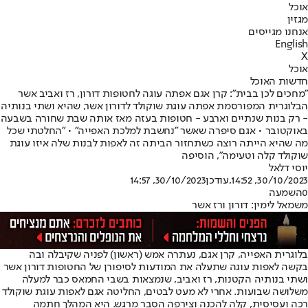
אוכל
מגזין
אנחנו מגייסים
English
X
אוכל
חדשות האוכל
"מחכים לכן בבית": קרן אגם אפתה עוגה לחטופות דורון, רז ואביב אשר
הבלוגרית המפורסמת אפתה עוגת שוקולד לדורון אשר, שהיא ושתי בנותיה
- רק בנות שנתיים וארבע - חטופות בעזה מאז אותה שבת שחורה בשבעה
באוקטובר • אגם סיפרה שאשר "נחשבת למלכת האפייה" • "החלטתי שכל
מה שהיא הייתה רוצה כשתחזור הביתה זה לאפות לבנות שלה איזו עוגת
שוקולד קלה וטעימה", הוסיפה
יוסי דלאל
30/10/2023, 14:52
,עודכן
30/10/2023, 14:57
0
השמעה
משמאל לימין: דורון ורז אשר
בלוגרית האפייה, קרן אגם, נעתרה אמש (ראשון) לפניה שקיבלה ובה
בקשה לאפות עוגה שתעלה את המודעות לסיפורן של החטופות דורון אשר
ושתי בנותיה הקטנות, רז ואביב, שנמצאות בשבי החמאס כבר למעלה
משלושה שבועות. אחרי לא מעט לבטים, החליטה אגם לאפות עוגת שוקולד
רכה ועסיסית, קלה להכנה וצירפה הסבר מרגש. היא המהלך חתמה