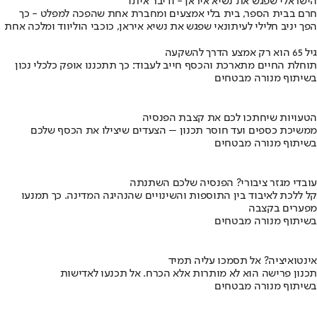
הישראלי שפגש את נשיא איראן - ודיבר איתו
חרם בבית הספר, בית בלי אמצעים ומחברת אחת שהפכה למפלט - כך
הפך יניב חלילי לעיתונאי שפגש את נשיא איראן, כוכבי הוליווד ומלכה אחת
גיל 65 הוא רק אמצע הדרך להשקעה
תוחלת החיים מתארכת והכסף חייב לעבוד: כך תתכננו אופק כלכלי נכון
בשיתוף מנורה מבטחים
הטעויות שיחתכו לכם את קצבת הפנסיה
ממשיכת כספים ועד חוסר תכנון – הצעדים שיצילו את הכסף שלכם
בשיתוף מנורה מבטחים
עובדי מגזר ציבורי? הפנסיה שלכם השתנתה
קל ללכת לאיבוד בין התוספות והשינויים שהנהיגה המדינה. כך תמנעו
מפערים בקצבה
בשיתוף מנורה מבטחים
אינטואיציה? אל תסמכו עליה תמיד
תכנון פרישה הוא לא מותרות אלא הכרח. אל תכנעו לאדישות
בשיתוף מנורה מבטחים