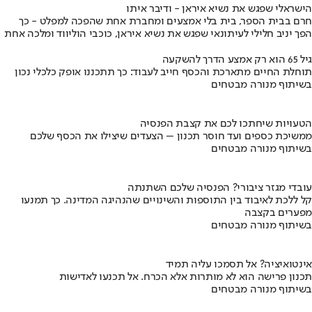
הישראלי שפגש את נשיא איראן - ודיבר איתו
חרם בבית הספר, בית בלי אמצעים ומחברת אחת שהפכה למפלט - כך
הפך יניב חלילי לעיתונאי שפגש את נשיא איראן, כוכבי הוליווד ומלכה אחת
גיל 65 הוא רק אמצע הדרך להשקעה
תוחלת החיים מתארכת והכסף חייב לעבוד: כך תתכננו אופק כלכלי נכון
בשיתוף מנורה מבטחים
הטעויות שיחתכו לכם את קצבת הפנסיה
ממשיכת כספים ועד חוסר תכנון – הצעדים שיצילו את הכסף שלכם
בשיתוף מנורה מבטחים
עובדי מגזר ציבורי? הפנסיה שלכם השתנתה
קל ללכת לאיבוד בין התוספות והשינויים שהנהיגה המדינה. כך תמנעו
מפערים בקצבה
בשיתוף מנורה מבטחים
אינטואיציה? אל תסמכו עליה תמיד
תכנון פרישה הוא לא מותרות אלא הכרח. אל תכנעו לאדישות
בשיתוף מנורה מבטחים