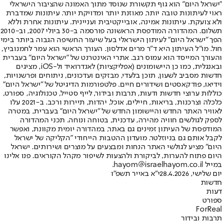
"ישראל היום" הוא גוף תקשורת שנוסד מתוך האמונה שהציבור הישראלי
ראוי לעיתונות טובה יותר, מאוזנת יותר ומדויקת יותר. עיתונות שמדברת
ולא צועקת. עיתונות אמינה, אובייקטיבית ועניינית. עיתונות אחרת וללא
תשלום. המהדורה המודפסת הראשונה פורסמה ב-30 ביולי 2007, וב-2010
הפך "ישראל היום" לעיתון הישראלי בעל שיעור החשיפה הגבוה ביותר בימי
חול. מו"ל העיתון היא ד"ר מרים אדלסון. העורך הראשי הוא עמר לחמנוביץ,
והעורך המייסד הוא עמוס רגב. אתרי האינטרנט של "ישראל היום" בעברית
ובאנגלית, כמו כן היישומונים (אפליקציות) לאנדרואיד ול-iOS, מציגים
חדשות מסביב לשעון, תוכן בלעדי, מבזקים ועדכונים, ניתוחים ופרשנויות,
וידיאו, פודקאסטים ושידורים חיים. פלטפורמות הדיגיטל של "ישראל היום"
כוללות ערוצי חדשות ודעות, תרבות ובידור, לייף סטייל, טכנולוגיה, ספורט,
כלכלה וצרכנות, בריאות, חיילים, אוכל, יהדות, תיירות ורכב. ב-2021 עלו
לאוויר האתר החדש והיישומון החדש של "ישראל היום" בעברית, במטרה
לספק לגולשים חוויה מהירה, עדכנית, בטוחה ונוחה. תכני המהדורה
המודפסת של העיתון זמינים גם באתר, במהדורה יומית מקוונת, ואפשר
לקבל אותם גם בניוזלטר. מועדון ההטבות הייחודי "הקליקה של ישראל
היום" מציע לגולשי האתר הנחות ומבצעים על מוצרים ושירותים. ישראל
היום פתוח להערות, לביקורת ולהצעות לשיפור מקהל הקוראים. פנו אלינו
במייל hayom@israelhayom.co.il.
יום שלישי, 28.4.2026
י"א באייר תשפ"ו
חדשות
דעות
ספורט
ForReal
תרבות ובידור