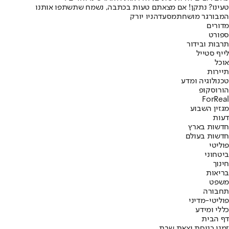
טעינו? נתקן! אם מצאתם טעות בכתבה, נשמח שתשתפו אותנו
המבורגר מושחת
מסעדה
ניו יורק
מדורים
ספורט
תרבות ובידור
לייף סטייל
אוכל
תיירות
טכנולוגיה ומדע
הורוסקופ
ForReal
מגזין השבוע
דעות
חדשות בארץ
חדשות בעולם
פוליטי
ביטחוני
חינוך
בריאות
משפט
תחבורה
פוליטי-מדיני
כללי ומידע
דף הבית
זמני כניסת וצאת שבת