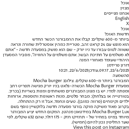
אוכל
מגזין
אנחנו מגייסים
English
X
אוכל
חדשות האוכל
ביותר מ-600 שקלים: קבלו את ההמבורגר הכשר החדש
הוא מוגש עם 24 קראט זהב, פטריית כמהין אוסטרלית שחורה ונראה
ששווה לטוס עבורו עד ניו יורק - שם הוא מושק במסעדה חדשה • "אתם
לא משלמים על חתיכת הבשר, אתם משלמים על החוויה", מסביר המסעדן
היהודי שעומד מאחורי המנה
דורון פרידמן
22/6/2023, 09:17
,עודכן
22/6/2023, 10:21
0
השמעה
המבורגר ביותר מ-600 שקלים. צילום: Mocha burger
מסעדת Mocha Burger הכשרה-גלאט בניו יורק מגישה תפריט רחב
ומפתה למדי. יש בו מגוון המבורגרים מושחתים ומנות בשריות (בכריך,
בטורטייה או בצלחת); מבחר סלטים, מנות ראשונות ותוספות, ארוחות
ילדים וקינוחים (פרווה כמובן). טעים ונחמד, אבל זו רק ההתחלה.
בקרוב מאוד משיקה מוקה בורגר מסעדה חדשה בלוקשיין נוסף בשם
Mocha Burger Lux במידטאון מנהטן. המקום החדש יציע המבורגר
מיוחד במינו במחיר של - תחזיקו חזק - 175 דולר, שהם 632 שקלים, לפי
שער החליפין נכון להיום (חמישי).
View this post on Instagram