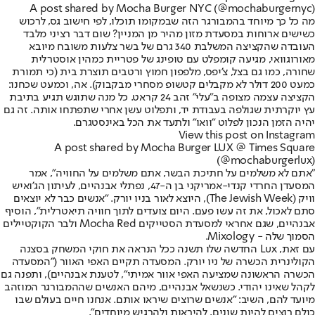
A post shared by Mocha Burger NYC (@mochaburgernyc)
מה כל כך מיוחד בהמבורגר הזה שבמקומו תוכלו, לפי חישוב גס, לרכוש
כשישים ארוחות במסעדת מזון מהיר מן המניין? שום דבר רציני מלבד
העובדה שהקציצה המשלבת 340 גרם של בשר צלעות משובח מיובא
מאורוגוואי, מגיעה קומפלט עם טופינג של פטריית כמהין אוסטרלית
שחורה, כמו גם בצל, צ'יפס, מלפפון חמוץ ורטבים תוצרת בית (כי תמורת
כמעט 200 דולר לא מקבלים קטשופ מסחרי מבקבוק). אה, וכמעט שכחנו:
הקציצה עצמה מצופה ב"עלי" זהב 24 קראט. כל מנה שתוגש תגיע בתיבת
עץ יוקרתית שגולפה בעבודת יד, ותפלוט עשן אחרי שתפתחו אותה. זה גם
יהיה הזמן הנכון לפלוט "וואו" ולתעד את הכל באינסטגרם.
View this post on Instagram
A post shared by Mocha Burger LUX @ Times Square
(@mochaburgerlux)
"אתם לא משלמים על חתיכת הבשר, אתם משלמים על החוויה", אמר
המסעדן החרדי קנדי-אמריקני בן ה-47, נפתלי אבנהיים, לעיתון הג'ואיש
וויק (The Jewish Week), היוצא לאור בניו יורק. "אנשים כבר לא יוצאים
סתם לאכול, את זה עשו פעם. היום צועדים לתוך חוויה תיאטרלית", הוסיף
אבנהיים, שגם אחראי למסעדת הסטייקים Mocha Red ולבר הקוקטיילים
הסמוך שלה - Mixology.
עם זאת, Lux החדשה שלו תשנה ככל הנראה את חוקי המשחק בסצנה
הקולינרית הכשרה של ניו יורק. המסעדה תקיים האפי האוור ("המסעדה
הכשרה הראשונה שמציעה האפי אוור אמיתי", לטענת אבנהיים), ותפנה גם
לקהל שאינו יהודי. כשנשאל אבנהיים, מיהם האנשים שההמבורגר המוזהב
מיועד להם, השיב: "אנשים שרוצים שיראו אותם. אנחנו חיים בעולם שבו
כולם רוצים להיות שונים, להיראות ולהרגיש מיוחדים".