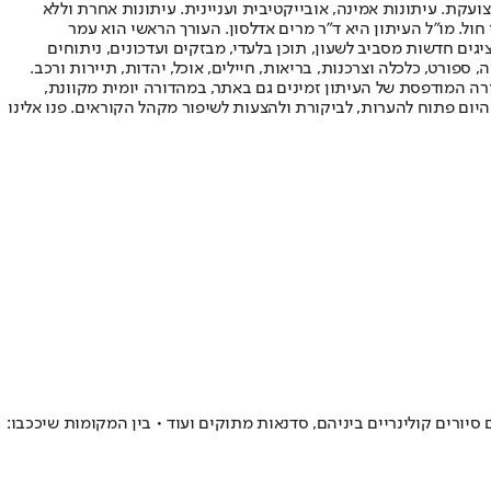
ועקת. עיתונות אמינה, אובייקטיבית ועניינית. עיתונות אחרת וללא
עור החשיפה הגבוה ביותר בימי חול. מו"ל העיתון היא ד"ר מרים אדלסון. העורך הראשי הוא עמר
 והעורך המייסד הוא עמוס רגב. אתרי האינטרנט של "ישראל היום" בעברית ובאנגלית, כמו כן היישומונים (אפליקציות) לאנדרואיד ול-iOS, מציגים חדשות מסביב לשעון, תוכן בלעדי, מבזקים ועדכונים, ניתוחים
, ספורט, כלכלה וצרכנות, בריאות, חיילים, אוכל, יהדות, תיירות ורכב.
דורה המודפסת של העיתון זמינים גם באתר, במהדורה יומית מקוונת,
היום פתוח להערות, לביקורת ולהצעות לשיפור מקהל הקוראים. פנו אלינו
יורים קולינריים ביניהם, סדנאות מתוקים ועוד • בין המקומות שיככבו: