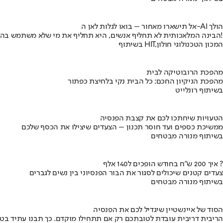
אל תישארו מאחור – בואו לגלות לאן ה-AI הולך
הבינה המלאכותית לא תחליף אנשים, היא תחליף את מי שלא משתמש בה!
בשיתוף HIT,המכון הטכנולוגי חולון
מהפכת הרובוטיקה לבית
מהפכת הניקיון החכם: כל הבית נקי בלחיצת כפתור
בשיתוף רונלייט
הטעויות שיחתכו לכם את קצבת הפנסיה
ממשיכת כספים ועד חוסר תכנון – הצעדים שיצילו את הכסף שלכם
בשיתוף מנורה מבטחים
איך 200 ש"ח בחודש הופכים ל140 אלף ?
צעדים קטנים שיכולים לסגור את הבור הפנסיוני בין נשים לגברים
בשיתוף מנורה מבטחים
הסוד של איינשטיין שיגדיל לכם את הפנסיה
הריבית דריבית עובדת לטובתכם רק אם תתחילו מוקדם. כך תבנו עתיד בט