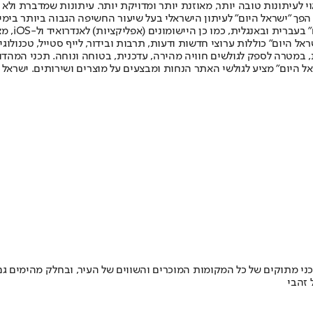
לעיתונות טובה יותר, מאוזנת יותר ומדויקת יותר. עיתונות שמדברת ולא צ
שלום. המהדורה המודפסת הראשונה פורסמה ב-30 ביולי 2007, וב-2010 הפך "ישראל היום" לעיתון הישראלי בעל שי
לחמנוביץ,
ל היום" כוללות ערוצי חדשות ודעות, תרבות ובידור, לייף סטייל, טכנולוגיה
ברית, במטרה לספק לגולשים חוויה מהירה, עדכנית, בטוחה ונוחה. תכני המה
ל היום" מציע לגולשי האתר הנחות ומבצעים על מוצרים ושירותים. ישראל 
י מתוקים של כל המקומות המוכרים והשווים של העיר, ובחלק מהימים גם ס
 זהבי