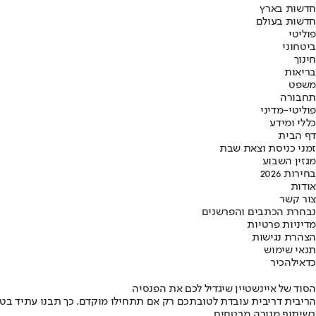
חדשות בארץ
חדשות בעולם
פוליטי
ביטחוני
חינוך
בריאות
משפט
תחבורה
פוליטי-מדיני
כללי ומידע
דף הבית
זמני כניסת וצאת שבת
מגזין השבוע
בחירות 2026
אודות
צור קשר
נבחרת הכתבים והפרשנים
מדיניות פרטיות
הצהרת נגישות
תנאי שימוש
כדאי
להכיר
הסוד של איינשטיין שיגדיל לכם את הפנסיה
הריבית דריבית עובדת לטובתכם רק אם תתחילו מוקדם. כך תבנו עתיד בט
בשיתוף מנורה מבטחים