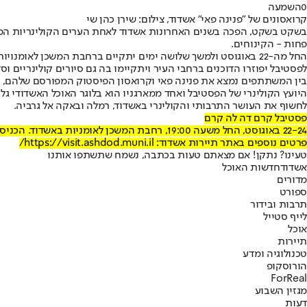
0
השמעה
קרואסונים של "פנינה פאי" אשדוד, צילום: שירן כהן שי
בשקט בשקט, הפכה בשנים האחרונות אשדוד לאחת הערים הקולינריות המסקר
פחות - הקינוחים.
לפסטיבל יפוזרו הדוכנים ברחבי העיר ויתקיימו בה גם סיורים קולינריים 
בין המשתתפים נמצא את פנינה פאי וקרואסון הפיסטוק המפורסם שלהם, פונצ'
היועץ הקולינרי של הפסטיבל ואחד ממארגניו הוא בלוגר האוכל האשדודי גל
לחשוף את העושר התרבותי והקולינרי באשדוד, רמלה ובאקה אל גרביה.
פסטיבל קרם דה לה קרם
22-24 באוגוסט, החל משעה 19:00, רחבת המשכן לאומניות באשדוד. הכניסה חופשית
פרטים נוספים באתר תיירות אשדוד: https://visit.ashdod.muni.il/
טעינו? נתקן! אם מצאתם טעות בכתבה, נשמח שתשתפו אותנו
אשדוד
חדשות האוכל
מדורים
ספורט
תרבות ובידור
לייף סטייל
אוכל
תיירות
טכנולוגיה ומדע
הורוסקופ
ForReal
מגזין השבוע
דעות