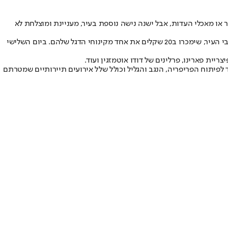
ו מאכלי העדות, אבל ישנה נישה נוספת בעיר, מעניינת ומוצלחת לא
החל מה-22 באוגוסט ולמשך שלושה ימים יתקיים ברחבת המשכן לאומנויות הבמה בעיר פסטיבל שיציג את מנות הדגל של לא פחות מ30 מקומות ברחבי העיר, שימכרו ב20 שקלים את אחד מקינוחי הדגל שלהם. ביום השלישי
יית פארינו, פרלינים של דודו אוטמזגין ועוד.
 לפיתוח הפריפריה, הנגב והגליל וכולל שלל אירועים תיירותיים שמטרתם