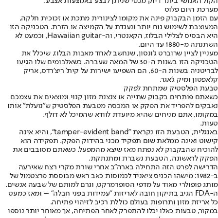
הקול האנושי ביתר דיוק מכפי שניתן לבצע באמצעות אצבע.
מערכת היום פלוס
עם הזמן הבקבוק פינה את מקומו לצינורית מתכת או זכוכית חלקה,
המעוצבת לשימוש נוח יותר ונענדת על הקמיצה או הזרת. הטכניקה הזו
היא הבסיס לצלילי הבלוז, הקאנטרי, וה-Hawaiian guitar, וכמעט לא
השתנתה מ-1880 עד היום.
מעניין לציין שרוברט ג'ונסון, שנחשב לאחד מאבות הבלוז, שיכלל את
הטכניקה הזו בשנות ה-30 של המאה שעברה. כשאלבומים שלו הגיעו
לבריטניה בשנות ה-60, הם השפיעו ישירות על קית' ריצ'רדס, אריק
קלאפטון ומיק ג'אגר.
טבעת הפלסטיק שמתחת לפקק
כשאתם פותחים בקבוק שתייה או צנצנת מזון קנוי ומוצאים את עצמכם
נאבקים להפריד את הפקק או המכסה מטבעת הפלסטיק ש"נועלת" אותו
במקומו, אתם מניחים שהיא מיועדת לוודא שהמיכל לא דולף.
טעות.
באנגלית, הטבעת הזו נקראת "tamper-evident band", והיא אינה
קישוט ואינה ממלאת שום תפקיד מכני בהידוק הפקק. תפקידה הוא
להוכיח שהבקבוק לא נפתח מאז שיצא מהמפעל. כשאתם מסובבים את
הפקק לראשונה, הטבעת נשברת ומתנתקת.
הדרישה לפרט הזה התחילה בארה"ב אחרי שורת מקרי רצח שאירעה
ב-1982: מישהו הכניס ציאניד לכמוסות כאב ראש מבוססת פרצטמול של
מותג פופולרי מאוד על מדפי הסופרמרקט, וגרם למותם של שבעה אנשים.
ה-FDA הגיב בתיקון חובה לאריזות "עמידות בפני חבלה" – ומאז כמעט
כל אריזת מזון ותרופות בעולם כוללת רכיב לזיהוי פתיחה.
במקור, טבעות כאלו יכלו להתפרק לאחר הפתיחה, אך מאוחר יותר נוספו