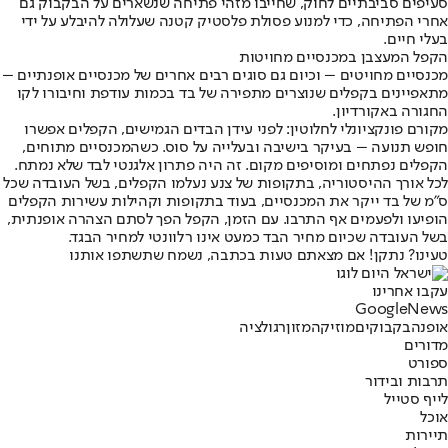
סעיפים סביבתיים לחוק, שחייבו מזהי פתיחה שנשארים על הבקבוק גם
אחרי הפתיחה, כדי למנוע פסולת פלסטיק קטנה שעלולה להיבלע על ידי
בעלי חיים.
הקפל המעצבן במכנסיים מחויטות
מכנסיים מחויטים – וכיום גם סוגים רבים אחרים של מכנסיים אופנתיים –
מתאפיינים בקפלים שנוצרים מתפירה של בד בכמות עודפת וחיבורו לקו
החגורה באקורדיון.
מקורם פונקציונלי לחלוטין: לפני עידן הבדים הגמישים, הקפלים אפשרו
חופש תנועה – בעיקר בישיבה ובעלייה על סוס. כשהמכנסיים מתוחים,
הקפלים נפתחים ומוסיפים מקום. זה היה פתרון אלגנטי לבד שלא נמתח.
לכל אורך ההיסטוריה, בתקופות של צנע נעלמו הקפלים, בשל העובדה שכל
ס"מ של בד ייקר את המכנסיים, בעוד בתקופות וקהילות עשירות הקפלים
הופיעו ולפעמים אף התרבו. עם הזמן, הקפל הפך לסתם הצהרה אופנתית,
בשל העובדה שכיום מחיר הבד כמעט אינו רלוונטי למחיר הבגד.
טעינו? נתקן! אם מצאתם טעות בכתבה, נשמח שתשתפו אותנו
עקבו אחרינו
G
o
o
g
l
e
News
אופנה
בקבוקים
מוזיקה
מזון
רגולציה
מדורים
ספורט
תרבות ובידור
לייף סטייל
אוכל
תיירות