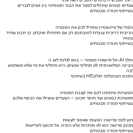
איך 200 ש"ח בחודש הופכים ל140 אלף ?
צעדים קטנים שיכולים לסגור את הבור הפנסיוני בין נשים לגברים
בשיתוף מנורה מבטחים
הסוד של איינשטיין שיגדיל לכם את הפנסיה
הריבית דריבית עובדת לטובתכם רק אם תתחילו מוקדם. כך תבנו עתיד
בטוח
בשיתוף מנורה מבטחים
אל תישארו מאחור – בואו לגלות לאן ה-AI הולך
הבינה המלאכותית לא תחליף אנשים, היא תחליף את מי שלא משתמש
בה!
בשיתוף HIT,המכון הטכנולוגי חולון
הטעויות שיחתכו לכם את קצבת הפנסיה
ממשיכת כספים ועד חוסר תכנון – הצעדים שיצילו את הכסף שלכם
בשיתוף מנורה מבטחים
רגע לפני פרישה: הטעות שאסור לעשות
תכנון פרישה הוא לא מותרות אלא הכרח. אל תכנעו לאדישות
בשיתוף מנורה מבטחים