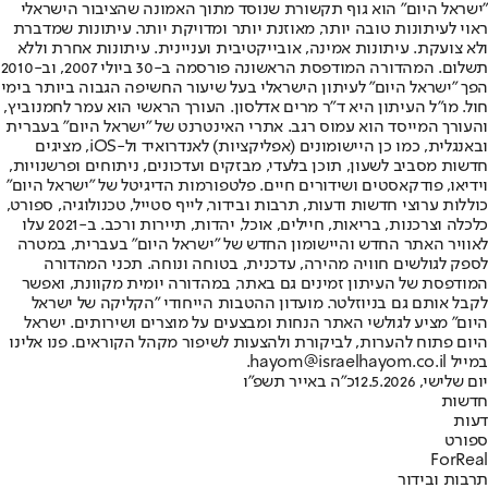
"ישראל היום" הוא גוף תקשורת שנוסד מתוך האמונה שהציבור הישראלי
ראוי לעיתונות טובה יותר, מאוזנת יותר ומדויקת יותר. עיתונות שמדברת
ולא צועקת. עיתונות אמינה, אובייקטיבית ועניינית. עיתונות אחרת וללא
תשלום. המהדורה המודפסת הראשונה פורסמה ב-30 ביולי 2007, וב-2010
הפך "ישראל היום" לעיתון הישראלי בעל שיעור החשיפה הגבוה ביותר בימי
חול. מו"ל העיתון היא ד"ר מרים אדלסון. העורך הראשי הוא עמר לחמנוביץ,
והעורך המייסד הוא עמוס רגב. אתרי האינטרנט של "ישראל היום" בעברית
ובאנגלית, כמו כן היישומונים (אפליקציות) לאנדרואיד ול-iOS, מציגים
חדשות מסביב לשעון, תוכן בלעדי, מבזקים ועדכונים, ניתוחים ופרשנויות,
וידיאו, פודקאסטים ושידורים חיים. פלטפורמות הדיגיטל של "ישראל היום"
כוללות ערוצי חדשות ודעות, תרבות ובידור, לייף סטייל, טכנולוגיה, ספורט,
כלכלה וצרכנות, בריאות, חיילים, אוכל, יהדות, תיירות ורכב. ב-2021 עלו
לאוויר האתר החדש והיישומון החדש של "ישראל היום" בעברית, במטרה
לספק לגולשים חוויה מהירה, עדכנית, בטוחה ונוחה. תכני המהדורה
המודפסת של העיתון זמינים גם באתר, במהדורה יומית מקוונת, ואפשר
לקבל אותם גם בניוזלטר. מועדון ההטבות הייחודי "הקליקה של ישראל
היום" מציע לגולשי האתר הנחות ומבצעים על מוצרים ושירותים. ישראל
היום פתוח להערות, לביקורת ולהצעות לשיפור מקהל הקוראים. פנו אלינו
במייל hayom@israelhayom.co.il.
יום שלישי, 12.5.2026
כ"ה באייר תשפ"ו
חדשות
דעות
ספורט
ForReal
תרבות ובידור