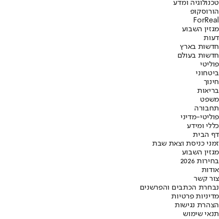
טכנולוגיה ומדע
הורוסקופ
ForReal
מגזין השבוע
דעות
חדשות בארץ
חדשות בעולם
פוליטי
ביטחוני
חינוך
בריאות
משפט
תחבורה
פוליטי-מדיני
כללי ומידע
דף הבית
זמני כניסת וצאת שבת
מגזין השבוע
בחירות 2026
אודות
צור קשר
נבחרת הכתבים והפרשנים
מדיניות פרטיות
הצהרת נגישות
תנאי שימוש