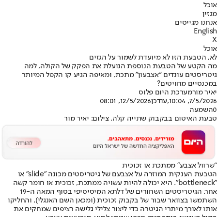
אוכל
מגזין
אנחנו מגייסים
English
X
אוכל
לא, הטבעת הזו לא מיועדת לשמור על הגזים
מה הקטע של הטבעת הנוספת הנועלת את הפקק של הקולה, למה
גיטריסטים עונדים “אצבעון" מתכת, ומאיפה הגיע קו הקפל המיותר
במכנסיים מחויטים?
יאיר מור
מערכת היום פלוס
7/5/2026, 10:04
,עודכן
12/5/2026, 08:01
0
השמעה
טבעת האיטום בבקבוק שתייה קלה. צילום: יאיר מור
“שרוול אצבע" ממתכת או זכוכית
הטבעת הענקית המוזרה על אצבעם של גיטריסטים מכונה "slide" או
"bottleneck". היא יכולה להיות עשויה ממתכת, זכוכית או חומר קשה
אחר. הגיטריסטים השחורים של דלתא המיסיסיפי בסוף המאה ה-19
השתמשו בצוואר שבור של בקבוק זכוכית (ומכאן השם האנגלי), והחליקו
אותו לאורך מיתרי הגיטרה כדי ליצור צלילי גלישה רציפים שמחקים את