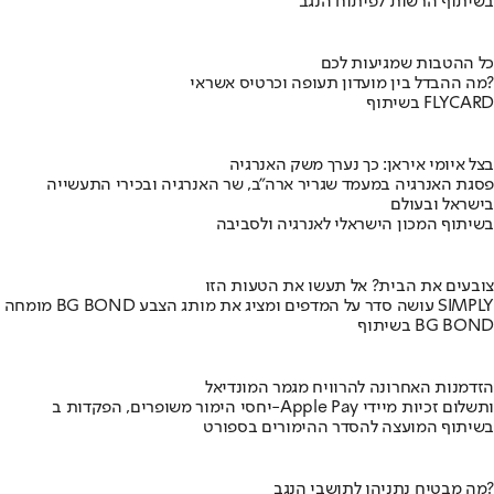
בשיתוף הרשות לפיתוח הנגב
כל ההטבות שמגיעות לכם
מה ההבדל בין מועדון תעופה וכרטיס אשראי?
בשיתוף FLYCARD
בצל איומי איראן: כך נערך משק האנרגיה
פסגת האנרגיה במעמד שגריר ארה"ב, שר האנרגיה ובכירי התעשייה
בישראל ובעולם
בשיתוף המכון הישראלי לאנרגיה ולסביבה
צובעים את הבית? אל תעשו את הטעות הזו
מומחה BG BOND עושה סדר על המדפים ומציג את מותג הצבע SIMPLY
בשיתוף BG BOND
הזדמנות האחרונה להרוויח מגמר המונדיאל
יחסי הימור משופרים, הפקדות ב-Apple Pay ותשלום זכיות מיידי
בשיתוף המועצה להסדר ההימורים בספורט
מה מבטיח נתניהו לתושבי הנגב?