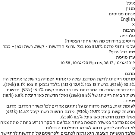
אוכל
מגזין
אנחנו מגייסים
English
X
תרבות
טלוויזיה
רייטינג בחירות: מה היו אחוזי הצפייה?
על פי נתוני מדגם 51.5% צפו בכל ערוצי החדשות • קשת, רשת וכאן - כמה
צפו בכל ערוץ?
ערן סויסה
10/4/2019, 08:17
,עודכן
10/4/2019, 10:58
0
מדגם
מנתוני רייטינג לדקת המדגם, עולה כי אחוזי הצפייה בקשת 12 אתמול היו
30.5% (936k), ברשת 13 צפו 12.9% (413k) בלבד ובכאן 11 צפו 8.1% (294k).
במהדורות החדשות המרכזיות צפו בחדשות קשת 19.1% (577k), חדשות
רשת הביאה רייטינג של 8.8% (286k) ואילו חדשות כאן קיבלה 5.8% (187k)
צפייה.
לעומת זאת, ברשת מדווחים על נתונים אחרים לכל משדר המדגם: מדגם
חדשות קשת קיבל 29.5% (930k), מדגם חדשות רשת קיבל 14.4% (463k)
ואילו מדגם חדשות כאן קיבל 8.2% (258k).
אמנם מדובר במשדר הנצפה ביותר, אבל עם הסקר הגרוע ביותר. מינה צמח
לא הצליחה לדייק בנוגע לארבע המפלגות הגדולות.
מלבד הטעיית הציבור, היא גרמה לכתבים ולפרשנים של החדשות להתיישר