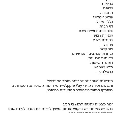
בריאות
משפט
תחבורה
פוליטי-מדיני
כללי ומידע
דף הבית
זמני כניסת וצאת שבת
מגזין השבוע
בחירות 2026
אודות
צור קשר
נבחרת הכתבים והפרשנים
מדיניות פרטיות
הצהרת נגישות
תנאי שימוש
כדאי
להכיר
הזדמנות האחרונה להרוויח מגמר המונדיאל
יחסי הימור משופרים, הפקדות ב-Apple Pay ותשלום זכיות מיידי
בשיתוף המועצה להסדר ההימורים בספורט
מה מבטיח נתניהו לתושבי הנגב?
בנגב יש צמיחה, יש ביקוש ואנחנו נמשיך לראות את הנגב ולפתח אותו