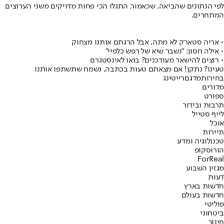
לפי הנתונים שהביאה, שכאמור, התגלו הכי פחות מדויקים משני הערוצים
המתחרים.
• אריה סטארק לא מתה, אבל הרגתם אותנו מצחוק
• אילה חסון: "נשבר שיא של רפש כלפיי"
• רוצים להישאר מעודכנים? בואו לאינסטגרם
טעינו? נתקן! אם מצאתם טעות בכתבה, נשמח שתשתפו אותנו
בחירות
מדגם
רייטינג
מדורים
ספורט
תרבות ובידור
לייף סטייל
אוכל
תיירות
טכנולוגיה ומדע
הורוסקופ
ForReal
מגזין השבוע
דעות
חדשות בארץ
חדשות בעולם
פוליטי
ביטחוני
חינוך