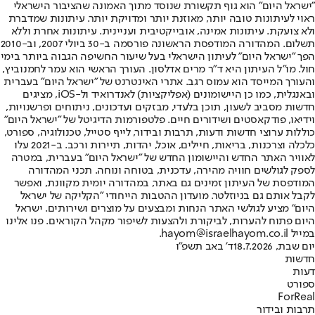
"ישראל היום" הוא גוף תקשורת שנוסד מתוך האמונה שהציבור הישראלי
ראוי לעיתונות טובה יותר, מאוזנת יותר ומדויקת יותר. עיתונות שמדברת
ולא צועקת. עיתונות אמינה, אובייקטיבית ועניינית. עיתונות אחרת וללא
תשלום. המהדורה המודפסת הראשונה פורסמה ב-30 ביולי 2007, וב-2010
הפך "ישראל היום" לעיתון הישראלי בעל שיעור החשיפה הגבוה ביותר בימי
חול. מו"ל העיתון היא ד"ר מרים אדלסון. העורך הראשי הוא עמר לחמנוביץ,
והעורך המייסד הוא עמוס רגב. אתרי האינטרנט של "ישראל היום" בעברית
ובאנגלית, כמו כן היישומונים (אפליקציות) לאנדרואיד ול-iOS, מציגים
חדשות מסביב לשעון, תוכן בלעדי, מבזקים ועדכונים, ניתוחים ופרשנויות,
וידיאו, פודקאסטים ושידורים חיים. פלטפורמות הדיגיטל של "ישראל היום"
כוללות ערוצי חדשות ודעות, תרבות ובידור, לייף סטייל, טכנולוגיה, ספורט,
כלכלה וצרכנות, בריאות, חיילים, אוכל, יהדות, תיירות ורכב. ב-2021 עלו
לאוויר האתר החדש והיישומון החדש של "ישראל היום" בעברית, במטרה
לספק לגולשים חוויה מהירה, עדכנית, בטוחה ונוחה. תכני המהדורה
המודפסת של העיתון זמינים גם באתר, במהדורה יומית מקוונת, ואפשר
לקבל אותם גם בניוזלטר. מועדון ההטבות הייחודי "הקליקה של ישראל
היום" מציע לגולשי האתר הנחות ומבצעים על מוצרים ושירותים. ישראל
היום פתוח להערות, לביקורת ולהצעות לשיפור מקהל הקוראים. פנו אלינו
במייל hayom@israelhayom.co.il.
יום שבת, 18.7.2026
ד' באב תשפ"ו
חדשות
דעות
ספורט
ForReal
תרבות ובידור