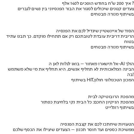
איך 200 ש"ח בחודש הופכים ל140 אלף ?
צעדים קטנים שיכולים לסגור את הבור הפנסיוני בין נשים לגברים
בשיתוף מנורה מבטחים
הסוד של איינשטיין שיגדיל לכם את הפנסיה
הריבית דריבית עובדת לטובתכם רק אם תתחילו מוקדם. כך תבנו עתיד
בטוח
בשיתוף מנורה מבטחים
אל תישארו מאחור – בואו לגלות לאן ה-AI הולך
הבינה המלאכותית לא תחליף אנשים, היא תחליף את מי שלא משתמש
בה!
בשיתוף HIT,המכון הטכנולוגי חולון
מהפכת הרובוטיקה לבית
מהפכת הניקיון החכם: כל הבית נקי בלחיצת כפתור
בשיתוף רונלייט
הטעויות שיחתכו לכם את קצבת הפנסיה
ממשיכת כספים ועד חוסר תכנון – הצעדים שיצילו את הכסף שלכם