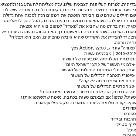
בדיונית. למרות העליונות הצבאית שלנו, עזה מצליחה לתעתע בנו ולהמציא
כל פעם איומים חדשים: מנהרות, בלונים, רקטות וכו'. גם העובדה שיש לנו
שם חיילים שטרם שבו הביתה הופכת את המקום הזה לסכנה אחת גדולה
כמרחב פעולה. וכשהמציאות מתערבבת עם הסדרה, הכל הופך לריאליסטי
מאוד, וזה בדיוק מה שהביא את "פאודה" למקום בוא היא נמצאת.
פאודה הציבה בשתי עונותיה הראשונות רף מאוד גבוה, ובעונה הזאת היא
תצטרך להצדיק את הקרדיט שהיא קיבלה מהצופים. האם היא תצליח?
נחיה ונראה.
"פאודה" עונה 3, yes Action, 22:00
2010-2019 | מסכמים עשור:
•
תוכניות הטלוויזיה המביכות של העשור
•
אלבומי העשור של כתבי "ישראל היום"
•
עידן הבינג': הסדרות הגדולות של העשור
•
סיפורי האהבה הגדולים של העשור
•
בחנו את עצמכם: מה לא קרה?
•
20 הסרטים הגדולים של העשור
•
כל התרבות, הרכילות והבידור - עכשיו באינסטגרם!
טעינו? נתקן! אם מצאתם טעות בכתבה, נשמח שתשתפו אותנו
yes
ביקורת טלוויזיה
ליאור רז
מארינה מקסימיליאן
פאודה
מדורים
ספורט
תרבות ובידור
לייף סטייל
אוכל
תיירות