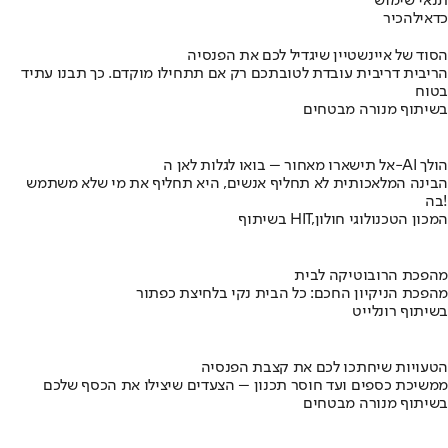
תנאי שימוש
כדאי
להכיר
הסוד של איינשטיין שיגדיל לכם את הפנסיה
הריבית דריבית עובדת לטובתכם רק אם תתחילו מוקדם. כך תבנו עתיד
בטוח
בשיתוף מנורה מבטחים
אל תישארו מאחור – בואו לגלות לאן ה-AI הולך
הבינה המלאכותית לא תחליף אנשים, היא תחליף את מי שלא משתמש
בה!
בשיתוף HIT,המכון הטכנולוגי חולון
מהפכת הרובוטיקה לבית
מהפכת הניקיון החכם: כל הבית נקי בלחיצת כפתור
בשיתוף רונלייט
הטעויות שיחתכו לכם את קצבת הפנסיה
ממשיכת כספים ועד חוסר תכנון – הצעדים שיצילו את הכסף שלכם
בשיתוף מנורה מבטחים