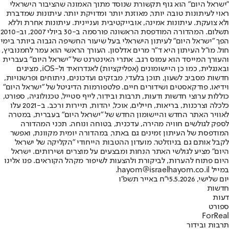
"ישראל היום" הוא גוף תקשורת שנוסד מתוך האמונה שהציבור הישראלי
ראוי לעיתונות טובה יותר, מאוזנת יותר ומדויקת יותר. עיתונות שמדברת
ולא צועקת. עיתונות אמינה, אובייקטיבית ועניינית. עיתונות אחרת וללא
תשלום. המהדורה המודפסת הראשונה פורסמה ב-30 ביולי 2007, וב-2010
הפך "ישראל היום" לעיתון הישראלי בעל שיעור החשיפה הגבוה ביותר בימי
חול. מו"ל העיתון היא ד"ר מרים אדלסון. העורך הראשי הוא עמר לחמנוביץ,
והעורך המייסד הוא עמוס רגב. אתרי האינטרנט של "ישראל היום" בעברית
ובאנגלית, כמו כן היישומונים (אפליקציות) לאנדרואיד ול-iOS, מציגים
חדשות מסביב לשעון, תוכן בלעדי, מבזקים ועדכונים, ניתוחים ופרשנויות,
וידיאו, פודקאסטים ושידורים חיים. פלטפורמות הדיגיטל של "ישראל היום"
כוללות ערוצי חדשות ודעות, תרבות ובידור, לייף סטייל, טכנולוגיה, ספורט,
כלכלה וצרכנות, בריאות, חיילים, אוכל, יהדות, תיירות ורכב. ב-2021 עלו
לאוויר האתר החדש והיישומון החדש של "ישראל היום" בעברית, במטרה
לספק לגולשים חוויה מהירה, עדכנית, בטוחה ונוחה. תכני המהדורה
המודפסת של העיתון זמינים גם באתר, במהדורה יומית מקוונת, ואפשר
לקבל אותם גם בניוזלטר. מועדון ההטבות הייחודי "הקליקה של ישראל
היום" מציע לגולשי האתר הנחות ומבצעים על מוצרים ושירותים. ישראל
היום פתוח להערות, לביקורת ולהצעות לשיפור מקהל הקוראים. פנו אלינו
במייל hayom@israelhayom.co.il.
יום שלישי, 5.5.2026
י"ח באייר תשפ"ו
חדשות
דעות
ספורט
ForReal
תרבות ובידור