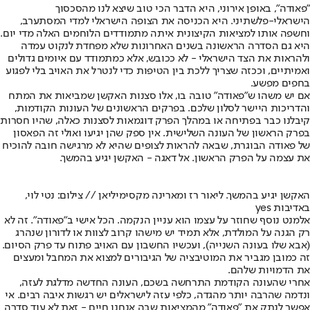
"פאודה", באופן אירוני, היא הדבר הכי טוב שיצא לנו מהסכסוך
הישראלי-פלשתיני. היא הכניסה את הצופה הישראלי למדי המסתערב,
וחשפה אותו למציאות הקיצונית איתה מתמודדים הלוחמים האלה מדי יום.
היא גם הסדרה הראשונה בשנים האחרונות שלא מפחדת לנקוט עמדה
ולהראות את הצד הישראלי - לא ככובש, אלא כמתמודד עם איומים גדולים
ואמיתיים, וככזה שצריך ללכת בין הטיפות כדי לנטרל את האויב בלי לפגוע
בחפים מפשע.
אם יש משהו ש"פאודה" טובה בו, אלו סצנות האקשן שמביאות את המתח
והדריכות היישר לסלון שלכם. בפרקים הראשונים של העונות הקודמות,
קיבלנו כבר בפתיחה או במהלך הפרק דוגמאות לסצנות כאלה, שהיו חסרות
בפרק הראשון של העונה השלישית. אין ספק שהן יגיעו ואולי זה הפאסון
של פאודה הבוגרת, שבאה להראות לצופים שהיא לא מרגישה חובה להוכיח
את עצמה על הפרק הראשון. אל דאגה - האקשן יגיע בהמשך.
האקשן יגיע בהמשך. ליאור רז ומארינה מקסימיליאן // צילום: נטי לוי,
באדיבות yes
אלמנט נוסף שחוזר על עצמו הוא עניין הנקמה. הכל אישי ב"פאודה". זה לא
רק הגנה על המולדת, אלא תמיד יש מישהו קרוב לצוות או לדורון שנהרג
(אבא שלו בעונה השנייה), ועכשיו החשבון עם האויב פתוח עד פרק הסיום.
זה כמובן מגביר את המוטיבציה של הגיבורים למצוא את המחבל ומעצים
את הדמויות שלהם.
אחרי שהעונה הקודמת התרחשה בשכם, העונה החדשה מדלגת לעזה,
ונדמה שהרבה יותר מהגדה, כלפי עזה לישראלים יש רגשות איבה רבים. אי
אפשר לנתק את "פאודה" מהמציאות שבה אנחנו חיים - זאת לא עוד סדרה