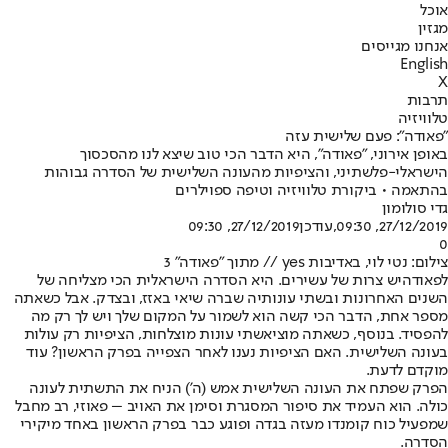
אוכל
מגזין
אנחנו מגייסים
English
X
תרבות
טלוויזיה
"פאודה": פעם שלישית עזה
באופן אירוני, "פאודה", היא הדבר הכי טוב שיצא לנו מהסכסוך
הישראלי-פלשתיני, והציפיות מהעונה השלישית של הסדרה גבוהות
בהתאמה • ביקורת טלוויזיה וטיפה ספוילרים
גדי סולומון
27/12/2019, 09:30
,עודכן
27/12/2019, 09:30
0
צילום: נטי לוי, באדיבות yes // מתוך "פאודה" 3
ל
פאודה
יש צרות של עשירים. היא הסדרה הישראלית הכי מצליחה של
השנים האחרונות ובשתי עונותיה שברה שיאי באזז, ובצדק. אבל כשאתה
מספר אחת, הדבר הכי קשה הוא לשמור על המקום שלך ויש לך רק מה
להפסיד. בנוסף, כשאתה מוציא
שתי עונות מוצלחות
, הציפיות רק עולות
בעונה השלישית. האם הציפיות נענו לאחר הצפייה בפרק הראשון? עוד
מוקדם לדעת.
הפרק שפתח את העונה השלישית אמש (ה') הניח את התשתית לעונה
כולה. הוא העמיד את סיפור המסגרת וסימן את האויב – פאוזי, רב מחבל
שמפעיל כוח קומנדו מעזה בגדה ופוגע כבר בפרק הראשון באחד מיקירי
הסדרה.