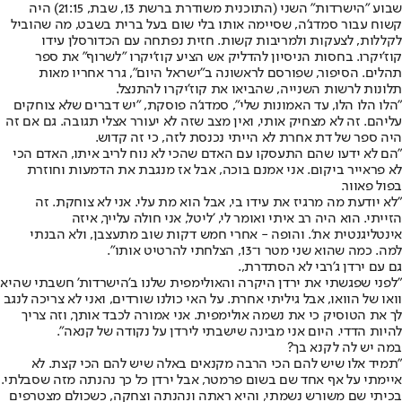
שבוע "הישרדות" השני (התוכנית משודרת ברשת 13, שבת, 21:15) היה
קשוח עבור סמדג'ה, שסיימה אותו בלי שום בעל ברית בשבט, מה שהוביל
לקללות, לצעקות ולמריבות קשות. חזית נפתחה עם הכדורסלן עידו
קוז'יקרו. בחסות הניסיון להדליק אש הציע קוז'יקרו "לשרוף" את ספר
תהלים. הסיפור, שפורסם לראשונה ב"ישראל היום", גרר אחריו מאות
תלונות לרשות השנייה, שהביאו את קוז'יקרו להתנצל.
"הלו הלו הלו, עד האמונות שלי", סמדג'ה פוסקת, "יש דברים שלא צוחקים
עליהם. זה לא מצחיק אותי, ואין מצב שזה לא יעורר אצלי תגובה. גם אם זה
היה ספר של דת אחרת לא הייתי נכנסת לזה, כי זה קדוש.
"הם לא ידעו שהם התעסקו עם האדם שהכי לא נוח לריב איתו, האדם הכי
לא פראייר ביקום. אני אמנם בוכה, אבל אז מנגבת את הדמעות וחוזרת
בפול פאוור.
"לא יודעת מה מרגיז את עידו בי, אבל הוא מת עלי. אני לא צוחקת. זה
הזייתי. הוא היה רב איתי ואומר לי, 'ליטל, אני חולה עלייך, איזה
אינטליגנטית את'. והופה - אחרי חמש דקות שוב מתעצבן, ולא הבנתי
למה. כמה שהוא שני מטר ו־13, הצלחתי להרטיט אותו".
גם עם ירדן ג'רבי לא הסתדרת,.
"לפני שפגשתי את ירדן היקרה והאולימפית שלנו ב'הישרדות' חשבתי שהיא
וואו של הוואו, אבל גיליתי אחרת. על האי כולנו שורדים, ואני לא צריכה לנגב
לך את הטוסיק כי את נשמה אולימפית. אני אמורה לכבד אותך, וזה צריך
להיות הדדי. היום אני מבינה שישבתי לירדן על נקודה של קנאה".
במה יש לה לקנא בך?
"תמיד אלו שיש להם הכי הרבה מקנאים באלה שיש להם הכי קצת. לא
איימתי על אף אחד שם בשום פרמטר, אבל ירדן כל כך נהנתה מזה שסבלתי.
בכיתי שם משורש נשמתי, והיא ראתה ונהנתה וצחקה, כשכולם מצטרפים