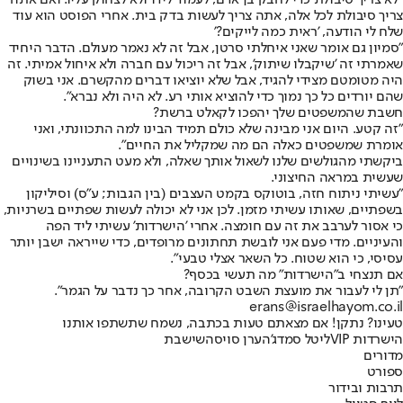
צריך סיבולת לכל אלה, אתה צריך לעשות בדק בית. אחרי הפוסט הוא עוד
שלח לי הודעה, 'ראית כמה לייקים?'
"סמיון גם אומר שאני איחלתי סרטן, אבל זה לא נאמר מעולם. הדבר היחיד
שאמרתי זה 'שיקבלו שיתוק', אבל זה ריכול עם חברה ולא איחול אמיתי. זה
היה מטומטם מצידי להגיד, אבל שלא יוציאו דברים מהקשרם. אני בשוק
שהם יורדים כל כך נמוך כדי להוציא אותי רע. לא היה ולא נברא".
חשבת שהמשפטים שלך יהפכו לקאלט ברשת?
"זה קטע. היום אני מבינה שלא כולם תמיד הבינו למה התכוונתי, ואני
אומרת שמשפטים כאלה הם מה שמקליל את החיים".
ביקשתי מהגולשים שלנו לשאול אותך שאלה, ולא מעט התעניינו בשינויים
שעשית במראה החיצוני.
"עשיתי ניתוח חזה, בוטוקס בקמט העצבים (בין הגבות; ע"ס) וסיליקון
בשפתיים, שאותו עשיתי מזמן. לכן אני לא יכולה לעשות שפתיים בשרניות,
כי אסור לערבב את זה עם חומצה. אחרי 'הישרדות' עשיתי ליד הפה
והעיניים. מדי פעם אני לובשת תחתונים מרופדים, כדי שייראה ישבן יותר
עסיסי, כי הוא שטוח. כל השאר אצלי טבעי".
אם תנצחי ב"הישרדות" מה תעשי בכסף?
"תן לי לעבור את מועצת השבט הקרובה, אחר כך נדבר על הגמר".
erans@israelhayom.co.il
טעינו? נתקן! אם מצאתם טעות בכתבה, נשמח שתשתפו אותנו
הישרדות VIP
ליטל סמדג'ה
ערן סויסה
שישבת
מדורים
ספורט
תרבות ובידור