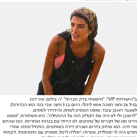
ב"הישרדות VIP". "חיפשתי צדק חברתי" // צילום: אור דנון
בגיל 26 וחצי הפכה אמא ליהלי, היום בן 5 וחצי. אבי בנה הוא הכדורגלן
לשעבר ראובן עובד, שמאז הפסיק לשחק והידרדר לסמים.
"לראובן ולי לא היה את הקליק הזה על ההתחלה", היא משחזרת, "פשוט
היינו סוג של חברים של צחוקים. לא הייתי עם בגרות ואחריות, כמו שהיום
אני חיה. הוא שיחק בדרום ושכרנו דירה כשותפים, התחיל מתח. אחרי
חודש היה לו יומולדת, אמרתי, 'יאללה ליטל, מספיק עם התמימות'. לקחתי