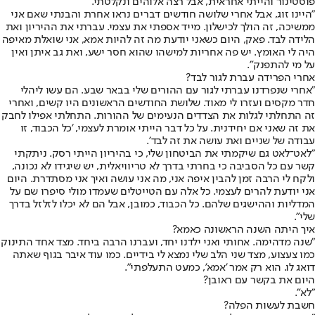
פוסטינור והייתי אחראית, אבל רצה אלוהים ונקלטתי.
"היינו זוג, אבל אחרי שלושה חודשים דברים נראו אחרת והבנתי שאם אני
ממשיכה, זה הולך לכישלון. מייד אספתי את עצמי. עברתי את ההיריון ואת
הלידה לבד. פאק, היום כשאני יודעת מה זה להיות אמא, אני שואלת מאיפה
היה לי האומץ. יש פה אחריות למישהו שהוא חסר ישע, ואת גב איתן ואין
על מי להתפנק".
אחרי הפרידה עברת לגור לבד?
"אחרי שנפרדנו עברתי לגור עם ההורים שלי בבאר שבע. הם עשו ליהלי
חדר מקסים ועזרו לי מאוד. שלושת החודשים הראשונים היו קשים, ואחרי
זה התחלתי לגלות את הצדדים הנעימים של ההורות. התחלתי אפילו לחבק
את זה שאני אם יחידנית. על כל דבר הייתי אומרת לעצמי, 'כל הכבוד, זו
עבודה של שניים ואת עושה את זה לבד'.
"לאט־לאט גם שיקמתי את הביטחון שלי, כי בהיריון הייתי רסק. ניתקתי
קשר עם כל הסביבה כי בחרתי בדרך לא טריוויאלית, יש שיגידו לא נכונה,
ולקח לי הרבה זמן להבין איפה אני, מה אני עושה ואיך אני מסתדרת. היום
אני יודעת להרים לעצמי. כל אלה עם הטייטלים שעמדו מולי סיפרו שם על
המדליות וההישגים שלהם. כל הכבוד, כמובן, אבל הם לא יכלו לזלזל בדרך
שלי".
איך היתה השנה הראשונה כאמא?
"שנה מדהימה. אחותי ואני ילדנו יחד, ועברנו הרבה ביחד. מצד אחד התינוק
כמו צעצוע, מצד שני הלב שלי נמצא לי בידיים. כמו עוד איבר בגוף שאתה
דואג לו. הוא רק אמר 'אמא', כמעט התעלפתי".
היום את בקשר עם ראובן?
"לא".
חשבת לעשות הפלה?