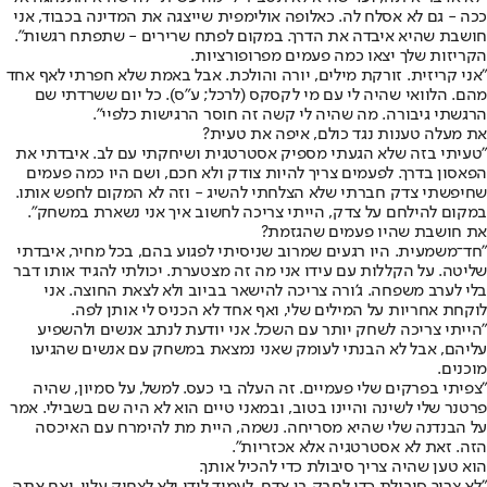
ככה - גם לא אסלח לה. כאלופה אולימפית שייצגה את המדינה בכבוד, אני
חושבת שהיא איבדה את הדרך. במקום לפתח שרירים - שתפתח רגשות".
הקריזות שלך יצאו כמה פעמים מפרופורציות.
"אני קריזית. זורקת מילים, יורה והולכת. אבל באמת שלא חפרתי לאף אחד
מהם. הלוואי שהיה לי עם מי לקסקס (לרכל; ע"ס). כל יום ששרדתי שם
הרגשתי גיבורה. מה שהיה לי קשה זה חוסר הרגישות כלפיי".
את מעלה טענות נגד כולם, איפה את טעית?
"טעיתי בזה שלא הגעתי מספיק אסטרטגית ושיחקתי עם לב. איבדתי את
הפאסון בדרך. לפעמים צריך להיות צודק ולא חכם, ושם היו כמה פעמים
שחיפשתי צדק חברתי שלא הצלחתי להשיג - וזה לא המקום לחפש אותו.
במקום להילחם על צדק, הייתי צריכה לחשוב איך אני נשארת במשחק".
את חושבת שהיו פעמים שהגזמת?
"חד־משמעית. היו רגעים שמרוב שניסיתי לפגוע בהם, בכל מחיר, איבדתי
שליטה. על הקללות עם עידו אני מה זה מצטערת. יכולתי להגיד אותו דבר
בלי לערב משפחה. ג'ורה צריכה להישאר בביוב ולא לצאת החוצה. אני
לוקחת אחריות על המילים שלי, ואף אחד לא הכניס לי אותן לפה.
"הייתי צריכה לשחק יותר עם השכל. אני יודעת לנתב אנשים ולהשפיע
עליהם, אבל לא הבנתי לעומק שאני נמצאת במשחק עם אנשים שהגיעו
מוכנים.
"צפיתי בפרקים שלי פעמיים. זה העלה בי כעס. למשל, על סמיון, שהיה
פרטנר שלי לשינה והיינו בטוב, ובמאני טיים הוא לא היה שם בשבילי. אמר
על הבנדנה שלי שהיא מסריחה. נשמה, היית מת להימרח עם האיכסה
הזה. זאת לא אסטרטגיה אלא אכזריות".
הוא טען שהיה צריך סיבולת כדי להכיל אותך.
"לא צריך סיבולת כדי לחבק בן אדם, לעמוד לידו ולא לצחוק עליו. ואם אתה