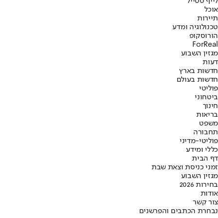
לייף סטייל
אוכל
תיירות
טכנולוגיה ומדע
הורוסקופ
ForReal
מגזין השבוע
דעות
חדשות בארץ
חדשות בעולם
פוליטי
ביטחוני
חינוך
בריאות
משפט
תחבורה
פוליטי-מדיני
כללי ומידע
דף הבית
זמני כניסת וצאת שבת
מגזין השבוע
בחירות 2026
אודות
צור קשר
נבחרת הכתבים והפרשנים