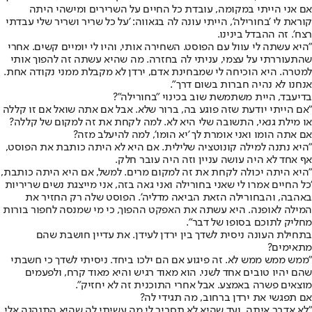
אם אני הייתי במקומה, עובדת כל החיים על השרירים ומישהי היתה
קוראת לי 'בחורילה', הייתי עונה לה בגאווה: 'על כל שריר ושריר שלי עבדתי
רצח'. זה ההבדל בינינו.
"היא עשתה לי עוול עם הפוסט. השחירה אותי, והיו לי יומיים קשים. אחרי
שהתעוררתי על עצמי, עניתי לה בחזרה. מה שהיא עשתה זה להפוך אותי
למטרה. היא הוכיחה לי שמבחינת אדם, ירדן לא מקבלת ממני נקודה אחת.
אנחנו לא נהיה חברות בשום דרך".
בדיעבד, היית משתמשת שוב בכינוי "בחורילה"?
"אם הייתי יודעת שזה פוגע בה, ברור שלא. אבל אם אתה שואל אם זו קללה
או מילת גנאי, התשובה שלי היא לא. למה לקחת את זה למקום של קללה?
אם אתה הומו ואני אומרת לך 'יא הומו', למה להיעלב מזה?
"היא נתנה למילה קונוטציה שלילית. אם היא לא היתה כותבת את הפוסט,
אף אחד לא היה עושה עניין וזה היה עובר חלק.
"היא היתה יכולה לקחת את זה למקום מרים. למשל, אם היא היתה כותבת,
'כל החיים אמרו לי שאני בחורילה ואני גאה בזה, אני מייצגת נשים שריריות
באהבה, והבחורילה הזאת הביאה מדליה'. הפוסט שלה רק החזיר את
המילה לאופנה. היא עשתה את האפקט ההפוך, כי מי שמנסה לחפור בורות
מחליק לתוכם בסופו של דבר".
בתחילת העונה ניסית לשדך בין ירדן לעידן. את עדיין חושבת שהם
מתאימים?
"ממש ממש ממש לא. זה פיגוע אם הם ילכו ביחד. ניסיתי לשדך כי חשבתי
שהם יהיו טובים אחד לשני. הוא מאוד רגיש והיא מאוד קרח, ולפעמים
מוצאים פשרה באמצע. אבל אחרי התוכנית זה לא יחזיק".
אם תפגשי את ירדן ברחוב, מה תגידי לה?
"לא אדבר איתה, ועד שהיא לא תסביר לי מה עשיתי לה שהיא התנהגה אלי