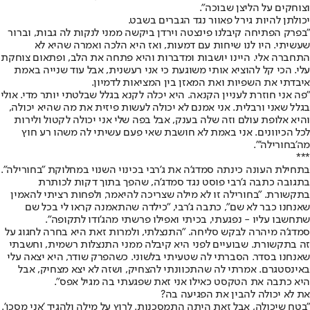
וצוחקים על הליצן שבוכה".
יכולתן להיות גירל פאוור נגד הגברים בשבט.
"בפרק הפתיחה קיבלנו פינצטה וירדן ביקשה ממני לנקות לה גבות, וברור
שעשיתי. היו לנו שיחות עם דמעות, ואז היא הלכה ואמרה שהיא לא
התחברה אלי. היינו יושבות ומדברות והיא פתחה את הלב, ופתאום צוחקת
עלי. הכי קל להוציא אותי משוגעת כי אני רעשנית, אבל עוד שנייה באמת
איבדתי את השפיות ואת המאזן בין המציאות לדמיון.
"פה אני חוזרת לעניין הקנאה. היא יכלה לקנא בגלל שבלטתי יותר מדי. אולי
בגלל שאני ורבלית. אני אמנם לא יכולה לעשות פיזית את מה שהיא יכולה,
והיא אלופת עולם וזה שלה בענק, אבל בפה שלי אני יכולה לקטול ולירות
לכל הכיוונים. אני באמת לא חושבת שאי פעם עשיתי לה משהו רע חוץ
מה'בחורילה'".
***
בתחילת העונה כינתה סמדג'ה את ג'רבי בכינוי השנוי במחלוקת "בחורילה".
בתגובה כתבה ג'רבי פוסט נגד סמדג'ה, שהפך בתוך דקות לכותרת
בתקשורת. "בחורילה זו לא מילה שצריכה להיאמר, ולפחות רציתי להאמין
שאנחנו כבר לא שם", כתבה ג'רבי, "כילדה שהתאמנה קראו לי בכל שם
שתחשבו עליו - נפגעתי, בכיתי ואפילו פרשתי מהג'ודו לתקופה".
סמדג'ה מיהרה לבקש סליחה. "התנצלתי, ולמרות זאת היא בחרה לחגוג על
זה בתקשורת. שבועיים לפני היא קיבלה ממני התנצלות רשמית, וחשבתי
שאנחנו בסדר. הסברתי לה שטעיתי בלשוני. כשהפרק שודר, היא יצאה עלי
באינסטגרם. אמרתי לה שהתכוונתי להצחיק, ושזה לא יצא מצחיק, אבל
היא כתבה את הטקסט כאילו אני זאת שפגעתי בה מגיל אפס".
את לא יכולה להבין את הפגיעה בה?
"בטח שיכולה, אבל זאת היתה התמסכנות. לרוץ על מילה ולהגיד 'אני מסכן'.