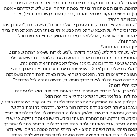
שהתחיל כהתכתבות קצרה בפייסבוק הסתיים אחרי חצי שנה מתחת
לחופה. היום הם מתגוררים יחד בפתח תקווה, עם שלושת ילדיהם - אמה
(9), מנישואיו הקודמים של יהונתן, יהלי, ואימרי (שנתיים וחצי), ילדם
המשותף היחיד.
"התפרסמה עלי כתבה, והוא פרגן לי על ההורות", היא נזכרת, "יהונתן עמד
מולי וסיפר לי על האבא שהוא, וזה כבש אותי באותו רגע. הוא לא היה צריך
להיות חכם או עשיר, אבל למזלי גיליתי בהמשך שהוא מקסים מכל
הבחינות".
איך היתה החתונה?
"לא עשיתי קולולוש (מסיבה גדולה; ע"ס), למרות שאמא רצתה שאחגוג.
הסתפקתי בבית כנסת ובארוחת מסעדה עם צילומים, כדי שאמא שלי
תרגיש שאני בדרך נכונה. בינינו, אפילו לא פיתחתי את התמונות.
"יהלי קורא ליהונתן 'אבא'. כשפגשתי בפעם האחרונה את ראובן, היה לי
חשוב ליידע אותו בזה. הוא אמר שהוא שמח מאוד, וזאת היתה גושפנקה
אחרונה שאני יכולה לצאת לדרך חופשית, חדשה וטובה לכל הצדדים".
למי יהלי דומה?
"לראובן, אבל בגרסה משופרת. יהלי באמת ילד יפה. הוא בלי עיניים
כחולות, אבל אין מישהו שלא יגיד לי איזה יפה הוא".
בין לבין היא גם הספיקה להתקרב לדת ולסגת. כל זה קרה כשהיתה בת 27,
וערב נסיעתה לאמסטרדם גילתה חור בריאה. "הלכתי לחנוכת בית של
חברה, ופתאום הרגשתי פלאק, כאילו היד נתפסה לי. הלכתי לביקור רופא
וביקשתי זריקה. יום למחרת הגעתי וביקשתי שוב אותה זריקה, כי יש לי
טיסה בערב, אבל האחות שלחה אותי מייד לצילום. הרופא אמר לי אחר כך
שאם הייתי עולה לטיסה ההיא - לא הייתי יורדת ממנה בחיים. שלא נדע.
"עשו לי ניקוז, ואחרי חמישה ימים הגעתי לבית חולים מעולפת. הייתי