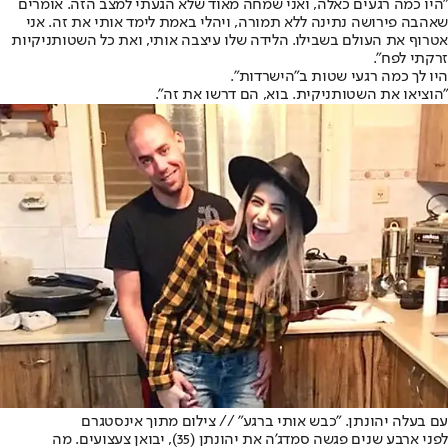
"היו כמה רגעים כאלה, ואני שמחה מאוד שלא הגעתי למצב הזה. אומרים
שאהבה פירושה נתינה ללא תמורה, ויהלי באמת לימד אותי את זה. אני
אטרוף את העולם בשבילו. הלידה שלו עיצבה אותי, ואת כל השטותניקיות
זרקתי לפח".
היו לך כמה רגעי שטות ב"הישרדות".
"הוציאו את השטותניקית. בוא, הם דרשו את זה".
עם בעלה יהונתן. "כבש אותי ברגע" // צילום מתוך אינסטגרם
לפני ארבע שנים פגשה סמדג'ה את יהונתן (35), יבואן צעצועים. מה