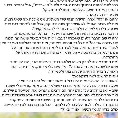
ולא פוזל לצדדים, אבל יש בו משהו שנוגע בך".
כבר לפני "היפה והחנון" ניסתה את מזלה ב"הישרדות", אבל נפסלה ברגע
האחרון עקב החשש שעל האי תגיע לתת־משקל.
את עדיין רזה מאוד.
"היום אני דוק. אחרי הלידה הגוף שלי השתנה. אני אוכלת מה שאני רוצה,
ואני לא סביב האוכל. לא אשקר לך שזה גנטיקה, אבל אני לוקחת ביס ואני
שבעה. הלכתי לאירה דולפין, שתעזור לי להשמין קצת".
היו כמה רגעים ב"הישרדות" שבהם היית קרובה לפרוש מהמשחק.
"היו לי שם הרבה רגעים שאמרתי לעצמי, 'מה אני לעזאזל עושה פה ולמה
אני צריכה את זה?' אני כל כך זורמת ופאנית, ואני דמות ריאליטי נאמבר וואן
לעבור איתה את החוויה, אבל לא נתנו לי את ההזדמנות. אם תרד עלי
ותתחיל איתי בהתקפה - אני אתקוף בחזרה. שם הורידו אותי על
ההתחלה.
"אם הייתי מנסה להבין משהו שלא הבנתי, ושאלתי שוב, הם היו מייד
אומרים 'שמעת מה היא אמרה?' ונקרעים עלי מצחוק, מורידים לי את
האוויר. הבדיחה היתה על חשבוני ולא איתי".
ניסית לחשוב למה דווקא את?
"האופי שלי הוא לפעמים על גבול הפראייריות. על האי נוצר מצב
שכשדיברתי, הם לא היו מתקנים כדי שאלמד מזה, אלא קוראים לי שאגיד
שוב - ואז צוחקים עלי כולם יחד. הם רוצים שיעריכו את הטייטלים שלהם,
ואף אחד מהם לא היה מוכן להעריך את העובדה שאני אמא שמגדלת ילדים.
גם יכולתי להגיד שניצחתי ב'היפה והחנון' ועשיתי פרסומות ושיחקתי
בהצגות, ויכולתי לעוף על עבר לא רלוונטי, אבל גם הם כבר לא רלוונטיים.
כולם בדימוס, אז תנשמו אוויר עמוק".