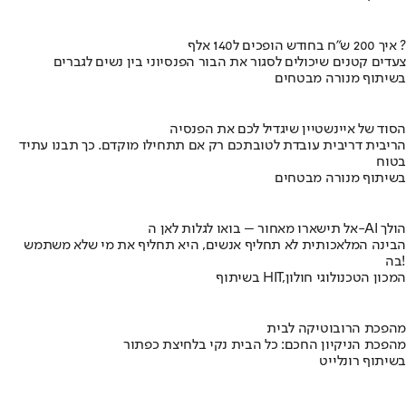
איך 200 ש"ח בחודש הופכים ל140 אלף ?
צעדים קטנים שיכולים לסגור את הבור הפנסיוני בין נשים לגברים
בשיתוף מנורה מבטחים
הסוד של איינשטיין שיגדיל לכם את הפנסיה
הריבית דריבית עובדת לטובתכם רק אם תתחילו מוקדם. כך תבנו עתיד
בטוח
בשיתוף מנורה מבטחים
אל תישארו מאחור – בואו לגלות לאן ה-AI הולך
הבינה המלאכותית לא תחליף אנשים, היא תחליף את מי שלא משתמש
בה!
בשיתוף HIT,המכון הטכנולוגי חולון
מהפכת הרובוטיקה לבית
מהפכת הניקיון החכם: כל הבית נקי בלחיצת כפתור
בשיתוף רונלייט