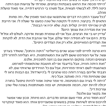
יקרא לו איך שבא לו. בשלב הזה בא החיבור לקב"ה.
"הייתי מכסה את הראש בשבתות ובחגים, שמרתי על צניעות וגם היתה
כיפה לילד. לא לבשתי חצאית, אבל משהו בי הרגיש דתייה. אני מאוד פועלת
מהלב.
"ככל שעבר הזמן היו דברים שהתנגשו עם האני מאמין שלי, וזה פחות
התאים לי. בקיצור, היתה לי תקופה של שנה כמעט עד שעלה לי. אני חייבת
לציין שהייתי דתייה קולית רצח. שלא יהיו אי הבנות".
איך את מגדירה את עצמך היום?
"עדיין יש בי את הגיצים, אבל אני לא שומרת מצוות אדוקה. לעולם לא אזלזל
בדת. היום אני לא חסידה יסוד עולם, אבל אני אוהבת את הדת. לא לוקחת
את הצדדים המאיימים, אלא רק את הצדדים היפים".
***
היא פרצה לחיינו לפני שבע שנים בריאליטי "היפה והחנון", ששודר בערוץ
עשר. על אף הפורמט ששם ללעג את המשתתפות, היא הצליחה לחדור ללב
הצופים וזכתה במקום הראשון עם בן זוגה לתוכנית, אלכס.
"זאת היתה חוויה, אבל בדיעבד אני לא חושבת שהתאמתי לפורמט.
כשהגעתי לשם ראיתי מוזרויות, אבל עם כל הווירדים שראיתי שם, לא
הגבתי אליהם בצורה דוחה כמו שהגיבו לי ב'הישרדות'. גם הבנות נראו לי
שם שטחיות מדי. היה מאתגר, אבל כיף.
"היתה לי בעיה עם הסטיגמה. מי אמר שיפה אמור להיות טיפש? בחורה
יכולה להיות יפה, חכמה ומטופחת. יש כמה משתתפות בעונה שלי שהן
עורכות דין".
את בקשר עם אלכס?
"הוא חמוד נורא, ומדי פעם אנחנו מדברים. הוא מיוחד, ונכון שאי אפשר
להיכנס איתו לשיחות עומק בנושאים שמעניינים אותי. הוא מאוד קונקרטי