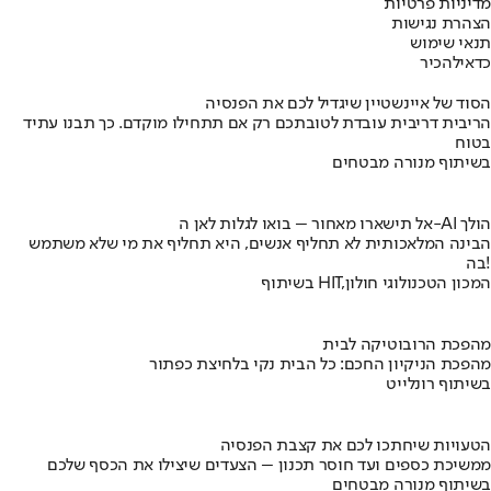
מדיניות פרטיות
הצהרת נגישות
תנאי שימוש
כדאי
להכיר
הסוד של איינשטיין שיגדיל לכם את הפנסיה
הריבית דריבית עובדת לטובתכם רק אם תתחילו מוקדם. כך תבנו עתיד
בטוח
בשיתוף מנורה מבטחים
אל תישארו מאחור – בואו לגלות לאן ה-AI הולך
הבינה המלאכותית לא תחליף אנשים, היא תחליף את מי שלא משתמש
בה!
בשיתוף HIT,המכון הטכנולוגי חולון
מהפכת הרובוטיקה לבית
מהפכת הניקיון החכם: כל הבית נקי בלחיצת כפתור
בשיתוף רונלייט
הטעויות שיחתכו לכם את קצבת הפנסיה
ממשיכת כספים ועד חוסר תכנון – הצעדים שיצילו את הכסף שלכם
בשיתוף מנורה מבטחים