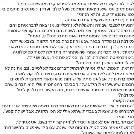
לפח. לא ביקשתי שישאירו אותי, אבל שיראו קצת אנושיות. בחיים
האמיתיים אני שיא הפאסון ומדלגת מעל כולם. ועדיין, כשאנשים פוגעים בי
כמו שנפגעתי שם, זה לא הגיוני".
מבחוץ נראה היה שקצת איבדת את זה.
"הגעתי למצבי שבירה והשפלה לא נורמליים. אני באה לדבר איתם והם
נרדמים לי מול הפרצוף. אני באה לשבת, הם הולכים, וברקע אני שומעת
אותם מדברים עלי. צופים אמרו שאני מתבכיינת? נו, באמת".
סמדג'ה (32) נולדה בבאר שבע והיום גרה בפתח תקווה. בצבא שירתה
במודיעין. "כן, חברים, הייתי במודיעין, ואני לא כזאת סתומה כמו שאני
נראית", היא מכריזה. אחרי שהשתחררה התחילה ללמוד פסיכולוגיה
באוניברסיטה הפתוחה. "כן, כן, אני לא סתומה, פעם שנייה".
יש לך תואר ראשון בפסיכולוגיה?
"תראה, האמת, יש לי נטייה להתחיל דברים אבל לא לסיים, וגם את זה לא
סיימתי, אבל זה לא העיקר. אני מצטיירת כמזרחית חולת קולולושים
שמדברת מוזר, אבל אני מתה על שיחות נפש ומאוד מתחברת לאנשים
חכמים שיעשירו את הידע שלי. הסביבה היומיומית שלי היא חברים שהם
מורים ואחים בבית ספר. אנשים שתגיד, מה הקשר בינם לבין ליטל
סמדג'ה?"
ומה הקשר?
"הם מתים עלי, כי אנשים אוהבים שאני מדברת בשפה של עצמי. אני יודעת
להמחיש סיטואציות בעברית שהיא אולי לא הכי תקנית, אבל יש לה קטע".
תני דוגמה.
"אם קר בחוץ אני לא אבוא ואגיד לך, 'היה קר וירד גשם'. אני אגיד לך,
'הרגשתי צמזר בכל הגוף'. הניסוח שלי שונה. עצוב לי שאנשים ב'הישרדות'
לא הצליחו לראות את השונה".