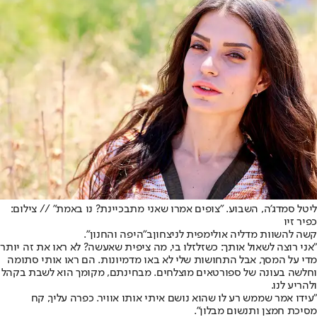
ליטל סמדג'ה, השבוע. "צופים אמרו שאני מתבכיינת? נו באמת" // צילום:
כפיר זיו
קשה להשוות מדליה אולימפית לניצחון
ב"היפה והחנון".
"אני רוצה לשאול אותך: כשזלזלו בי, מה ציפית שאעשה? לא ראו את זה יותר
מדי על המסך, אבל התחושות שלי לא באו מדמיונות. הם ראו אותי סתומה
וחלשה בעונה של ספורטאים מוצלחים. מבחינתם, מקומך הוא לשבת בקהל
ולהריע לנו.
"עידו אמר שממש רע לו שהוא נושם איתי אותו אוויר. כפרה עליך, קח
מסיכת חמצן ותנשום מבלון".