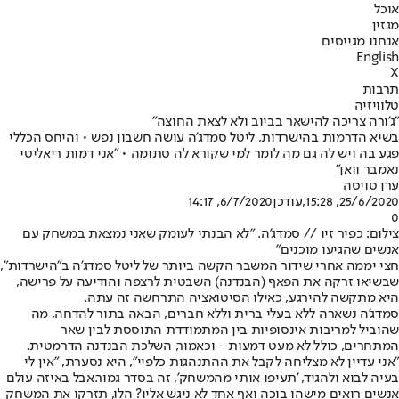
אוכל
מגזין
אנחנו מגייסים
English
X
תרבות
טלוויזיה
"ג'ורה צריכה להישאר בביוב ולא לצאת החוצה"
בשיא הדרמות בהישרדות, ליטל סמדג'ה עושה חשבון נפש • והיחס הכללי
פגע בה ויש לה גם מה לומר למי שקורא לה סתומה • "אני דמות ריאליטי
נאמבר וואן"
ערן סויסה
25/6/2020, 15:28
,עודכן
6/7/2020, 14:17
0
צילום: כפיר זיו // סמדג'ה. "לא הבנתי לעומק שאני נמצאת במשחק עם
אנשים שהגיעו מוכנים"
חצי יממה אחרי שידור המשבר הקשה ביותר של ליטל סמדג'ה ב"הישרדות",
שבשיאו זרקה את הפאף (הבנדנה) השבטית לרצפה והודיעה על פרישה,
היא מתקשה להירגע, כאילו הסיטואציה התרחשה זה עתה.
סמדג'ה נשארה ללא בעלי ברית וללא חברים, הבאה בתור להדחה, מה
שהוביל למריבות אינסופיות בין המתמודדת התוססת לבין שאר
המתחרים, כולל לא מעט דמעות - וכאמור, השלכת הבנדנה הדרמטית.
"אני עדיין לא מצליחה לקבל את ההתנהגות כלפיי", היא נסערת, "אין לי
בעיה לבוא ולהגיד, 'תעיפו אותי מהמשחק', זה בסדר גמור.אבל באיזה עולם
אנשים רואים מישהו בוכה ואף אחד לא ניגש אליו? הלו, תזרקו את המשחק