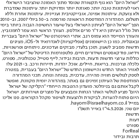
"ישראל היום" הוא גוף תקשורת שנוסד מתוך האמונה שהציבור הישראלי
ראוי לעיתונות טובה יותר, מאוזנת יותר ומדויקת יותר. עיתונות שמדברת
ולא צועקת. עיתונות אמינה, אובייקטיבית ועניינית. עיתונות אחרת וללא
תשלום. המהדורה המודפסת הראשונה פורסמה ב-30 ביולי 2007, וב-2010
הפך "ישראל היום" לעיתון הישראלי בעל שיעור החשיפה הגבוה ביותר בימי
חול. מו"ל העיתון היא ד"ר מרים אדלסון. העורך הראשי הוא עמר לחמנוביץ,
והעורך המייסד הוא עמוס רגב. אתרי האינטרנט של "ישראל היום" בעברית
ובאנגלית, כמו כן היישומונים (אפליקציות) לאנדרואיד ול-iOS, מציגים
חדשות מסביב לשעון, תוכן בלעדי, מבזקים ועדכונים, ניתוחים ופרשנויות,
וידיאו, פודקאסטים ושידורים חיים. פלטפורמות הדיגיטל של "ישראל היום"
כוללות ערוצי חדשות ודעות, תרבות ובידור, לייף סטייל, טכנולוגיה, ספורט,
כלכלה וצרכנות, בריאות, חיילים, אוכל, יהדות, תיירות ורכב. ב-2021 עלו
לאוויר האתר החדש והיישומון החדש של "ישראל היום" בעברית, במטרה
לספק לגולשים חוויה מהירה, עדכנית, בטוחה ונוחה. תכני המהדורה
המודפסת של העיתון זמינים גם באתר, במהדורה יומית מקוונת, ואפשר
לקבל אותם גם בניוזלטר. מועדון ההטבות הייחודי "הקליקה של ישראל
היום" מציע לגולשי האתר הנחות ומבצעים על מוצרים ושירותים. ישראל
היום פתוח להערות, לביקורת ולהצעות לשיפור מקהל הקוראים. פנו אלינו
במייל hayom@israelhayom.co.il.
יום שני, 4.5.2026
י"ז באייר תשפ"ו
חדשות
דעות
ספורט
ForReal
תרבות ובידור