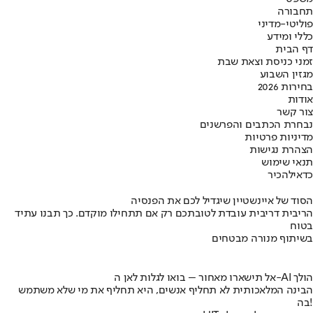
תחבורה
פוליטי-מדיני
כללי ומידע
דף הבית
זמני כניסת וצאת שבת
מגזין השבוע
בחירות 2026
אודות
צור קשר
נבחרת הכתבים והפרשנים
מדיניות פרטיות
הצהרת נגישות
תנאי שימוש
כדאי
להכיר
הסוד של איינשטיין שיגדיל לכם את הפנסיה
הריבית דריבית עובדת לטובתכם רק אם תתחילו מוקדם. כך תבנו עתיד
בטוח
בשיתוף מנורה מבטחים
אל תישארו מאחור – בואו לגלות לאן ה-AI הולך
הבינה המלאכותית לא תחליף אנשים, היא תחליף את מי שלא משתמש
בה!