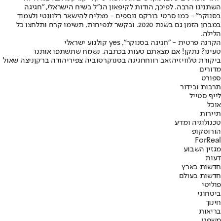
השתנינו הרבה. לפיכך, הודות לקיפאון הנ"ל בשיח הישראלי, "חגיגה
בסנוקר" - כמו סרטי בורקס נוספים - מצליח להישאר רלוונטי ולעמוד
במבחן הזמן גם בשנת ‭ .2020‬ובקשר לנפיחות, תשימו קרח ותלחצו כל
הלילה.
הקרנה פרטית - "חגיגה בסנוקר", yes‬ קולנוע ישראלי
טעינו? נתקן! אם מצאתם טעות בכתבה, נשמח שתשתפו אותנו
ביקורת טלוויזיה
זאב רווח
חגיגה בסנוקר
טוביה צפיר
יהודה ברקן
ניצה שאול
מדורים
ספורט
תרבות ובידור
לייף סטייל
אוכל
תיירות
טכנולוגיה ומדע
הורוסקופ
ForReal
מגזין השבוע
דעות
חדשות בארץ
חדשות בעולם
פוליטי
ביטחוני
חינוך
בריאות
משפט