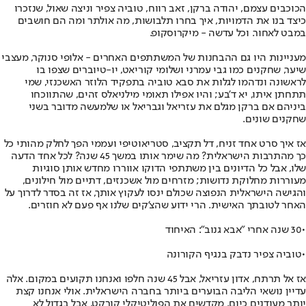
הכוכבים עצמם, יהודה ברקן, זאב רווח, טוביה צפיר וניצה שאול, שנזכרו
כיצד בנו את הדמויות, איך בחרו תלבושות, מה אולתר ומה הם חושבים
במבט לאחור. וכל עדשה - מיקרוסקופ.
מעניינות היו גם ההבחנות של המשתתפים האחרים - אלופי סנוקר, מעצבי
שיער, שחקנים כמו גבי עמרני ושלומי קוריאט, יו-טיוברים שצפו בו
לראשונה ונדהמו לגלות את סבא טוביה בתפקיד הלוזר האשכנזי, שמי
תתחתן איתו, יא ד'בע; והיו אפילו תאומי מילניאלס זהים, שהתווכחו
ביניהם אם ברקן מגלם את עזריאל וגבריאל או שלמעשה מדובר בשני
שחקנים שונים.
אז איך סרט אחד זניח, דל תקציב, סטריאוטיפי ועממי הפך לחלק מהותי כל
כך מהתרבות הישראלית? מה שימר אותו במשך ‭45‬ שנה? לכל אחד הדעה
שלו, אבל כל הדיונים בין משתתפי הדוקו אווררו מחדש אותן סוגיות
מעוררות מחלוקת נדושות; מזרחים מול אשכנזים, דתיים מול חילונים,
והגישה הישראלית הנפוצה שכולם ינסו לעקוץ אותך, אז זה בסדר לדרוך על
האחר לטובתך האישית. הרי ידוע שהצ'קים שלנו אף פעם לא חוזרים.
•
30 שנה אחרי "אבא גנוב": האיחוד
•
טוביה צפיר נדבק בנגיף הקורונה
אז אל תרתח, אדון עזריאל, אבל ‭ 45‬שנה חלפו ואנחנו תקועים במקום. אלה
עדיין נושאי הליבה הבוערים ביותר בחברה הישראלית. אולי אנחנו קצת
יותר מעודנים כיום, מקדשים את הפוליטיקלי קורקט, אבל בגדול לא