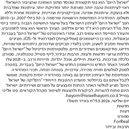
"ישראל היום" הוא גוף תקשורת שנוסד מתוך האמונה שהציבור הישראלי
ראוי לעיתונות טובה יותר, מאוזנת יותר ומדויקת יותר. עיתונות שמדברת
ולא צועקת. עיתונות אמינה, אובייקטיבית ועניינית. עיתונות אחרת וללא
תשלום. המהדורה המודפסת הראשונה פורסמה ב-30 ביולי 2007, וב-2010
הפך "ישראל היום" לעיתון הישראלי בעל שיעור החשיפה הגבוה ביותר בימי
חול. מו"ל העיתון היא ד"ר מרים אדלסון. העורך הראשי הוא עמר לחמנוביץ,
והעורך המייסד הוא עמוס רגב. אתרי האינטרנט של "ישראל היום" בעברית
ובאנגלית, כמו כן היישומונים (אפליקציות) לאנדרואיד ול-iOS, מציגים
חדשות מסביב לשעון, תוכן בלעדי, מבזקים ועדכונים, ניתוחים ופרשנויות,
וידיאו, פודקאסטים ושידורים חיים. פלטפורמות הדיגיטל של "ישראל היום"
כוללות ערוצי חדשות ודעות, תרבות ובידור, לייף סטייל, טכנולוגיה, ספורט,
כלכלה וצרכנות, בריאות, חיילים, אוכל, יהדות, תיירות ורכב. ב-2021 עלו
לאוויר האתר החדש והיישומון החדש של "ישראל היום" בעברית, במטרה
לספק לגולשים חוויה מהירה, עדכנית, בטוחה ונוחה. תכני המהדורה
המודפסת של העיתון זמינים גם באתר, במהדורה יומית מקוונת, ואפשר
לקבל אותם גם בניוזלטר. מועדון ההטבות הייחודי "הקליקה של ישראל
היום" מציע לגולשי האתר הנחות ומבצעים על מוצרים ושירותים. ישראל
היום פתוח להערות, לביקורת ולהצעות לשיפור מקהל הקוראים. פנו אלינו
במייל hayom@israelhayom.co.il.
יום שלישי, 5.5.2026
י"ח באייר תשפ"ו
חדשות
דעות
ספורט
ForReal
תרבות ובידור