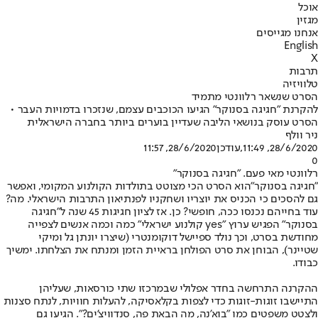
אוכל
מגזין
אנחנו מגייסים
English
X
תרבות
טלוויזיה
הסרט שנשאר רלוונטי מתמיד
להקרנת "חגיגה בסנוקר" הגיעו הכוכבים עצמם, שנזכרו בדמויות העבר •
הסרט עוסק בנושאי הליבה שעדיין בוערים ביותר בחברה הישראלית
ניר וולף
28/6/2020, 11:49
,עודכן
28/6/2020, 11:57
0
רלוונטי מאי פעם. "חגיגה בסנוקר"
"חגיגה בסנוקר"
הוא הסרט הכי מצוטט בתולדות הקולנוע המקומי, ואפשר
גם להסכים כי הכניס את יוצריו ושחקניו לפנתיאון התרבות הישראלי. מה?
עוד בחייהם נכנסו ככה, חופשי? כן. אז לציון חגיגות ‭ 45‬שנה ל"חגיגה
בסנוקר" הפגיש ערוץ ‭yes"‬ קולנוע ישראלי" כמה וכמה אנשים לצפייה
מחודשת בסרט, וכך נולד ספיישל דוקומנטרי (שיצרו יונתן גל ומיקי
שטיינר), הבוחן את סרט הפולחן בראיית הזמן ומנתח את הצלחתו. ימשיך
כבודו.
ההקרנה התרחשה בחדר אפלולי שבמרכזו שתי כורסאות, שעליהן
התיישבו זוגות-זוגות כדי לצפות בקלאסיקה, להעלות חוויות, לנתח סצנות
ולצטט משפטים כמו "בוא'נה, מה הבאת פה, סנדוויצ'ים?". הגיעו גם