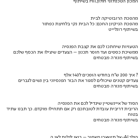
בשיתוף HIT,המכון הטכנולוגי חולון
מהפכת הרובוטיקה לבית
מהפכת הניקיון החכם: כל הבית נקי בלחיצת כפתור
בשיתוף רונלייט
הטעויות שיחתכו לכם את קצבת הפנסיה
ממשיכת כספים ועד חוסר תכנון – הצעדים שיצילו את הכסף שלכם
בשיתוף מנורה מבטחים
איך 200 ש"ח בחודש הופכים ל140 אלף ?
צעדים קטנים שיכולים לסגור את הבור הפנסיוני בין נשים לגברים
בשיתוף מנורה מבטחים
הסוד של איינשטיין שיגדיל לכם את הפנסיה
הריבית דריבית עובדת לטובתכם רק אם תתחילו מוקדם. כך תבנו עתיד
בטוח
בשיתוף מנורה מבטחים
אל תישארו מאחור – בואו לגלות לאן ה-AI הולך