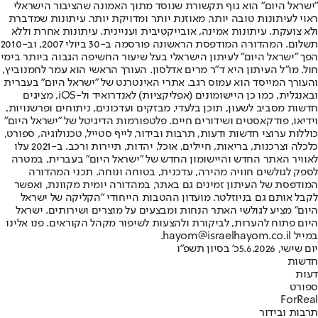
"ישראל היום" הוא גוף תקשורת שנוסד מתוך האמונה שהציבור הישראלי
ראוי לעיתונות טובה יותר, מאוזנת יותר ומדויקת יותר. עיתונות שמדברת
ולא צועקת. עיתונות אמינה, אובייקטיבית ועניינית. עיתונות אחרת וללא
תשלום. המהדורה המודפסת הראשונה פורסמה ב-30 ביולי 2007, וב-2010
הפך "ישראל היום" לעיתון הישראלי בעל שיעור החשיפה הגבוה ביותר בימי
חול. מו"ל העיתון היא ד"ר מרים אדלסון. העורך הראשי הוא עמר לחמנוביץ,
והעורך המייסד הוא עמוס רגב. אתרי האינטרנט של "ישראל היום" בעברית
ובאנגלית, כמו כן היישומונים (אפליקציות) לאנדרואיד ול-iOS, מציגים
חדשות מסביב לשעון, תוכן בלעדי, מבזקים ועדכונים, ניתוחים ופרשנויות,
וידיאו, פודקאסטים ושידורים חיים. פלטפורמות הדיגיטל של "ישראל היום"
כוללות ערוצי חדשות ודעות, תרבות ובידור, לייף סטייל, טכנולוגיה, ספורט,
כלכלה וצרכנות, בריאות, חיילים, אוכל, יהדות, תיירות ורכב. ב-2021 עלו
לאוויר האתר החדש והיישומון החדש של "ישראל היום" בעברית, במטרה
לספק לגולשים חוויה מהירה, עדכנית, בטוחה ונוחה. תכני המהדורה
המודפסת של העיתון זמינים גם באתר, במהדורה יומית מקוונת, ואפשר
לקבל אותם גם בניוזלטר. מועדון ההטבות הייחודי "הקליקה של ישראל
היום" מציע לגולשי האתר הנחות ומבצעים על מוצרים ושירותים. ישראל
היום פתוח להערות, לביקורת ולהצעות לשיפור מקהל הקוראים. פנו אלינו
במייל hayom@israelhayom.co.il.
יום שישי, 5.6.2026
כ' בסיון תשפ"ו
חדשות
דעות
ספורט
ForReal
תרבות ובידור