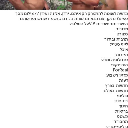
מרשה לעצמה להתפרק רק איתם. ירדן, אלינה ועידן // צילום מסך
טעינו? נתקן! אם מצאתם טעות בכתבה, נשמח שתשתפו אותנו
הישרדות
הישרדות VIP
על המצ'טה
מדורים
ספורט
תרבות ובידור
לייף סטייל
אוכל
תיירות
טכנולוגיה ומדע
הורוסקופ
ForReal
מגזין השבוע
דעות
חדשות בארץ
חדשות בעולם
פוליטי
ביטחוני
חינוך
בריאות
משפט
תחבורה
פוליטי-מדיני