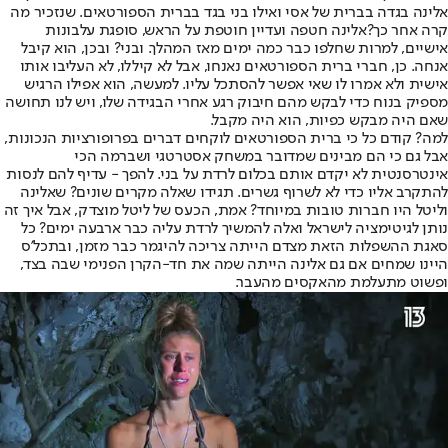
אלינה בגדה בברית של אסי ואילו בני בגד בברית הספורטאים. שנזכיר מה
קרה אחר כך?
אלינה חטפה ועדיין חוטפת על הראש
, סופגת עלבונות
אישיים, למרות שחלפו כבר כמה ימים מאז המהלך. ובני? ובכן, הוא קיבל
אנחה. כן, חברי ברית הספורטאים נאנחו, אבל לא קיללו, לא העליבו אותו
אישית ולא אמרו לו שאי אפשר להסתכל עליו. למעשה, הוא אפילו הרגיש
מספיק בנוח כדי לבקש מהם חיבוק רגע אחרי הבגידה שלו, ויש לנו תחושה
שאם היה מבקש כפיות, הוא היה מקבל.
למה? קודם כל כי ברית הספורטאים לוקחים דברים בפרופורציות הנכונות,
אבל גם כי הם מבינים שמדובר במשחק אסטרטגי ושברמה הכי
אינטרסנטית לא יקדם אותם בכלום לרדת על בני. להפך - עדיף להם לנסות
להתקרב אליו כדי לא לשרוף גשרים. תגידו שאלה מקרים שונים? שאלינה
וליטל היו חברות טובות במיוחד? אמת, הכעס של ליטל מוצדק, אבל איך זה
נותן לגיטימציה לישראל ואלה להמשיך לרדת עליה כבר ארבעה ימים? כל
סאגת ההשפלות הזאת מצדם הייתה צריכה להיגמר כבר מזמן, ובתכל'ס
היינו שמחים אם גם אלינה הייתה שמה את חד-הקרן הפנימי שבה בצד,
ופשוט מתעלמת מהאקסים מהעבר.