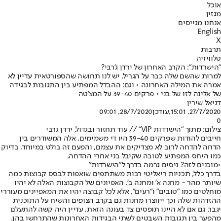
אוכל
מגזין
אנחנו מגייסים
English
X
תרבות
טלוויזיה
"הישרדות": הקרב האחרון של ירדן ג'רבי?
למרות שהשם שלה כבר על הגריל, יש לנו תחושה שהספורטאית עדיין לא
אמרה את המילה האחרונה • וגם: ההבדל המפתיע בין התגובות לבגידה
של אלינה לזו של בני • פרקים 39-40 על המצ'טה
דניאל שירין
27/7/2020, 15:01
,עודכן
28/7/2020, 09:01
0
צילום: מתוך "הישרדות VIP" // עוד תחזור ובגדול. ירדן גרבי
חייבים להודות שפרקים 39-40 היו די משמימים. אלה המשודרים בין
הדחה להדחה לרוב לא מצדיקים את עצמם, והפעם זה בולט במיוחד, בדיוק
כמו היחס המפתיע לטובה שקיבל בני אחרי ההדחה.
•
מוכנים לזה? ניסים גרמה בדרך ל"הישרדות"
בדרך כלל, תכניות ריאליטי רבות משתתפים שואפות לבסס קבוצות כמה
שיותר מהר - מחנה א' ומחנה ב'. האפיונים של הקבוצות האלה לא יהיו
מוחלטים כמו "טובים" ו"רעים", אלא לכל קבוצה יהיו את המאפיינים מעוררי
ההזדהות שלה וכך ייווצרו מחנות גם בקרב הצופים והשיח על התוכנית
יגבר. גם אם לא היינו תופסים צד בעונה הזאת, עדיין היה קשה להתעלם
מהפער בין תגובות השבטים לשתי הבגידות האחרונות שהתרחשו בהן.