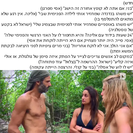
חדש)
"בני, אם אתה לא קופץ אחורה זה הישג" (אסי מפרגן)
"יש משהו בנדנדה שמחזיר אותי לילדה הפנימית שבי" (אלינה. אין רגע שלא
מתאים להתפלסף בו)
"יש משהו באופניים שמחזיר אותי לפנימית שבצמיג שלי" (ישראל לא בקטע
של נוסטלגיה)
"24 שעות בידוד עם אלינה? והיא תחפור לו על האני הרגשי והפנימי שלה"
(אסי. פייר, היה יותר מצחיק אם היא הייתה לוקחת את אסי)
"אם אני הולך, אני לא לוקח אחריות" (בני מרים ציפיות לפני היציאה לבקתת
המשא ומתן)
"במקום לב אנשים צריכים לצייר על הפתק איזה סימן של גולגולת, או אולי
איזה קליע" (ישראל. ההרשמה ל"בצלאל" עוד פתוחה?)
"יש לו לוע של אסלה" (בני על קוז'י. והרצפה הייתה עקומה)