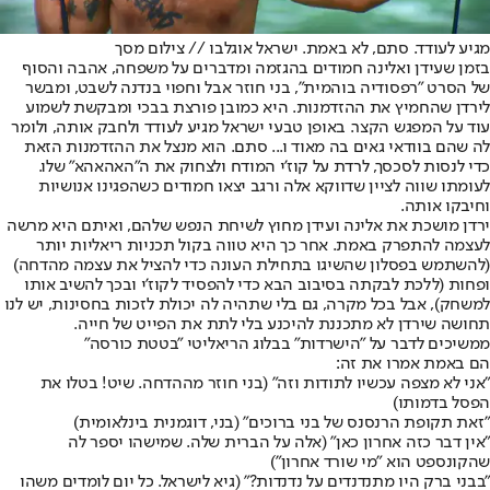
מגיע לעודד. סתם, לא באמת. ישראל אוגלבו // צילום מסך
בזמן שעידן ואלינה חמודים בהגזמה ומדברים על משפחה, אהבה והסוף
של הסרט "רפסודיה בוהמית", בני חוזר אבל וחפוי בנדנה לשבט, ומבשר
לירדן שהחמיץ את ההזדמנות. היא כמובן פורצת בבכי ומבקשת לשמוע
עוד על המפגש הקצר. באופן טבעי ישראל מגיע לעודד ולחבק אותה, ולומר
לה שהם בוודאי גאים בה מאוד ו... סתם. הוא מנצל את ההזדמנות הזאת
כדי לנסות לסכסך, לרדת על קוז'י המודח ולצחוק את ה"האהאהא" שלו.
לעומתו שווה לציין שדווקא אלה ורגב יצאו חמודים כשהפגינו אנושיות
וחיבקו אותה.
ירדן מושכת את אלינה ועידן מחוץ לשיחת הנפש שלהם, ואיתם היא מרשה
לעצמה להתפרק באמת. אחר כך היא טווה בקול תכניות ריאליות יותר
(להשתמש בפסלון שהשיגו בתחילת העונה כדי להציל את עצמה מהדחה)
ופחות (ללכת לבקתה בסיבוב הבא כדי להפסיד לקוז'י ובכך להשיב אותו
למשחק), אבל בכל מקרה, גם בלי שתהיה לה יכולת לזכות בחסינות, יש לנו
תחושה שירדן לא מתכננת להיכנע בלי לתת את הפייט של חייה.
ממשיכים לדבר על "הישרדות" בבלוג הריאליטי "בטטת כורסה
"
הם באמת אמרו את זה:
"אני לא מצפה עכשיו לתודות וזה" (בני חוזר מההדחה. שיט! בטלו את
הפסל בדמותו)
"זאת תקופת הרנסנס של בני ברוכים" (בני, דוגמנית בינלאומית)
"אין דבר כזה אחרון כאן" (אלה על הברית שלה. שמישהו יספר לה
שהקונספט הוא "מי שורד אחרון")
"בבני ברק היו מתנדנדים על נדנדות?" (גיא לישראל. כל יום לומדים משהו