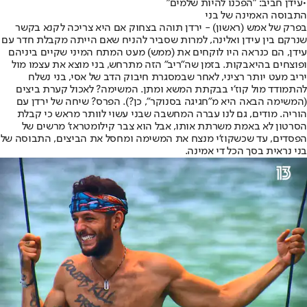
•
עידן חביב: "הפכנו להיות שלמים"
התבוסה האמינה של בני
בפרק של אמש (ראשון) - ירדן תוהה בצחוק אם היא צריכה לקנא בקשר
שנרקם בין עידן ואלינה, למרות שסביר להניח שאם הייתה מקבלת חדר עם
עידן, הם כנראה היו לוקחים את (ממש) מעט המתח המיני שקיים ביניהם
ופוצחים בהיאבקות. בזמן שה"ריב" הזה מתרחש, בני מוצא את עצמו מול
יריב מעט יותר רציני, לאחר שבמסגרת חיבוק הדב של אסי, בני נשלח
להתמודד מול קוז'י בבקתת המשא ומתן. המשימה? לאכול קערת ביצים
(המשימה הבאה היא מ"חגיגה בסנוקר", כן?). הפרס? שיחה של ירדן עם
הוריה. מודים, גם לנו עברה המחשבה שבני עשוי לוותר מראש כי קבלת
הסרטון לא באמת משרתת אותו, אבל הוא צבר קילומטראז' מרשים של
הפסדים, עד שכשקוז'י מנצח את המשימה ומחסל את הביצים, התבוסה של
בני נראית בסך הכל די אמינה.