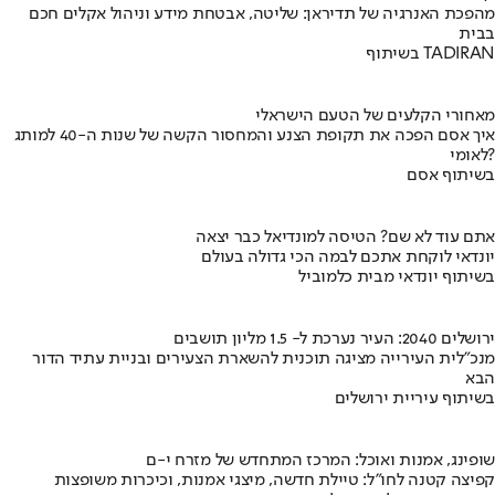
מהפכת האנרגיה של תדיראן: שליטה, אבטחת מידע וניהול אקלים חכם
בבית
בשיתוף TADIRAN
מאחורי הקלעים של הטעם הישראלי
איך אסם הפכה את תקופת הצנע והמחסור הקשה של שנות ה-40 למותג
לאומי?
בשיתוף אסם
אתם עוד לא שם? הטיסה למונדיאל כבר יצאה
יונדאי לוקחת אתכם לבמה הכי גדולה בעולם
בשיתוף יונדאי מבית כלמוביל
ירושלים 2040: העיר נערכת ל- 1.5 מליון תושבים
מנכ"לית העירייה מציגה תוכנית להשארת הצעירים ובניית עתיד הדור
הבא
בשיתוף עיריית ירושלים
שופינג, אמנות ואוכל: המרכז המתחדש של מזרח י-ם
קפיצה קטנה לחו"ל: טיילת חדשה, מיצגי אמנות, וכיכרות משופצות