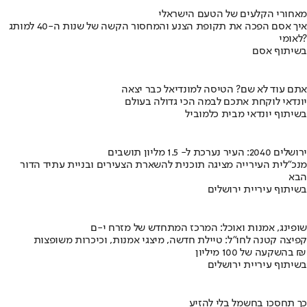
מאחורי הקלעים של הטעם הישראלי
איך אסם הפכה את תקופת הצנע והמחסור הקשה של שנות ה-40 למותג
לאומי?
בשיתוף אסם
אתם עוד לא שם? הטיסה למונדיאל כבר יצאה
יונדאי לוקחת אתכם לבמה הכי גדולה בעולם
בשיתוף יונדאי מבית כלמוביל
ירושלים 2040: העיר נערכת ל- 1.5 מליון תושבים
מנכ"לית העירייה מציגה תוכנית להשארת הצעירים ובניית עתיד הדור
הבא
בשיתוף עיריית ירושלים
שופינג, אמנות ואוכל: המרכז המתחדש של מזרח י-ם
קפיצה קטנה לחו"ל: טיילת חדשה, מיצגי אמנות, וכיכרות משופצות
בהשקעה של 100 מיליון ₪
בשיתוף עיריית ירושלים
כך תחסכו בחשמל בלי להזיע