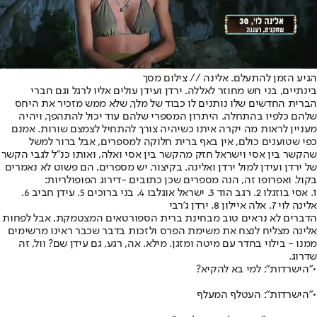
הגיע הזמן להתעלם. אלינה // צילום מסך
בינתיים, בני חש מחוזר לאללה. ירדן ועידן עולים אליו לרגל וגם חברי
הברית החדשים שלו נותנים לו כבוד של מלך, שלא ממש מזכיר את היחס
שלהם כלפיו בהתחלה. היתרון המספרי שלהם עוד יכול להתהפך, ויהיה
מעניין לראות מה יקרה איתו כשיהיה צורך להתחיל לצמצם שורות. אמנם
כפי שטוענים כולם, אין באף ברית חלוקה למספרים, אבל ברור למשל
שהקשר בין אסי וישראל חזק מהקשר בין אסי ואלה, ואותו כנ"ל לגבי הקשר
של ירדן ועידן למול ירדן ואלינה. בקיצור, יש מספרים, הם פשוט לא נאמרים
בקול. ואפרופו זה, הנה מספרים שכן כתובים -
דירוג הפופולריות:
1. אסי בוזגלו 2. רגב הוד 3. ישראל אוגלבו 4. בני ברוכים 5. עידן חביב 6.
אלינה לוי 7. אלה איילון 8. ירדן ג'רבי
הדברים לא נראים טוב מבחינת ברית הספורטאים המצטמקת, אבל לפחות
אלינה מצליח לנצח את משימת הפרס ולזכות בדבר שכבר ראינו מרשימים
ממנו - בילוי בחדר עם מיטה ומזגן. מילא. אה, רגע, גם עידן שם? וול, זה
שדרוג.
•
"הישרדות": למי בא להקיא?
•
"הישרדות": העטלף המעלף