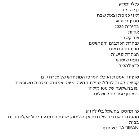
כללי ומידע
דף הבית
זמני כניסת וצאת שבת
מגזין השבוע
בחירות 2026
אודות
צור קשר
נבחרת הכתבים והפרשנים
מדיניות פרטיות
הצהרת נגישות
תנאי שימוש
כדאי
להכיר
שופינג, אמנות ואוכל: המרכז המתחדש של מזרח י-ם
קפיצה קטנה לחו"ל: טיילת חדשה, מיצגי אמנות, וכיכרות משופצות
בהשקעה של 100 מיליון ₪
בשיתוף עיריית ירושלים
כך תחסכו בחשמל בלי להזיע
מהפכת האנרגיה של תדיראן: שליטה, אבטחת מידע וניהול אקלים חכם
בבית
בשיתוף TADIRAN