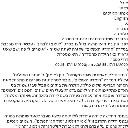
אוכל
מגזין
אנחנו מגייסים
English
X
תרבות
טלוויזיה
הכוכבת שמתבגרת עם הדמות בסדרה
דפני קין בת ה־15 פרצה בגיל 12 בסרט "לוגאן: וולברין" • עכשיו היא מככבת
בסדרה "חומריו האפלים" שחזרה לעונה שנייה • "אומרים לי פה ושם שאני
נראית כמו הילדה מהסדרה", היא מספרת
דודי כספי
17/11/2020, 08:55
,עודכן
17/11/2020, 09:15
0
"במדריד לא מאמינים שאני מקומית". קין (מימין) ב"חומריו האפלים"
עלילת הסדרה "חומריו האפלים", עיבוד לטרילוגיית ספרים פופולרית מאת
הסופר הבריטי פיליפ פולמן, מתרחשת ביקום מקביל שבו נשמות בני
האדם מתקיימות מחוץ לגופם בדמות בעלי חיים שונים, המכונים "דמונים".
הסדרה עוקבת אחר גיבורה צעירה בשם ליירה בלאקווה, שאותה מגלמת
השחקנית דפני קין בת ה־15, יתומה צעירה שגדלה באקדמיה באוקספורד
וחולמת על חיי הרפתקאות.
בעונה החדשה ליירה עומדת לגלות מה נמצא מעבר לשער שנפתח בפניה
ובפני ידידה הקרוב וויל (אמיר וילסון, "סוד הגן הנעלם"). השניים מנסים
לגלות פרטים על עברם ולחמוק מגברת קולטר (
רות וילסון
, "הרומן"),