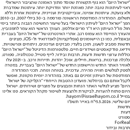
"ישראל היום" הוא גוף תקשורת שנוסד מתוך האמונה שהציבור הישראלי
ראוי לעיתונות טובה יותר, מאוזנת יותר ומדויקת יותר. עיתונות שמדברת
ולא צועקת. עיתונות אמינה, אובייקטיבית ועניינית. עיתונות אחרת וללא
תשלום. המהדורה המודפסת הראשונה פורסמה ב-30 ביולי 2007, וב-2010
הפך "ישראל היום" לעיתון הישראלי בעל שיעור החשיפה הגבוה ביותר בימי
חול. מו"ל העיתון היא ד"ר מרים אדלסון. העורך הראשי הוא עמר לחמנוביץ,
והעורך המייסד הוא עמוס רגב. אתרי האינטרנט של "ישראל היום" בעברית
ובאנגלית, כמו כן היישומונים (אפליקציות) לאנדרואיד ול-iOS, מציגים
חדשות מסביב לשעון, תוכן בלעדי, מבזקים ועדכונים, ניתוחים ופרשנויות,
וידיאו, פודקאסטים ושידורים חיים. פלטפורמות הדיגיטל של "ישראל היום"
כוללות ערוצי חדשות ודעות, תרבות ובידור, לייף סטייל, טכנולוגיה, ספורט,
כלכלה וצרכנות, בריאות, חיילים, אוכל, יהדות, תיירות ורכב. ב-2021 עלו
לאוויר האתר החדש והיישומון החדש של "ישראל היום" בעברית, במטרה
לספק לגולשים חוויה מהירה, עדכנית, בטוחה ונוחה. תכני המהדורה
המודפסת של העיתון זמינים גם באתר, במהדורה יומית מקוונת, ואפשר
לקבל אותם גם בניוזלטר. מועדון ההטבות הייחודי "הקליקה של ישראל
היום" מציע לגולשי האתר הנחות ומבצעים על מוצרים ושירותים. ישראל
היום פתוח להערות, לביקורת ולהצעות לשיפור מקהל הקוראים. פנו אלינו
במייל hayom@israelhayom.co.il.
יום שלישי, 5.5.2026
י"ח באייר תשפ"ו
חדשות
דעות
ספורט
ForReal
תרבות ובידור