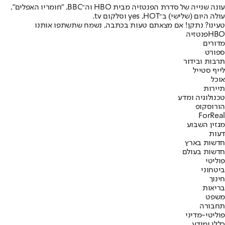
עונה שנייה של סדרת הפנטזיה מבית HBO וה־BBC, "חומריו האפלים",
עולה היום (שלישי) ב־yes ,HOT וסלקום tv.
טעינו? נתקן! אם מצאתם טעות בכתבה, נשמח שתשתפו אותנו
HBO
פנטזיה
מדורים
ספורט
תרבות ובידור
לייף סטייל
אוכל
תיירות
טכנולוגיה ומדע
הורוסקופ
ForReal
מגזין השבוע
דעות
חדשות בארץ
חדשות בעולם
פוליטי
ביטחוני
חינוך
בריאות
משפט
תחבורה
פוליטי-מדיני
כללי ומידע