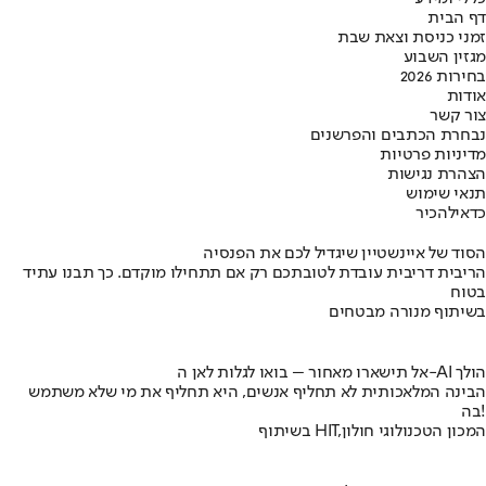
דף הבית
זמני כניסת וצאת שבת
מגזין השבוע
בחירות 2026
אודות
צור קשר
נבחרת הכתבים והפרשנים
מדיניות פרטיות
הצהרת נגישות
תנאי שימוש
כדאי
להכיר
הסוד של איינשטיין שיגדיל לכם את הפנסיה
הריבית דריבית עובדת לטובתכם רק אם תתחילו מוקדם. כך תבנו עתיד
בטוח
בשיתוף מנורה מבטחים
אל תישארו מאחור – בואו לגלות לאן ה-AI הולך
הבינה המלאכותית לא תחליף אנשים, היא תחליף את מי שלא משתמש
בה!
בשיתוף HIT,המכון הטכנולוגי חולון