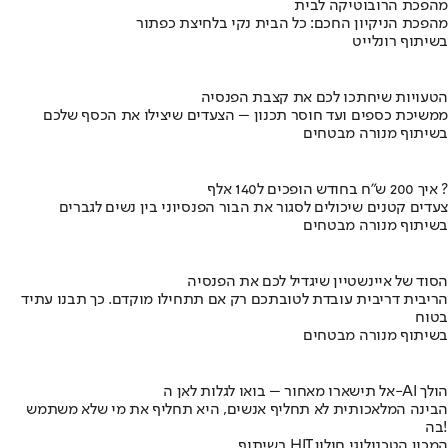
מהפכת הרובוטיקה לבית
מהפכת הניקיון החכם: כל הבית נקי בלחיצת כפתור
בשיתוף רונלייט
הטעויות שיחתכו לכם את קצבת הפנסיה
ממשיכת כספים ועד חוסר תכנון – הצעדים שיצילו את הכסף שלכם
בשיתוף מנורה מבטחים
איך 200 ש"ח בחודש הופכים ל140 אלף ?
צעדים קטנים שיכולים לסגור את הבור הפנסיוני בין נשים לגברים
בשיתוף מנורה מבטחים
הסוד של איינשטיין שיגדיל לכם את הפנסיה
הריבית דריבית עובדת לטובתכם רק אם תתחילו מוקדם. כך תבנו עתיד
בטוח
בשיתוף מנורה מבטחים
אל תישארו מאחור – בואו לגלות לאן ה-AI הולך
הבינה המלאכותית לא תחליף אנשים, היא תחליף את מי שלא משתמש
בה!
בשיתוף HIT,המכון הטכנולוגי חולון