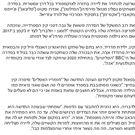
שרוצה להחזיר את ליירה בחזרה לאוקספורד בכל דרך אפשרית. בסדרה
משחקים גם
לין מנואל מירנדה
("המילטון"), אנדרו סקוט ("
פליבאג
") וג'יימס
מקאבוי ("אקס־מן") בתפקיד המרכזי של לורד עזריאל.
את רוב המשקל של הסדרה נושאת על גבה דפני קין הספרדייה, שזכתה
לפריצה הגדולה שלה בלהיט הקופתי "לוגאן - וולברין" לצד יו ג'קמן ב־2017.
שם היא גילמה מוטנטית צעירה שנולדה מהדנ"א של דמותו.
קין, ילידת מדריד, היא בתם של שחקן התיאטרון האנגלי וויל קין והבמאית
מריה פרנדדז אצ'ה. את הבכורה שלה כשחקנית עשתה כבר בגיל 9 בסדרה
של ה־BBC "הפליטים". בתחילת 2020 שיחקה לצד אנדי גרסיה בקומדיה
הקולנועית "אנה".
בפאנל מקוון לקידום העונה החדשה של "חומריו האפלים" סיפרה קין
בחיוך: "כשאני מסתובבת בספרד אומרים לי פה ושם שאני נראית כמו
הילדה מהסדרה, אבל לא חושבים שזאת באמת אני כי הם לא מעלים על
דעתם שאני מקומית".
לדבריה, היא נהנית להתבגר עם הדמות. "שמחתי שבעונה החדשה היא
נפתחת ורואים יותר את הצדדים הרגישים שלה. עד כה היא הסתירה את
הכאב שלה והיתה מופנמת", אמרה. "היא במקום אפל, ולפחות יש לה את
וויל. הם מצילים זה את זו מהזוועות. למרות הקשיים שלה, ליירה מצליחה
למצוא השראה, וזה מה נשאר איתי אחרי שהמצלמות כבו".