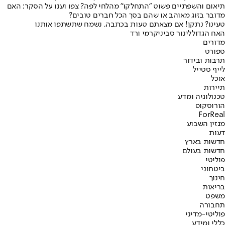
תיאום והשפתיים פשוט "התחלקו" מהלחי לפה? צפו וענו על הסקר: האם
מדובר בזוג מאוהב או שהם בסך הכל חברים טובים?
טעינו? נתקן! אם מצאתם טעות בכתבה, נשמח שתשתפו אותנו
האח הגדול
לינור סביניק
רמי ורד
מדורים
ספורט
תרבות ובידור
לייף סטייל
אוכל
תיירות
טכנולוגיה ומדע
הורוסקופ
ForReal
מגזין השבוע
דעות
חדשות בארץ
חדשות בעולם
פוליטי
ביטחוני
חינוך
בריאות
משפט
תחבורה
פוליטי-מדיני
כללי ומידע