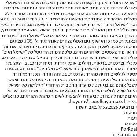
"ישראל היום" הוא גוף תקשורת שנוסד מתוך האמונה שהציבור הישראלי
ראוי לעיתונות טובה יותר, מאוזנת יותר ומדויקת יותר. עיתונות שמדברת
ולא צועקת. עיתונות אמינה, אובייקטיבית ועניינית. עיתונות אחרת וללא
תשלום. המהדורה המודפסת הראשונה פורסמה ב-30 ביולי 2007, וב-2010
הפך "ישראל היום" לעיתון הישראלי בעל שיעור החשיפה הגבוה ביותר בימי
חול. מו"ל העיתון היא ד"ר מרים אדלסון. העורך הראשי הוא עמר לחמנוביץ,
והעורך המייסד הוא עמוס רגב. אתרי האינטרנט של "ישראל היום" בעברית
ובאנגלית, כמו כן היישומונים (אפליקציות) לאנדרואיד ול-iOS, מציגים
חדשות מסביב לשעון, תוכן בלעדי, מבזקים ועדכונים, ניתוחים ופרשנויות,
וידיאו, פודקאסטים ושידורים חיים. פלטפורמות הדיגיטל של "ישראל היום"
כוללות ערוצי חדשות ודעות, תרבות ובידור, לייף סטייל, טכנולוגיה, ספורט,
כלכלה וצרכנות, בריאות, חיילים, אוכל, יהדות, תיירות ורכב. ב-2021 עלו
לאוויר האתר החדש והיישומון החדש של "ישראל היום" בעברית, במטרה
לספק לגולשים חוויה מהירה, עדכנית, בטוחה ונוחה. תכני המהדורה
המודפסת של העיתון זמינים גם באתר, במהדורה יומית מקוונת, ואפשר
לקבל אותם גם בניוזלטר. מועדון ההטבות הייחודי "הקליקה של ישראל
היום" מציע לגולשי האתר הנחות ומבצעים על מוצרים ושירותים. ישראל
היום פתוח להערות, לביקורת ולהצעות לשיפור מקהל הקוראים. פנו אלינו
במייל hayom@israelhayom.co.il.
יום רביעי, 15.7.2026
א' באב תשפ"ו
חדשות
דעות
ספורט
ForReal
תרבות ובידור