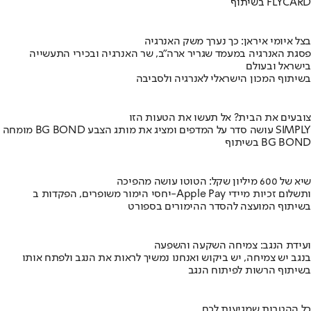
בשיתוף FLYCARD
בצל איומי איראן: כך נערך משק האנרגיה
פסגת האנרגיה במעמד שגריר ארה"ב, שר האנרגיה ובכירי התעשייה
בישראל ובעולם
בשיתוף המכון הישראלי לאנרגיה ולסביבה
צובעים את הבית? אל תעשו את הטעות הזו
מומחה BG BOND עושה סדר על המדפים ומציג את מותג הצבע SIMPLY
בשיתוף BG BOND
שיא של 600 מיליון שקל: הטוטו עושה מהפיכה
יחסי הימור משופרים, הפקדות ב-Apple Pay ותשלום זכיות מיידי
בשיתוף המועצה להסדר ההימורים בספורט
ועידת הנגב: צמיחה השקעה והשפעה
בנגב יש צמיחה, יש ביקוש ואנחנו נמשיך לראות את הנגב ולפתח אותו
בשיתוף הרשות לפיתוח הנגב
כל ההטבות שמגיעות לכם