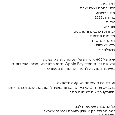
דף הבית
זמני כניסת וצאת שבת
מגזין השבוע
בחירות 2026
אודות
צור קשר
נבחרת הכתבים והפרשנים
מדיניות פרטיות
הצהרת נגישות
תנאי שימוש
כדאי
להכיר
שיא של 600 מיליון שקל: הטוטו עושה מהפיכה
יחסי הימור משופרים, הפקדות ב-Apple Pay ותשלום זכיות מיידי
בשיתוף המועצה להסדר ההימורים בספורט
ועידת הנגב: צמיחה השקעה והשפעה
בנגב יש צמיחה, יש ביקוש ואנחנו נמשיך לראות את הנגב ולפתח אותו
בשיתוף הרשות לפיתוח הנגב
כל ההטבות שמגיעות לכם
מה ההבדל בין מועדון תעופה וכרטיס אשראי?