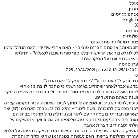
אוכל
מגזין
אנחנו מגייסים
English
X
תרבות
טלוויזיה
צפו: רמי ולינור מתנשקים
זוג מאוהב או סתם חברים טובים? • האם אחרי שדיירי "האח הגדול" גרמו
לכולנו לשבור את הראש, קיבלנו סוף סוף תשובה לשאלה? • תחליטו
בעצמכם - וענו על הסקר שלנו
ערן סויסה
25/1/2021, 10:18
,עודכן
20/4/2021, 17:25
0
רמי וניקול "האח הגדול" // רמי וניקול "האח הגדול"
בקטע אבהי?
אחרי שהודיע באופן רשמי כי מחכה לו בת זוג מחוץ
לבית,
שעליה סיפרנו לכם כאן אתמול
, רמי ורד ולינור סביניק צולמו הבוקר
(שני) כשהם מתנשקים.
כזכור, לרמי יש בת זוג שמצפה לו מחוץ לבית, שאותה הכיר תקופה קצרה
לפני הכניסה לתוכנית, בשם לימור - והיא בת 45. בבית האח רמי (57) יצר
קשרים חברותיים במיוחד עם לינור (25), וחלק גדול מהזמן בבית הם
מעבירים מחובקים ביחד במיטה, מלטפים זה את זו ואף מתנשקים על
הלחי ומצהירים הצרות אהבה.
הנשיקה הזאת, שנראית הרבה יותר מאשר סתם נשיקה תמימה על הלחי,
עוררה מחלוקת ברשת: האם נעשתה במכוון או שהיא מקרית וחסרת