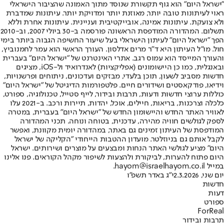
"ישראל היום" הוא גוף תקשורת שנוסד מתוך האמונה שהציבור הישראלי
ראוי לעיתונות טובה יותר, מאוזנת יותר ומדויקת יותר. עיתונות שמדברת
ולא צועקת. עיתונות אמינה, אובייקטיבית ועניינית. עיתונות אחרת וללא
תשלום. המהדורה המודפסת הראשונה פורסמה ב-30 ביולי 2007, וב-2010
הפך "ישראל היום" לעיתון הישראלי בעל שיעור החשיפה הגבוה ביותר בימי
חול. מו"ל העיתון היא ד"ר מרים אדלסון. העורך הראשי הוא עמר לחמנוביץ,
והעורך המייסד הוא עמוס רגב. אתרי האינטרנט של "ישראל היום" בעברית
ובאנגלית, כמו כן היישומונים (אפליקציות) לאנדרואיד ול-iOS, מציגים
חדשות מסביב לשעון, תוכן בלעדי, מבזקים ועדכונים, ניתוחים ופרשנויות,
וידיאו, פודקאסטים ושידורים חיים. פלטפורמות הדיגיטל של "ישראל היום"
כוללות ערוצי חדשות ודעות, תרבות ובידור, לייף סטייל, טכנולוגיה, ספורט,
כלכלה וצרכנות, בריאות, חיילים, אוכל, יהדות, תיירות ורכב. ב-2021 עלו
לאוויר האתר החדש והיישומון החדש של "ישראל היום" בעברית, במטרה
לספק לגולשים חוויה מהירה, עדכנית, בטוחה ונוחה. תכני המהדורה
המודפסת של העיתון זמינים גם באתר, במהדורה יומית מקוונת, ואפשר
לקבל אותם גם בניוזלטר. מועדון ההטבות הייחודי "הקליקה של ישראל
היום" מציע לגולשי האתר הנחות ומבצעים על מוצרים ושירותים. ישראל
היום פתוח להערות, לביקורת ולהצעות לשיפור מקהל הקוראים. פנו אלינו
במייל hayom@israelhayom.co.il.
יום שני, 2.3.2026
י"ג באדר תשפ"ו
חדשות
דעות
ספורט
ForReal
תרבות ובידור