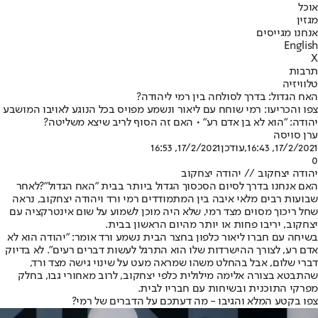
אוכל
מגזין
אנחנו מגייסים
English
X
תרבות
טלוויזיה
האח הגדול: בדרך לסולחה בין רמי ליהודה?
צפו והכריעו: רמי שוחח עם ליאור ונשמע מפויס בכל הנוגע לאויבו המושבע
יהודה: "הוא לא בן אדם רע" • האם זה הסוף לריב שיצא משליטה?
ערן סויסה
17/2/2021, 16:43
,עודכן
17/2/2021, 16:53
0
יהודה יצחקוב // יהודה יצחקוב
האם אנחנו בדרך לסיום הסכסוך הגדול ביותר בבית "האח הגדול"?
לאחר
שבועות רבים מלאי איבה בין המתמודדים רמי ורד ויהודה יצחקוב, נראה
שחל ריכוך מסוים מצד רמי, שלא היה מוכן לשמוע על שום אינטרקציה עם
יצחקוב, יריבו פחות או יותר מהיום הראשון בבית.
בשיחה עם חברו ליאור כלפון בחצר הבית נשמע ורד אומר: "יהודה הוא לא
אדם רע, לצורך ההישרדות שלו הוא התרגל לעשות דברים רעים". לא בדיוק
דברי שלום, אבל בהחלט משהו שמראה מעט על שינוי גישה מצד ורד,
שהתבטא בצורה אלימה מילולית כלפי יצחקוב, לרוב מאחורי גבו, בחלק
מפרקי התוכנית ובשיחות עם חבריו לבית.
צפו בקטע המלא והגיבו - מה דעתכם על הדברים של רמי?