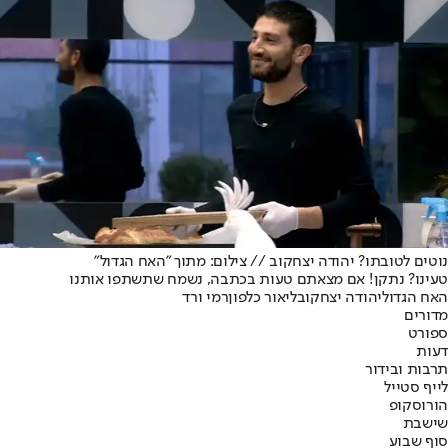
נוטים לטובתו? יהודה יצחקוב // צילום: מתוך "האח הגדול"
טעינו? נתקן! אם מצאתם טעות בכתבה, נשמח שתשתפו אותנו
האח הגדול
יהודה יצחקוב
ליאור כלפון
רמי ורד
מדורים
ספורט
דעות
תרבות ובידור
לייף סטייל
הורוסקופ
שישבת
סוף שבוע