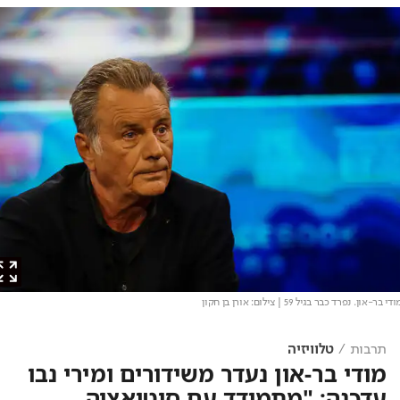
בר-און. נפרד כבר בגיל 59
| צילום: אורן בן חקון
תרבות
טלוויזיה
מודי בר-און נעדר משידורים ומירי נבו
עדכנה: "מתמודד עם סיטואציה