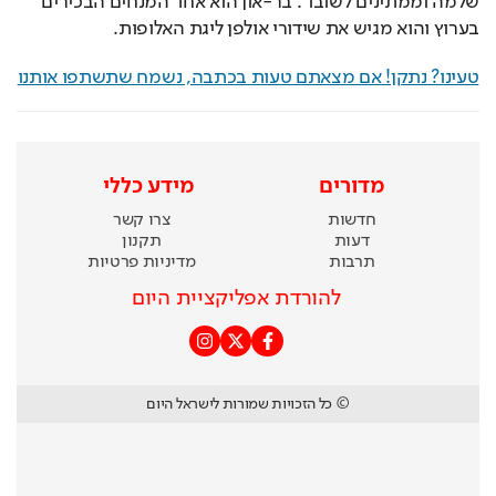
שלמה וממתינים לשובו". בר-און הוא אחד המנחים הבכירים 
בערוץ והוא מגיש את שידורי אולפן ליגת האלופות. 
טעינו? נתקן! אם מצאתם טעות בכתבה, נשמח שתשתפו אותנו
מדורים
מידע כללי
חדשות
צרו קשר
דעות
תקנון
תרבות
מדיניות פרטיות
להורדת אפליקציית היום
© כל הזכויות שמורות לישראל היום