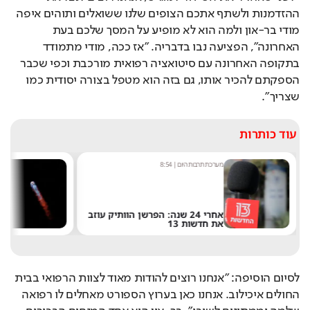
ההזדמנות ולשתף אתכם הצופים שלנו ששואלים ותוהים איפה 
מודי בר-און ולמה הוא לא מופיע על המסך שלכם בעת 
האחרונה", הפציעה נבו בדבריה. "אז ככה, מודי מתמודד 
בתקופה האחרונה עם סיטואציה רפואית מורכבת וכפי שכבר 
הספקתם להכיר אותו, גם בזה הוא מטפל בצורה יסודית כמו 
שצריך".
עוד כותרות
מערכת תרבות היום
|
8:54
שחר 
אחרי 24 שנה: הפרשן הוותיק עוזב
את חדשות 13
של 
לסיום הוסיפה: "אנחנו רוצים להודות מאוד לצוות הרפואי בבית 
החולים איכילוב. אנחנו כאן בערוץ הספורט מאחלים לו רפואה 