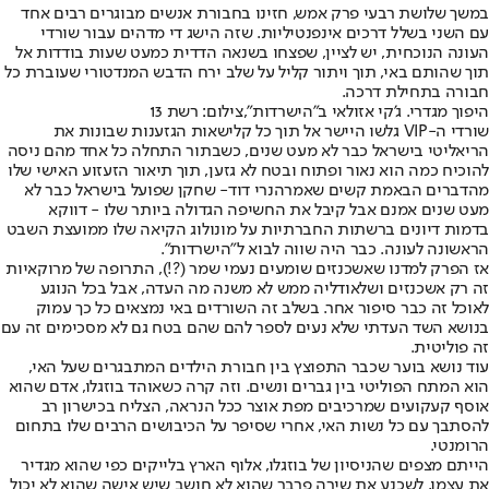
במשך שלושת רבעי פרק אמש, חזינו בחבורת אנשים מבוגרים רבים אחד
עם השני בשלל דרכים אינפנטיליות. שזה הישג די מדהים עבור שורדי
העונה הנוכחית, יש לציין, שפצחו בשנאה הדדית כמעט שעות בודדות אל
תוך שהותם באי, תוך ויתור קליל על שלב ירח הדבש המנדטורי שעוברת כל
חבורה בתחילת דרכה.
היפוך מגדרי. ג'קי אזולאי ב"הישרדות",צילום: רשת 13
שורדי ה-VIP גלשו היישר אל תוך כל קלישאות הגזענות שבונות את
הריאליטי בישראל כבר לא מעט שנים, כשבתור התחלה כל אחד מהם ניסה
להוכיח כמה הוא נאור ופתוח ובטח לא גזען, תוך תיאור הזעזוע האישי שלו
מהדברים הבאמת קשים שאמר
הנרי דוד
- שחקן שפועל בישראל כבר לא
מעט שנים אמנם אבל קיבל את החשיפה הגדולה ביותר שלו - דווקא
בדמות דיונים ברשתות החברתיות על מונולוג הקיאה שלו ממועצת השבט
הראשונה לעונה. כבר היה שווה לבוא ל"הישרדות".
אז הפרק למדנו שאשכנזים שומעים נעמי שמר (?!), התרופה של מרוקאיות
זה רק אשכנזים ושלאודליה ממש לא משנה מה העדה, אבל בכל הנוגע
לאוכל זה כבר סיפור אחר. בשלב זה השורדים באי נמצאים כל כך עמוק
בנושא השד העדתי שלא נעים לספר להם שהם בטח גם לא מסכימים זה עם
זה פוליטית.
עוד נושא בוער שכבר התפוצץ בין חבורת הילדים המתבגרים שעל האי,
הוא המתח הפוליטי בין גברים ונשים. וזה קרה כש
אוהד בוזגלו
, אדם שהוא
אוסף קעקועים שמרכיבים מפת אוצר ככל הנראה, הצליח בכישרון רב
להסתבך עם כל נשות האי, אחרי שסיפר על הכיבושים הרבים שלו בתחום
הרומנטי.
הייתם מצפים שהניסיון של בוזגלו, אלוף הארץ בלייקים כפי שהוא מגדיר
את עצמו, לשכנע את שירה פרבר שהוא לא חושב שיש אישה שהוא לא יכול