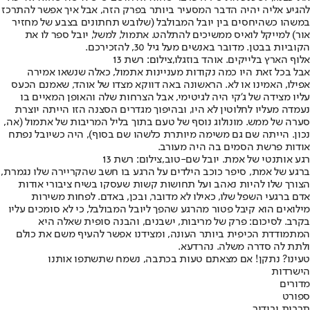
להגיע אליה יהיה הדבר המסעיר ביותר בפרק הזה, אבל איך אפשר להתרכז
במשהו כשהיחסים בין יובל המבולבל (שלובש תחתונים בצבע של מחזיר
אור) למייקל לואיס ממשיכים להתלהט. אתמול, למשל, יובל ספר לו את
הקוביות בבטן. מדובר באנשים מעל גיל 30, להזכירכם.
אלוף הארץ בלייקים. אוהד בוזגלו,צילום: רשת 13
אבל בכל זאת היו כמה נקודות מעניינות אתמול, כאלה שנשאו אמירה
אפילו, האמינו או לא. הראשונה באה דווקא מצדו של אוהד, שאמנם הכעס
עליו מצידה של ג'קי היה לגיטימי, אבל הצרחות שלה והאופן המאיים בו
נעמדה מעליו לחלוטין לא היו, ובהיפוך מגדרים הסצנה הזו הייתה יוצרת
סערה של ממש. מונולוג נוסף של טעם בתוך בליל המריבות של אתמול (אה,
נכון. הייתה שם גם משימה מיותרת כלשהו שם בסוף), היה כשיובל נפתח
אודות פרשת הסמים בה היה מעורב.
רגע אותנטי של אמת. יובל שם-טוב,צילום: רשת 13
ברגע של אמת, סיפר כוכב הילדים על הרגע בו חשב שהקריירה שלו נגמרת,
הצורך שלו להיות נאהב ועל תחושות קשות שעסקו בשיח ציבורי אודות
אדם ברגעי השפל שלו, כאילו לא מדובר, ובכן, באדם. לפחות משירות
מילואים הוא קיבל פטור מהרגע שהפך ליובל המבולבל, כי לא סומכים עליו
בקרב. לסיכום: פרק של מריבות, ישבנים, והבנה סופית שאלה היא
המתמודדת הכיפית ביותר העונה, ומצידנו אפשר להעיף משם את כולם
ולתת לה סדרה משלה. נהרדעא.
טעינו? נתקן! אם מצאתם טעות בכתבה, נשמח שתשתפו אותנו
הישרדות
מדורים
ספורט
תרבות ובידור