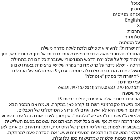
אוכל
מגזין
אנחנו מגייסים
English
X
תרבות
טלוויזיה
על המצ'טה
"הישרדות": להעיף את כולם ולתת לאלה סדרה משלה
החבר'ה פצחו בשנאה הדדית כמעט שעות בודדות אל תוך שהותם באי, תוך
ויתור קליל על שלב ירח הדבש המנדטורי שעוברת כל חבורה בתחילת
דרכה • ושלא נדבר על כך שמדובר בפרק שלישי ברציפות באותו שבוע,
משל הייתה התוכנית טלנובלה יומית בערוץ 3 המיתולוגי של הכבלים
•"הישרדות" בסימן "אנטונלה"
עמי פרידמן
19/10/2021, 06:45
,עודכן
19/10/2021, 06:45
0
השמעה
הכיפית ביותר. אלה אייבינדר, צילום: רשת 13
אם מישהו מקברניטי רשת 13 קורא כאן במקרה, נשמח אם המסר הבא
יופנם: השנה היא לא 1994, אתם לא ערוץ 3 המיתולוגי של הכבלים,
ולעזאזל,
"הישרדות"
היא לא "סלסטה", אין צורך לשדר אותה בכל ערב בשבוע
כמו דרמה יומית. אף שאם בכל זאת הבאתם את עצמכם בפעם השלישית
בשבוע זה לצפות בריאליטי התורן של הזכיינית, יתכן ותהיתם גם אתם לאן
נעלמו המשימות והתככים המעניינים שעשו את הסדרה פעם למרתקת,
לטובת סצנות שלמות שמרגישות כמו טלנובלה.