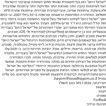
"ישראל היום" הוא גוף תקשורת שנוסד מתוך האמונה שהציבור הישראלי
ראוי לעיתונות טובה יותר, מאוזנת יותר ומדויקת יותר. עיתונות שמדברת
ולא צועקת. עיתונות אמינה, אובייקטיבית ועניינית. עיתונות אחרת וללא
תשלום. המהדורה המודפסת הראשונה פורסמה ב-30 ביולי 2007, וב-2010
הפך "ישראל היום" לעיתון הישראלי בעל שיעור החשיפה הגבוה ביותר בימי
חול. מו"ל העיתון היא ד"ר מרים אדלסון. העורך הראשי הוא עמר לחמנוביץ,
והעורך המייסד הוא עמוס רגב. אתרי האינטרנט של "ישראל היום" בעברית
ובאנגלית, כמו כן היישומונים (אפליקציות) לאנדרואיד ול-iOS, מציגים
חדשות מסביב לשעון, תוכן בלעדי, מבזקים ועדכונים, ניתוחים ופרשנויות,
וידיאו, פודקאסטים ושידורים חיים. פלטפורמות הדיגיטל של "ישראל היום"
כוללות ערוצי חדשות ודעות, תרבות ובידור, לייף סטייל, טכנולוגיה, ספורט,
כלכלה וצרכנות, בריאות, חיילים, אוכל, יהדות, תיירות ורכב. ב-2021 עלו
לאוויר האתר החדש והיישומון החדש של "ישראל היום" בעברית, במטרה
לספק לגולשים חוויה מהירה, עדכנית, בטוחה ונוחה. תכני המהדורה
המודפסת של העיתון זמינים גם באתר, במהדורה יומית מקוונת, ואפשר
לקבל אותם גם בניוזלטר. מועדון ההטבות הייחודי "הקליקה של ישראל
היום" מציע לגולשי האתר הנחות ומבצעים על מוצרים ושירותים. ישראל
היום פתוח להערות, לביקורת ולהצעות לשיפור מקהל הקוראים. פנו אלינו
במייל hayom@israelhayom.co.il.
יום רביעי, 15.7.2026
א' באב תשפ"ו
חדשות
דעות
ספורט
ForReal
תרבות ובידור