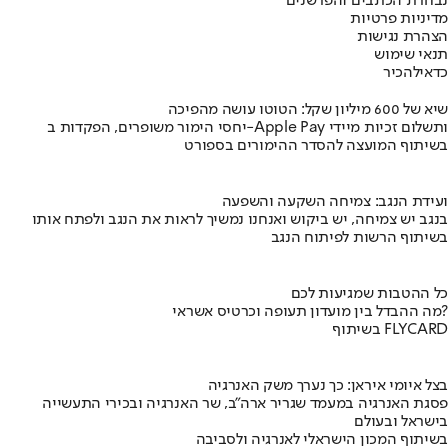
נבחרת הכתבים והפרשנים
מדיניות פרטיות
הצהרת נגישות
תנאי שימוש
כדאי
להכיר
שיא של 600 מיליון שקל: הטוטו עושה מהפיכה
יחסי הימור משופרים, הפקדות ב-Apple Pay ותשלום זכיות מיידי
בשיתוף המועצה להסדר ההימורים בספורט
ועידת הנגב: צמיחה השקעה והשפעה
בנגב יש צמיחה, יש ביקוש ואנחנו נמשיך לראות את הנגב ולפתח אותו
בשיתוף הרשות לפיתוח הנגב
כל ההטבות שמגיעות לכם
מה ההבדל בין מועדון תעופה וכרטיס אשראי?
בשיתוף FLYCARD
בצל איומי איראן: כך נערך משק האנרגיה
פסגת האנרגיה במעמד שגריר ארה"ב, שר האנרגיה ובכירי התעשייה
בישראל ובעולם
בשיתוף המכון הישראלי לאנרגיה ולסביבה