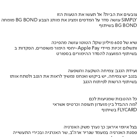
צובעים את הבית? אל תעשו את הטעות הזו
מומחה BG BOND עושה סדר על המדפים ומציג את מותג הצבע SIMPLY
בשיתוף BG BOND
שיא של 600 מיליון שקל: הטוטו עושה מהפיכה
יחסי הימור משופרים, הפקדות ב-Apple Pay ותשלום זכיות מיידי
בשיתוף המועצה להסדר ההימורים בספורט
ועידת הנגב: צמיחה השקעה והשפעה
בנגב יש צמיחה, יש ביקוש ואנחנו נמשיך לראות את הנגב ולפתח אותו
בשיתוף הרשות לפיתוח הנגב
כל ההטבות שמגיעות לכם
מה ההבדל בין מועדון תעופה וכרטיס אשראי?
בשיתוף FLYCARD
בצל איומי איראן: כך נערך משק האנרגיה
פסגת האנרגיה במעמד שגריר ארה"ב, שר האנרגיה ובכירי התעשייה