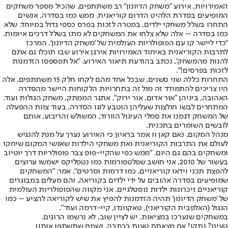
האמירויות, אירוע "משחק הדיונון" רב משתתפים, שהכיל מספר משחקים
המופיעים בסדרת הלהיט הדרום קוריאנית. ממש כמו בסדרה, אנשים
התחרו בשלל משחקי ילדים, במטרה לזכות בפרס כספי גדול במיוחד. שלא
כמו בסדרה – אלה שלא צלחו את המשחקים לא מתו בשלל דרכים איומות.
"כדי ליישר קו עם הפופולריות העולמית של 'משחק הדיונון', המרכז
לתרבות הקוריאנית באיחוד האמירויות אירגן אירוע שבו תוכלו גם אתם
להנות מהמשחק', נכתב בהודעת תיאור האירוע. "אל תפספסו הזדמנות
לזכות בפרסים!".
התחרות כללה שני סשנים, שבכל אחד מהם לקחו חלק 15 משתתפים. אלה
היו צריכים להתמודד זה מול זה בתחרויות הלקוחות היישר מהסדרה
האהובה, ביניהן "אור אדום, אור ירוק", אתגר הממתק, משחק הגולות ועוד.
המתחרים לבשו חולצות שעליהן הוטבע לוגו הסדרה, בעוד צוות ההפעלה
של המשחק דגמנו את סמלי העיגול הוורוד, המשולש והריבוע, אותם
לובשים השומרים בתכנית.
מנהל המקום, נאם קאן וו אמר בראיון כי האירוע נערך על מנת להנגיש
לעולם את התרבות הקוריאנית ואת משחקי הילדות שאנשי המקום שיחקו
ומשחקים בהם גם היום. "ממש כפי שהקיי-פופ צבר פופולריות דרך יוטיוב
בעשור של 2010, אני חושב שפלטפורמות כמו נטפליקס ישמשו ערוצים
להפצת תכני וידאו קוריאניים, כמו דרמות וסרטים", אמר. "המשחקים
שמופיעים בסדרה אהובים על ידי ילדים בקוריאה, והם מעלים במבוגרים
קוריאניים זיכרונות ילדות נוסטלגיים. אני מקווה שהפופולריות העולמית
של 'משחק הדיונון' תהיה הזדמנות להפיץ את שיש לקוריאה להציע – כמו
הנגול (האלפבית הקוריאני), טאקוונדו, קיי-דרמה ועוד".
במשחקים שנערכו במציאות, יש לציין שוב, לא נרשמו הרוגים.
טעינו? נתקן! אם מצאתם טעות בכתבה, נשמח שתשתפו אותנו