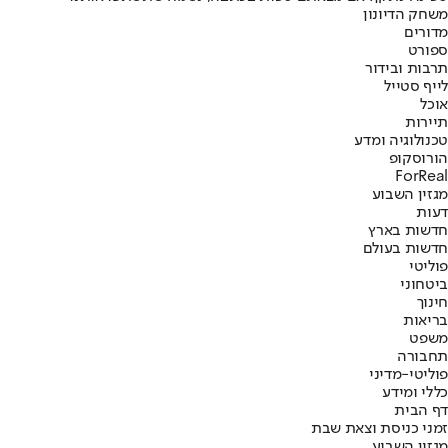
משחק הדיונון
מדורים
ספורט
תרבות ובידור
לייף סטייל
אוכל
תיירות
טכנולוגיה ומדע
הורוסקופ
ForReal
מגזין השבוע
דעות
חדשות בארץ
חדשות בעולם
פוליטי
ביטחוני
חינוך
בריאות
משפט
תחבורה
פוליטי-מדיני
כללי ומידע
דף הבית
זמני כניסת וצאת שבת
מגזין השבוע