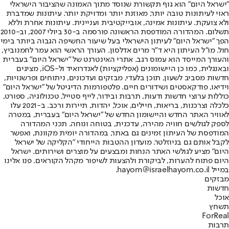
"ישראל היום" הוא גוף תקשורת שנוסד מתוך האמונה שהציבור הישראלי
ראוי לעיתונות טובה יותר, מאוזנת יותר ומדויקת יותר. עיתונות שמדברת
ולא צועקת. עיתונות אמינה, אובייקטיבית ועניינית. עיתונות אחרת וללא
תשלום. המהדורה המודפסת הראשונה פורסמה ב-30 ביולי 2007, וב-2010
הפך "ישראל היום" לעיתון הישראלי בעל שיעור החשיפה הגבוה ביותר בימי
חול. מו"ל העיתון היא ד"ר מרים אדלסון. העורך הראשי הוא עמר לחמנוביץ,
והעורך המייסד הוא עמוס רגב. אתרי האינטרנט של "ישראל היום" בעברית
ובאנגלית, כמו כן היישומונים (אפליקציות) לאנדרואיד ול-iOS, מציגים
חדשות מסביב לשעון, תוכן בלעדי, מבזקים ועדכונים, ניתוחים ופרשנויות,
וידיאו, פודקאסטים ושידורים חיים. פלטפורמות הדיגיטל של "ישראל היום"
כוללות ערוצי חדשות ודעות, תרבות ובידור, לייף סטייל, טכנולוגיה, ספורט,
כלכלה וצרכנות, בריאות, חיילים, אוכל, יהדות, תיירות ורכב. ב-2021 עלו
לאוויר האתר החדש והיישומון החדש של "ישראל היום" בעברית, במטרה
לספק לגולשים חוויה מהירה, עדכנית, בטוחה ונוחה. תכני המהדורה
המודפסת של העיתון זמינים גם באתר, במהדורה יומית מקוונת, ואפשר
לקבל אותם גם בניוזלטר. מועדון ההטבות הייחודי "הקליקה של ישראל
היום" מציע לגולשי האתר הנחות ומבצעים על מוצרים ושירותים. ישראל
היום פתוח להערות, לביקורת ולהצעות לשיפור מקהל הקוראים. פנו אלינו
במייל hayom@israelhayom.co.il.
מבזקים
חדשות
אוכל
תשחץ
ForReal
תרבות