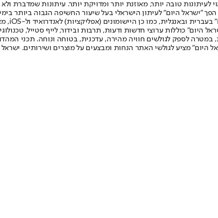
לעיתונות טובה יותר, מאוזנת יותר ומדויקת יותר. עיתונות שמדברת ולא צ
שלום. המהדורה המודפסת הראשונה פורסמה ב-30 ביולי 2007, וב-2010 הפך "ישראל היום" לעיתון הישראלי בעל שי
לחמנוביץ,
ל היום" כוללות ערוצי חדשות ודעות, תרבות ובידור, לייף סטייל, טכנולוגיה
ברית, במטרה לספק לגולשים חוויה מהירה, עדכנית, בטוחה ונוחה. תכני המה
ל היום" מציע לגולשי האתר הנחות ומבצעים על מוצרים ושירותים. ישראל 