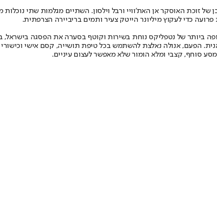
של זוכת האוסקר אן האת'וויי ורבל וילסון. השתיים מגלמות שתי נוכלות 
פרועה כדי לעקוץ מיליונר הייטק צעיר ותמים בריביירה הצרפתית.
ה ביותר של נטפליקס נוחת בשירות וקוטף בסערה את הפסגה בישראל, בכיכ
אנית. הפעם, אנולה נאלצת להשתמש בכל טיפת תושייה, קסם אישי וכישורי
סע סוחף, קצבי ומלא הומור שלא מאפשר לעצום עיניים.