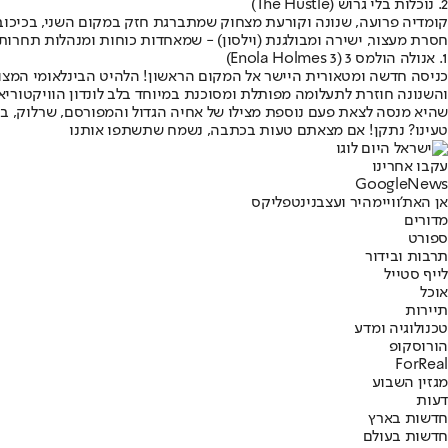
2. נוכלות בלי גרוש (The Hustle)
קומדיה פרועה, שנונה וקורעת מצחוק שמתברגת חזק במקום השני, בכיכובן 
חסרת מעצור, ישירה ומבולגנת (וילסון) - שמאחדות כוחות ומנהלות תחרות 
1. אנולה הולמס 3 (Enola Holmes 3)
כניסה חדשה ומטאורית היישר אל המקום הראשון! הלהיט הבינלאומי המצופ
והשנונה חוזרת לתעלומה מפותלת ומסוכנת במיוחד בלב לונדון הוויקטורי
שהיא מנסה לצאת פעם נוספת מצילו של אחיה הגדול והמפורסם, שרלוק, במ
טעינו? נתקן! אם מצאתם טעות בכתבה, נשמח שתשתפו אותנו
עקבו אחרינו
G
o
o
g
l
e
News
אן האת'וויי
מהיר ועצבני
נטפליקס
מדורים
ספורט
תרבות ובידור
לייף סטייל
אוכל
תיירות
טכנולוגיה ומדע
הורוסקופ
ForReal
מגזין השבוע
דעות
חדשות בארץ
חדשות בעולם