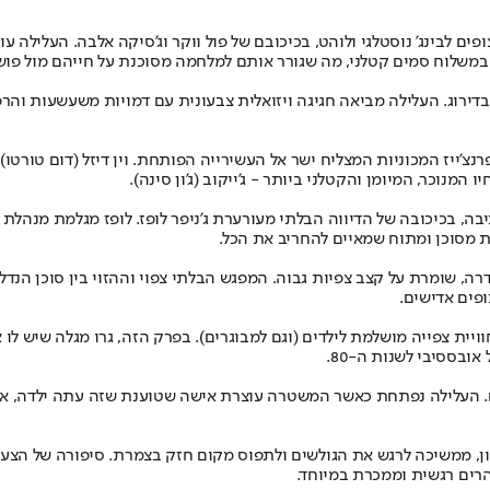
 לבינג' נוסטלגי ולוהט, בכיכובם של פול ווקר וג'סיקה אלבה. העלילה 
במשלוח סמים קטלני, מה שגורר אותם למלחמה מסוכנת על חייהם מול פושע
ירוג. העלילה מביאה חגיגה ויזואלית צבעונית עם דמויות משעשעות והר
'ייז המכוניות המצליח ישר אל העשירייה הפותחת. וין דיזל (דום טורטו)
מנוכר, המיומן והקטלני ביותר - ג'ייקוב (ג'ון סינה).
יבה, בכיכובה של הדיווה הבלתי מעורערת ג'ניפר לופז. לופז מגלמת מנה
 מסוכן ומתוח שמאיים להחריב את הכל.
ה, שומרת על קצב צפיות גבוה. המפגש הבלתי צפוי וההזוי בין סוכן הנדל"
פים אדישים.
ית צפייה מושלמת לילדים (וגם למבוגרים). בפרק הזה, גרו מגלה שיש לו א
בססיבי לשנות ה-80.
ם. העלילה נפתחת כאשר המשטרה עוצרת אישה שטוענת שזה עתה ילדה, א
ון, ממשיכה לרגש את הגולשים ולתפוס מקום חזק בצמרת. סיפורה של הצעי
ים רגשית וממכרת במיוחד.