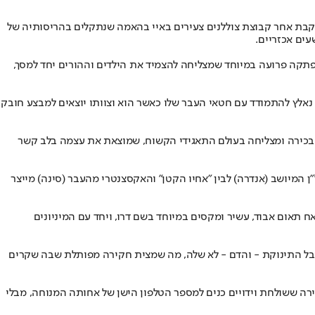
עוקבת אחר קבוצת צוללנים צעירים באיי בהאמה שנתקלים בהריסותיה של
ים אכזריים.
פתקה פרועה במיוחד שמצליחה להצמיד את הילדים וההורים יחד למסך,
 נאלץ להתמודד עם חטאי העבר שלו כאשר הוא וצוותו יוצאים למבצע חובק
לת בכירה ומצליחה בעולם התאגידי הקשוח, שמוצאת את עצמה בלב קשר
ן המיושב (אנדרה) לבין "אחיו הקטן" והאקסצנטרי מהעבר (סינה) מייצר
ח תאום אבוד, עשיר ומקסים במיוחד בשם דרו, ויחד עם המיניונים
בל התינוקת - והדם - לא שלה, מה שמצית חקירה מפותלת שבה שקרים
רה ששולחת וידויים כנים למספר הטלפון הישן של אחותה המנוחה, מבלי