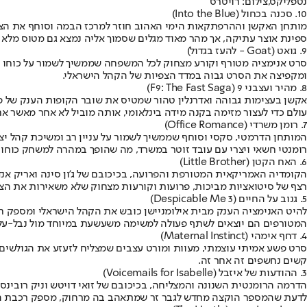
נטפליקס,צילום: רויטרס
10. סכנה בכחול (Into the Blue)
מותחן האקשן וההרפתקאות הימי האהוב חוזר למרכז הבמה וסוחף את הצופים
ספינת אוצר עתיקה, אך מהר מאוד מגלים שסמוך אליה נמצא גם מטוס מלא 
9. גואט (Goat - להעז בגדול)
סרט אנימציה מטורף וקורע מצחוק לכל המשפחה שממשיך לשמור על כוחו בד
ומקפיצה את הסרט גבוה במדד הצפיות של הקהל הישראלי.
8. מהיר ועצבני 9 (F9: The Fast Saga)
אקשן בעצימות גבוהה ואדרנלין טהור שמטיס את שובר הקופות הענק של פרנצ
עולם כדי לעצור מזימה בקנה מידה בינלאומי, אותה מוביל לא אחר מאשר אחיו ה
7. רומן משרדי (Office Romance)
המותחן הדרמטי, סקסי וסוחף שממשיך לשמור על עניין רב ומשיכת קהל יצ
רומנטי חשאי ויצרי עם עובד זוטר במשרד, מה שהופך במהרה למשחק כוחות
6. האח הקטן (Little Brother)
הקומדיה האמריקאית המטורפת והפרועה, בכיכובם של ג'ון סינה ואריק אנדר
רצף של סיטואציות מביכות, פרועות וקורעות מצחוק שלא משאירות את הצו
5. גנוב על החיים (Despicable Me 3)
להיט האנימציה הענק מבית אילומניישן כובש את הקהל הישראלי ומספק חווי
המטורפים הם יוצאים לשתף פעולה למשימה משעשעת במיוחד מול נבל-על או
4. דחף אימהי (Maternal Instinct)
סרט פשע אמיתי עוצמתי, מעוות ומורט עצבים שמצליח לזעזע את הגולשי
קשים נחשפים זה אחר זה.
3. ההודעות של איזבל (Voicemails for Isabelle)
הדרמה הרומנטית השנונה והמצליחה, בכיכובם של זואי דויטש וניק רובינס
לדעת שהמספר הוקצה מחדש לגבר זר שמתאהב בה מרחוק, מספק רכבת הר