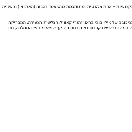
מקצועיות - אחת אלגנטית ומתוחכמת מהמעמד הגבוה (האת'וויי) והשנייה
ובם של מילי בובי בראון והנרי קאוויל. הבלשית הצעירה, המבריקה
 לחימה כדי לפצח קונספירציה רחבת היקף שמאיימת על הממלכה, תוך