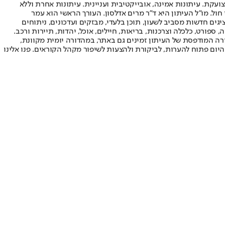
ועקת. עיתונות אמינה, אובייקטיבית ועניינית. עיתונות אחרת וללא
עור החשיפה הגבוה ביותר בימי חול. מו"ל העיתון היא ד"ר מרים אדלסון. העורך הראשי הוא עמר
 והעורך המייסד הוא עמוס רגב. אתרי האינטרנט של "ישראל היום" בעברית ובאנגלית, כמו כן היישומונים (אפליקציות) לאנדרואיד ול-iOS, מציגים חדשות מסביב לשעון, תוכן בלעדי, מבזקים ועדכונים, ניתוחים
, ספורט, כלכלה וצרכנות, בריאות, חיילים, אוכל, יהדות, תיירות ורכב.
דורה המודפסת של העיתון זמינים גם באתר, במהדורה יומית מקוונת,
היום פתוח להערות, לביקורת ולהצעות לשיפור מקהל הקוראים. פנו אלינו