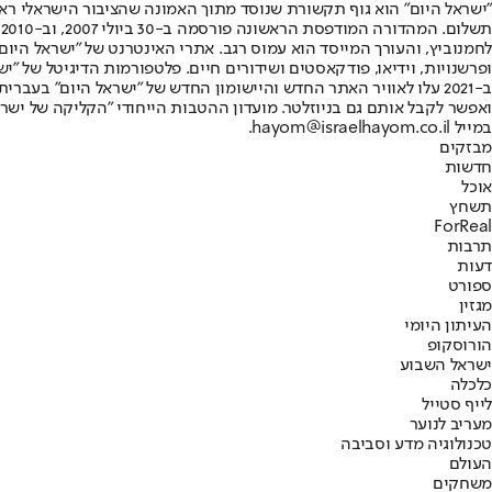
"ישראל היום" הוא גוף תקשורת שנוסד מתוך האמונה שהציבור הישראלי ראוי 
ת
ופרשנויות, וידיאו, פודקאסטים ושידורים חיים. פלטפורמות הדיגיטל של "ישרא
ב-2021 עלו לאוויר האתר החדש והיישומון החדש של "ישראל היום" בע
ואפשר לקבל אותם גם בניוזלטר. מועדון ההטבות הייחודי "הקליקה של ישרא
במייל hayom@israelhayom.co.il.
מבזקים
חדשות
אוכל
תשחץ
ForReal
תרבות
דעות
ספורט
מגזין
העיתון היומי
הורוסקופ
ישראל השבוע
כלכלה
לייף סטייל
מעריב לנוער
טכנולוגיה מדע וסביבה
העולם
משחקים