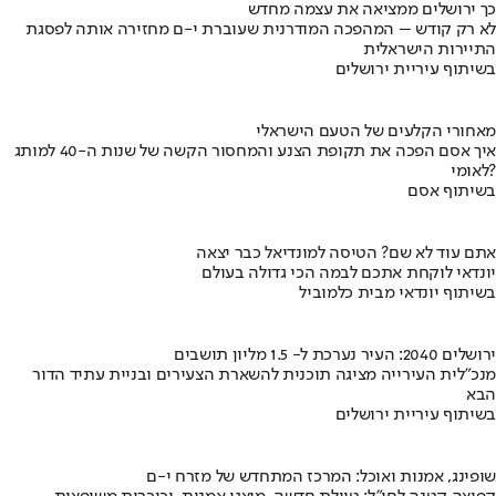
כך ירושלים ממציאה את עצמה מחדש
לא רק קודש – המהפכה המודרנית שעוברת י-ם מחזירה אותה לפסגת
התיירות הישראלית
בשיתוף עיריית ירושלים
מאחורי הקלעים של הטעם הישראלי
איך אסם הפכה את תקופת הצנע והמחסור הקשה של שנות ה-40 למותג
לאומי?
בשיתוף אסם
אתם עוד לא שם? הטיסה למונדיאל כבר יצאה
יונדאי לוקחת אתכם לבמה הכי גדולה בעולם
בשיתוף יונדאי מבית כלמוביל
ירושלים 2040: העיר נערכת ל- 1.5 מליון תושבים
מנכ"לית העירייה מציגה תוכנית להשארת הצעירים ובניית עתיד הדור
הבא
בשיתוף עיריית ירושלים
שופינג, אמנות ואוכל: המרכז המתחדש של מזרח י-ם