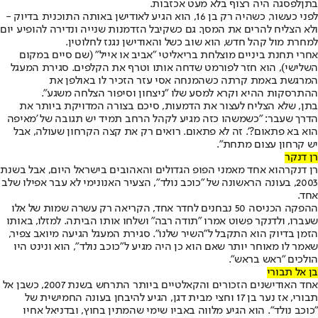
בתן
לפסגה היה רצוף בלא מעט אכזבות.
לפני כעשור, כשהיה רק בן 16, הוא הגיע לאודישן באותה התוכנית בדיוק -
ולא הצליח להרים את המסך. גם כשקיבל הזדמנות שנייה ונדירה להופיע יום
למחרת מול קהל חדש, הוא שוב כשל והאודישן נגנז לחלוטין.
אחרי תחנת ביניים מוצלחת בריאליטי "אביב או אייל" (שם סיים במקום
השלישי), הוא חזר לפורמט שדחה אותו וטרף את הקלפים. סגירת המעגל
המרגשת באמת קרתה כשהמנחה אסי עזר הזכיר לו באולפן את
ההתרסקות ההיא וקרא למסע שלו "ניצחון וסיפור הצלחה משגע".
בתן, שלא הצליח לעצור את הדמעות, סיכם בצורה המדויקת ביותר את
הדרך שעבר: "כשמשהו כזה מגיע לקהל הרחב תמיד יש תגובה של 'מאיפה
הוא בא פתאום?'. זה לא פתאום. רואים רק את קצה הקרחון שעולה, אבל
יש קרחון עצום מתחת".
רן דנקר
רן דנקר
הוא אחד מאמני הפופ הגדולים והאהובים בישראל היום, אבל בשנת
2003, בעונה הראשונה של "כוכב נולד", הצעיר האנונימי לא עבר אפילו שלב
אחד.
ההפקה הכניסה 50 נבחנים לחדר אחד, הקריאה רק עשרה שמות של אלו
שעברו, ולדנקר פשוט אמרו "תודה רבה" ושלחו אותו הביתה. למזלו, באותו
הזמן בדיוק הוא התקבל ל"השיר שלנו". סגירת המעגל הגיעה מיואב צפיר,
שאמר לו מאוחר יותר שאם הוא כן היה מגיע ל"כוכב נולד", הוא ונינט היו
הולכים "ראש בראש".
בן אל תבורי
אחד האודישנים הזכורים והקאלטיים ביותר התרחש בשנת 2007, כש
בן אל
תבורי
, אז נער בן 17 וחצי מבית דגן, הגיע להיבחן בעונה החמישית של
"כוכב נולד". הוא הגיע מלווה באביו שימי שהמתין בחוץ, ובדניאל אחיו