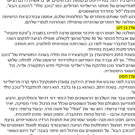
היום ביד רמה בפלייליסט ובקופות הכרטיסים, אך בראשית דרכם הגיעו
לאודישנים של מותגי הריאליטי הגדולים, כמו "כוכב נולד" ו"הכוכב הבא",
וקיבלו "לא" מהדהד מהשופטים.
רגע לפני שאתם מוותרים על החלומות שלכם, אספנו עבורכם את הרשימה
המלאה של הזמרים שהוכיחו שהמילה האחרונה לגמרי שלהם.
עדן בן זקן
המלכה של הפופ הים-תיכוני אומנם פרצה לחיינו בסערה ב"אקס פקטור"
עם אוברול מנומר של 30 שקל שהפך לקאלט, ואפילו הגיעה למקום השני,
אבל מתברר שעוד לפני כן, כשהייתה אנונימית לחלוטין, היא חוותה
התרסקות כואבת במיוחד.
בשנת 2010 ניסתה
עדן בן זקן
הצעירה את מזלה בעונה התשיעית של "כוכב
נולד", אך לא עברה את האודישן הטלוויזיוני הראשון שלה. למזלנו, שלוש
שנים לאחר מכן מלהקת של ריאליטי מוזיקלי חדש התקשרה אליה, וכל
השאר היסטוריה.
עדן חסון
הרבה לפני שכבש את פארק הירקון, גם
עדן חסון
קיבל כתף קרה מריאליטי
המוזיקה. בשנת 2011, כשהוא בן 16 בלבד, הוא ניסה להתקבל ל"כוכב נולד
9".
חסון עבר את השלבים הראשונים מול הזמר דור דניאל והמלהקים, והגיע
לאודישן המצולם מול פאנל השופטים שכלל את מרגול, מירי מסיקה, יאיר
ניצני וצדי צרפתי. הוא שר את "ואולי" של משה פרץ, ובעוד צרפתי, ניצני
ומסיקה אהבו - מרגול פחות התחברה, וחסון נשאר מחוץ לתוכנית.
היום, חסון הוא מגה-סטאר שמרסק את תחנות הרדיו והסטרימינג ברצף.
סגירת המעגל המוחלטת שלו הגיעה כשהצטרף בעצמו לפאנל השופטים של
"הכוכב הבא". על המפגשים עם מרגול הוא סיפר בעבר: "עד היום כשאני