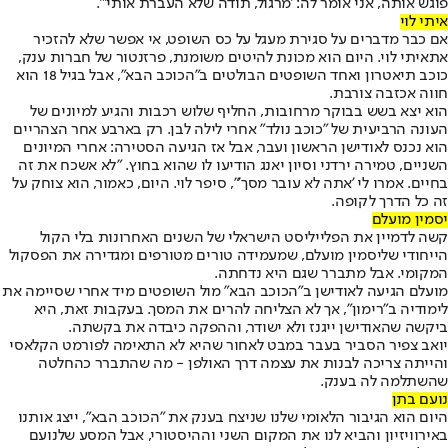
פוגש אותה, אני אומר לה: 'מרגול, תודה שלא העברת אותי'".
איתי לוי
אם כבר מדברים על סגירת מעגל על כס השופט, אי אפשר שלא להזכיר
את
איתי לוי
. היום הוא מכונת להיטים משומנת, פרזנטור של חברות ענק,
כוכב תיאטרון ואחד השופטים הבולטים ב"הכוכב הבא", אבל בגיל 18 הוא
חווה אכזבה צורבת.
הוא יצא בשש בבוקר מרחובות, החליף שלוש רכבות והגיע למיונים של
העונה הרביעית של "כוכב נולד" אחרי לילה לבן. רק בארבע אחר הצהריים
הוא נכנס לאודישן הראשון ועבר, אבל אז הגיעה הסטירה: אחרי המיונים
השניים, טמירה ירדני וסיון יאנג הודיעו לו שהוא בחוץ. "לא אשכח את זה
בחיים. אמרו לי 'אתה לא עובר מסך'", סיפר לוי. היום, כאמור, הוא צוחק על
זה כל הדרך לקופה.
יסמין מועלם
קשה לדמיין את הפלייליסט הישראלי של השנים האחרונות בלי הקול
הייחודי של
יסמין מועלם
, שמעמידה טורים מטורפים ומגדירה את הפסקול
המקומי. אבל מתברר שגם היא נדחתה.
מועלם הגיעה לאודישן ב"הכוכב הבא" מול השופטים מיד אחרי שסיימה את
לימודיה ב"רימון", אך לא הצליחה להרים את המסך. בעקבות זאת, היא
ביקשה שהאודישן ייגנז ולא ישודר, וההפקה כיבדה את בקשתה.
יואב צפיר הסביר בעבר במבט לאחור שהיא לא התאימה לפורמט הקלאסי
והייתה צריכה לבנות את עצמה דרך האולפן - מה שהתברר כהחלטה
שהשתלמה לה בענק.
נועם בתן
היום הוא הגיבור הלאומי שלנו שניצח בענק את "הכוכב הבא", ייצג אותנו
באירוויזיון והביא לנו את המקום השני וההיסטורי, אבל המסע של
נועם