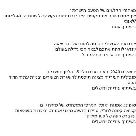
מאחורי הקלעים של הטעם הישראלי
איך אסם הפכה את תקופת הצנע והמחסור הקשה של שנות ה-40 למותג
לאומי?
בשיתוף אסם
אתם עוד לא שם? הטיסה למונדיאל כבר יצאה
יונדאי לוקחת אתכם לבמה הכי גדולה בעולם
בשיתוף יונדאי מבית כלמוביל
ירושלים 2040: העיר נערכת ל- 1.5 מליון תושבים
מנכ"לית העירייה מציגה תוכנית להשארת הצעירים ובניית עתיד הדור
הבא
בשיתוף עיריית ירושלים
שופינג, אמנות ואוכל: המרכז המתחדש של מזרח י-ם
קפיצה קטנה לחו"ל: טיילת חדשה, מיצגי אמנות, וכיכרות משופצות
בהשקעה של 100 מיליון ₪
בשיתוף עיריית ירושלים