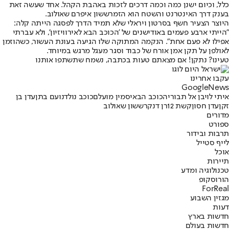
כלל, וכיום ישנן כמה וכמה דרכים לזכות באהבת הקהל. אחד שעשה זאת
בענק דרך האינטרנט והשטח הוא הזמר
ששון איפרם שאולוב
.
היוצר הצעיר חשף בסרטון ויראלי שלא תמיד הדרך לפסגה הייתה קלה:
"הייתי ארבע פעמים באודישנים של 'הכוכב הבא לאירוויזיון', ולא עברתי
אפילו לא פעם אחת". הנקמה המתוקה שלו הגיעה בעונת העשור, כשהוזמן
לאולפן על תקן אמן אורח של כבוד וסגר מעגל מרגש במיוחד.
טעינו? נתקן! אם מצאתם טעות בכתבה, נשמח שתשתפו אותנו
עקבו אחרינו
G
o
o
g
l
e
News
איתי לוי
בן אל תבורי
הכוכב הבא
יסמין מועלם
כוכב נולד
נועם בתן
עדן בן
זקן
עדן חסון
קשת 12
רן דנקר
ששון שאולוב
מדורים
ספורט
תרבות ובידור
לייף סטייל
אוכל
תיירות
טכנולוגיה ומדע
הורוסקופ
ForReal
מגזין השבוע
דעות
חדשות בארץ
חדשות בעולם