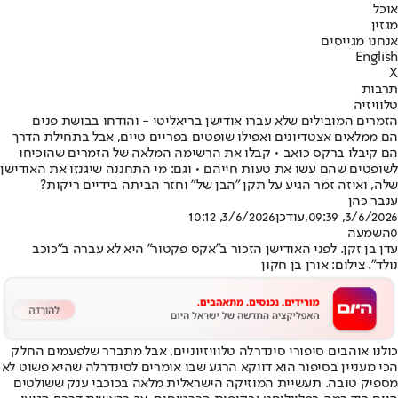
אוכל
מגזין
אנחנו מגייסים
English
X
תרבות
טלוויזיה
הזמרים המובילים שלא עברו אודישן בריאליטי - והודחו בבושת פנים
הם ממלאים אצטדיונים ואפילו שופטים בפריים טיים, אבל בתחילת הדרך
הם קיבלו ברקס כואב • קבלו את הרשימה המלאה של הזמרים שהוכיחו
לשופטים שהם עשו את טעות חייהם • וגם: מי התחננה שיגנזו את האודישן
שלה, ואיזה זמר הגיע על תקן "הבן של" וחזר הביתה בידיים ריקות?
ענבר כהן
3/6/2026, 09:39
,עודכן
3/6/2026, 10:12
0
השמעה
עדן בן זקן. לפני האודישן הזכור ב"אקס פקטור" היא לא עברה ב"כוכב
נולד". צילום: אורן בן חקון
כולנו אוהבים סיפורי סינדרלה טלוויזיוניים, אבל מתברר שלפעמים החלק
הכי מעניין בסיפור הוא דווקא הרגע שבו אומרים לסינדרלה שהיא פשוט לא
מספיק טובה. תעשיית המוזיקה הישראלית מלאה בכוכבי ענק ששולטים