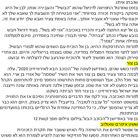
שנבחן איתו.
בזמן שמרגול החמיאה לדניאל שהוא "הבשיל" והעבירה אותו, לבן אל היא
סיפקה ביקורת זכורה במיוחד: "אני מבטיחה לך ונשבעת לך שאבא שלך לא
יכעס עליי שאני לא אעביר אותך... אתה באמת צעיר ואבא שלך יודע את זה,
אתה עוד לא בשל".
בן אל יצא החוצה לאביו והכריז באכזבה "אני לא בשל", בעוד דניאל חבש
כובע שעליו נכתב "עברתי". שימי תבורי, שחיכה במסדרון, סיכם למצלמה
במילה אחת: "נגמר!".
למרות ההתרסקות ההיא, בן אל הוכיח עם השנים שהוא לגמרי הבשיל,
הפך לחצי מהצמד המצליח במדינה, שפט בעצמו בריאליטי, והיום, גם אחרי
פירוק הצמד, הוא ממשיך ליצור ולהוכיח שהרעב שלו להצלחה חי ובועט.
בן צור
לפני כשש שנים, באודישן לעונה של "הכוכב הבא לאירוויזיון 2020", עלה
לבמה בחור צעיר בשם בן צור ושר את השיר "שממה" של אורי בן ארי. הוא
שר מכל הלב, אבל השופטים פחות התרשמו והמסך סירב להתרומם. הקהל
בבית כמעט לא זכר את שמו, ובזמן שעדן אלנה ניצחה באותה עונה וייצגה
את ישראל באירוויזיון - בן צור חזר הביתה בשקט.
למרות האכזבה, צור לקח את הדברים בפרופורציה וסיכם אז את החוויה
במשפט המוכר "כל עכבה לטובה". בדיעבד? הוא צדק בענק. היום הוא כבר
לא צריך שהמסך יעלה, כי כל המדינה עומדת על הרגליים בזכותו במועדונים
ובחתונות.
בן צור באודישן ל"הכוכב הבא",צילום: צילום מסך קשת 12
ששון איפרם שאולוב
אי אפשר לסיים את הרשימה בלי האיש ששבר את תקרת הזכוכית
בשנתיים האחרונות. מסעו של מוזיקאי שרוצה להגיע לצמרת הוא לא פשוט