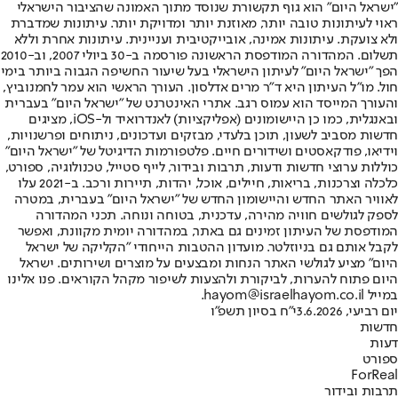
"ישראל היום" הוא גוף תקשורת שנוסד מתוך האמונה שהציבור הישראלי
ראוי לעיתונות טובה יותר, מאוזנת יותר ומדויקת יותר. עיתונות שמדברת
ולא צועקת. עיתונות אמינה, אובייקטיבית ועניינית. עיתונות אחרת וללא
תשלום. המהדורה המודפסת הראשונה פורסמה ב-30 ביולי 2007, וב-2010
הפך "ישראל היום" לעיתון הישראלי בעל שיעור החשיפה הגבוה ביותר בימי
חול. מו"ל העיתון היא ד"ר מרים אדלסון. העורך הראשי הוא עמר לחמנוביץ,
והעורך המייסד הוא עמוס רגב. אתרי האינטרנט של "ישראל היום" בעברית
ובאנגלית, כמו כן היישומונים (אפליקציות) לאנדרואיד ול-iOS, מציגים
חדשות מסביב לשעון, תוכן בלעדי, מבזקים ועדכונים, ניתוחים ופרשנויות,
וידיאו, פודקאסטים ושידורים חיים. פלטפורמות הדיגיטל של "ישראל היום"
כוללות ערוצי חדשות ודעות, תרבות ובידור, לייף סטייל, טכנולוגיה, ספורט,
כלכלה וצרכנות, בריאות, חיילים, אוכל, יהדות, תיירות ורכב. ב-2021 עלו
לאוויר האתר החדש והיישומון החדש של "ישראל היום" בעברית, במטרה
לספק לגולשים חוויה מהירה, עדכנית, בטוחה ונוחה. תכני המהדורה
המודפסת של העיתון זמינים גם באתר, במהדורה יומית מקוונת, ואפשר
לקבל אותם גם בניוזלטר. מועדון ההטבות הייחודי "הקליקה של ישראל
היום" מציע לגולשי האתר הנחות ומבצעים על מוצרים ושירותים. ישראל
היום פתוח להערות, לביקורת ולהצעות לשיפור מקהל הקוראים. פנו אלינו
במייל hayom@israelhayom.co.il.
יום רביעי, 3.6.2026
י"ח בסיון תשפ"ו
חדשות
דעות
ספורט
ForReal
תרבות ובידור