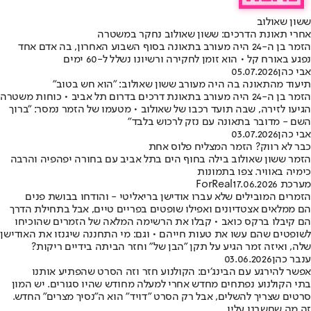
ששון שאולוב
אחרי תאונת הדרכים: ששון שאולוב נחקר במשטרה
הזמר בן ה-24 היה מעורב בתאונה בסוף השבוע האחרון, בה אדם אחד
נפגע באורח קל • הוא זומן לחקירה ורשיונו נשלל ל-60 ימים
אבי כהן
05.07.2026
תיעוד מהתאונה בה היה מעורב ששון שאולוב: "הוא חש בטוב"
הזמר בן ה-24 היה מעורב בתאונת דרכים בדרום תל אביב • כוחות משטרה
הגיעו לזירה, שבה תועד רכבו של שאולוב • מטעמו של הזמר נמסר: "ברוך
השם - מדובר בתאונה עם נזק לרכוש בלבד"
אבי כהן
03.07.2026
כבר לא רווק? הזמר המצליח פלוס אחת
הזמר ששון שאולוב בילה בחוף הים בתל אביב עם בחורה יפהפיה והרבה
כימיה באוויר. צפו בתמונות
מערכת ForReal
17.06.2026
הזמרים המובילים שלא עברו אודישן בריאליטי - והודחו בבושת פנים
הם ממלאים אצטדיונים ואפילו שופטים בפריים טיים, אבל בתחילת הדרך
הם קיבלו ברקס כואב • קבלו את הרשימה המלאה של הזמרים שהוכיחו
לשופטים שהם עשו את טעות חייהם • וגם: מי התחננה שיגנזו את האודישן
שלה, ואיזה זמר הגיע על תקן "הבן של" וחזר הביתה בידיים ריקות?
ענבר כהן
03.06.2026
אפשר להירגע עם הבינג׳ים: הקולנוע חזר וזה הסרט שהפתיע אותנו
בתי הקולנוע נפתחים מחדש אחרי למעלה מחודש שהיו סגורים. יש המון
סרטים שצריך להשלים, אבל רק הסרט ״דויד״ הוא ה״נסיך מצרים״ החדש.
זה מה שחשבנו עליו