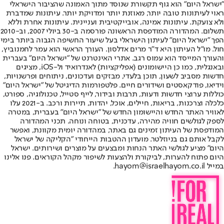
"ישראל היום" הוא גוף תקשורת שנוסד מתוך האמונה שהציבור הישראלי
ראוי לעיתונות טובה יותר, מאוזנת יותר ומדויקת יותר. עיתונות שמדברת
ולא צועקת. עיתונות אמינה, אובייקטיבית ועניינית. עיתונות אחרת וללא
תשלום. המהדורה המודפסת הראשונה פורסמה ב-30 ביולי 2007, וב-2010
הפך "ישראל היום" לעיתון הישראלי בעל שיעור החשיפה הגבוה ביותר בימי
חול. מו"ל העיתון היא ד"ר מרים אדלסון. העורך הראשי הוא עמר לחמנוביץ,
והעורך המייסד הוא עמוס רגב. אתרי האינטרנט של "ישראל היום" בעברית
ובאנגלית, כמו כן היישומונים (אפליקציות) לאנדרואיד ול-iOS, מציגים
חדשות מסביב לשעון, תוכן בלעדי, מבזקים ועדכונים, ניתוחים ופרשנויות,
וידיאו, פודקאסטים ושידורים חיים. פלטפורמות הדיגיטל של "ישראל היום"
כוללות ערוצי חדשות ודעות, תרבות ובידור, לייף סטייל, טכנולוגיה, ספורט,
כלכלה וצרכנות, בריאות, חיילים, אוכל, יהדות, תיירות ורכב. ב-2021 עלו
לאוויר האתר החדש והיישומון החדש של "ישראל היום" בעברית, במטרה
לספק לגולשים חוויה מהירה, עדכנית, בטוחה ונוחה. תכני המהדורה
המודפסת של העיתון זמינים גם באתר, במהדורה יומית מקוונת, ואפשר
לקבל אותם גם בניוזלטר. מועדון ההטבות הייחודי "הקליקה של ישראל
היום" מציע לגולשי האתר הנחות ומבצעים על מוצרים ושירותים. ישראל
היום פתוח להערות, לביקורת ולהצעות לשיפור מקהל הקוראים. פנו אלינו
במייל hayom@israelhayom.co.il.