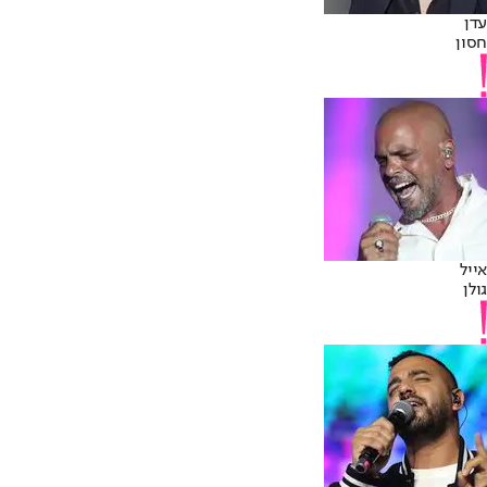
עדן
חסון
אייל
גולן