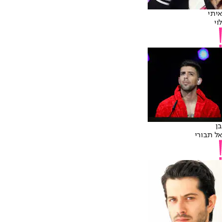
איתי
לוי
בן
אל תבורי