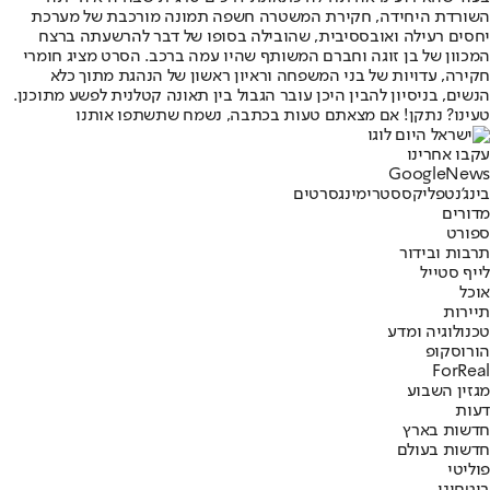
השורדת היחידה, חקירת המשטרה חשפה תמונה מורכבת של מערכת
יחסים רעילה ואובססיבית, שהובילה בסופו של דבר להרשעתה ברצח
המכוון של בן זוגה וחברם המשותף שהיו עמה ברכב. הסרט מציג חומרי
חקירה, עדויות של בני המשפחה וראיון ראשון של הנהגת מתוך כלא
הנשים, בניסיון להבין היכן עובר הגבול בין תאונה קטלנית לפשע מתוכנן.
טעינו? נתקן! אם מצאתם טעות בכתבה, נשמח שתשתפו אותנו
עקבו אחרינו
G
o
o
g
l
e
News
בינג'
נטפליקס
סטרימינג
סרטים
מדורים
ספורט
תרבות ובידור
לייף סטייל
אוכל
תיירות
טכנולוגיה ומדע
הורוסקופ
ForReal
מגזין השבוע
דעות
חדשות בארץ
חדשות בעולם
פוליטי
ביטחוני