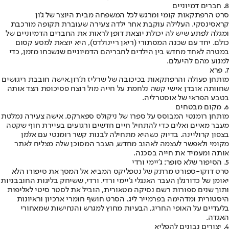
8. חברים דמיוניים
סרט הרפתקאות קומי ומרגש לכל המשפחה מבית היוצר של ג'ון
קראסינסקי. העלילה עוקבת אחר ילדה צעירה שעוברת תקופה מורכבת
ומגלה לפתע שיש לה יכולת יוצאת דופן לראות את החברים הדמיוניים של
כולם. יחד עם שכנה המסתורי (ריאן ריינולדס), היא יוצאת למסע קסום
במטרה לאחד מחדש בין הילדים לחבריהם הדמיוניים שנשכחו מזמן, כדי
למנוע מהם להיעלם.
7. פרא
מותחן פעולה והרפתקאות בכיכובה של שרליז ת'רון.
אישה חובבת ריגושים
שחוותה אובדן אישי קשה נלחמת על חייה מול רוצח פסיכופת הצד אותה
בטבע הפראי של אוסטרליה.
6. מקום מבטחים
מותחן רומנטי המבוסס על ספרו של ניקולס ספארקס. אישה צעירה נמלטת
מעבר מאיים ואלים כדי להתחיל חיים חדשים ורגועים בעיירת חוף שקטה
בצפון קרוליינה. בדיוק כשהיא מתחילה לבנות קשר רומנטי עם אלמן
מקומי ולאפשר לעצמה לאהוב מחדש, העבר המסוכן שלה מצליח לאתר
אותה ומעמיד את חייה בסכנה.
5. הסיפור שלא סופר: ג'יימי ורדי
סרט דוקו-ספורט מרתק של נטפליקס המביא אל המסך את סיפורו הלא
יאומן של כדורגלן העבר האנגלי ג'יימי ורדי. ורדי, ששיחק בליגות החובבניות
ותוך שנים ספורות רשם נסיקה מטאורית, הוביל את לסטר סיטי לאליפות
היסטורית ומדהימה בפרמייר ליג. הסרט חושף חומרי ארכיון וראיונות
בלעדיים על האופי החריג, הבעיות מחוץ למגרש והנחישות שמאחורי
האגדה.
4. יצורים נבונים להפליא