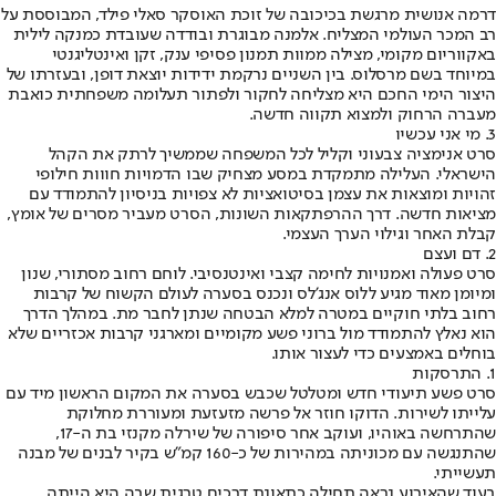
דרמה אנושית מרגשת בכיכובה של זוכת האוסקר סאלי פילד, המבוססת על
רב המכר העולמי המצליח. אלמנה מבוגרת ובודדה שעובדת כמנקה לילית
באקווריום מקומי, מצילה ממוות תמנון פסיפי ענק, זקן ואינטליגנטי
במיוחד בשם מרסלוס. בין השניים נרקמת ידידות יוצאת דופן, ובעזרתו של
היצור הימי החכם היא מצליחה לחקור ולפתור תעלומה משפחתית כואבת
מעברה הרחוק ולמצוא תקווה חדשה.
3. מי אני עכשיו
סרט אנימציה צבעוני וקליל לכל המשפחה שממשיך לרתק את הקהל
הישראלי. העלילה מתמקדת במסע מצחיק שבו הדמויות חווות חילופי
זהויות ומוצאות את עצמן בסיטואציות לא צפויות בניסיון להתמודד עם
מציאות חדשה. דרך ההרפתקאות השונות, הסרט מעביר מסרים של אומץ,
קבלת האחר וגילוי הערך העצמי.
2. דם ועצם
סרט פעולה ואמנויות לחימה קצבי ואינטנסיבי. לוחם רחוב מסתורי, שנון
ומיומן מאוד מגיע ללוס אנג'לס ונכנס בסערה לעולם הקשוח של קרבות
רחוב בלתי חוקיים במטרה למלא הבטחה שנתן לחבר מת. במהלך הדרך
הוא נאלץ להתמודד מול ברוני פשע מקומיים ומארגני קרבות אכזריים שלא
בוחלים באמצעים כדי לעצור אותו.
1. התרסקות
סרט פשע תיעודי חדש ומטלטל שכבש בסערה את המקום הראשון מיד עם
עלייתו לשירות. הדוקו חוזר אל פרשה מזעזעת ומעוררת מחלוקת
שהתרחשה באוהיו, ועוקב אחר סיפורה של שירלה מקנזי בת ה-17,
שהתנגשה עם מכוניתה במהירות של כ-160 קמ"ש בקיר לבנים של מבנה
תעשייתי.
בעוד שהאירוע נראה תחילה כתאונת דרכים טרגית שבה היא הייתה