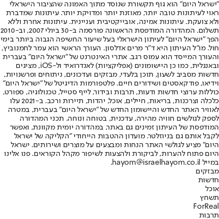
"ישראל היום" הוא גוף תקשורת שנוסד מתוך האמונה שהציבור הישראלי
ראוי לעיתונות טובה יותר, מאוזנת יותר ומדויקת יותר. עיתונות שמדברת
ולא צועקת. עיתונות אמינה, אובייקטיבית ועניינית. עיתונות אחרת וללא
תשלום. המהדורה המודפסת הראשונה פורסמה ב-30 ביולי 2007, וב-2010
הפך "ישראל היום" לעיתון הישראלי בעל שיעור החשיפה הגבוה ביותר בימי
חול. מו"ל העיתון היא ד"ר מרים אדלסון. העורך הראשי הוא עמר לחמנוביץ,
והעורך המייסד הוא עמוס רגב. אתרי האינטרנט של "ישראל היום" בעברית
ובאנגלית, כמו כן היישומונים (אפליקציות) לאנדרואיד ול-iOS, מציגים
חדשות מסביב לשעון, תוכן בלעדי, מבזקים ועדכונים, ניתוחים ופרשנויות,
וידיאו, פודקאסטים ושידורים חיים. פלטפורמות הדיגיטל של "ישראל היום"
כוללות ערוצי חדשות ודעות, תרבות ובידור, לייף סטייל, טכנולוגיה, ספורט,
כלכלה וצרכנות, בריאות, חיילים, אוכל, יהדות, תיירות ורכב. ב-2021 עלו
לאוויר האתר החדש והיישומון החדש של "ישראל היום" בעברית, במטרה
לספק לגולשים חוויה מהירה, עדכנית, בטוחה ונוחה. תכני המהדורה
המודפסת של העיתון זמינים גם באתר, במהדורה יומית מקוונת, ואפשר
לקבל אותם גם בניוזלטר. מועדון ההטבות הייחודי "הקליקה של ישראל
היום" מציע לגולשי האתר הנחות ומבצעים על מוצרים ושירותים. ישראל
היום פתוח להערות, לביקורת ולהצעות לשיפור מקהל הקוראים. פנו אלינו
במייל hayom@israelhayom.co.il.
מבזקים
חדשות
אוכל
תשחץ
ForReal
תרבות