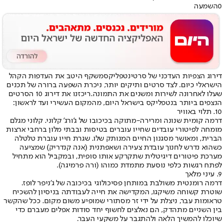
0
השמעה
דירוג הצפיות העדכני של סרטי
נטפליקס
משקף היטב את העדפות הקהל
הישראלי כיום. לצד סרטים ותיקים יותר, ניכרת השפעה ברורה של תכנים
שעלו לאחרונה לשירות ומשנים את התמונה.
ריכזנו את דירוג 10 הסרטים
הנצפים ביותר בנטפליקס בישראל היום, מהמקום העשירי ועד לראשון
:
10. תלוי באוויר
דרמה קומית שנונה ומרירה-מתוקה בכיכובו של ג'ורג' קלוני. קלוני מגלם
מומחה לפיטורי עובדים שחייו עוברים בטיסות ובבתי מלון ברחבי ארצות
הברית, ומאושר מסגנון החיים המנותק שלו. שגרת חייו עוברת טלטלה
כשהוא נדרש לחנוך עובדת צעירה ושאפתנית (אנה קנדריק) שמציעה
מערכת פיטורים דיגיטלית שתקרקע אותו סופית, ובמקביל הוא מתחיל
לפתח רגשות כלפי נוסעת מתמדת כמוהו (ורה פרמיגה).
9. עיני מלאך
דרמה רומנטית משולבת במותחן פסיכולוגי בכיכובה של ג'ניפר לופז.
שוטרת קשוחה משיקגו, המקדישה את חייה לעבודתה בניסיון להשכיח
טראומות עבר, ניצלת על ידי זר מסתורי שמופיע משום מקום. ככל שהקשר
בין השניים מתהדק, הם נאלצים לחשוף יחד סודות אפלים מעברם כדי
שיוכלו להמשיך הלאה ולהתגבר על משקעי העבר.