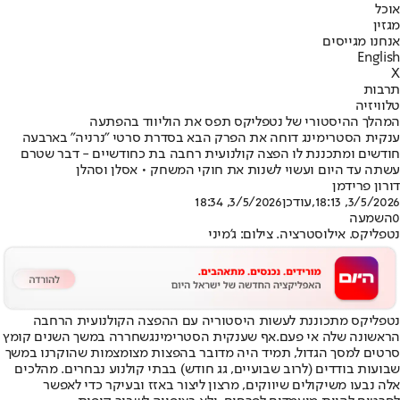
אוכל
מגזין
אנחנו מגייסים
English
X
תרבות
טלוויזיה
המהלך ההיסטורי של נטפליקס תפס את הוליווד בהפתעה
ענקית הסטרימינג דוחה את הפרק הבא בסדרת סרטי "נרניה" בארבעה
חודשים ומתכננת לו הפצה קולנועית רחבה בת כחודשיים - דבר שטרם
עשתה עד היום ועשוי לשנות את חוקי המשחק • אסלן וסהלן
דורון פרידמן
3/5/2026, 18:13
,עודכן
3/5/2026, 18:34
0
השמעה
נטפליקס. אילוסטרציה. צילום: ג'מיני
נטפליקס מתכוננת לעשות היסטוריה עם ההפצה הקולנועית הרחבה
הראשונה שלה אי פעם.
אף שענקית הסטרימינג
שחררה במשך השנים קומץ
סרטים למסך הגדול, תמיד היה מדובר בהפצות מצומצמות שהוקרנו במשך
שבועות בודדים (לרוב שבועיים, גג חודש) בבתי קולנוע נבחרים. מהלכים
אלה נבעו משיקולים שיווקים, מרצון ליצור באזז ובעיקר כדי לאפשר