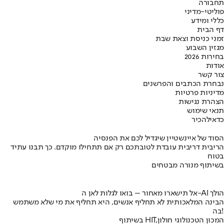
תחבורה
פוליטי-מדיני
כללי ומידע
דף הבית
זמני כניסת וצאת שבת
מגזין השבוע
בחירות 2026
אודות
צור קשר
נבחרת הכתבים והפרשנים
מדיניות פרטיות
הצהרת נגישות
תנאי שימוש
כדאי
להכיר
הסוד של איינשטיין שיגדיל לכם את הפנסיה
הריבית דריבית עובדת לטובתכם רק אם תתחילו מוקדם. כך תבנו עתיד
בטוח
בשיתוף מנורה מבטחים
אל תישארו מאחור – בואו לגלות לאן ה-AI הולך
הבינה המלאכותית לא תחליף אנשים, היא תחליף את מי שלא משתמש
בה!
בשיתוף HIT,המכון הטכנולוגי חולון