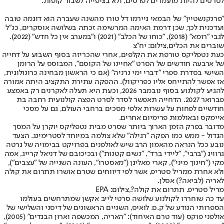
לסרטים להיות מועמדים לפרסים, ולא בציפייה לשבור קופות.
"פרנקנשטיין" של הבמאי גיירמו דל טורו מהשנה שעברה הוא דוגמה טובה
ועדכנית לכך, שכן דרמת האימה המרשימה זכתה בשלושה אוסקרים, כנ"ל
לגבי "רומא" (2018), "כוחו של הכלב" (2021) ו"במערב אין כל חדש" (2022).
שוברים את הכלים,צילום: יח"צ
כעת נטפליקס טורפת את הקלפים, אחרי שהכריזה בסוף השבוע על דחייה
של ארבעה חודשים של הסרט "אחיינו של הקוסם", המבוסס על הרומן
השישי בסדרת ספרי "דברי ימי נרניה" (אם כי הראשון מבחינה כרונולוגית,
אז אפשר להתייחס אליו כפריקוול). ההפקה עתירת התקציב היתה אמורה
להגיע לקולנוע בסוף נובמבר 2026, וכעת היא תעלה לאקרנים רק באמצע
פברואר 2027. הדחייה תאפשר לסדר לסרט הפצה קולנועית רחבה בת
חודשיים לפחות על עשרות אלפי מסכים ברחבי העולם, גם על מסכי
איימקס ובאולמות פרימיום אחרים.
מדובר בפרק הזמן הארוך ביותר שסרט מבית נטפליקס יוקרן על המסך
הגדול - ממש כמו הפקה "רגילה" שלא צולמה במיוחד לסטרימינג. הצעד
נובע ככל הנראה מהאמון הרב שיש לאולפנים בפרויקט בבימויה של גרטה
גרוויג ("ברבי", "ליידי ברד", "נשים קטנות") ובכיכובם של דניאל קרייג, אמה
מקי ("חינוך מיני"), קארי מאליגן ("מאסטרו", העונה השנייה של "עצבים"),
ולא אחרת ממריל סטריפ, אשר לפי דיווחים שטרם אושרו תתרום את קולה
לאריה (לביאה?) אסלן.
מריל סטריפ. תתרום את קולה?,צילום: EPA
עד כה שוחררו לקולנוע שלושה סרטי לייב אקשן שמתרחשים בעולמו
הספרותי הנודע של ק.ס. לואיס, השניים הראשונים של דיסני והשלישי של
אולפני פוקס (עוד טרם האיחוד): "האריה, המכשפה וארון הבגדים" (2005),