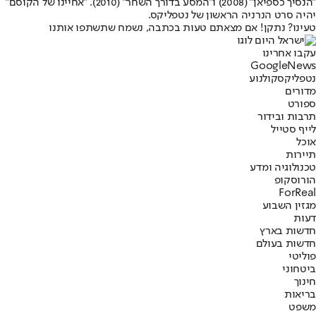
"הנסיך כספיאן" (2008) ו"המסע בדורך השחר" (2010). "אחיינו של הקוסם"
יהיה סרט הנרניה הראשון של נטפליקס.
טעינו? נתקן! אם מצאתם טעות בכתבה, נשמח שתשתפו אותנו
עקבו אחרינו
G
o
o
g
l
e
News
נטפליקס
קולנוע
מדורים
ספורט
תרבות ובידור
לייף סטייל
אוכל
תיירות
טכנולוגיה ומדע
הורוסקופ
ForReal
מגזין השבוע
דעות
חדשות בארץ
חדשות בעולם
פוליטי
ביטחוני
חינוך
בריאות
משפט