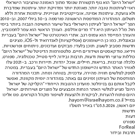
"ישראל היום" הוא גוף תקשורת שנוסד מתוך האמונה שהציבור הישראלי
ראוי לעיתונות טובה יותר, מאוזנת יותר ומדויקת יותר. עיתונות שמדברת
ולא צועקת. עיתונות אמינה, אובייקטיבית ועניינית. עיתונות אחרת וללא
תשלום. המהדורה המודפסת הראשונה פורסמה ב-30 ביולי 2007, וב-2010
הפך "ישראל היום" לעיתון הישראלי בעל שיעור החשיפה הגבוה ביותר בימי
חול. מו"ל העיתון היא ד"ר מרים אדלסון. העורך הראשי הוא עמר לחמנוביץ,
והעורך המייסד הוא עמוס רגב. אתרי האינטרנט של "ישראל היום" בעברית
ובאנגלית, כמו כן היישומונים (אפליקציות) לאנדרואיד ול-iOS, מציגים
חדשות מסביב לשעון, תוכן בלעדי, מבזקים ועדכונים, ניתוחים ופרשנויות,
וידיאו, פודקאסטים ושידורים חיים. פלטפורמות הדיגיטל של "ישראל היום"
כוללות ערוצי חדשות ודעות, תרבות ובידור, לייף סטייל, טכנולוגיה, ספורט,
כלכלה וצרכנות, בריאות, חיילים, אוכל, יהדות, תיירות ורכב. ב-2021 עלו
לאוויר האתר החדש והיישומון החדש של "ישראל היום" בעברית, במטרה
לספק לגולשים חוויה מהירה, עדכנית, בטוחה ונוחה. תכני המהדורה
המודפסת של העיתון זמינים גם באתר, במהדורה יומית מקוונת, ואפשר
לקבל אותם גם בניוזלטר. מועדון ההטבות הייחודי "הקליקה של ישראל
היום" מציע לגולשי האתר הנחות ומבצעים על מוצרים ושירותים. ישראל
היום פתוח להערות, לביקורת ולהצעות לשיפור מקהל הקוראים. פנו אלינו
במייל hayom@israelhayom.co.il.
יום ראשון, 3.5.2026
ט"ז באייר תשפ"ו
חדשות
דעות
ספורט
ForReal
תרבות ובידור