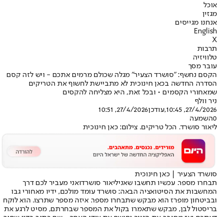
אוכל
מגזין
אנחנו מגייסים
English
X
תרבות
טלוויזיה
עובר מסך
הקסם נחשף: "סושרד הצעיר" מגלה שכולם מרמים אתכם - ויש לזה קסם
הסדרה החדשה בכאן חינוכית לא מתביישת לחשוף את הטריקים
שמאחורי הקסמים • ובכל זאת, היא מצליחה להקסים
ניר וולף
27/4/2026, 10:45
,עודכן
27/4/2026, 10:51
0
השמעה
ליאור סושרד. הכל טריקים. צילום: כאן חינוכית
סושרד הצעיר | כאן חינוכית
תבחרו מספר. עכשיו תחשבו שאני
ליאור סושרד
ואני מעביר לכם דרך
המחשבות את הסיטואציה הבאה: סושרד עומד מולכם, ידיו מאחורי גבו
ובביטחון מופרז הוא מבקש שתבחרו מספר. איזה מספר שתרצו. הוא לוקח
בריסטול לבן, מבקש שתאמרו בקול את המספר שבחרתם, מסיט לרגע את