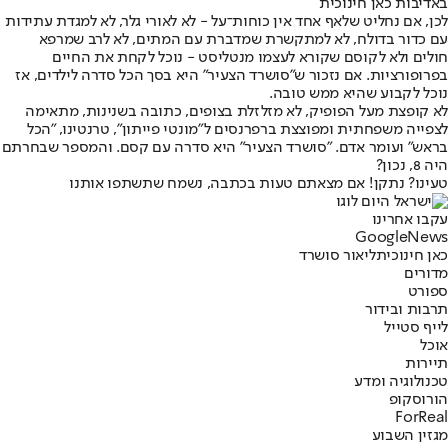
באדיבות כאן חינוכית
לכן, אם נחליט שלאף אחד אין כוחות־על - לא לאורי גלר, לא למגדת עתידות
עם כדור בדולח, לא למתקשרת שמדברת עם המתים, לא לרב שמרפא
חולים ולא לקוסם שקורא לעצמו מנטליסט - נוכל לקחת את החיים
בפרופורציות. אם נזכור ש"סושרד הצעיר" היא בסך הכל סדרה לילדים, אז
נוכל לקבוע שהיא ממש טובה.
לא קופצת מעל הפופיק, לא מזלזלת בצופים, כתובה בשנינות, מתאימה
לצפייה משפחתית ומפוצצת ברפרנסים ל"מונטי פייתון", טרנטינו, "הכל
בראש" ועומר אדם. "סושרד הצעיר" היא סדרה עם קסם. והמספר שבחרתם
היה 8, נכון?
טעינו? נתקן! אם מצאתם טעות בכתבה, נשמח שתשתפו אותנו
עקבו אחרינו
G
o
o
g
l
e
News
כאן חינוכית
ליאור סושרד
מדורים
ספורט
תרבות ובידור
לייף סטייל
אוכל
תיירות
טכנולוגיה ומדע
הורוסקופ
ForReal
מגזין השבוע