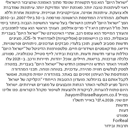
"ישראל היום" הוא גוף תקשורת שנוסד מתוך האמונה שהציבור הישראלי
ראוי לעיתונות טובה יותר, מאוזנת יותר ומדויקת יותר. עיתונות שמדברת
ולא צועקת. עיתונות אמינה, אובייקטיבית ועניינית. עיתונות אחרת וללא
תשלום. המהדורה המודפסת הראשונה פורסמה ב-30 ביולי 2007, וב-2010
הפך "ישראל היום" לעיתון הישראלי בעל שיעור החשיפה הגבוה ביותר בימי
חול. מו"ל העיתון היא ד"ר מרים אדלסון. העורך הראשי הוא עמר לחמנוביץ,
והעורך המייסד הוא עמוס רגב. אתרי האינטרנט של "ישראל היום" בעברית
ובאנגלית, כמו כן היישומונים (אפליקציות) לאנדרואיד ול-iOS, מציגים
חדשות מסביב לשעון, תוכן בלעדי, מבזקים ועדכונים, ניתוחים ופרשנויות,
וידיאו, פודקאסטים ושידורים חיים. פלטפורמות הדיגיטל של "ישראל היום"
כוללות ערוצי חדשות ודעות, תרבות ובידור, לייף סטייל, טכנולוגיה, ספורט,
כלכלה וצרכנות, בריאות, חיילים, אוכל, יהדות, תיירות ורכב. ב-2021 עלו
לאוויר האתר החדש והיישומון החדש של "ישראל היום" בעברית, במטרה
לספק לגולשים חוויה מהירה, עדכנית, בטוחה ונוחה. תכני המהדורה
המודפסת של העיתון זמינים גם באתר, במהדורה יומית מקוונת, ואפשר
לקבל אותם גם בניוזלטר. מועדון ההטבות הייחודי "הקליקה של ישראל
היום" מציע לגולשי האתר הנחות ומבצעים על מוצרים ושירותים. ישראל
היום פתוח להערות, לביקורת ולהצעות לשיפור מקהל הקוראים. פנו אלינו
במייל hayom@israelhayom.co.il.
יום שני, 27.4.2026
י' באייר תשפ"ו
חדשות
דעות
ספורט
ForReal
תרבות ובידור