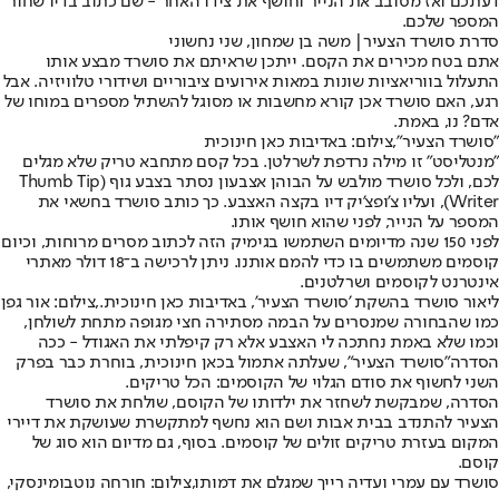
דעתכם ואז מסובב את הנייר וחושף את צידו האחר - שם כתוב בדיו שחור
המספר שלכם.
סדרת סושרד הצעיר| משה בן שמחון, שני נחשוני
אתם בטח מכירים את הקסם. ייתכן שראיתם את סושרד מבצע אותו
התעלול בווריאציות שונות במאות אירועים ציבוריים ושידורי טלוויזיה. אבל
רגע, האם סושרד אכן קורא מחשבות או מסוגל להשתיל מספרים במוחו של
אדם? נו, באמת.
"סושרד הצעיר",צילום: באדיבות כאן חינוכית
"מנטליסט" זו מילה נרדפת לשרלטן. בכל קסם מתחבא טריק שלא מגלים
לכם, ולכל סושרד מולבש על הבוהן אצבעון נסתר בצבע גוף (Thumb Tip
Writer), ועליו צ'ופצ'יק דיו בקצה האצבע. כך כותב סושרד בחשאי את
המספר על הנייר, לפני שהוא חושף אותו.
לפני 150 שנה מדיומים השתמשו בגימיק הזה לכתוב מסרים מרוחות, וכיום
קוסמים משתמשים בו כדי להמם אותנו. ניתן לרכישה ב־18 דולר מאתרי
אינטרנט לקוסמים ושרלטנים.
ליאור סושרד בהשקת 'סושרד הצעיר', באדיבות כאן חינוכית.,צילום: אור גפן
כמו שהבחורה שמנסרים על הבמה מסתירה חצי מגופה מתחת לשולחן,
וכמו שלא באמת נחתכה לי האצבע אלא רק קיפלתי את האגודל - ככה
הסדרה
"סושרד הצעיר"
, שעלתה אתמול בכאן חינוכית, בוחרת כבר בפרק
השני לחשוף את סודם הגלוי של הקוסמים: הכל טריקים.
הסדרה, שמבקשת לשחזר את ילדותו של הקוסם, שולחת את סושרד
הצעיר להתנדב בבית אבות ושם הוא נחשף למתקשרת שעושקת את דיירי
המקום בעזרת טריקים זולים של קוסמים. בסוף, גם מדיום הוא סוג של
קוסם.
סושרד עם עמרי ועדיה רייך שמגלם את דמותו,צילום: חורחה נוטבומינסקי,