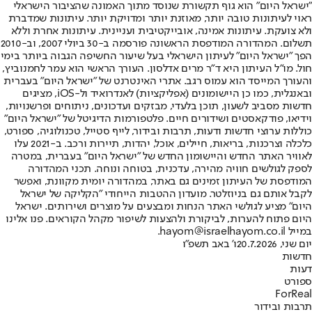
"ישראל היום" הוא גוף תקשורת שנוסד מתוך האמונה שהציבור הישראלי
ראוי לעיתונות טובה יותר, מאוזנת יותר ומדויקת יותר. עיתונות שמדברת
ולא צועקת. עיתונות אמינה, אובייקטיבית ועניינית. עיתונות אחרת וללא
תשלום. המהדורה המודפסת הראשונה פורסמה ב-30 ביולי 2007, וב-2010
הפך "ישראל היום" לעיתון הישראלי בעל שיעור החשיפה הגבוה ביותר בימי
חול. מו"ל העיתון היא ד"ר מרים אדלסון. העורך הראשי הוא עמר לחמנוביץ,
והעורך המייסד הוא עמוס רגב. אתרי האינטרנט של "ישראל היום" בעברית
ובאנגלית, כמו כן היישומונים (אפליקציות) לאנדרואיד ול-iOS, מציגים
חדשות מסביב לשעון, תוכן בלעדי, מבזקים ועדכונים, ניתוחים ופרשנויות,
וידיאו, פודקאסטים ושידורים חיים. פלטפורמות הדיגיטל של "ישראל היום"
כוללות ערוצי חדשות ודעות, תרבות ובידור, לייף סטייל, טכנולוגיה, ספורט,
כלכלה וצרכנות, בריאות, חיילים, אוכל, יהדות, תיירות ורכב. ב-2021 עלו
לאוויר האתר החדש והיישומון החדש של "ישראל היום" בעברית, במטרה
לספק לגולשים חוויה מהירה, עדכנית, בטוחה ונוחה. תכני המהדורה
המודפסת של העיתון זמינים גם באתר, במהדורה יומית מקוונת, ואפשר
לקבל אותם גם בניוזלטר. מועדון ההטבות הייחודי "הקליקה של ישראל
היום" מציע לגולשי האתר הנחות ומבצעים על מוצרים ושירותים. ישראל
היום פתוח להערות, לביקורת ולהצעות לשיפור מקהל הקוראים. פנו אלינו
במייל hayom@israelhayom.co.il.
יום שני, 20.7.2026
ו' באב תשפ"ו
חדשות
דעות
ספורט
ForReal
תרבות ובידור