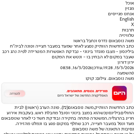
אוכל
מגזין
אנחנו מגייסים
English
X
תרבות
טלוויזיה
משה נוסבאום נדרס ונחבל בראשו
כתב החדשות הוותיק נפצע לאחר שמעד במעבר חצייה ופונה לביה"ח
בילינסון • מצבו מוגדר בינוני • נבדקת האפשרות המטרידה לפיה נהג רכב
שעבר במקום לא הבחין בו - ונטש את המקום
ירון דורון
15/3/2026, 19:28
,עודכן
16/3/2026, 08:58
0
השמעה
משה נוסבאום. צילום: קוקו
כתב החדשות הוותיק,
משה נוסבאום
(72), פונה הערב (ראשון) לבית
החולים
בילינסון
כשהוא במצב בינוני וסובל מחבלת ראש, בעקבות אירוע
חריג בהרצליה.
המשטרה פתחה בחקירה ובודקת חשד כי לאחר שנוסבאום
מעד ונפל במעבר חצייה, רכב שחלף במקום פגע בו ונמלט מהזירה.
נסיבות התאונה של משה נוסבאום