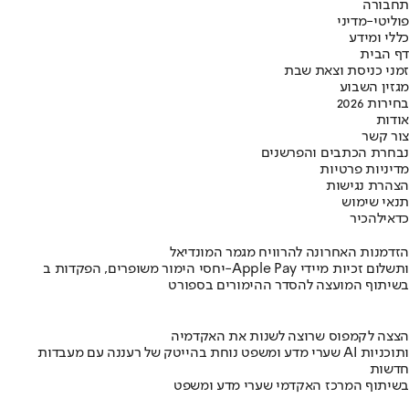
תחבורה
פוליטי-מדיני
כללי ומידע
דף הבית
זמני כניסת וצאת שבת
מגזין השבוע
בחירות 2026
אודות
צור קשר
נבחרת הכתבים והפרשנים
מדיניות פרטיות
הצהרת נגישות
תנאי שימוש
כדאי
להכיר
הזדמנות האחרונה להרוויח מגמר המונדיאל
יחסי הימור משופרים, הפקדות ב-Apple Pay ותשלום זכיות מיידי
בשיתוף המועצה להסדר ההימורים בספורט
הצצה לקמפוס שרוצה לשנות את האקדמיה
שערי מדע ומשפט נוחת בהייטק של רעננה עם מעבדות AI ותוכניות
חדשות
בשיתוף המרכז האקדמי שערי מדע ומשפט