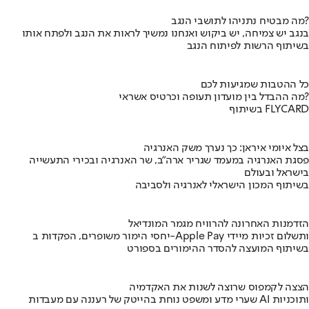
מה מבטיח נתניהו לתושבי הנגב?
בנגב יש צמיחה, יש ביקוש ואנחנו נמשיך לראות את הנגב ולפתח אותו
בשיתוף הרשות לפיתוח הנגב
כל ההטבות שמגיעות לכם
מה ההבדל בין מועדון תעופה וכרטיס אשראי?
בשיתוף FLYCARD
בצל איומי איראן: כך נערך משק האנרגיה
פסגת האנרגיה במעמד שגריר ארה"ב, שר האנרגיה ובכירי התעשייה
בישראל ובעולם
בשיתוף המכון הישראלי לאנרגיה ולסביבה
הזדמנות האחרונה להרוויח מגמר המונדיאל
יחסי הימור משופרים, הפקדות ב-Apple Pay ותשלום זכיות מיידי
בשיתוף המועצה להסדר ההימורים בספורט
הצצה לקמפוס שרוצה לשנות את האקדמיה
שערי מדע ומשפט נוחת בהייטק של רעננה עם מעבדות AI ותוכניות