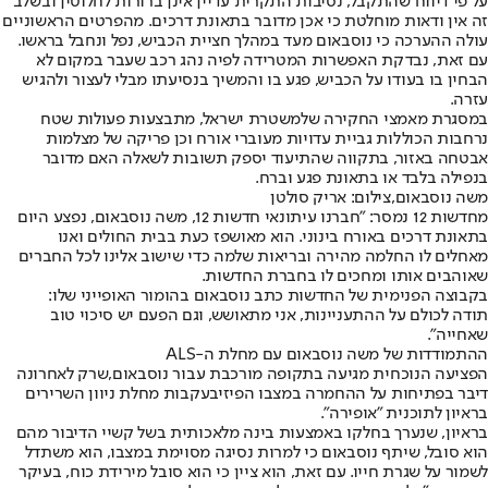
על פי דיווח שהתקבל, נסיבות התקרית עדיין אינן ברורות לחלוטין ובשלב
זה אין ודאות מוחלטת כי אכן מדובר בתאונת דרכים. מהפרטים הראשוניים
עולה ההערכה כי נוסבאום מעד במהלך חציית הכביש, נפל ונחבל בראשו.
עם זאת, נבדקת האפשרות המטרידה לפיה נהג רכב שעבר במקום לא
הבחין בו בעודו על הכביש, פגע בו והמשיך בנסיעתו מבלי לעצור ולהגיש
עזרה.
במסגרת מאמצי החקירה של
משטרת ישראל
, מתבצעות פעולות שטח
נרחבות הכוללות גביית עדויות מעוברי אורח וכן פריקה של מצלמות
אבטחה באזור, בתקווה שהתיעוד יספק תשובות לשאלה האם מדובר
בנפילה בלבד או בתאונת פגע וברח.
משה נוסבאום,צילום: אריק סולטן
מחדשות 12 נמסר: "חברנו עיתונאי חדשות 12, משה נוסבאום, נפצע היום
בתאונת דרכים באורח בינוני. הוא מאושפז כעת בבית החולים ואנו
מאחלים לו החלמה מהירה ובריאות שלמה כדי שישוב אלינו לכל החברים
שאוהבים אותו ומחכים לו בחברת החדשות.
בקבוצה הפנימית של החדשות כתב נוסבאום בהומור האופייני שלו:
תודה לכולם על ההתעניינות, אני מתאושש, וגם הפעם יש סיכוי טוב
שאחייה".
ההתמודדות של משה נוסבאום עם מחלת ה-ALS
הפציעה הנוכחית מגיעה בתקופה מורכבת עבור נוסבאום,
שרק לאחרונה
דיבר בפתיחות על ההחמרה במצבו הפיזי
בעקבות מחלת ניוון השרירים
בראיון לתוכנית "אופירה".
בראיון, שנערך בחלקו באמצעות בינה מלאכותית בשל קשיי הדיבור מהם
הוא סובל, שיתף נוסבאום כי למרות נסיגה מסוימת במצבו, הוא משתדל
לשמור על שגרת חייו. עם זאת, הוא ציין כי הוא סובל מירידת כוח, בעיקר