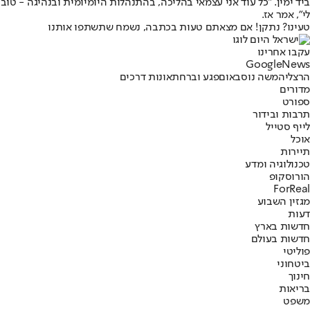
ביד ימין. "כל עוד אני עצמאי בהליכה, בהתנהלות היומיומית ובנהיגה - טוב
לי", אמר אז.
טעינו? נתקן! אם מצאתם טעות בכתבה, נשמח שתשתפו אותנו
עקבו אחרינו
G
o
o
g
l
e
News
הרצליה
משה נוסבאום
פגע וברח
תאונות דרכים
מדורים
ספורט
תרבות ובידור
לייף סטייל
אוכל
תיירות
טכנולוגיה ומדע
הורוסקופ
ForReal
מגזין השבוע
דעות
חדשות בארץ
חדשות בעולם
פוליטי
ביטחוני
חינוך
בריאות
משפט