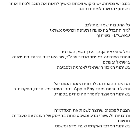
בנגב יש צמיחה, יש ביקוש ואנחנו נמשיך לראות את הנגב ולפתח אותו
בשיתוף הרשות לפיתוח הנגב
כל ההטבות שמגיעות לכם
מה ההבדל בין מועדון תעופה וכרטיס אשראי?
בשיתוף FLYCARD
בצל איומי איראן: כך נערך משק האנרגיה
פסגת האנרגיה במעמד שגריר ארה"ב, שר האנרגיה ובכירי התעשייה
בישראל ובעולם
בשיתוף המכון הישראלי לאנרגיה ולסביבה
הזדמנות האחרונה להרוויח מגמר המונדיאל
יחסי הימור משופרים, הפקדות ב-Apple Pay ותשלום זכיות מיידי
בשיתוף המועצה להסדר ההימורים בספורט
הצצה לקמפוס שרוצה לשנות את האקדמיה
שערי מדע ומשפט נוחת בהייטק של רעננה עם מעבדות AI ותוכניות
חדשות
בשיתוף המרכז האקדמי שערי מדע ומשפט