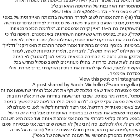
שרה מישל גלר, ששודרה בין 1997 ל-2003 וביססה את מעמדה אחת
מהמסדרות האהובות של התקופה ההיא ובכלל.
ד"ש מסאנידייל - גלר ב-2002,צילום: REUTERS
גלר (48) היתה אמורה לשוב לסדרה החדשה בדמותה האייקונית של באפי
סאמרס, אם כי הפעם בתפקיד משנה של מנטורית לציידת ערפדים חדשה
(השחקנית בת ה-16 ראיין קירה ארמסטרונג, "מלחמת הכוכבים: צוות
שלד"). כעת, בפוסט חדש ששיתפה השחקנית באינסטגרם, חשפה גלר כי
הולו גנזה את הפרויקט לאחר שפרק הפיילוט שלו, שכבר צולם, לא עמד
בציפיות. בנוסף, גורמים בהוליווד אמרו לאתר התרבות האמריקני "דדליין"
כי הפיילוט "לא היה מושלם", לדבריהם, ולמרות נסיונות לשפץ, לערוך
ולתקן אותו, נראה כי הבחירה בבמאית קלואי ז'או ("המנט") לא היתה
נכונה. לעת עתה, כך דווח, בהולו מעוניינים לחשב מסלול מחדש בכל
הקשור לבאפי, ואולי אף להחיות את הזיכיון היוקרתי בדרך אחרת, אולי
כסדרת אנימציה.
View this post on Instagram
A post shared by Sarah Michelle (@sarahmgellar)
"אני מצטערת מאוד שאני נאלצת לשתף את זה, אבל רציתי שתשמעו את זה
ממני", אמרה גלר בפוסט, שצבר תוך שעות בודדות עשרות אלפי תגובות
ולמעלה ממאה אלף לייקים. "לרוע המזל, הולו החליטה לא להמשיך קדימה
עם 'באפי: סאנידייל החדשה'. אני רוצה להודות לקלואי ז'או, כי מעולם לא
חשבתי שאמצא את עצמי שוב במגפיה האופנתיים אבל ברי ההשגה של
באפי. בזכות קלואי נזכרתי עד כמה אני אוהבת אותה ועד כמה היא חשובה
לא רק לי, אלא לכולכם, וזה (הביטול) לא משנה שום דבר. אני מבטיחה שאם
האפוקליפסה אכן תגיע, עדיין תוכלו לעשות לי ביפ" (פרפרזה על שורה
אייקונית מהפרק החמישי של העונה הראשונה של באפי").