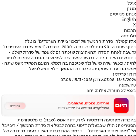
אוכל
מגזין
אנחנו מגייסים
English
X
תרבות
טלוויזיה
איזו קטילה: סדרת ההמשך של "באפי ציידת הערפדים" בוטלה
בסוף שנות ה-90 ותחילת שנות ה-2000, הסדרה "באפי ציידת הערפדים"
נחשבה לאחת הסדרו תהאהובות שזכתה גם למעמד של סדרת קאלט •
בחודשים האחרונים התרגשו המעריצים לשמוע כי הסדרה עומדת לחזור
לחיינו, כאשר שרה מישל גלר שכיכבה בה תמלא הפעם תפקיד מעט שונה •
אמש הודיעה השחקנית, כי סדרת ההמשך - לא תצא לפועל
דורון פרידמן
15/3/2026, 07:08
,עודכן
15/3/2026, 07:08
0
השמעה
באפי לא חוזרת. צילום: יחצ
בהכרזה מפתיעה ודרמטית למדי, דווח אמש (שבת) כי פלטפורמת
הסטרימינג הולו שבבעלות דיסני בחרה לבטל את סדרת ההמשך / ריבייבל
של "באפי ציידת הערפדים" – דרמת ההתבגרות העל טבעית בכיכובה של