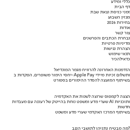
כללי ומידע
דף הבית
זמני כניסת וצאת שבת
מגזין השבוע
בחירות 2026
אודות
צור קשר
נבחרת הכתבים והפרשנים
מדיניות פרטיות
הצהרת נגישות
תנאי שימוש
כדאי
להכיר
הזדמנות האחרונה להרוויח מגמר המונדיאל
יחסי הימור משופרים, הפקדות ב-Apple Pay ותשלום זכיות מיידי
בשיתוף המועצה להסדר ההימורים בספורט
הצצה לקמפוס שרוצה לשנות את האקדמיה
שערי מדע ומשפט נוחת בהייטק של רעננה עם מעבדות AI ותוכניות
חדשות
בשיתוף המרכז האקדמי שערי מדע ומשפט
מה מבטיח נתניהו לתושבי הנגב?