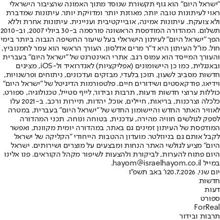
"ישראל היום" הוא גוף תקשורת שנוסד מתוך האמונה שהציבור הישראלי
ראוי לעיתונות טובה יותר, מאוזנת יותר ומדויקת יותר. עיתונות שמדברת
ולא צועקת. עיתונות אמינה, אובייקטיבית ועניינית. עיתונות אחרת וללא
תשלום. המהדורה המודפסת הראשונה פורסמה ב-30 ביולי 2007, וב-2010
הפך "ישראל היום" לעיתון הישראלי בעל שיעור החשיפה הגבוה ביותר בימי
חול. מו"ל העיתון היא ד"ר מרים אדלסון. העורך הראשי הוא עמר לחמנוביץ,
והעורך המייסד הוא עמוס רגב. אתרי האינטרנט של "ישראל היום" בעברית
ובאנגלית, כמו כן היישומונים (אפליקציות) לאנדרואיד ול-iOS, מציגים
חדשות מסביב לשעון, תוכן בלעדי, מבזקים ועדכונים, ניתוחים ופרשנויות,
וידיאו, פודקאסטים ושידורים חיים. פלטפורמות הדיגיטל של "ישראל היום"
כוללות ערוצי חדשות ודעות, תרבות ובידור, לייף סטייל, טכנולוגיה, ספורט,
כלכלה וצרכנות, בריאות, חיילים, אוכל, יהדות, תיירות ורכב. ב-2021 עלו
לאוויר האתר החדש והיישומון החדש של "ישראל היום" בעברית, במטרה
לספק לגולשים חוויה מהירה, עדכנית, בטוחה ונוחה. תכני המהדורה
המודפסת של העיתון זמינים גם באתר, במהדורה יומית מקוונת, ואפשר
לקבל אותם גם בניוזלטר. מועדון ההטבות הייחודי "הקליקה של ישראל
היום" מציע לגולשי האתר הנחות ומבצעים על מוצרים ושירותים. ישראל
היום פתוח להערות, לביקורת ולהצעות לשיפור מקהל הקוראים. פנו אלינו
במייל hayom@israelhayom.co.il.
יום שני, 20.7.2026
ו' באב תשפ"ו
חדשות
דעות
ספורט
ForReal
תרבות ובידור