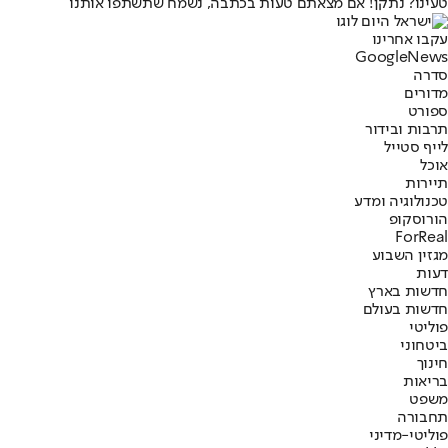
טעינו? נתקן! אם מצאתם טעות בכתבה, נשמח שתשתפו אותנו
עקבו אחרינו
G
o
o
g
l
e
News
סדרה
מדורים
ספורט
תרבות ובידור
לייף סטייל
אוכל
תיירות
טכנולוגיה ומדע
הורוסקופ
ForReal
מגזין השבוע
דעות
חדשות בארץ
חדשות בעולם
פוליטי
ביטחוני
חינוך
בריאות
משפט
תחבורה
פוליטי-מדיני