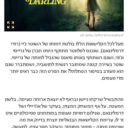
"משחקים גרייסי דרלינג",
צילום: יחצ
מעל לכל הקלישאות הללו בולטת דמותו של השוטר ג'יי (רודי 
דרמלינגאם), שנכנס לפלונטר מתוקף היותו חברן של גרייסי 
וג'וני, ושגם השתתף באותו סיאנס שהוביל למותה של גרייסי. 
שוטר בעיירה קטנה שמחובר רגשית לתושביה, ושמתברר שגם 
הוא מעורב בסיפור הפתלתל? את הסרט הזה כבר ראינו יותר 
מדי פעמים.
מהתבשיל שרקחו ניישן ובראף לא יוצאת ארוחה טעימה, בלשון 
המעטה. על אף המשחק המצוין, בעיקר של או'ריילי ושל 
דרמלינגאם, שגילום דמויות טעונות במותחנים פסיכולוגיים אינו 
זר לו, ערימת הקלישאות הבנאליות יוצרת בדיוק את מה 
שציפינו ממנה - סיפור ממוחזר, ובעיקר חסר עניין. למעשה, 