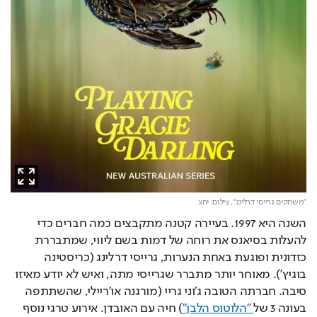
"משחקים גרייסי דרלינג",
צילום: יחצ
השנה היא 1997. בעיירה קטנה מתקבצים כמה חברים כדי 
להעלות בסיאנס את רוחה של דמות בשם ליווי, שמתבררת 
כזדונית ופוגעת באחת הנערות, גרייסי דרלינג (כריסטינה 
בוגיץ'). מאוחר יותר מתברר שגרייסי מתה, ואיש לא יודע מאיזו 
סיבה. חברתה הטובה ג'וני גריי (מורגנה או'ריילי, שהשתתפה 
בעונה 3 של
 "הלוטוס הלבן"
) חיה עם האובדן. אירוע טרגי נוסף 