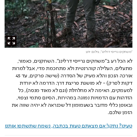
"משחקים גרייסי דרלינג",
צילום: יחצ
לא הכל רע ב"משחקים גרייסי דרלינג". השחקנים, כאמור, 
מתעלים, העלילה קוהרנטית ולא מתחכמת מדי, אבל למרות 
אורכה הנכון והלא מעיק של הסדרה (שישה פרקים, עד 45 
דקות לפרק) - לא מושגת פריצת דרך. הדרמה לא יורדת 
למעמקים, האימה לא מחלחלת (וגם לא מאוד מנסה), כל 
הזדהות עם הדמויות נמוגה במהירות, הסיום סתמי וצפוי, 
ובאופן כללי מדובר בשעמומון דל שכנראה לא יהיה שווה את 
הזמן שלכם.
טעינו? נתקן! אם מצאתם טעות בכתבה, נשמח שתשתפו אותנו