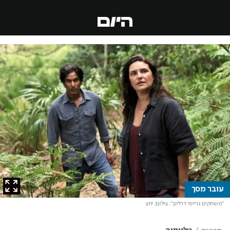
עובר מסך
"משחקים גרייסי דרלינג"
. צילום: יחצ