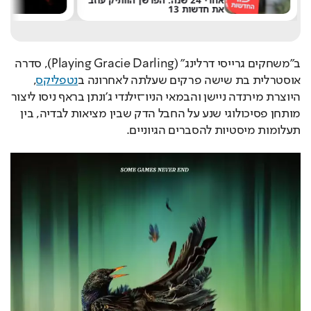
אחרי 24 שנה: הפרשן הוותיק עוזב
את חדשות 13
ש
ב"משחקים גרייסי דרלינג" (Playing Gracie Darling), סדרה 
אוסטרלית בת שישה פרקים שעלתה לאחרונה ב
נטפליקס
, 
היוצרת מירנדה ניישן והבמאי הניו־זילנדי ג'ונתן בראף ניסו ליצור 
מותחן פסיכולוגי שנע על החבל הדק שבין מציאות לבדיה, בין 
תעלומות מיסטיות להסברים הגיוניים.