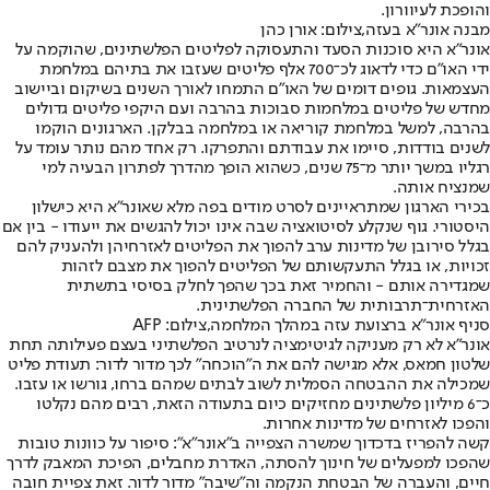
והופכת לעיוורון.
מבנה אונר"א בעזה,צילום: אורן כהן
אונר"א היא סוכנות הסעד והתעסוקה לפליטים הפלשתינים, שהוקמה על
ידי האו"ם כדי לדאוג לכ־700 אלף פליטים שעזבו את בתיהם במלחמת
העצמאות. גופים דומים של האו"ם התמחו לאורך השנים בשיקום וביישוב
מחדש של פליטים במלחמות סבוכות בהרבה ועם היקפי פליטים גדולים
בהרבה, למשל במלחמת קוריאה או במלחמה בבלקן. הארגונים הוקמו
לשנים בודדות, סיימו את עבודתם והתפרקו. רק אחד מהם נותר עומד על
רגליו במשך יותר מ־75 שנים, כשהוא הופך מהדרך לפתרון הבעיה למי
שמנציח אותה.
בכירי הארגון שמתראיינים לסרט מודים בפה מלא שאונר"א היא כישלון
היסטורי. גוף שנקלע לסיטואציה שבה אינו יכול להגשים את ייעודו - בין אם
בגלל סירובן של מדינות ערב להפוך את הפליטים לאזרחיהן ולהעניק להם
זכויות, או בגלל התעקשותם של הפליטים להפוך את מצבם לזהות
שמגדירה אותם - והחמיר זאת בכך שהפך לחלק בסיסי בתשתית
האזרחית־תרבותית של החברה הפלשתינית.
סניף אונר"א ברצועת עזה במהלך המלחמה,צילום: AFP
אונר"א לא רק מעניקה לגיטימציה לנרטיב הפלשתיני בעצם פעילותה תחת
שלטון חמאס, אלא מגישה להם את ה"הוכחה" לכך מדור לדור: תעודת פליט
שמכילה את ההבטחה הסמלית לשוב לבתים שמהם ברחו, גורשו או עזבו.
כ־6 מיליון פלשתינים מחזיקים כיום בתעודה הזאת, רבים מהם נקלטו
והפכו לאזרחים של מדינות אחרות.
קשה להפריז בדכדוך שמשרה הצפייה ב"אונר"א": סיפור על כוונות טובות
שהפכו למפעלים של חינוך להסתה, האדרת מחבלים, הפיכת המאבק לדרך
חיים, והעברה של הבטחת הנקמה וה"שיבה" מדור לדור. זאת צפיית חובה