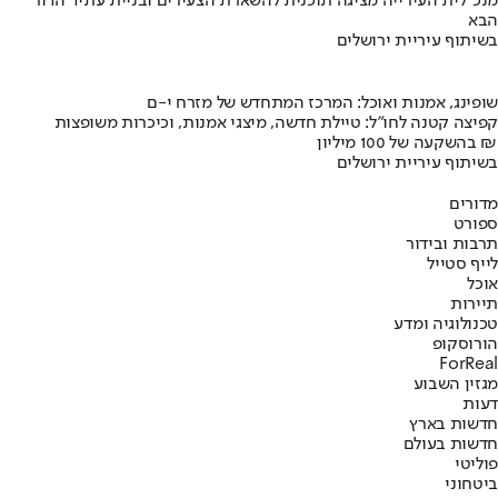
מנכ"לית העירייה מציגה תוכנית להשארת הצעירים ובניית עתיד הדור
הבא
בשיתוף עיריית ירושלים
שופינג, אמנות ואוכל: המרכז המתחדש של מזרח י-ם
קפיצה קטנה לחו"ל: טיילת חדשה, מיצגי אמנות, וכיכרות משופצות
בהשקעה של 100 מיליון ₪
בשיתוף עיריית ירושלים
מדורים
ספורט
תרבות ובידור
לייף סטייל
אוכל
תיירות
טכנולוגיה ומדע
הורוסקופ
ForReal
מגזין השבוע
דעות
חדשות בארץ
חדשות בעולם
פוליטי
ביטחוני