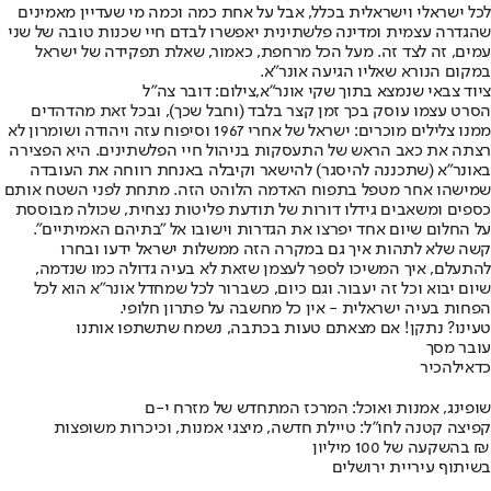
לכל ישראלי וישראלית בכלל, אבל על אחת כמה וכמה מי שעדיין מאמינים
שהגדרה עצמית ומדינה פלשתינית יאפשרו לבדם חיי שכנות טובה של שני
עמים, זה לצד זה. מעל הכל מרחפת, כאמור, שאלת תפקידה של ישראל
במקום הנורא שאליו הגיעה אונר"א.
ציוד צבאי שנמצא בתוך שקי אונר"א,צילום: דובר צה"ל
הסרט עצמו עוסק בכך זמן קצר בלבד (וחבל שכך), ובכל זאת מהדהדים
ממנו צלילים מוכרים: ישראל של אחרי 1967 וסיפוח עזה ויהודה ושומרון לא
רצתה את כאב הראש של התעסקות בניהול חיי הפלשתינים. היא הפצירה
באונר"א (שתכננה להיסגר) להישאר וקיבלה באנחת רווחה את העובדה
שמישהו אחר מטפל בתפוח האדמה הלוהט הזה. מתחת לפני השטח אותם
כספים ומשאבים גידלו דורות של תודעת פליטות נצחית, שכולה מבוססת
על החלום שיום אחד יפרצו את הגדרות וישובו אל "בתיהם האמיתיים".
קשה שלא לתהות איך גם במקרה הזה ממשלות ישראל ידעו ובחרו
להתעלם, איך המשיכו לספר לעצמן שזאת לא בעיה גדולה כמו שנדמה,
שיום יבוא וכל זה יעבור. וגם כיום, כשברור לכל שמחדל אונר"א הוא לכל
הפחות בעיה ישראלית - אין כל מחשבה על פתרון חלופי.
טעינו? נתקן! אם מצאתם טעות בכתבה, נשמח שתשתפו אותנו
עובר מסך
כדאי
להכיר
שופינג, אמנות ואוכל: המרכז המתחדש של מזרח י-ם
קפיצה קטנה לחו"ל: טיילת חדשה, מיצגי אמנות, וכיכרות משופצות
בהשקעה של 100 מיליון ₪
בשיתוף עיריית ירושלים