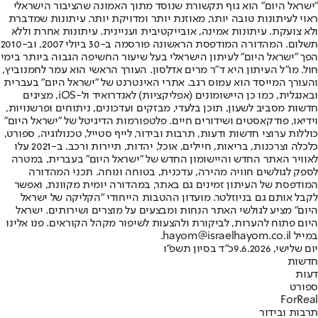
"ישראל היום" הוא גוף תקשורת שנוסד מתוך האמונה שהציבור הישראלי
ראוי לעיתונות טובה יותר, מאוזנת יותר ומדויקת יותר. עיתונות שמדברת
ולא צועקת. עיתונות אמינה, אובייקטיבית ועניינית. עיתונות אחרת וללא
תשלום. המהדורה המודפסת הראשונה פורסמה ב-30 ביולי 2007, וב-2010
הפך "ישראל היום" לעיתון הישראלי בעל שיעור החשיפה הגבוה ביותר בימי
חול. מו"ל העיתון היא ד"ר מרים אדלסון. העורך הראשי הוא עמר לחמנוביץ,
והעורך המייסד הוא עמוס רגב. אתרי האינטרנט של "ישראל היום" בעברית
ובאנגלית, כמו כן היישומונים (אפליקציות) לאנדרואיד ול-iOS, מציגים
חדשות מסביב לשעון, תוכן בלעדי, מבזקים ועדכונים, ניתוחים ופרשנויות,
וידיאו, פודקאסטים ושידורים חיים. פלטפורמות הדיגיטל של "ישראל היום"
כוללות ערוצי חדשות ודעות, תרבות ובידור, לייף סטייל, טכנולוגיה, ספורט,
כלכלה וצרכנות, בריאות, חיילים, אוכל, יהדות, תיירות ורכב. ב-2021 עלו
לאוויר האתר החדש והיישומון החדש של "ישראל היום" בעברית, במטרה
לספק לגולשים חוויה מהירה, עדכנית, בטוחה ונוחה. תכני המהדורה
המודפסת של העיתון זמינים גם באתר, במהדורה יומית מקוונת, ואפשר
לקבל אותם גם בניוזלטר. מועדון ההטבות הייחודי "הקליקה של ישראל
היום" מציע לגולשי האתר הנחות ומבצעים על מוצרים ושירותים. ישראל
היום פתוח להערות, לביקורת ולהצעות לשיפור מקהל הקוראים. פנו אלינו
במייל hayom@israelhayom.co.il.
יום שלישי, 9.6.2026
כ"ד בסיון תשפ"ו
חדשות
דעות
ספורט
ForReal
תרבות ובידור