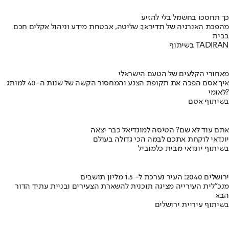
כך תחסכו בחשמל בלי להזיע
מהפכת האנרגיה של תדיראן: שליטה, אבטחת מידע וניהול אקלים חכם
בבית
בשיתוף TADIRAN
מאחורי הקלעים של הטעם הישראלי
איך אסם הפכה את תקופת הצנע והמחסור הקשה של שנות ה-40 למותג
לאומי?
בשיתוף אסם
אתם עוד לא שם? הטיסה למונדיאל כבר יצאה
יונדאי לוקחת אתכם לבמה הכי גדולה בעולם
בשיתוף יונדאי מבית כלמוביל
ירושלים 2040: העיר נערכת ל- 1.5 מליון תושבים
מנכ"לית העירייה מציגה תוכנית להשארת הצעירים ובניית עתיד הדור
הבא
בשיתוף עיריית ירושלים