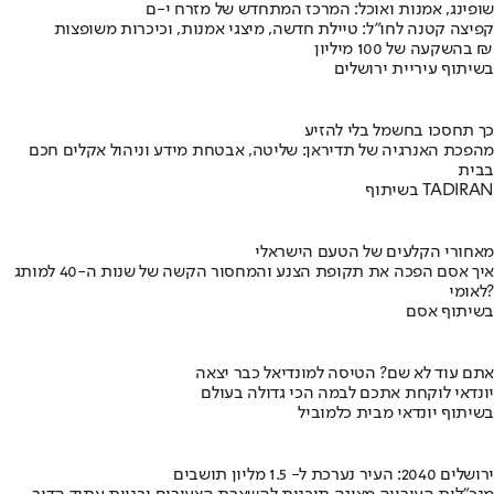
שופינג, אמנות ואוכל: המרכז המתחדש של מזרח י-ם
קפיצה קטנה לחו"ל: טיילת חדשה, מיצגי אמנות, וכיכרות משופצות
בהשקעה של 100 מיליון ₪
בשיתוף עיריית ירושלים
כך תחסכו בחשמל בלי להזיע
מהפכת האנרגיה של תדיראן: שליטה, אבטחת מידע וניהול אקלים חכם
בבית
בשיתוף TADIRAN
מאחורי הקלעים של הטעם הישראלי
איך אסם הפכה את תקופת הצנע והמחסור הקשה של שנות ה-40 למותג
לאומי?
בשיתוף אסם
אתם עוד לא שם? הטיסה למונדיאל כבר יצאה
יונדאי לוקחת אתכם לבמה הכי גדולה בעולם
בשיתוף יונדאי מבית כלמוביל
ירושלים 2040: העיר נערכת ל- 1.5 מליון תושבים