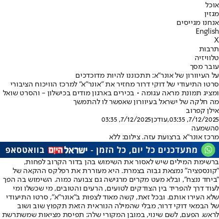
אוכל
מגזין
אנחנו מגייסים
English
X
תרבות
טלוויזיה
עובר מסך
על העיוורון של אונר"א: תתכוננו להיות מדוכדכים
סרטו התיעודי של דוקי דרור מחזיר את "אונר״א" למרכז הוויכוח הציבורי
ומציג תמונת מראה עגומה • בכירים בארגון מודים בכישלון - והסרט שואל
מה חלקה של ישראל בעיוורון שאפשר לו להתמשך
אילן קפרוב
7/12/2025, 03:35
,עודכן
7/12/2025, 03:35
0
השמעה
מרכז אונר"א ברצועת עזה. צילום: ללא
ברשימת המילים שיש לאסור את השימוש בהן בדור הקרוב לפחות,
"קונספציה" נמצאת גבוה בצמרת. היא מעוררת את רפלקס ההקאה של
"ביחד ננצח", ובלא מעט מקרים מרגישה גם צבועה כמוה. השימוש בה הפך
לעוד דרך להפריד בין הצודקים לטועים, הרעים והטובים, מי שכשלו ומי
שלא העירו אותם. ובכל זאת, קשה מאוד לצפות ב"אונר"א", סרטו התיעודי
של הבמאי דוקי דרור, מבלי שהמילה הנוראית הזאת תקפוץ שוב ושוב
לראש. הפעם, לשם שינוי, במובן המקורי שלה: תפיסת מציאות שמשתרשת