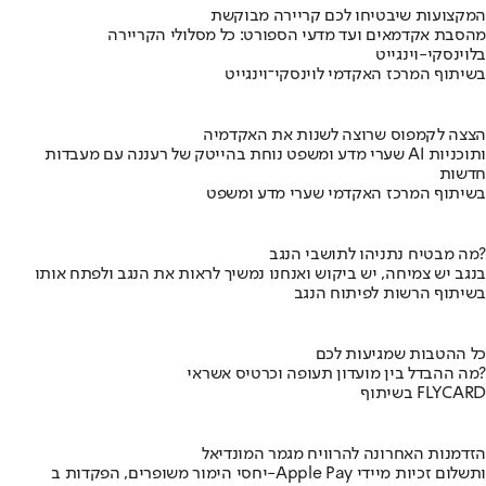
המקצועות שיבטיחו לכם קריירה מבוקשת
מהסבת אקדמאים ועד מדעי הספורט: כל מסלולי הקריירה
בלוינסקי-וינגייט
בשיתוף המרכז האקדמי לוינסקי־וינגייט
הצצה לקמפוס שרוצה לשנות את האקדמיה
שערי מדע ומשפט נוחת בהייטק של רעננה עם מעבדות AI ותוכניות
חדשות
בשיתוף המרכז האקדמי שערי מדע ומשפט
מה מבטיח נתניהו לתושבי הנגב?
בנגב יש צמיחה, יש ביקוש ואנחנו נמשיך לראות את הנגב ולפתח אותו
בשיתוף הרשות לפיתוח הנגב
כל ההטבות שמגיעות לכם
מה ההבדל בין מועדון תעופה וכרטיס אשראי?
בשיתוף FLYCARD
הזדמנות האחרונה להרוויח מגמר המונדיאל
יחסי הימור משופרים, הפקדות ב-Apple Pay ותשלום זכיות מיידי