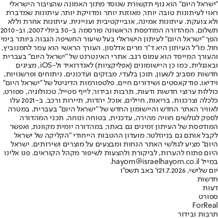
"ישראל היום" הוא גוף תקשורת שנוסד מתוך האמונה שהציבור הישראלי
ראוי לעיתונות טובה יותר, מאוזנת יותר ומדויקת יותר. עיתונות שמדברת
ולא צועקת. עיתונות אמינה, אובייקטיבית ועניינית. עיתונות אחרת וללא
תשלום. המהדורה המודפסת הראשונה פורסמה ב-30 ביולי 2007, וב-2010
הפך "ישראל היום" לעיתון הישראלי בעל שיעור החשיפה הגבוה ביותר בימי
חול. מו"ל העיתון היא ד"ר מרים אדלסון. העורך הראשי הוא עמר לחמנוביץ,
והעורך המייסד הוא עמוס רגב. אתרי האינטרנט של "ישראל היום" בעברית
ובאנגלית, כמו כן היישומונים (אפליקציות) לאנדרואיד ול-iOS, מציגים
חדשות מסביב לשעון, תוכן בלעדי, מבזקים ועדכונים, ניתוחים ופרשנויות,
וידיאו, פודקאסטים ושידורים חיים. פלטפורמות הדיגיטל של "ישראל היום"
כוללות ערוצי חדשות ודעות, תרבות ובידור, לייף סטייל, טכנולוגיה, ספורט,
כלכלה וצרכנות, בריאות, חיילים, אוכל, יהדות, תיירות ורכב. ב-2021 עלו
לאוויר האתר החדש והיישומון החדש של "ישראל היום" בעברית, במטרה
לספק לגולשים חוויה מהירה, עדכנית, בטוחה ונוחה. תכני המהדורה
המודפסת של העיתון זמינים גם באתר, במהדורה יומית מקוונת, ואפשר
לקבל אותם גם בניוזלטר. מועדון ההטבות הייחודי "הקליקה של ישראל
היום" מציע לגולשי האתר הנחות ומבצעים על מוצרים ושירותים. ישראל
היום פתוח להערות, לביקורת ולהצעות לשיפור מקהל הקוראים. פנו אלינו
במייל hayom@israelhayom.co.il.
יום שלישי, 21.7.2026
ז' באב תשפ"ו
חדשות
דעות
ספורט
ForReal
תרבות ובידור