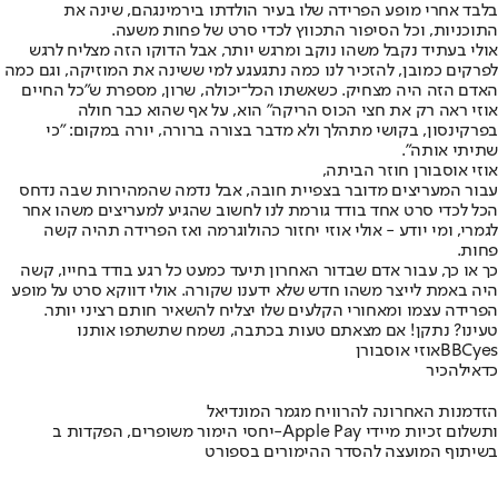
בלבד אחרי מופע הפרידה שלו בעיר הולדתו בירמינגהם, שינה את
התוכניות, וכל הסיפור התכווץ לכדי סרט של פחות משעה.
אולי בעתיד נקבל משהו נוקב ומרגש יותר, אבל הדוקו הזה מצליח לרגש
לפרקים כמובן, להזכיר לנו כמה נתגעגע למי ששינה את המוזיקה, וגם כמה
האדם הזה היה מצחיק. כשאשתו הכל־יכולה, שרון, מספרת ש"כל החיים
אוזי ראה רק את חצי הכוס הריקה" הוא, על אף שהוא כבר חולה
בפרקינסון, בקושי מתהלך ולא מדבר בצורה ברורה, יורה במקום: "כי
שתיתי אותה".
אוזי אוסבורן חוזר הביתה,
עבור המעריצים מדובר בצפיית חובה, אבל נדמה שהמהירות שבה נדחס
הכל לכדי סרט אחד בודד גורמת לנו לחשוב שהגיע למעריצים משהו אחר
לגמרי, ומי יודע - אולי אוזי יחזור כהולוגרמה ואז הפרידה תהיה קשה
פחות.
כך או כך, עבור אדם שבדור האחרון תיעד כמעט כל רגע בודד בחייו, קשה
היה באמת לייצר משהו חדש שלא ידענו שקורה. אולי דווקא סרט על מופע
הפרידה עצמו ומאחורי הקלעים שלו יצליח להשאיר חותם רציני יותר.
טעינו? נתקן! אם מצאתם טעות בכתבה, נשמח שתשתפו אותנו
yes
BBC
אוזי אוסבורן
כדאי
להכיר
הזדמנות האחרונה להרוויח מגמר המונדיאל
יחסי הימור משופרים, הפקדות ב-Apple Pay ותשלום זכיות מיידי
בשיתוף המועצה להסדר ההימורים בספורט