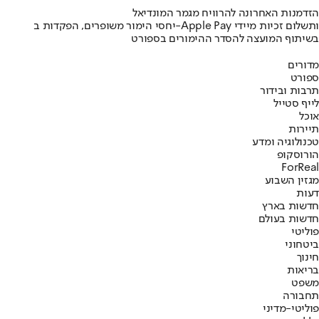
הזדמנות האחרונה להרוויח מגמר המונדיאל
יחסי הימור משופרים, הפקדות ב-Apple Pay ותשלום זכיות מיידי
בשיתוף המועצה להסדר ההימורים בספורט
מדורים
ספורט
תרבות ובידור
לייף סטייל
אוכל
תיירות
טכנולוגיה ומדע
הורוסקופ
ForReal
מגזין השבוע
דעות
חדשות בארץ
חדשות בעולם
פוליטי
ביטחוני
חינוך
בריאות
משפט
תחבורה
פוליטי-מדיני