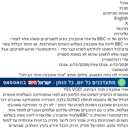
אוכל
מגזין
אנחנו מגייסים
English
X
תרבות
טלוויזיה
הדוקו של ה-BBC על אוזי אוסבורן: הגיע למעריצים משהו אחר לגמרי
ה-BBC ליווה את אוסבורן בשלוש השנים האחרונות, אך מותו הבלתי צפוי
גרם לכל החומר להידחס לסרט קצר מדי • הדוקומנטרי מרגש לפרקים, אבל
קשה שלא לחשוב שהוא לא באמת מספיק
עדי רובינשטיין
4/12/2025, 12:46
,עודכן
4/12/2025, 12:46
0
השמעה
מזכיר לנו כמה נתגעגע. צילום: מתוך "אוזי אוסבורן חוזר הביתה"
אוזי אוסבורן חוזר הביתה, YES VOD
במסגרת הניסיון לסחוט את הלימון רגע לפני שהמוזיקה העולמית מומרת
לבליל של AI והופכת לנחלת SUNO בלבד, הפרידה מהמוזיקה שהכרנו דרך
הכוכבים שאהבנו הופכת למרוץ נגד הזמן - לא רק כי המוזיקה שאהבנו
נעלמת, אלא כי גם הכוכבים שגדלנו עליהם נעלמים ועוברים לממד אחר.
הדוקומנטרי שהפיק ה־
BBC
על
אוזי אוסבורן
, שלכאורה ליווה אותו בשלוש
השנים האחרונות בחייו, אמור היה לייצר סדרה בריטית איכותית עד לסוף
הבלתי נמנע. מותו של סנדק הרוק הכבד אירע בקיץ האחרון, שבועיים