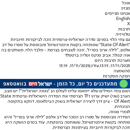
אוכל
מגזין
אנחנו מגייסים
English
X
תרבות
טלוויזיה
גם צחי הלוי בפנים: סדרה ישראלית-צרפתית זוכה לביקורות חיוביות
"State Of Alert" שפותחה בקשת אינטרנשיונל ומבוססת על ספרו של דב
אלפון, "לילה ארוך בפריז", זוכה לשבחים בצרפת • מלבד הלוי, משחקים בה
אוה קנולר, אביב פנקס וטליה ברטפלד
מערכת תרבות היום
17/11/2025, 13:19
,עודכן
17/11/2025, 13:19
0
השמעה
הפקה מסקרנת
האם צמד המילים שלא יימאסו עלינו לעולם הן "גאווה ישראלית"? יש מצב.
הערב (שני) ישיק ערוץ TF1 הצרפתי את הסדרה הישראלית-צרפתית State
Of Alert - ציון דרך ליצירה ישראלית בשוק הבינלאומי, דווקא בתקופה
הנוכחית.
לגמרי גאווה,
הסדרה מבוססת על ספרו רב המכר של דב אלפון "לילה ארוך בפריז" והיא
פותחה בקשת אינטרנשיונל, ששותפה בהפקתה. עוד בטרם הושקה היא
זוכה לביקורות חיוביות בעיתונות הצרפתית.