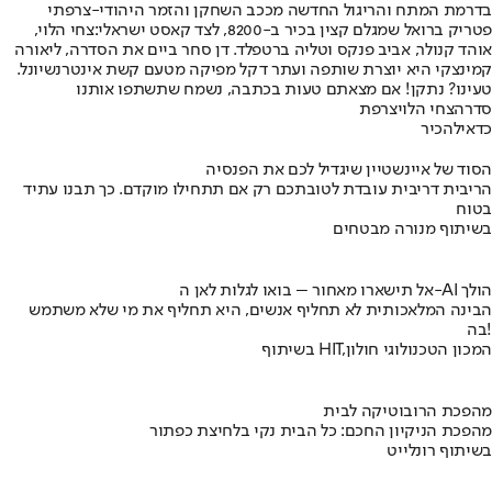
בדרמת המתח והריגול החדשה מככב השחקן והזמר היהודי-צרפתי
פטריק ברואל שמגלם קצין בכיר ב-8200, לצד קאסט ישראלי:
צחי הלוי
,
אוהד קנולר, אביב פנקס וטליה ברטפלד. דן סחר ביים את הסדרה, ליאורה
קמינצקי היא יוצרת שותפה ועתר דקל מפיקה מטעם קשת אינטרנשיונל.
טעינו? נתקן! אם מצאתם טעות בכתבה, נשמח שתשתפו אותנו
סדרה
צחי הלוי
צרפת
כדאי
להכיר
הסוד של איינשטיין שיגדיל לכם את הפנסיה
הריבית דריבית עובדת לטובתכם רק אם תתחילו מוקדם. כך תבנו עתיד
בטוח
בשיתוף מנורה מבטחים
אל תישארו מאחור – בואו לגלות לאן ה-AI הולך
הבינה המלאכותית לא תחליף אנשים, היא תחליף את מי שלא משתמש
בה!
בשיתוף HIT,המכון הטכנולוגי חולון
מהפכת הרובוטיקה לבית
מהפכת הניקיון החכם: כל הבית נקי בלחיצת כפתור
בשיתוף רונלייט