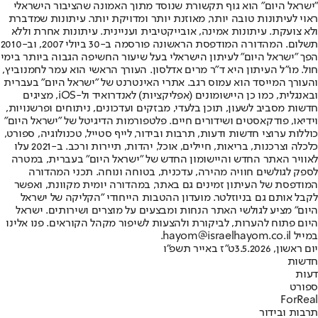
"ישראל היום" הוא גוף תקשורת שנוסד מתוך האמונה שהציבור הישראלי
ראוי לעיתונות טובה יותר, מאוזנת יותר ומדויקת יותר. עיתונות שמדברת
ולא צועקת. עיתונות אמינה, אובייקטיבית ועניינית. עיתונות אחרת וללא
תשלום. המהדורה המודפסת הראשונה פורסמה ב-30 ביולי 2007, וב-2010
הפך "ישראל היום" לעיתון הישראלי בעל שיעור החשיפה הגבוה ביותר בימי
חול. מו"ל העיתון היא ד"ר מרים אדלסון. העורך הראשי הוא עמר לחמנוביץ,
והעורך המייסד הוא עמוס רגב. אתרי האינטרנט של "ישראל היום" בעברית
ובאנגלית, כמו כן היישומונים (אפליקציות) לאנדרואיד ול-iOS, מציגים
חדשות מסביב לשעון, תוכן בלעדי, מבזקים ועדכונים, ניתוחים ופרשנויות,
וידיאו, פודקאסטים ושידורים חיים. פלטפורמות הדיגיטל של "ישראל היום"
כוללות ערוצי חדשות ודעות, תרבות ובידור, לייף סטייל, טכנולוגיה, ספורט,
כלכלה וצרכנות, בריאות, חיילים, אוכל, יהדות, תיירות ורכב. ב-2021 עלו
לאוויר האתר החדש והיישומון החדש של "ישראל היום" בעברית, במטרה
לספק לגולשים חוויה מהירה, עדכנית, בטוחה ונוחה. תכני המהדורה
המודפסת של העיתון זמינים גם באתר, במהדורה יומית מקוונת, ואפשר
לקבל אותם גם בניוזלטר. מועדון ההטבות הייחודי "הקליקה של ישראל
היום" מציע לגולשי האתר הנחות ומבצעים על מוצרים ושירותים. ישראל
היום פתוח להערות, לביקורת ולהצעות לשיפור מקהל הקוראים. פנו אלינו
במייל hayom@israelhayom.co.il.
יום ראשון, 3.5.2026
ט"ז באייר תשפ"ו
חדשות
דעות
ספורט
ForReal
תרבות ובידור