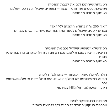
הטעויות שיחתכו לכם את קצבת הפנסיה
ממשיכת כספים ועד חוסר תכנון – הצעדים שיצילו את הכסף שלכם
בשיתוף מנורה מבטחים
איך 200 ש"ח בחודש הופכים ל140 אלף ?
צעדים קטנים שיכולים לסגור את הבור הפנסיוני בין נשים לגברים
בשיתוף מנורה מבטחים
הסוד של איינשטיין שיגדיל לכם את הפנסיה
הריבית דריבית עובדת לטובתכם רק אם תתחילו מוקדם. כך תבנו עתיד
בטוח
בשיתוף מנורה מבטחים
אל תישארו מאחור – בואו לגלות לאן ה-AI הולך
הבינה המלאכותית לא תחליף אנשים, היא תחליף את מי שלא משתמש
בה!
בשיתוף HIT,המכון הטכנולוגי חולון
מהפכת הרובוטיקה לבית
מהפכת הניקיון החכם: כל הבית נקי בלחיצת כפתור