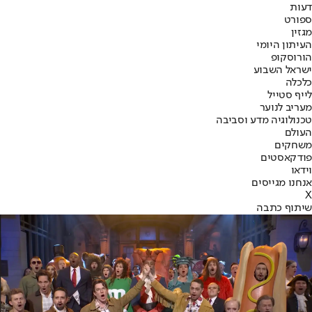
דעות
ספורט
מגזין
העיתון היומי
הורוסקופ
ישראל השבוע
כלכלה
לייף סטייל
מעריב לנוער
טכנולוגיה מדע וסביבה
העולם
משחקים
פודקאסטים
וידאו
אנחנו מגייסים
X
שיתוף כתבה