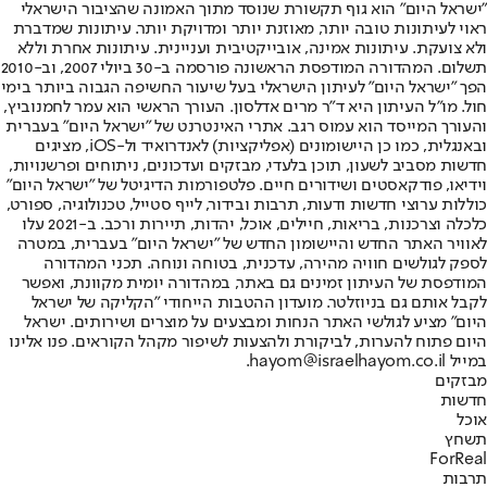
"ישראל היום" הוא גוף תקשורת שנוסד מתוך האמונה שהציבור הישראלי
ראוי לעיתונות טובה יותר, מאוזנת יותר ומדויקת יותר. עיתונות שמדברת
ולא צועקת. עיתונות אמינה, אובייקטיבית ועניינית. עיתונות אחרת וללא
תשלום. המהדורה המודפסת הראשונה פורסמה ב-30 ביולי 2007, וב-2010
הפך "ישראל היום" לעיתון הישראלי בעל שיעור החשיפה הגבוה ביותר בימי
חול. מו"ל העיתון היא ד"ר מרים אדלסון. העורך הראשי הוא עמר לחמנוביץ,
והעורך המייסד הוא עמוס רגב. אתרי האינטרנט של "ישראל היום" בעברית
ובאנגלית, כמו כן היישומונים (אפליקציות) לאנדרואיד ול-iOS, מציגים
חדשות מסביב לשעון, תוכן בלעדי, מבזקים ועדכונים, ניתוחים ופרשנויות,
וידיאו, פודקאסטים ושידורים חיים. פלטפורמות הדיגיטל של "ישראל היום"
כוללות ערוצי חדשות ודעות, תרבות ובידור, לייף סטייל, טכנולוגיה, ספורט,
כלכלה וצרכנות, בריאות, חיילים, אוכל, יהדות, תיירות ורכב. ב-2021 עלו
לאוויר האתר החדש והיישומון החדש של "ישראל היום" בעברית, במטרה
לספק לגולשים חוויה מהירה, עדכנית, בטוחה ונוחה. תכני המהדורה
המודפסת של העיתון זמינים גם באתר, במהדורה יומית מקוונת, ואפשר
לקבל אותם גם בניוזלטר. מועדון ההטבות הייחודי "הקליקה של ישראל
היום" מציע לגולשי האתר הנחות ומבצעים על מוצרים ושירותים. ישראל
היום פתוח להערות, לביקורת ולהצעות לשיפור מקהל הקוראים. פנו אלינו
במייל hayom@israelhayom.co.il.
מבזקים
חדשות
אוכל
תשחץ
ForReal
תרבות