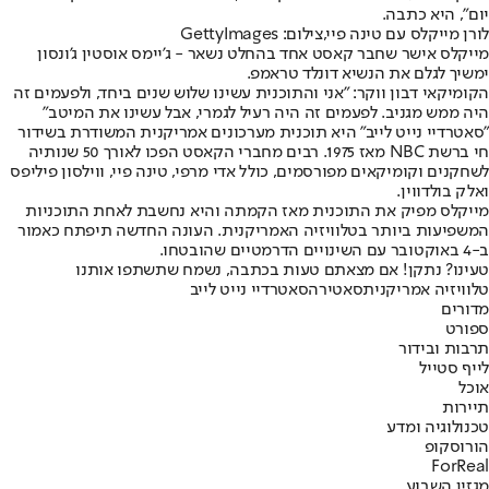
יום", היא כתבה.
לורן מייקלס עם טינה פיי,צילום: GettyImages
מייקלס אישר שחבר קאסט אחד בהחלט נשאר - ג'יימס אוסטין ג'ונסון
ימשיך לגלם את הנשיא דונלד טראמפ.
הקומיקאי דבון ווקר: "אני והתוכנית עשינו שלוש שנים ביחד, ולפעמים זה
היה ממש מגניב. לפעמים זה היה רעיל לגמרי, אבל עשינו את המיטב"
"סאטרדיי נייט לייב" היא תוכנית מערכונים אמריקנית המשודרת בשידור
חי ברשת NBC מאז 1975. רבים מחברי הקאסט הפכו לאורך 50 שנותיה
לשחקנים וקומיקאים מפורסמים, כולל אדי מרפי, טינה פיי, ווילסון פיליפס
ואלק בולדווין.
מייקלס מפיק את התוכנית מאז הקמתה והיא נחשבת לאחת התוכניות
המשפיעות ביותר בטלוויזיה האמריקנית. העונה החדשה תיפתח כאמור
ב-4 באוקטובר עם השינויים הדרמטיים שהובטחו.
טעינו? נתקן! אם מצאתם טעות בכתבה, נשמח שתשתפו אותנו
טלוויזיה אמריקנית
סאטירה
סאטרדיי נייט לייב
מדורים
ספורט
תרבות ובידור
לייף סטייל
אוכל
תיירות
טכנולוגיה ומדע
הורוסקופ
ForReal
מגזין השבוע