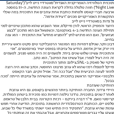
תוכנית הטלוויזיה האמריקנית האגדית
"סאטרדיי נייט לייב"
("Saturday
Night Live") חווה טלטלה גדולה לקראת העונה החדשה, ה-51 במספר.
ארבעה חברי קאסט ולפחות כותבת אחת עוזבים את התוכנית במה שכלי
התקשורת האמריקניים מכנים "רעידת אדמה".
גל גדות בסאטרדיי נייט לייב
היוצר והמפיק הראשי, לורן מייקלס, אמר השבוע שהוא מתכנן שינויים לפני
תחילת העונה החדשה ב-4 באוקטובר, וכשנשאל אם הוא מתכנן "לבצע
זעזועים", ואם הוא מרגיש לחץ "להמציא מחדש" את התוכנית - הוא ענה
בחיוב.
דבון ווקר, שגילם דמויות כמו הסנטור הרפובליקני טים סקוט וראש עיריית
ניו יורק אריק אדמס, הודיע על עזיבתו בפוסט ישיר באינסטגרם. "אני
והתוכנית עשינו שלוש שנים ביחד, ולפעמים זה היה ממש מגניב. לפעמים
זה היה רעיל לגמרי, אבל עשינו את המיטב", הוא כתב.
חיקוי של מאסק ב-SNL,צילום: מתוך התוכנית
מייקל לונגפלו רמז שהוא לא עוזב מרצונו החופשי, וכתב שהוא היה רוצה
לחזור לעונה הרביעית שלו "אבל ככה זה". אמיל ווקים, חבר הקאסט
הלבנוני-אמריקני הראשון בתוכנית, אמר שהשיחה על עזיבתו הייתה "מכה
בבטן".
הוותיקה שעוזבת
היידי גרדנר, החברה הוותיקה ביותר מהנשים בקאסט, גם היא עוזבת
לאחר 7 שנים בתוכנית. גרדנר גילמה דמויות כמו מזכירת ביטחון המולדת,
קריסטי נואם, וד"ר דברה בירקס - רכזת הקורונה בבית הלבן של טראמפ.
סלסט יים, הכותבת הטרנסג'נדרית הראשונה בתוכנית, הודיעה אחרי חמש
עונות שהיא עוזבת. "התפקיד היה מתיש ואני ישנתי במשרד שלי כל שבוע,
וצעקו עליי גברים מפורסמים אקראיים, אבל אהבתי את זה וצחקתי כל